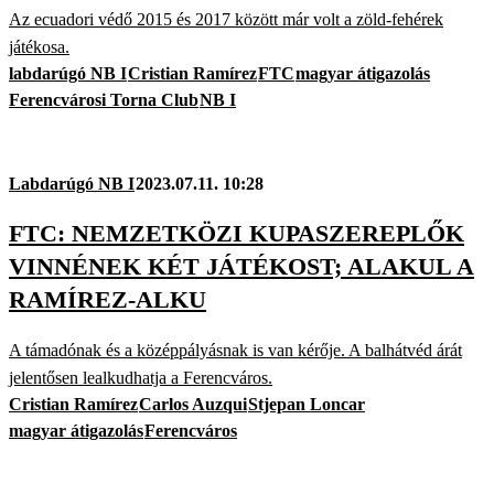
Az ecuadori védő 2015 és 2017 között már volt a zöld-fehérek
játékosa.
labdarúgó NB I
Cristian Ramírez
FTC
magyar átigazolás
Ferencvárosi Torna Club
NB I
Labdarúgó NB I
2023.07.11. 10:28
FTC: NEMZETKÖZI KUPASZEREPLŐK
VINNÉNEK KÉT JÁTÉKOST; ALAKUL A
RAMÍREZ-ALKU
A támadónak és a középpályásnak is van kérője. A balhátvéd árát
jelentősen lealkudhatja a Ferencváros.
Cristian Ramírez
Carlos Auzqui
Stjepan Loncar
magyar átigazolás
Ferencváros