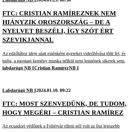
FTC: CRISTIAN RAMÍREZNEK NEM
HIÁNYZIK OROSZORSZÁG – DE A
NYELVET BESZÉLI, ÍGY SZÓT ÉRT
SZEVIKJANNAL
Az edzőtábor ideje alatt esténként gyerekei videóhívása tölti fel, és
tudja, a mostani kemény munka nélkül nem lennének sikerek sem.
labdarúgó NB I
Cristian Ramírez
NB I
Labdarúgó NB I
2024.01.10. 09:22
FTC: MOST SZENVEDÜNK, DE TUDOM,
HOGY MEGÉRI – CRISTIAN RAMÍREZ
Az ecuadori védőnek a Fehérvár elleni gól volt az ősz legszebb