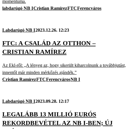
momentuma.
labdarúgó NB I
Cristian Ramírez
FTC
Ferencváros
Labdarúgó NB I
2023.12.26. 12:23
FTC: A CSALÁD AZ OTTHON –
CRISTIAN RAMÍREZ
Az Ekl-ről: „A lényeg az, hogy sikerült kiharcolnunk a továbbjutást,
innentől már minden mérkőzés ajándék.”
Cristian Ramírez
FTC
Ferencváros
NB I
Labdarúgó NB I
2023.09.28. 12:17
LEGALÁBB 13 MILLIÓ EURÓS
REKORDBEVÉTEL AZ NB I-BEN; ÚJ