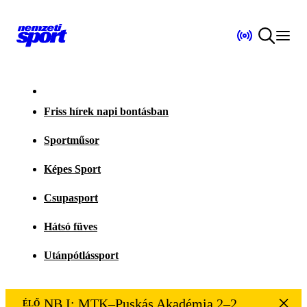
Friss hírek napi bontásban
Sportműsor
Képes Sport
Csupasport
Hátsó füves
Utánpótlássport
NB I: MTK–Puskás Akadémia 2–2
ÉLŐ