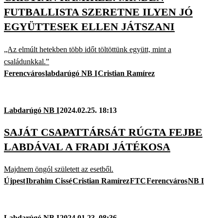
FUTBALLISTA SZERETNE ILYEN JÓ
EGYÜTTESEK ELLEN JÁTSZANI
„Az elmúlt hetekben több időt töltöttünk együtt, mint a
családunkkal.”
Ferencváros
labdarúgó NB I
Cristian Ramírez
Labdarúgó NB I
2024.02.25. 18:13
SAJÁT CSAPATTÁRSÁT RÚGTA FEJBE
LABDÁVAL A FRADI JÁTÉKOSA
Majdnem öngól született az esetből.
Újpest
Ibrahim Cissé
Cristian Ramírez
FTC
Ferencváros
NB I
Labdarúgó NB I
2024.01.23. 08:36