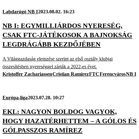
Labdarúgó NB I
2023.08.02. 16:23
NB I: EGYMILLIÁRDOS NYERESÉG,
CSAK FTC-JÁTÉKOSOK A BAJNOKSÁG
LEGDRÁGÁBB KEZDŐJÉBEN
A Világgazdaság elemzése szerint az első osztály klubjai
összesítésben nyereséggel zárták a 2022-es évet.
Kristoffer Zachariassen
Cristian Ramírez
FTC
Ferencváros
NB I
Európa-liga
2023.07.28. 10:27
EKL: NAGYON BOLDOG VAGYOK,
HOGY HAZATÉRHETTEM – A GÓLOS ÉS
GÓLPASSZOS RAMÍREZ