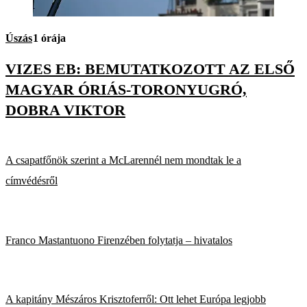
Úszás
1 órája
VIZES EB: BEMUTATKOZOTT AZ ELSŐ
MAGYAR ÓRIÁS-TORONYUGRÓ,
DOBRA VIKTOR
A csapatfőnök szerint a McLarennél nem mondtak le a
címvédésről
Franco Mastantuono Firenzében folytatja – hivatalos
A kapitány Mészáros Krisztoferről: Ott lehet Európa legjobb