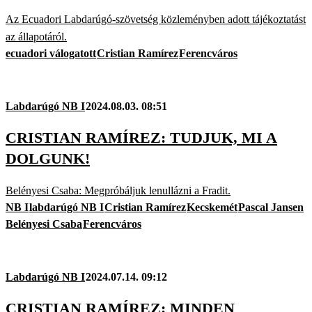
Az Ecuadori Labdarúgó-szövetség közleményben adott tájékoztatást
az állapotáról.
ecuadori válogatott
Cristian Ramírez
Ferencváros
Labdarúgó NB I
2024.08.03. 08:51
CRISTIAN RAMÍREZ: TUDJUK, MI A
DOLGUNK!
Belényesi Csaba: Megpróbáljuk lenullázni a Fradit.
NB I
labdarúgó NB I
Cristian Ramírez
Kecskemét
Pascal Jansen
Belényesi Csaba
Ferencváros
Labdarúgó NB I
2024.07.14. 09:12
CRISTIAN RAMÍREZ: MINDEN