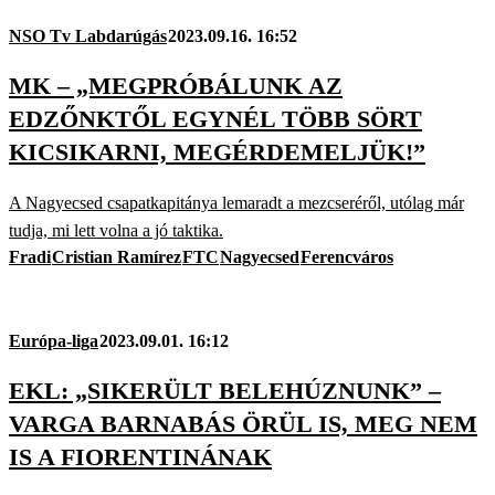
NSO Tv Labdarúgás
2023.09.16. 16:52
MK – „MEGPRÓBÁLUNK AZ
EDZŐNKTŐL EGYNÉL TÖBB SÖRT
KICSIKARNI, MEGÉRDEMELJÜK!”
A Nagyecsed csapatkapitánya lemaradt a mezcseréről, utólag már
tudja, mi lett volna a jó taktika.
Fradi
Cristian Ramírez
FTC
Nagyecsed
Ferencváros
Európa-liga
2023.09.01. 16:12
EKL: „SIKERÜLT BELEHÚZNUNK” –
VARGA BARNABÁS ÖRÜL IS, MEG NEM
IS A FIORENTINÁNAK