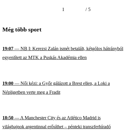
1
/
5
Még több sport
19:07
— NB I: Kerezsi Zalán ismét betalált, kétgólos hátrányból
egyenlített az MTK a Puskás Akadémia ellen
19:00
— Női kézi: a Győr gálázott a Brest ellen, a Loki a
Népligetben verte meg a Fradit
18:50
— A Manchester City és az Atlético Madrid is
világbajnok argentinnal erősíthet – pénteki transzferhíradó