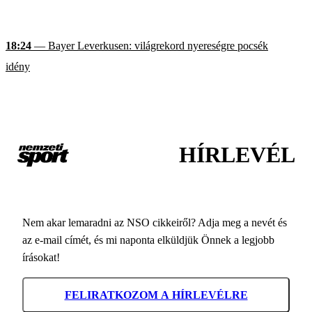
18:24
— Bayer Leverkusen: világrekord nyereségre pocsék
idény
HÍRLEVÉL
Nem akar lemaradni az NSO cikkeiről? Adja meg a nevét és
az e-mail címét, és mi naponta elküldjük Önnek a legjobb
írásokat!
FELIRATKOZOM A HÍRLEVÉLRE