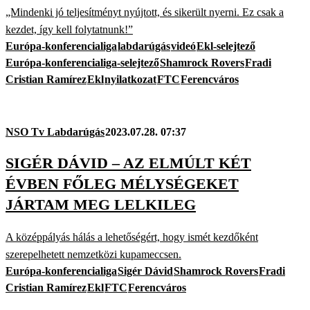
„Mindenki jó teljesítményt nyújtott, és sikerült nyerni. Ez csak a
kezdet, így kell folytatnunk!”
Európa-konferencialiga
labdarúgás
videó
Ekl-selejtező
Európa-konferencialiga-selejtező
Shamrock Rovers
Fradi
Cristian Ramírez
Ekl
nyilatkozat
FTC
Ferencváros
NSO Tv Labdarúgás
2023.07.28. 07:37
SIGÉR DÁVID – AZ ELMÚLT KÉT
ÉVBEN FŐLEG MÉLYSÉGEKET
JÁRTAM MEG LELKILEG
A középpályás hálás a lehetőségért, hogy ismét kezdőként
szerepelhetett nemzetközi kupameccsen.
Európa-konferencialiga
Sigér Dávid
Shamrock Rovers
Fradi
Cristian Ramírez
Ekl
FTC
Ferencváros