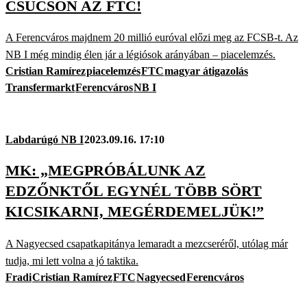
CSÚCSON AZ FTC!
A Ferencváros majdnem 20 millió euróval előzi meg az FCSB-t. Az
NB I még mindig élen jár a légiósok arányában – piacelemzés.
Cristian Ramírez
piacelemzés
FTC
magyar átigazolás
Transfermarkt
Ferencváros
NB I
Labdarúgó NB I
2023.09.16. 17:10
MK: „MEGPRÓBÁLUNK AZ
EDZŐNKTŐL EGYNÉL TÖBB SÖRT
KICSIKARNI, MEGÉRDEMELJÜK!”
A Nagyecsed csapatkapitánya lemaradt a mezcseréről, utólag már
tudja, mi lett volna a jó taktika.
Fradi
Cristian Ramírez
FTC
Nagyecsed
Ferencváros