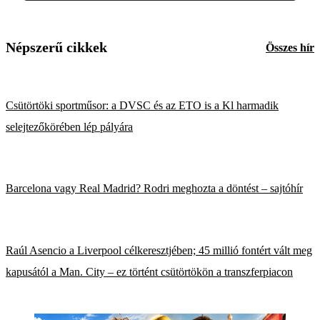
Népszerű cikkek
Összes hír
Csütörtöki sportműsor: a DVSC és az ETO is a Kl harmadik
selejtezőkörében lép pályára
Barcelona vagy Real Madrid? Rodri meghozta a döntést – sajtóhír
Raúl Asencio a Liverpool célkeresztjében; 45 millió fontért vált meg
kapusától a Man. City – ez történt csütörtökön a transzferpiacon