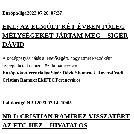
Európa-liga
2023.07.28. 07:37
EKL: AZ ELMÚLT KÉT ÉVBEN FŐLEG
MÉLYSÉGEKET JÁRTAM MEG – SIGÉR
DÁVID
A középpályás hálás a lehetőségért, hogy ismét kezdőként
szerepelhetett nemzetközi kupameccsen.
Európa-konferencialiga
Sigér Dávid
Shamrock Rovers
Fradi
Cristian Ramírez
Ekl
FTC
Ferencváros
Labdarúgó NB I
2023.07.14. 10:05
NB I: CRISTIAN RAMÍREZ VISSZATÉRT
AZ FTC-HEZ – HIVATALOS