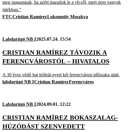
meg magamnak, ha azért maradok le a vb-ről, mert nem vagyok
játékban.”
FTC
Cristian Ramírez
Lokomotiv Moszkva
Labdarúgó NB I
2025.07.24. 15:54
CRISTIAN RAMÍREZ TÁVOZIK A
FERENCVÁROSTÓL – HIVATALOS
A 30 éves védő hat trófeát nyert két ferencvárosi időszaka alatt.
labdarúgó NB I
Cristian Ramírez
Ferencváros
Labdarúgó NB I
2024.09.01. 12:22
CRISTIAN RAMÍREZ BOKASZALAG-
HÚZÓDÁST SZENVEDETT