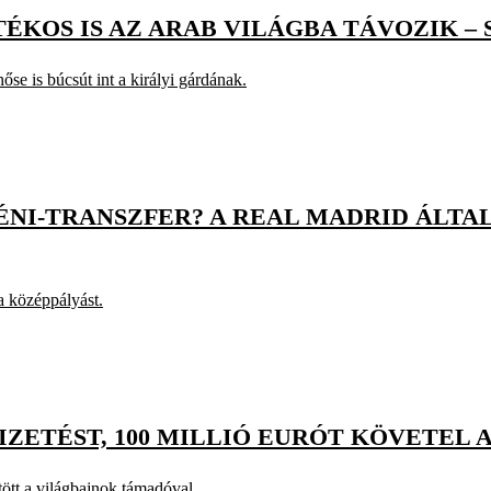
ÉKOS IS AZ ARAB VILÁGBA TÁVOZIK –
se is búcsút int a királyi gárdának.
I-TRANSZFER? A REAL MADRID ÁLTAL
a középpályást.
IZETÉST, 100 MILLIÓ EURÓT KÖVETEL A
tött a világbajnok támadóval.