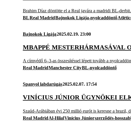
Brahim Díaz döntötte el a Real javára a madridi BL-derbit.
BL
Real Madrid
Bajnokok Ligája-nyolcaddöntő
Atléti
Bajnokok Ligája
2025.02.19. 23:00
MBAPPÉ MESTERHÁRMASÁVAL ODA
A címvédő 6–3-as összesítéssel lépett tovább a nyolcaddön
Real Madrid
Manchester City
BL-nyolcaddöntő
Spanyol labdarúgás
2025.02.07. 17:54
VINÍCIUS JÚNIOR ÜGYNÖKEI E
Szaúd-Arábiában évi 250 millió eurót is keresne a brazil, d
Real Madrid
Al-Hilal
Vinícius Júnior
szerződés-hosszab