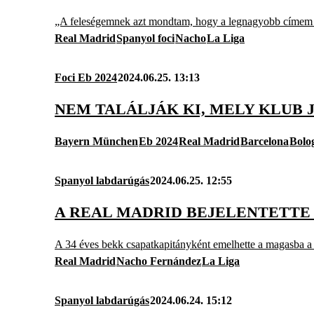
„A feleségemnek azt mondtam, hogy a legnagyobb címem a 
Real Madrid
Spanyol foci
Nacho
La Liga
Foci Eb 2024
2024.06.25. 13:13
NEM TALÁLJÁK KI, MELY KLUB 
Bayern München
Eb 2024
Real Madrid
Barcelona
Bolo
Spanyol labdarúgás
2024.06.25. 12:55
A REAL MADRID BEJELENTETTE
A 34 éves bekk csapatkapitányként emelhette a magasba a
Real Madrid
Nacho Fernández
La Liga
Spanyol labdarúgás
2024.06.24. 15:12