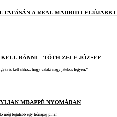
EMUTATÁSÁN A REAL MADRID LEGÚJABB
 KELL BÁNNI – TÓTH-ZELE JÓZSEF
gyás is kell ahhoz, hogy valaki nagy játékos legyen.”
KYLIAN MBAPPÉ NYOMÁBAN
dó még legalább egy hónapig pihen.