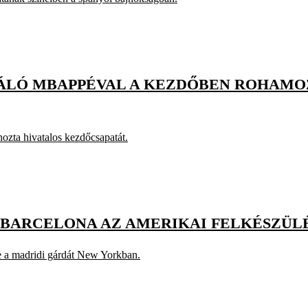
TÁLÓ MBAPPÉVAL A KEZDŐBEN ROHAMOZ
hozta hivatalos kezdőcsapatát.
 BARCELONA AZ AMERIKAI FELKÉSZÜL
le a madridi gárdát New Yorkban.