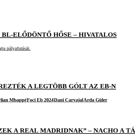
I BL-ELŐDÖNTŐ HŐSE – HIVATALOS
tja pályafutását.
REZTÉK A LEGTÖBB GÓLT AZ EB-N
lian Mbappé
Foci Eb 2024
Dani Carvajal
Arda Güler
ZEK A REAL MADRIDNAK” – NACHO A 