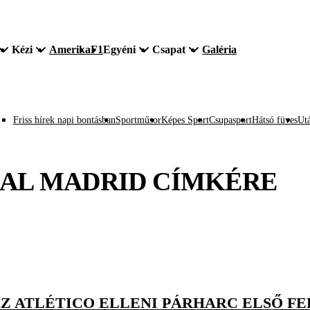
Kézi
Amerika
F1
Egyéni
Csapat
Galéria
Friss hírek napi bontásban
Sportműsor
Képes Sport
Csupasport
Hátsó füves
Utá
AL MADRID
CÍMKÉRE
Z ATLÉTICO ELLENI PÁRHARC ELSŐ FE