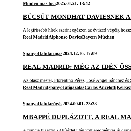
Minden más foci
2025.01.21. 13:42
BÚCSÚT MONDHAT DAVIESNEK A
A legfrissebb hírek szerint egészen az évtized végéig hossz
Real Madrid
Alphonso Davies
Bayern Müchen
Spanyol labdarúgás
2024.12.16. 17:09
REAL MADRID: MÉG AZ IDÉN ÖS
Az olasz mester, Florentino Pérez, José Ángel Sánchez és S
Real Madrid
spanyol átigazolás
Carlos Ancelotti
Kerkez
Spanyol labdarúgás
2024.09.01. 23:33
MBAPPÉ DUPLÁZOTT, A REAL MA
A francia klasszis 28 kísérlet után volt eredményes új csa