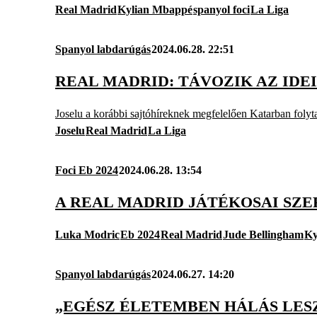
Real Madrid
Kylian Mbappé
spanyol foci
La Liga
Spanyol labdarúgás
2024.06.28. 22:51
REAL MADRID: TÁVOZIK AZ IDE
Joselu a korábbi sajtóhíreknek megfelelően Katarban folyta
Joselu
Real Madrid
La Liga
Foci Eb 2024
2024.06.28. 13:54
A REAL MADRID JÁTÉKOSAI SZE
Luka Modric
Eb 2024
Real Madrid
Jude Bellingham
Ky
Spanyol labdarúgás
2024.06.27. 14:20
„EGÉSZ ÉLETEMBEN HÁLÁS LES