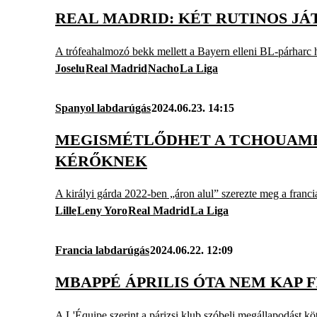
REAL MADRID: KÉT RUTINOS JÁT
A trófeahalmozó bekk mellett a Bayern elleni BL-párharc hő
Joselu
Real Madrid
Nacho
La Liga
Spanyol labdarúgás
2024.06.23. 14:15
MEGISMÉTLŐDHET A TCHOUAMÉN
KÉRŐKNEK
A királyi gárda 2022-ben „áron alul” szerezte meg a franci
Lille
Leny Yoro
Real Madrid
La Liga
Francia labdarúgás
2024.06.22. 12:09
MBAPPÉ ÁPRILIS ÓTA NEM KAP F
A L'Équipe szerint a párizsi klub szóbeli megállapodást kö