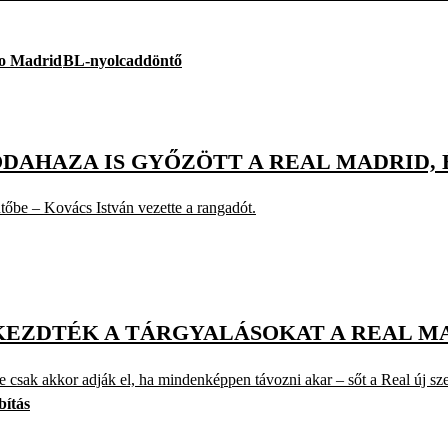
co Madrid
BL-nyolcaddöntő
HAZA IS GYŐZÖTT A REAL MADRID, ÉS
tőbe – Kovács István vezette a rangadót.
LKEZDTÉK A TÁRGYALÁSOKAT A REAL 
e csak akkor adják el, ha mindenképpen távozni akar – sőt a Real új sze
bítás