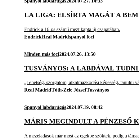
Spanyol labdarúgás
2024.07.27. 14:33
LA LIGA: ELSÍRTA MAGÁT A B
Endrick a 16-os számú mezt kapta új csapatában.
Endrick
Real Madrid
spanyol foci
Minden más foci
2024.07.26. 13:50
TUSVÁNYOS: A LABDÁVAL TUDNI
„Tehetség, szorgalom, alkalmazkodási képesség, tanulni vá
Real Madrid
Tóth-Zele József
Tusványos
Spanyol labdarúgás
2024.07.19. 08:42
MÁRIS MEGINDULT A PÉNZESŐ 
A mezeladások már most az egekbe szöktek, pedig a táma