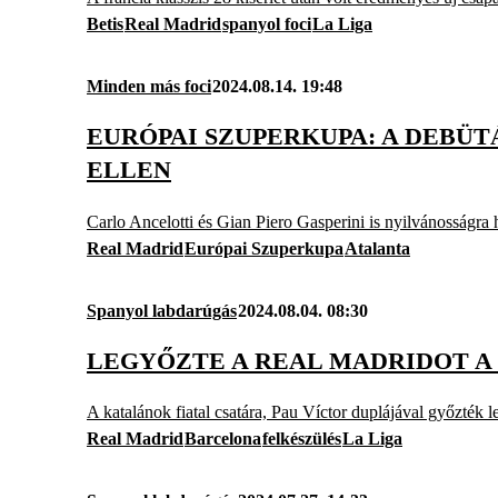
Betis
Real Madrid
spanyol foci
La Liga
Minden más foci
2024.08.14. 19:48
EURÓPAI SZUPERKUPA: A DEBÜ
ELLEN
Carlo Ancelotti és Gian Piero Gasperini is nyilvánosságra 
Real Madrid
Európai Szuperkupa
Atalanta
Spanyol labdarúgás
2024.08.04. 08:30
LEGYŐZTE A REAL MADRIDOT A
A katalánok fiatal csatára, Pau Víctor duplájával győzték 
Real Madrid
Barcelona
felkészülés
La Liga