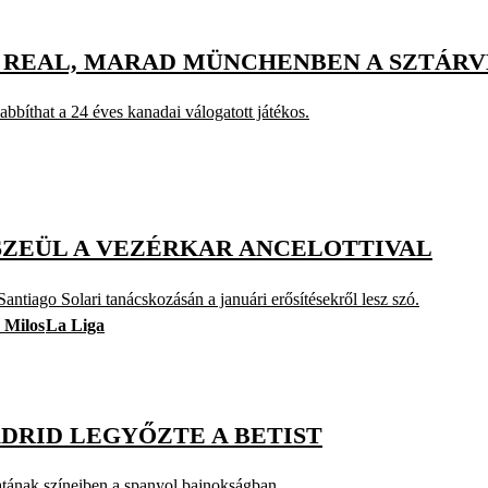
 REAL, MARAD MÜNCHENBEN A SZTÁRV
abbíthat a 24 éves kanadai válogatott játékos.
SZEÜL A VEZÉRKAR ANCELOTTIVAL
antiago Solari tanácskozásán a januári erősítésekről lesz szó.
 Milos
La Liga
DRID LEGYŐZTE A BETIST
patának színeiben a spanyol bajnokságban.