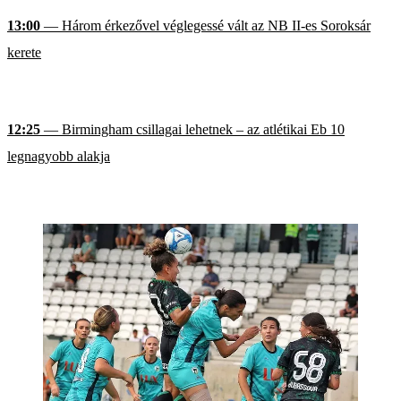
13:00
— Három érkezővel véglegessé vált az NB II-es Soroksár
kerete
12:25
— Birmingham csillagai lehetnek – az atlétikai Eb 10
legnagyobb alakja