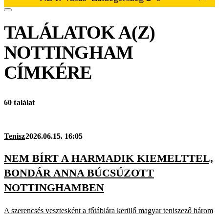
TALÁLATOK A(Z)
NOTTINGHAM
CÍMKÉRE
60 találat
Tenisz
2026.06.15. 16:05
NEM BÍRT A HARMADIK KIEMELTTEL,
BONDÁR ANNA BÚCSÚZOTT
NOTTINGHAMBEN
A szerencsés vesztesként a főtáblára kerülő magyar teniszező három