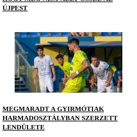
ÚJPEST
MEGMARADT A GYIRMÓTIAK
HARMADOSZTÁLYBAN SZERZETT
LENDÜLETE