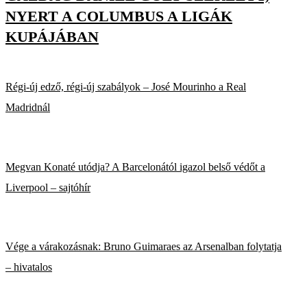
NYERT A COLUMBUS A LIGÁK
KUPÁJÁBAN
Régi-új edző, régi-új szabályok – José Mourinho a Real
Madridnál
Megvan Konaté utódja? A Barcelonától igazol belső védőt a
Liverpool – sajtóhír
Vége a várakozásnak: Bruno Guimaraes az Arsenalban folytatja
– hivatalos