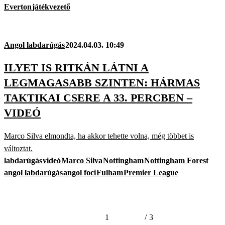
Everton
játékvezető
Angol labdarúgás
2024.04.03. 10:49
ILYET IS RITKÁN LÁTNI A
LEGMAGASABB SZINTEN: HÁRMAS
TAKTIKAI CSERE A 33. PERCBEN –
VIDEÓ
Marco Silva elmondta, ha akkor tehette volna, még többet is
változtat.
labdarúgás
videó
Marco Silva
Nottingham
Nottingham Forest
angol labdarúgás
angol foci
Fulham
Premier League
1
/
3