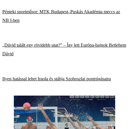
Pénteki sportműsor: MTK Budapest–Puskás Akadémia meccs az
NB I-ben
„Dávid talált egy rövidebb utat?” – Így lett Európa-bajnok Betlehem
Dávid
Ilyen hatással lehet Iraola és stábja Szoboszlai pontrúgásaira