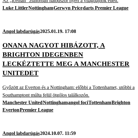
Az „Iceman” zsinórban hatodszor nyert a világbajnok ellen.
Luke Littler
Nottingham
Gerwyn Price
darts Premier League
Angol labdarúgás
2025.01.19. 17:08
ONANA NAGYOT HIBÁZOTT, A
BRIGHTON IDEGENBEN
LECKÉZTETTE MEG A MANCHESTER
UNITEDET
Győzött az Everton és a Nottingham: előbbi a Tottenhamet, utóbbi a
Southamptont múlta felül ötgólos találkozón.
Manchester United
Nottingham
angol foci
Tottenham
Brighton
Everton
Premier League
Angol labdarúgás
2024.10.07. 11:59