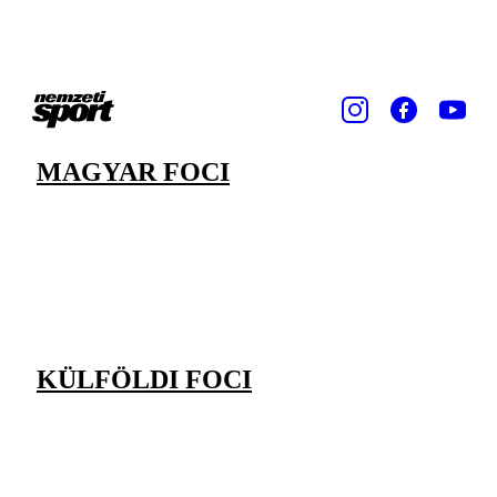
MAGYAR FOCI
KÜLFÖLDI FOCI