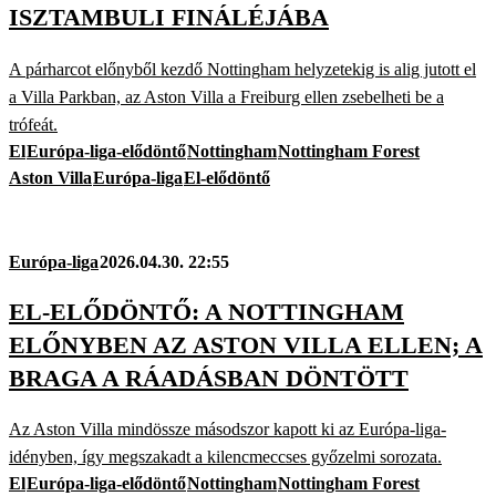
ISZTAMBULI FINÁLÉJÁBA
A párharcot előnyből kezdő Nottingham helyzetekig is alig jutott el
a Villa Parkban, az Aston Villa a Freiburg ellen zsebelheti be a
trófeát.
El
Európa-liga-elődöntő
Nottingham
Nottingham Forest
Aston Villa
Európa-liga
El-elődöntő
Európa-liga
2026.04.30. 22:55
EL-ELŐDÖNTŐ: A NOTTINGHAM
ELŐNYBEN AZ ASTON VILLA ELLEN; A
BRAGA A RÁADÁSBAN DÖNTÖTT
Az Aston Villa mindössze másodszor kapott ki az Európa-liga-
idényben, így megszakadt a kilencmeccses győzelmi sorozata.
El
Európa-liga-elődöntő
Nottingham
Nottingham Forest