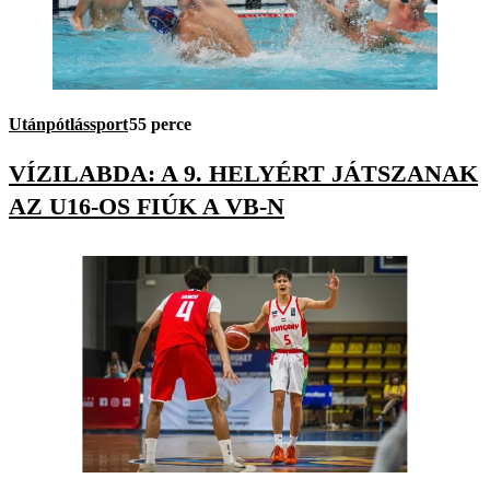
Utánpótlássport
55 perce
VÍZILABDA: A 9. HELYÉRT JÁTSZANAK
AZ U16-OS FIÚK A VB-N