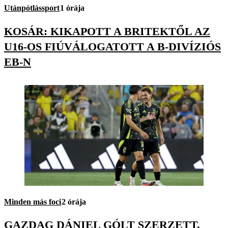
Utánpótlássport
1 órája
KOSÁR: KIKAPOTT A BRITEKTŐL AZ
U16-OS FIÚVÁLOGATOTT A B-DIVÍZIÓS
EB-N
Minden más foci
2 órája
GAZDAG DÁNIEL GÓLT SZERZETT,