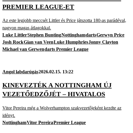
PREMIER LEAGUE-ET
Az este legjobb meccsét Littler és Price játszotta 180-as parádéval,
nagyon magas átlagokkal.
Luke Littler
Stephen Bunting
Nottingham
darts
Gerwyn Price
Josh Rock
Gian van Veen
Luke Humphries
Jonny Clayton
Michael van Gerwen
darts Premier League
Angol labdarúgás
2026.02.15. 13:22
KINEVEZTÉK A NOTTINGHAM ÚJ
VEZETŐEDZŐJÉT – HIVATALOS
Vitor Pereira még a Wolverhampton szakvezetőjeként kezdte az
idényt.
Nottingham
Vitor Pereira
Premier League