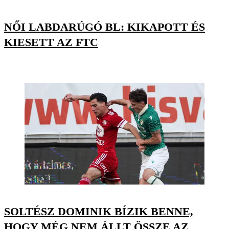
NŐI LABDARÚGÓ BL: KIKAPOTT ÉS
KIESETT AZ FTC
SOLTÉSZ DOMINIK BÍZIK BENNE,
HOGY MÉG NEM ÁLLT ÖSSZE AZ