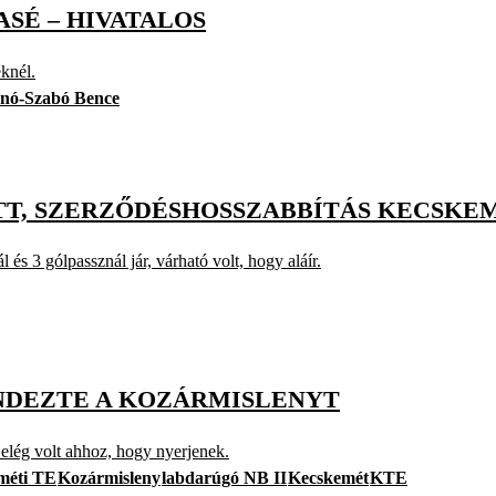
ASÉ – HIVATALOS
eknél.
nó-Szabó Bence
ETT, SZERZŐDÉSHOSSZABBÍTÁS KECSKE
és 3 gólpassznál jár, várható volt, hogy aláír.
ENDEZTE A KOZÁRMISLENYT
 elég volt ahhoz, hogy nyerjenek.
méti TE
Kozármisleny
labdarúgó NB II
Kecskemét
KTE