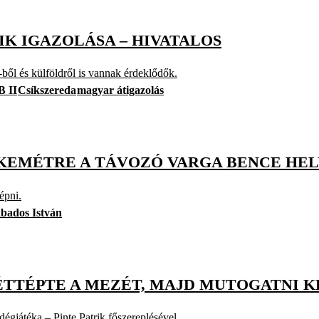
K IGAZOLÁSA – HIVATALOS
-ből és külföldről is vannak érdeklődők.
B II
Csíkszereda
magyar átigazolás
KEMÉTRE A TÁVOZÓ VARGA BENCE HE
épni.
bados István
ÉTTÉPTE A MEZÉT, MAJD MUTOGATNI K
dégjátéka – Pinte Patrik főszereplésével.