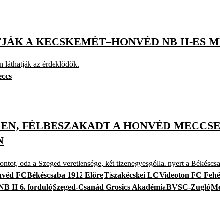
JÁK A KECSKEMÉT–HONVÉD NB II-ES 
n láthatják az érdeklődők.
eccs
BEN, FÉLBESZAKADT A HONVÉD MECCSE
N
ontot, oda a Szeged veretlensége, két tizenegyesgóllal nyert a Békéscs
nvéd FC
Békéscsaba 1912 Előre
Tiszakécskei LC
Videoton FC Fehé
NB II 6. forduló
Szeged-Csanád Grosics Akadémia
BVSC-Zugló
Me