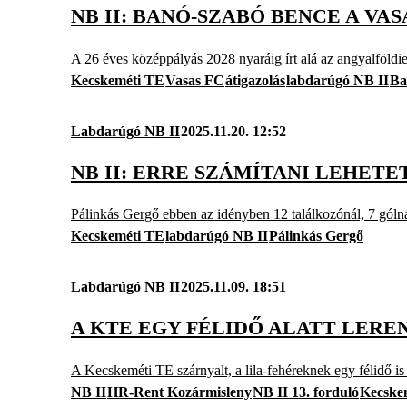
NB II: BANÓ-SZABÓ BENCE A VAS
A 26 éves középpályás 2028 nyaráig írt alá az angyalföldi
Kecskeméti TE
Vasas FC
átigazolás
labdarúgó NB II
Ba
Labdarúgó NB II
2025.11.20. 12:52
NB II: ERRE SZÁMÍTANI LEHET
Pálinkás Gergő ebben az idényben 12 találkozónál, 7 gólnál 
Kecskeméti TE
labdarúgó NB II
Pálinkás Gergő
Labdarúgó NB II
2025.11.09. 18:51
A KTE EGY FÉLIDŐ ALATT LER
A Kecskeméti TE szárnyalt, a lila-fehéreknek egy félidő is
NB II
HR-Rent Kozármisleny
NB II 13. forduló
Kecske