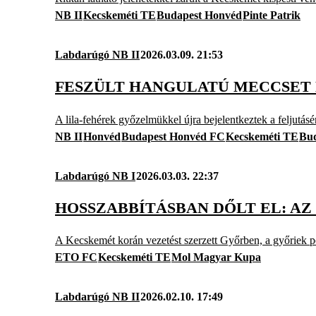
NB II
Kecskeméti TE
Budapest Honvéd
Pinte Patrik
Labdarúgó NB II
2026.03.09. 21:53
FESZÜLT HANGULATÚ MECCSET 
A lila-fehérek győzelmükkel újra bejelentkeztek a feljutásé
NB II
Honvéd
Budapest Honvéd FC
Kecskeméti TE
Bu
Labdarúgó NB I
2026.03.03. 22:37
HOSSZABBÍTÁSBAN DŐLT EL: AZ
A Kecskemét korán vezetést szerzett Győrben, a győriek pe
ETO FC
Kecskeméti TE
Mol Magyar Kupa
Labdarúgó NB II
2026.02.10. 17:49