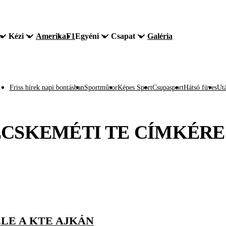
Kézi
Amerika
F1
Egyéni
Csapat
Galéria
Friss hírek napi bontásban
Sportműsor
Képes Sport
Csupasport
Hátsó füves
Utá
CSKEMÉTI TE
CÍMKÉRE
LE A KTE AJKÁN