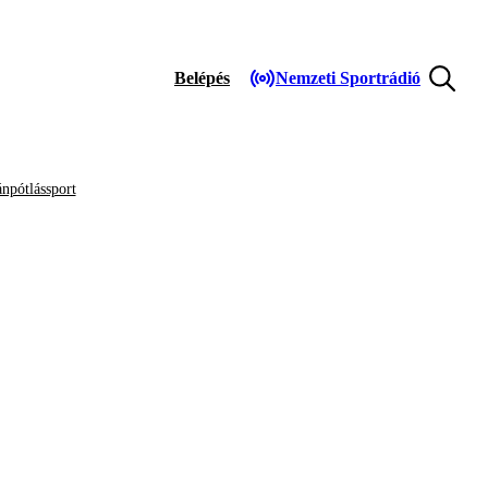
Belépés
Nemzeti Sportrádió
npótlássport