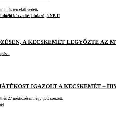
Barnabás remekül védett.
duló
élő közvetítés
labdarúgó NB II
ŐZÉSEN, A KECSKEMÉT LEGYŐZTE AZ M
apása.
 JÁTÉKOST IGAZOLT A KECSKEMÉT – HI
tt és 27 mérkőzésen négy gólt szerzett.
ét