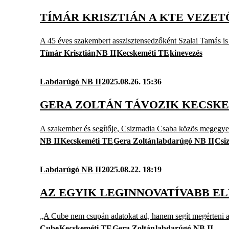
TÍMÁR KRISZTIÁN A KTE VEZET
A 45 éves szakembert asszisztensedzőként Szalai Tamás is 
Tímár Krisztián
NB II
Kecskeméti TE
kinevezés
Labdarúgó NB II
2025.08.26. 15:36
GERA ZOLTÁN TÁVOZIK KECSKE
A szakember és segítője, Csizmadia Csaba közös megegyezés
NB II
Kecskeméti TE
Gera Zoltán
labdarúgó NB II
Csi
Labdarúgó NB II
2025.08.22. 18:19
AZ EGYIK LEGINNOVATÍVABB E
„A Cube nem csupán adatokat ad, hanem segít megérteni a mö
Cube
Kecskeméti TE
Gera Zoltán
labdarúgó NB II