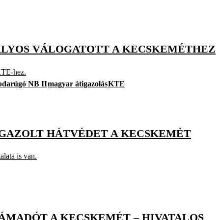
LYOS VÁLOGATOTT A KECSKEMÉTHEZ
 KTE-hez.
bdarúgó NB II
magyar átigazolás
KTE
 IGAZOLT HÁTVÉDET A KECSKEMÉT
lata is van.
ÁMADÓT A KECSKEMÉT – HIVATALOS