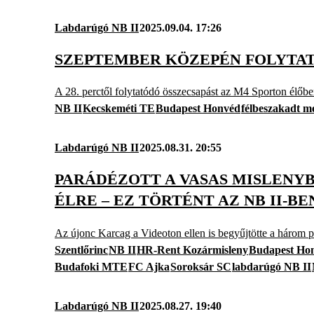
Labdarúgó NB II
2025.09.04. 17:26
SZEPTEMBER KÖZEPÉN FOLYTAT
A 28. perctől folytatódó összecsapást az M4 Sporton élőbe
NB II
Kecskeméti TE
Budapest Honvéd
félbeszakadt m
Labdarúgó NB II
2025.08.31. 20:55
PARÁDÉZOTT A VASAS MISLENY
ÉLRE – EZ TÖRTÉNT AZ NB II-BE
Az újonc Karcag a Videoton ellen is begyűjtötte a három p
Szentlőrinc
NB II
HR-Rent Kozármisleny
Budapest Ho
Budafoki MTE
FC Ajka
Soroksár SC
labdarúgó NB II
Labdarúgó NB II
2025.08.27. 19:40