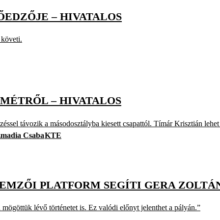
ŐEDZŐJE – HIVATALOS
követi.
MÉTRŐL – HIVATALOS
sel távozik a másodosztályba kiesett csapattól. Tímár Krisztián lehet
zmadia Csaba
KTE
LEMZŐI PLATFORM SEGÍTI GERA ZOL
göttük lévő történetet is. Ez valódi előnyt jelenthet a pályán.”