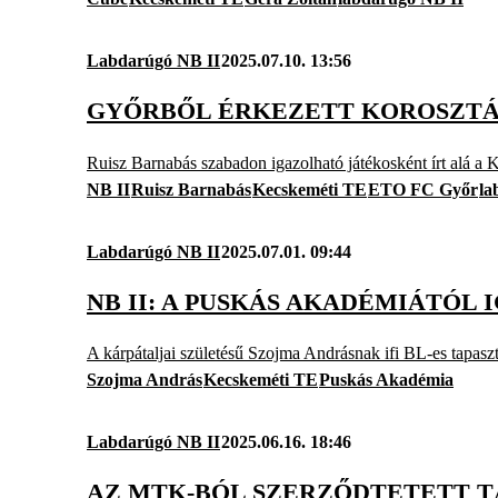
Labdarúgó NB II
2025.07.10. 13:56
GYŐRBŐL ÉRKEZETT KOROSZTÁ
Ruisz Barnabás szabadon igazolható játékosként írt alá a
NB II
Ruisz Barnabás
Kecskeméti TE
ETO FC Győr
la
Labdarúgó NB II
2025.07.01. 09:44
NB II: A PUSKÁS AKADÉMIÁTÓL
A kárpátaljai születésű Szojma Andrásnak ifi BL-es tapaszta
Szojma András
Kecskeméti TE
Puskás Akadémia
Labdarúgó NB II
2025.06.16. 18:46
AZ MTK-BÓL SZERZŐDTETETT T