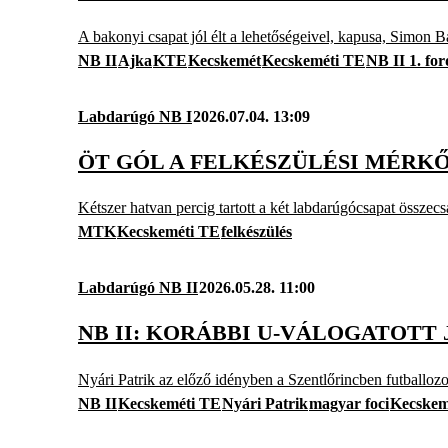
A bakonyi csapat jól élt a lehetőségeivel, kapusa, Simon 
NB II
Ajka
KTE
Kecskemét
Kecskeméti TE
NB II 1. for
Labdarúgó NB I
2026.07.04. 13:09
ÖT GÓL A FELKÉSZÜLÉSI MÉRK
Kétszer hatvan percig tartott a két labdarúgócsapat összecs
MTK
Kecskeméti TE
felkészülés
Labdarúgó NB II
2026.05.28. 11:00
NB II: KORÁBBI U-VÁLOGATOTT
Nyári Patrik az előző idényben a Szentlőrincben futballozo
NB II
Kecskeméti TE
Nyári Patrik
magyar foci
Kecskem