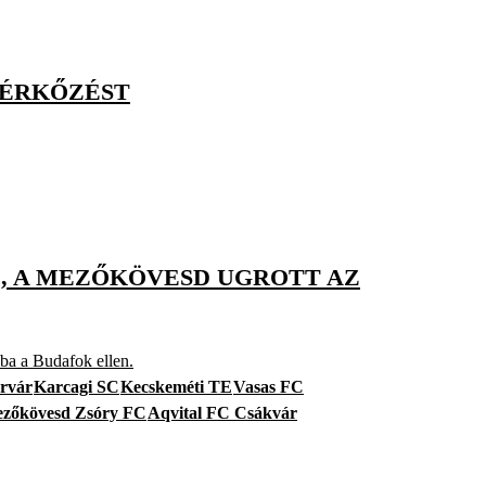
MÉRKŐZÉST
, A MEZŐKÖVESD UGROTT AZ
aba a Budafok ellen.
rvár
Karcagi SC
Kecskeméti TE
Vasas FC
zőkövesd Zsóry FC
Aqvital FC Csákvár