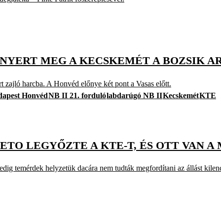
NYERT MEG A KECSKEMÉT A BOZSIK A
rt zajló harcba. A Honvéd előnye két pont a Vasas előtt.
dapest Honvéd
NB II 21. forduló
labdarúgó NB II
Kecskemét
KTE
 ETO LEGYŐZTE A KTE-T, ÉS OTT VAN
dig temérdek helyzetük dacára nem tudták megfordítani az állást kilenc