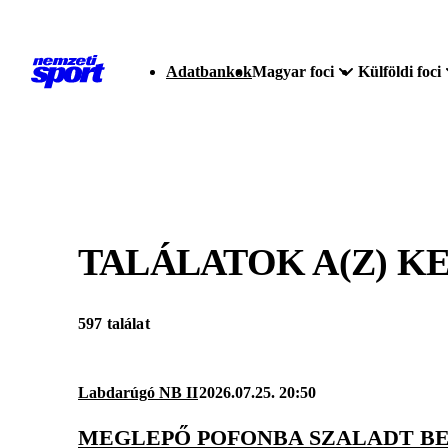
Adatbankok
Magyar foci
Külföldi foci
TALÁLATOK A(Z)
KE
597 találat
Labdarúgó NB II
2026.07.25. 20:50
MEGLEPŐ POFONBA SZALADT BE