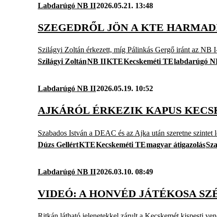
Labdarúgó NB II
2026.05.21. 13:48
SZEGEDRŐL JÖN A KTE HARMADI
Szilágyi Zoltán érkezett, míg Pálinkás Gergő iránt az NB I
Szilágyi Zoltán
NB II
KTE
Kecskeméti TE
labdarúgó N
Labdarúgó NB II
2026.05.19. 10:52
AJKÁRÓL ÉRKEZIK KAPUS KECS
Szabados István a DEAC és az Ajka után szeretne szintet l
Dúzs Gellért
KTE
Kecskeméti TE
magyar átigazolás
Sza
Labdarúgó NB II
2026.03.10. 08:49
VIDEÓ: A HONVÉD JÁTÉKOSA SZ
Ritkán látható jelenetekkel zárult a Kecskemét kispesti ven