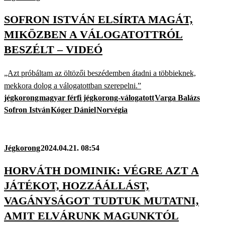
SOFRON ISTVÁN ELSÍRTA MAGÁT,
MIKÖZBEN A VÁLOGATOTTRÓL
BESZÉLT – VIDEÓ
„Azt próbáltam az öltözői beszédemben átadni a többieknek,
mekkora dolog a válogatottban szerepelni.”
jégkorong
magyar férfi jégkorong-válogatott
Varga Balázs
Sofron István
Kóger Dániel
Norvégia
Jégkorong
2024.04.21. 08:54
HORVÁTH DOMINIK: VÉGRE AZT A
JÁTÉKOT, HOZZÁÁLLÁST,
VAGÁNYSÁGOT TUDTUK MUTATNI,
AMIT ELVÁRUNK MAGUNKTÓL