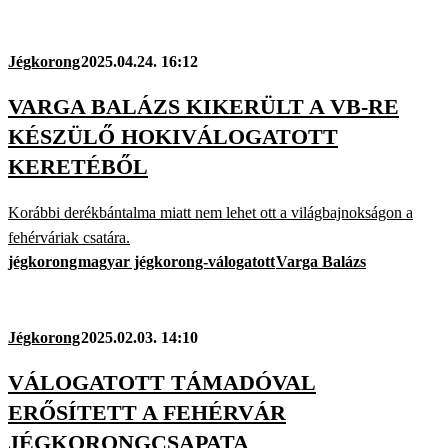
Jégkorong
2025.04.24. 16:12
VARGA BALÁZS KIKERÜLT A VB-RE
KÉSZÜLŐ HOKIVÁLOGATOTT
KERETÉBŐL
Korábbi derékbántalma miatt nem lehet ott a világbajnokságon a
fehérváriak csatára.
jégkorong
magyar jégkorong-válogatott
Varga Balázs
Jégkorong
2025.02.03. 14:10
VÁLOGATOTT TÁMADÓVAL
ERŐSÍTETT A FEHÉRVÁR
JÉGKORONGCSAPATA