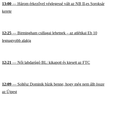
13:00
— Három érkezővel véglegessé vált az NB II-es Soroksár
kerete
12:25
— Birmingham csillagai lehetnek – az atlétikai Eb 10
legnagyobb alakja
12:21
— Női labdarúgó BL: kikapott és kiesett az FTC
12:09
— Soltész Dominik bízik benne, hogy még nem állt össze
az Újpest