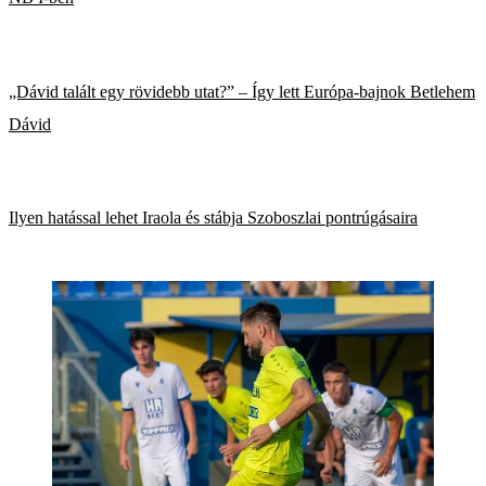
„Dávid talált egy rövidebb utat?” – Így lett Európa-bajnok Betlehem
Dávid
Ilyen hatással lehet Iraola és stábja Szoboszlai pontrúgásaira