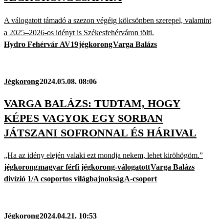
A válogatott támadó a szezon végéig kölcsönben szerepel, valamint
a 2025–2026-os idényt is Székesfehérváron tölti.
Hydro Fehérvár AV19
jégkorong
Varga Balázs
Jégkorong
2024.05.08. 08:06
VARGA BALÁZS: TUDTAM, HOGY
KÉPES VAGYOK EGY SORBAN
JÁTSZANI SOFRONNAL ÉS HÁRIVAL
„Ha az idény elején valaki ezt mondja nekem, lehet kiröhögöm.”
jégkorong
magyar férfi jégkorong-válogatott
Varga Balázs
divízió 1/A csoportos világbajnokság
A-csoport
Jégkorong
2024.04.21. 10:53