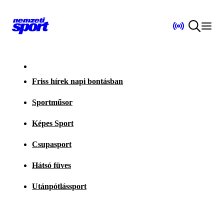
Friss hírek napi bontásban
Sportműsor
Képes Sport
Csupasport
Hátsó füves
Utánpótlássport