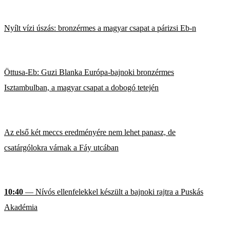
Nyílt vízi úszás: bronzérmes a magyar csapat a párizsi Eb-n
Öttusa-Eb: Guzi Blanka Európa-bajnoki bronzérmes
Isztambulban, a magyar csapat a dobogó tetején
Az első két meccs eredményére nem lehet panasz, de
csatárgólokra várnak a Fáy utcában
10:40
— Nívós ellenfelekkel készült a bajnoki rajtra a Puskás
Akadémia