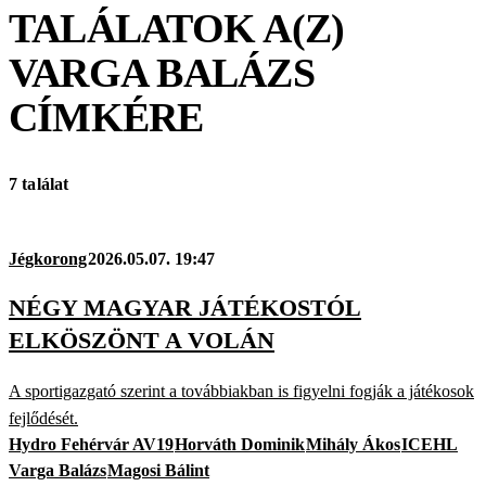
TALÁLATOK A(Z)
VARGA BALÁZS
CÍMKÉRE
7 találat
Jégkorong
2026.05.07. 19:47
NÉGY MAGYAR JÁTÉKOSTÓL
ELKÖSZÖNT A VOLÁN
A sportigazgató szerint a továbbiakban is figyelni fogják a játékosok
fejlődését.
Hydro Fehérvár AV19
Horváth Dominik
Mihály Ákos
ICEHL
Varga Balázs
Magosi Bálint