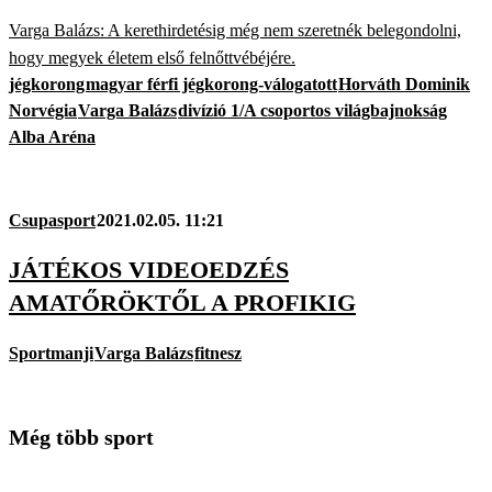
Varga Balázs: A kerethirdetésig még nem szeretnék belegondolni,
hogy megyek életem első felnőttvébéjére.
jégkorong
magyar férfi jégkorong-válogatott
Horváth Dominik
Norvégia
Varga Balázs
divízió 1/A csoportos világbajnokság
Alba Aréna
Csupasport
2021.02.05. 11:21
JÁTÉKOS VIDEOEDZÉS
AMATŐRÖKTŐL A PROFIKIG
Sportmanji
Varga Balázs
fitnesz
Még több sport