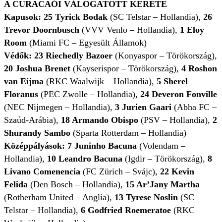
A CURACAÓI VÁLOGATOTT KERETE
Kapusok: 25
Tyrick Bodak
(SC Telstar – Hollandia),
26
Trevor Doornbusch
(VVV Venlo – Hollandia),
1
Eloy
Room
(Miami FC – Egyesült Államok)
Védők: 23
Riechedly Bazoer
(Konyaspor – Törökország),
20 Joshua Brenet
(Kayserispor – Törökország),
4
Roshon
van Eijma
(RKC Waalwijk – Hollandia),
5
Sherel
Floranus
(PEC Zwolle – Hollandia),
24 Deveron Fonville
(NEC Nijmegen – Hollandia),
3 Jurien Gaari
(Abha FC –
Szaúd-Arábia),
18 Armando Obispo
(PSV – Hollandia),
2
Shurandy Sambo
(Sparta Rotterdam – Hollandia)
Középpályások: 7 Juninho Bacuna
(Volendam –
Hollandia),
10 Leandro Bacuna
(Igdir – Törökország),
8
Livano Comenencia
(FC Zürich – Svájc),
22 Kevin
Felida
(Den Bosch – Hollandia),
15 Ar’Jany
Martha
(Rotherham United – Anglia),
13 Tyrese Noslin
(SC
Telstar – Hollandia),
6
Godfried Roemeratoe
(RKC