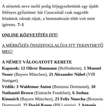
A németek neve mellé pedig feljegyezhettünk egy újabb
fölényes győzelmet: bár Curacaónál csak nagyobb
feladatok várnak rájuk, a bemutatkozás több volt mint
ígéretes.
7–1
ONLINE KÖZVETÍTÉS ITT!
A MÉRKŐZÉS ÖSSZEFOGLALÓJA ITT TEKINTHETŐ
MEG!
A NÉMET VÁLOGATOTT KERETE
Kapusok: 12 Oliver
Baumann
(Hoffenheim),
1
Manuel
Neuer
(Bayern München),
21 Alexander Nübel
(VfB
Stuttgart)
Védők: 3
Waldemar Anton
(Borussia Dortmund),
18
Nathaniel Brown
(Eintracht Frankfurt),
6
Joshua
Kimmich
(Bayern München),
23 Felix Nmecha
(Borussia
Dortmund),
22 David
Raum
(RB Leipzig),
2
Antonio