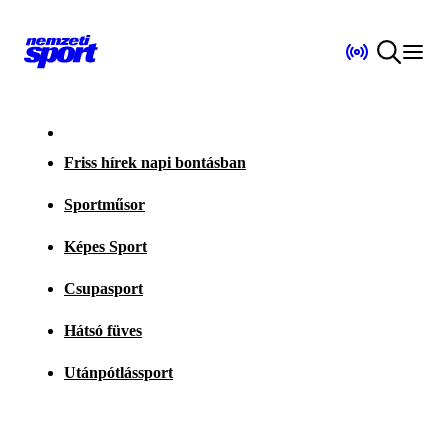
Friss hírek napi bontásban
Sportműsor
Képes Sport
Csupasport
Hátsó füves
Utánpótlássport