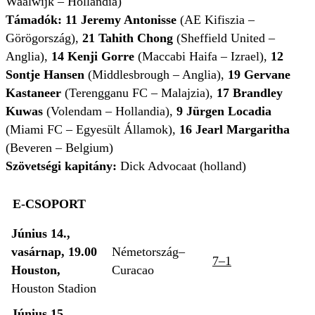
Waalwijk – Hollandia)
Támadók: 11 Jeremy Antonisse
(AE Kifiszia –
Görögország),
21 Tahith Chong
(Sheffield United –
Anglia),
14 Kenji Gorre
(Maccabi Haifa – Izrael),
12
Sontje Hansen
(Middlesbrough – Anglia),
19 Gervane
Kastaneer
(Terengganu FC – Malajzia),
17 Brandley
Kuwas
(Volendam – Hollandia),
9 Jürgen Locadia
(Miami FC – Egyesült Államok),
16 Jearl Margaritha
(Beveren – Belgium)
Szövetségi kapitány:
Dick Advocaat (holland)
E-CSOPORT
Június 14.,
vasárnap, 19.00
Németország–
7–1
Houston,
Curacao
Houston Stadion
Június 15.,