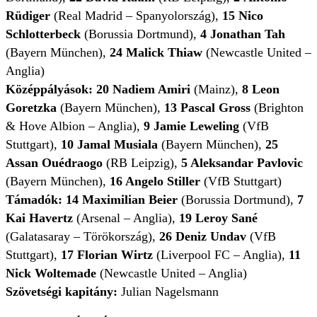
Rüdiger
(Real Madrid – Spanyolország),
15 Nico
Schlotterbeck
(Borussia Dortmund),
4 Jonathan Tah
(Bayern München),
24 Malick Thiaw
(Newcastle United –
Anglia)
Középpályások: 20 Nadiem Amiri
(Mainz),
8 Leon
Goretzka
(Bayern München),
13 Pascal Gross
(Brighton
& Hove Albion – Anglia),
9 Jamie Leweling
(VfB
Stuttgart),
10 Jamal Musiala
(Bayern München),
25
Assan Ouédraogo
(RB Leipzig),
5 Aleksandar Pavlovic
(Bayern München),
16 Angelo Stiller
(VfB Stuttgart)
Támadók: 14 Maximilian Beier
(Borussia Dortmund),
7
Kai Havertz
(Arsenal – Anglia),
19 Leroy Sané
(Galatasaray – Törökország),
26 Deniz Undav
(VfB
Stuttgart),
17 Florian Wirtz
(Liverpool FC – Anglia),
11
Nick Woltemade
(Newcastle United – Anglia)
Szövetségi kapitány:
Julian Nagelsmann