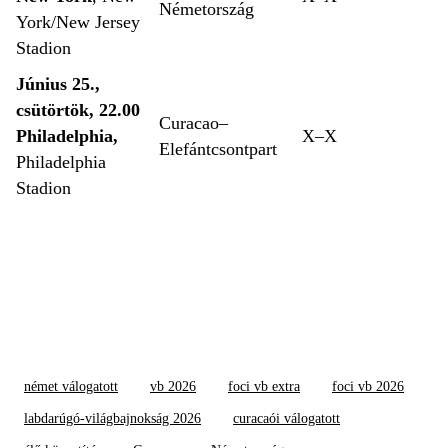
Németország
York/New Jersey
Stadion
Június 25.,
csütörtök, 22.00
Curacao–
Philadelphia,
X–X
Elefántcsontpart
Philadelphia
Stadion
német válogatott
vb 2026
foci vb extra
foci vb 2026
labdarúgó-világbajnokság 2026
curacaói válogatott