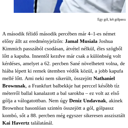
Egy gól, két gólpassz:
A második félidő második percében már 4–1-es német
előny állt az eredményjelzőn:
Jamal Musiala
Joshua
Kimmich passzából csodásan, átvétel nélkül, éles szögből
lőtt a kapuba. Innentől kezdve már csak a különbség volt
kérdéses, amelyet a 62. percben Sané növelhetett volna, de
hiába lépett ki remek ütemben védők közül, a jobb kapufa
mellé lőtt. Ami neki nem sikerült, összejött
Nathaniel
Brownnak
, a Frankfurt balbekkje hat perccel később tíz
méterről ballal kanalazott a bal sarokba – ez volt az első
gólja a válogatottban. Nem úgy
Deniz Undavnak
, akinek
Brownhoz hasonlóan szintén összejött a gól, gólpassz
kombó, sőt a 88. percben még egyszer sikeresen asszisztált
Kai Havertz
találatánál.