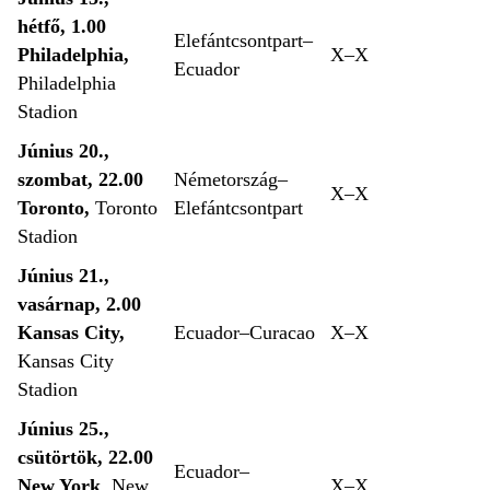
hétfő, 1.00
Elefántcsontpart–
Philadelphia,
X–X
Ecuador
Philadelphia
Stadion
Június 20.,
szombat, 22.00
Németország–
X–X
Toronto,
Toronto
Elefántcsontpart
Stadion
Június 21.,
vasárnap, 2.00
Kansas City,
Ecuador–Curacao
X–X
Kansas City
Stadion
Június 25.,
csütörtök, 22.00
Ecuador–
New York
, New
X–X