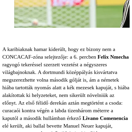
A karibiaknak hamar kiderült, hogy ez bizony nem a
CONCACAF-zóna selejtezője: a 6. percben
Felix Nmecha
ragyogó tekeréssel szerzett vezetést a négyszeres
világbajnoknak. A dortmundi középpályás kisvártatva
megszerezhette volna második gólját is, ám a németek
hiába tartották nyomás alatt a kék mezesek kapuját, s hiába
alakítottak ki helyzeteket, nem sikerült növelniük az
előnyt. Az első félidő derekán aztán megtörtént a csoda:
curacaói kontra végén a labda tizenhárom méterre a
kaputól
a második hullámban érkező
Livano Comenencia
elé került, aki ballal bevette Manuel Neuer kapuját,