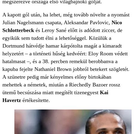
megszerezve országa első világbajnoki gólját.
A kapott gól után, ha lehet, még tovább növelte a nyomást
Julian Nagelsmann csapata, Aleksandar Pavlovic,
Nico
Schlotterbeck
és Leroy Sané előtt is adódott ziccer, de
egyikük sem tudott élni a lehetőséggel. Közülük a
Dortmund hátvédje hamar kárpótolta magát a kimaradt
helyzetért – a történeti hűség kedvéért: Eloy Room védett
hatalmasat –, és a 38. percben remekül berobbanva a
kapuba fejelte Nathaniel Brown jobbról betekert szögletét.
A szünetre pedig már kényelmes előny birtokában
mehettek a németek, miután a Riechedly Bazoer rossz
ütemű becsúszása miatt megítélt tizenegyest
Kai
Havertz
értékesítette.