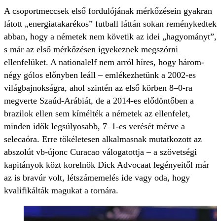
A
csoportmeccsek első fordulójának mérkőzésein gyakran
látott „energiatakarékos” futball láttán sokan reménykedtek
abban, hogy a németek nem követik az idei „hagyományt”,
s már az első mérkőzésen igyekeznek megszórni
ellenfelüket. A nationalelf nem arról híres, hogy három-
négy gólos előnyben leáll – emlékezhetünk a 2002-es
világbajnokságra, ahol szintén az első körben 8–0-ra
megverte Szaúd-Arábiát, de a 2014-es elődöntőben a
brazilok ellen sem kímélték a németek az ellenfelet,
minden idők legsúlyosabb, 7–1-es verését mérve a
selecaóra. Erre tökéletesen alkalmasnak mutatkozott az
abszolút vb-újonc Curacao válogatottja – a szövetségi
kapitányok közt korelnök Dick Advocaat legényeitől már
az is bravúr volt, létszámemelés ide vagy oda, hogy
kvalifikálták magukat a tornára.