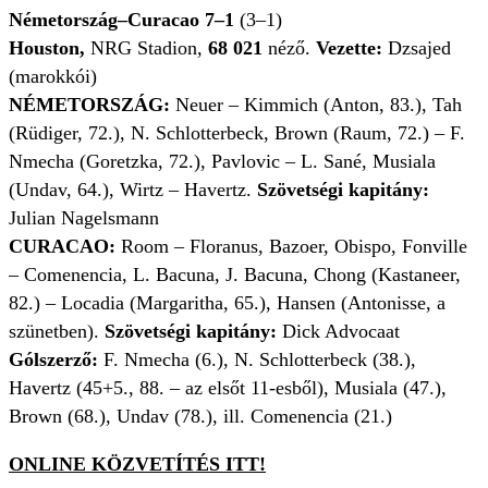
Németország–Curacao 7–1
(3–1)
Houston,
NRG Stadion,
68 021
néző.
Vezette:
Dzsajed
(marokkói)
NÉMETORSZÁG:
Neuer – Kimmich (Anton, 83.), Tah
(Rüdiger, 72.), N. Schlotterbeck, Brown (Raum, 72.) – F.
Nmecha (Goretzka, 72.), Pavlovic – L. Sané, Musiala
(Undav, 64.), Wirtz – Havertz.
Szövetségi kapitány:
Julian Nagelsmann
CURACAO:
Room – Floranus, Bazoer, Obispo, Fonville
– Comenencia, L. Bacuna, J. Bacuna, Chong (Kastaneer,
82.) – Locadia (Margaritha, 65.), Hansen (Antonisse, a
szünetben).
Szövetségi kapitány:
Dick Advocaat
Gólszerző:
F. Nmecha (6.), N. Schlotterbeck (38.),
Havertz (45+5., 88. – az elsőt 11-esből), Musiala (47.),
Brown (68.), Undav (78.), ill. Comenencia (21.)
ONLINE KÖZVETÍTÉS ITT!