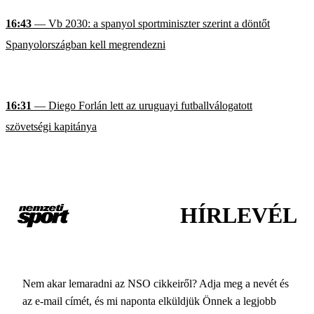
16:43
— Vb 2030: a spanyol sportminiszter szerint a döntőt
Spanyolországban kell megrendezni
16:31
— Diego Forlán lett az uruguayi futballválogatott
szövetségi kapitánya
HÍRLEVÉL
Nem akar lemaradni az NSO cikkeiről? Adja meg a nevét és
az e-mail címét, és mi naponta elküldjük Önnek a legjobb