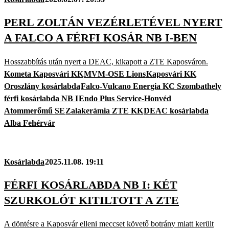
PERL ZOLTÁN VEZÉRLETÉVEL NYERT
A FALCO A FÉRFI KOSÁR NB I-BEN
Hosszabbítás után nyert a DEAC, kikapott a ZTE Kaposváron.
Kometa Kaposvári KK
MVM-OSE Lions
Kaposvári KK
Oroszlány kosárlabda
Falco-Vulcano Energia KC Szombathely
férfi kosárlabda NB I
Endo Plus Service-Honvéd
Atommerőmű SE
Zalakerámia ZTE KK
DEAC kosárlabda
Alba Fehérvár
Kosárlabda
2025.11.08. 19:11
FÉRFI KOSÁRLABDA NB I: KÉT
SZURKOLÓT KITILTOTT A ZTE
A döntésre a Kaposvár elleni meccset követő botrány miatt került