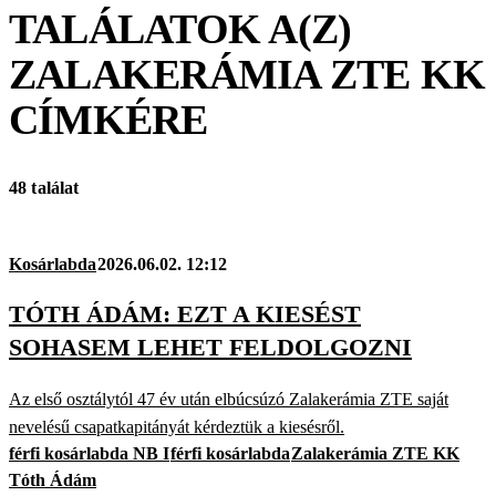
TALÁLATOK A(Z)
ZALAKERÁMIA ZTE KK
CÍMKÉRE
48 találat
Kosárlabda
2026.06.02. 12:12
TÓTH ÁDÁM: EZT A KIESÉST
SOHASEM LEHET FELDOLGOZNI
Az első osztálytól 47 év után elbúcsúzó Zalakerámia ZTE saját
nevelésű csapatkapitányát kérdeztük a kiesésről.
férfi kosárlabda NB I
férfi kosárlabda
Zalakerámia ZTE KK
Tóth Ádám