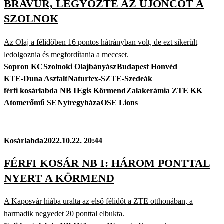
BRAVÚR, LEGYŐZTE AZ ÚJONCOT A
SZOLNOK
Az Olaj a félidőben 16 pontos hátrányban volt, de ezt sikerült
ledolgoznia és megfordítania a meccset.
Sopron KC
Szolnoki Olajbányász
Budapest Honvéd
KTE-Duna Aszfalt
Naturtex-SZTE-Szedeák
férfi kosárlabda NB I
Egis Körmend
Zalakerámia ZTE KK
Atomerőmű SE
Nyíregyháza
OSE Lions
Kosárlabda
2022.10.22. 20:44
FÉRFI KOSÁR NB I: HÁROM PONTTAL
NYERT A KÖRMEND
A Kaposvár hiába uralta az első félidőt a ZTE otthonában, a
harmadik negyedet 20 ponttal elbukta.