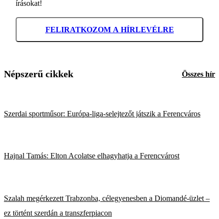
írásokat!
FELIRATKOZOM A HÍRLEVÉLRE
Népszerű cikkek
Összes hír
Szerdai sportműsor: Európa-liga-selejtezőt játszik a Ferencváros
Hajnal Tamás: Elton Acolatse elhagyhatja a Ferencvárost
Szalah megérkezett Trabzonba, célegyenesben a Diomandé-üzlet –
ez történt szerdán a transzferpiacon