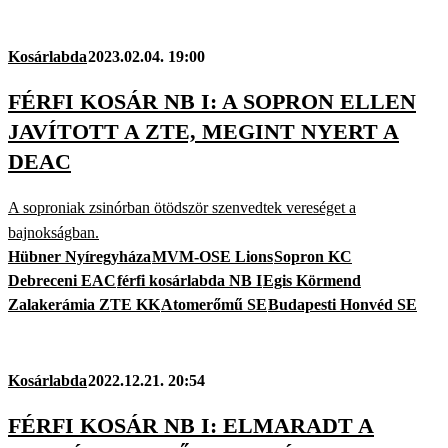
Kosárlabda
2023.02.04. 19:00
FÉRFI KOSÁR NB I: A SOPRON ELLEN
JAVÍTOTT A ZTE, MEGINT NYERT A
DEAC
A soproniak zsinórban ötödször szenvedtek vereséget a
bajnokságban.
Hübner Nyíregyháza
MVM-OSE Lions
Sopron KC
Debreceni EAC
férfi kosárlabda NB I
Egis Körmend
Zalakerámia ZTE KK
Atomerőmű SE
Budapesti Honvéd SE
Kosárlabda
2022.12.21. 20:54
FÉRFI KOSÁR NB I: ELMARADT A