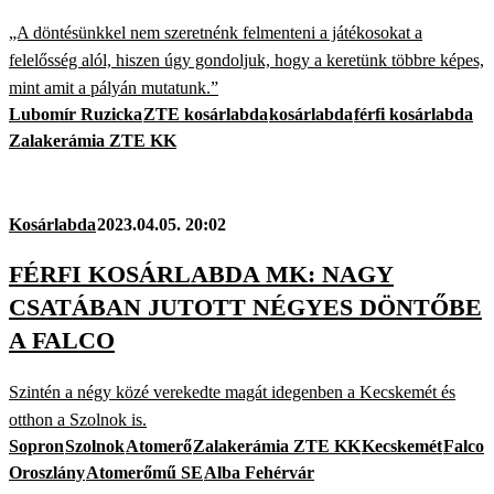
„A döntésünkkel nem szeretnénk felmenteni a játékosokat a
felelősség alól, hiszen úgy gondoljuk, hogy a keretünk többre képes,
mint amit a pályán mutatunk.”
Lubomír Ruzicka
ZTE kosárlabda
kosárlabda
férfi kosárlabda
Zalakerámia ZTE KK
Kosárlabda
2023.04.05. 20:02
FÉRFI KOSÁRLABDA MK: NAGY
CSATÁBAN JUTOTT NÉGYES DÖNTŐBE
A FALCO
Szintén a négy közé verekedte magát idegenben a Kecskemét és
otthon a Szolnok is.
Sopron
Szolnok
Atomerő
Zalakerámia ZTE KK
Kecskemét
Falco
Oroszlány
Atomerőmű SE
Alba Fehérvár