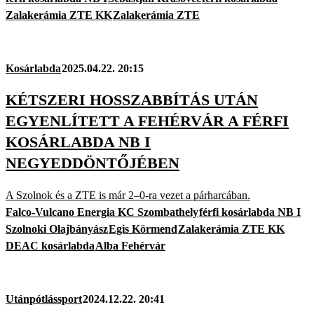
Zalakerámia ZTE KK
Zalakerámia ZTE
Kosárlabda
2025.04.22. 20:15
KÉTSZERI HOSSZABBÍTÁS UTÁN
EGYENLÍTETT A FEHÉRVÁR A FÉRFI
KOSÁRLABDA NB I
NEGYEDDÖNTŐJÉBEN
A Szolnok és a ZTE is már 2–0-ra vezet a párharcában.
Falco-Vulcano Energia KC Szombathely
férfi kosárlabda NB I
Szolnoki Olajbányász
Egis Körmend
Zalakerámia ZTE KK
DEAC kosárlabda
Alba Fehérvár
Utánpótlássport
2024.12.22. 20:41