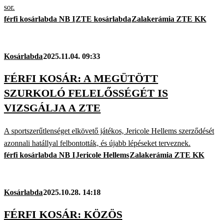
sor.
férfi kosárlabda NB I
ZTE kosárlabda
Zalakerámia ZTE KK
Kosárlabda
2025.11.04. 09:33
FÉRFI KOSÁR: A MEGÜTÖTT
SZURKOLÓ FELELŐSSÉGÉT IS
VIZSGÁLJA A ZTE
A sportszerűtlenséget elkövető játékos, Jericole Hellems szerződését
azonnali hatállyal felbontották, és újabb lépéseket terveznek.
férfi kosárlabda NB I
Jericole Hellems
Zalakerámia ZTE KK
Kosárlabda
2025.10.28. 14:18
FÉRFI KOSÁR: KÖZÖS