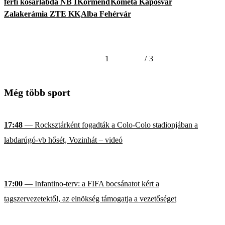
férfi kosárlabda NB I
Körmend
Kometa Kaposvár
Zalakerámia ZTE KK
Alba Fehérvár
1
/
3
Még több sport
17:48
— Rocksztárként fogadták a Colo-Colo stadionjában a
labdarúgó-vb hősét, Vozinhát – videó
17:00
— Infantino-terv: a FIFA bocsánatot kért a
tagszervezetektől, az elnökség támogatja a vezetőséget