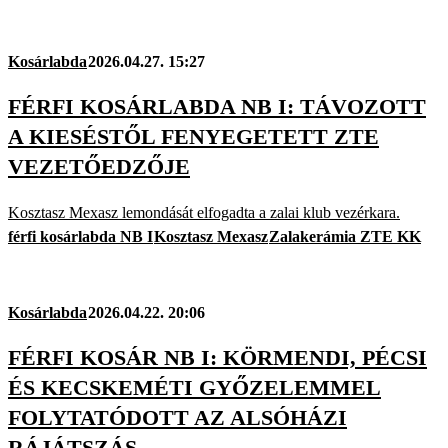
Kosárlabda
2026.04.27. 15:27
FÉRFI KOSÁRLABDA NB I: TÁVOZOTT
A KIESÉSTŐL FENYEGETETT ZTE
VEZETŐEDZŐJE
Kosztasz Mexasz lemondását elfogadta a zalai klub vezérkara.
férfi kosárlabda NB I
Kosztasz Mexasz
Zalakerámia ZTE KK
Kosárlabda
2026.04.22. 20:06
FÉRFI KOSÁR NB I: KÖRMENDI, PÉCSI
ÉS KECSKEMÉTI GYŐZELEMMEL
FOLYTATÓDOTT AZ ALSÓHÁZI
RÁJÁTSZÁS