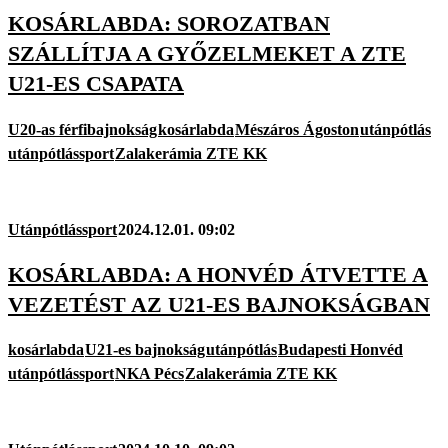
KOSÁRLABDA: SOROZATBAN
SZÁLLÍTJA A GYŐZELMEKET A ZTE
U21-ES CSAPATA
U20-as férfibajnokság
kosárlabda
Mészáros Ágoston
utánpótlás
utánpótlássport
Zalakerámia ZTE KK
Utánpótlássport
2024.12.01. 09:02
KOSÁRLABDA: A HONVÉD ÁTVETTE A
VEZETÉST AZ U21-ES BAJNOKSÁGBAN
kosárlabda
U21-es bajnokság
utánpótlás
Budapesti Honvéd
utánpótlássport
NKA Pécs
Zalakerámia ZTE KK