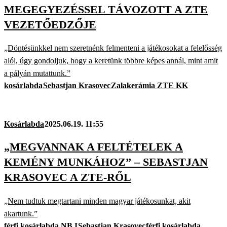
MEGEGYEZÉSSEL TÁVOZOTT A ZTE
VEZETŐEDZŐJE
„Döntésünkkel nem szeretnénk felmenteni a játékosokat a felelősség
alól, úgy gondoljuk, hogy a keretünk többre képes annál, mint amit
a pályán mutattunk.”
kosárlabda
Sebastjan Krasovec
Zalakerámia ZTE KK
Kosárlabda
2025.06.19. 11:55
„MEGVANNAK A FELTÉTELEK A
KEMÉNY MUNKÁHOZ” – SEBASTJAN
KRASOVEC A ZTE-RŐL
„Nem tudtuk megtartani minden magyar játékosunkat, akit
akartunk.”
férfi kosárlabda NB I
Sebastjan Krasovec
férfi kosárlabda