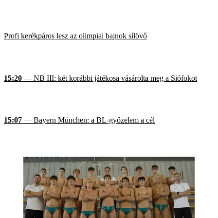
Profi kerékpáros lesz az olimpiai bajnok sílövő
15:20
— NB III: két korábbi játékosa vásárolta meg a Siófokot
15:07
— Bayern München: a BL-győzelem a cél