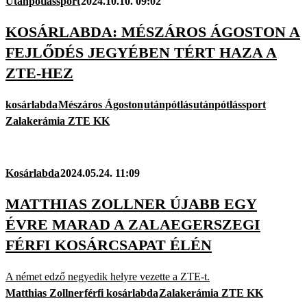
Utánpótlássport
2024.10.10. 09:02
KOSÁRLABDA: MÉSZÁROS ÁGOSTON A
FEJLŐDÉS JEGYÉBEN TÉRT HAZA A
ZTE-HEZ
kosárlabda
Mészáros Ágoston
utánpótlás
utánpótlássport
Zalakerámia ZTE KK
Kosárlabda
2024.05.24. 11:09
MATTHIAS ZOLLNER ÚJABB EGY
ÉVRE MARAD A ZALAEGERSZEGI
FÉRFI KOSÁRCSAPAT ÉLÉN
A német edző negyedik helyre vezette a ZTE-t.
Matthias Zollner
férfi kosárlabda
Zalakerámia ZTE KK