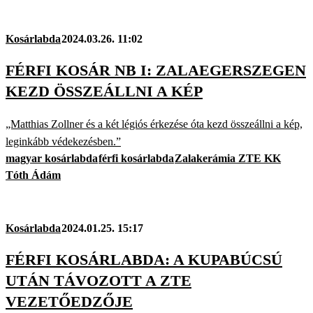
Kosárlabda
2024.03.26. 11:02
FÉRFI KOSÁR NB I: ZALAEGERSZEGEN
KEZD ÖSSZEÁLLNI A KÉP
„Matthias Zollner és a két légiós érkezése óta kezd összeállni a kép,
leginkább védekezésben.”
magyar kosárlabda
férfi kosárlabda
Zalakerámia ZTE KK
Tóth Ádám
Kosárlabda
2024.01.25. 15:17
FÉRFI KOSÁRLABDA: A KUPABÚCSÚ
UTÁN TÁVOZOTT A ZTE
VEZETŐEDZŐJE