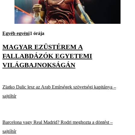
Egyéb egyéni
1 órája
MAGYAR EZÜSTÉREM A
FALLABDÁZÓK EGYETEMI
VILÁGBAJNOKSÁGÁN
Zlatko Dalic lesz az Arab Emírségek szövetségi kapitánya –
sajtóhír
Barcelona vagy Real Madrid? Rodri meghozta a döntést –
sajtóhír