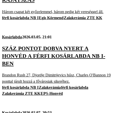
Három csapat két győzelemmel, három pedig két vereséggel áll.
férfi kosárlabda NB I
Egis Körmend
Zalakerámia ZTE KK
Kosárlabda
2026.03.05. 21:01
SZÁZ PONTOT DOBVA NYERT A
HONVÉD A FÉRFI KOSÁRLABDA NB I-
BEN
Brandon Rush 27, Djordje Dimitrijevics húsz, Charles O'Bannon 19
ponttal járult hozzá a fővárosiak sikeréhez.
férfi kosárlabda NB I
Zalakerámia
férfi kosárlabda
Zalakerámia ZTE KK
EPS-Honvéd
Kosárlabda
2026.02.07. 20:53