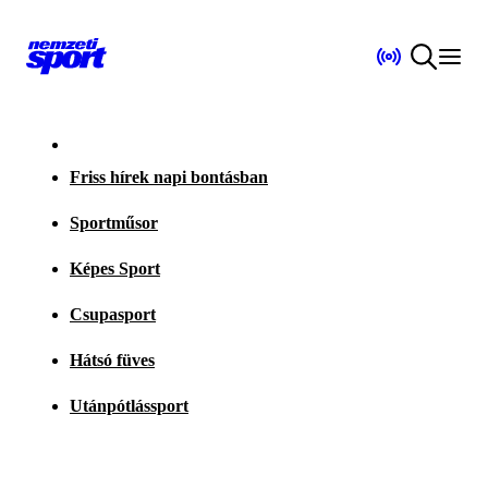
Friss hírek napi bontásban
Sportműsor
Képes Sport
Csupasport
Hátsó füves
Utánpótlássport