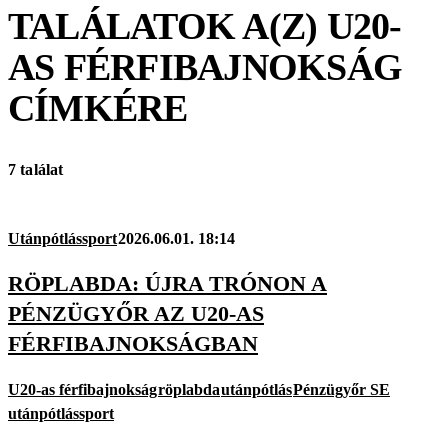
TALÁLATOK A(Z)
U20-
AS FÉRFIBAJNOKSÁG
CÍMKÉRE
7 találat
Utánpótlássport
2026.06.01. 18:14
RÖPLABDA: ÚJRA TRÓNON A
PÉNZÜGYŐR AZ U20-AS
FÉRFIBAJNOKSÁGBAN
U20-as férfibajnokság
röplabda
utánpótlás
Pénzügyőr SE
utánpótlássport