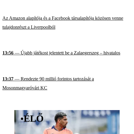
Az Amazon alapítója és a Facebook társalapítója közösen venne
tulajdonrészt a Liverpoolból
13:56
— Újabb játékost jelentett be a Zalaegerszeg – hivatalos
13:37
— Rendezte 90 millió forintos tartozását a
Mosonmagyaróvári KC
•
ÉLŐ