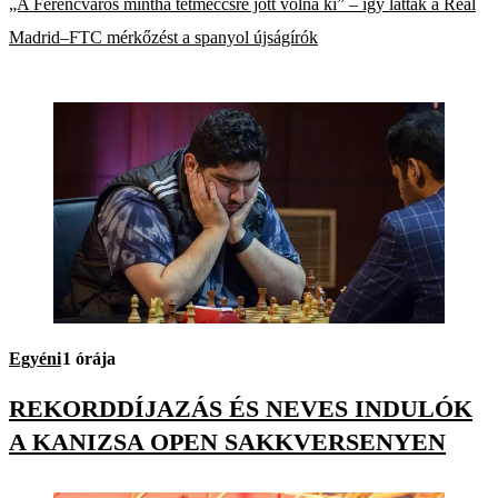
„A Ferencváros mintha tétmeccsre jött volna ki” – így látták a Real
Madrid–FTC mérkőzést a spanyol újságírók
Egyéni
1 órája
REKORDDÍJAZÁS ÉS NEVES INDULÓK
A KANIZSA OPEN SAKKVERSENYEN