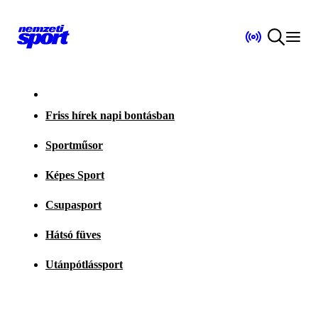
Friss hírek napi bontásban
Sportműsor
Képes Sport
Csupasport
Hátsó füves
Utánpótlássport