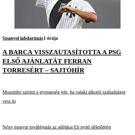
Spanyol labdarúgás
1 órája
A BARCA VISSZAUTASÍTOTTA A PSG
ELSŐ AJÁNLATÁT FERRAN
TORRESÉRT – SAJTÓHÍR
Mourinho szerint a gyengeség jele, ha valaki alkotói szabadságot
vesz ki
Négy magyar továbbjutás az atlétikai Eb nyitó délelőttjén