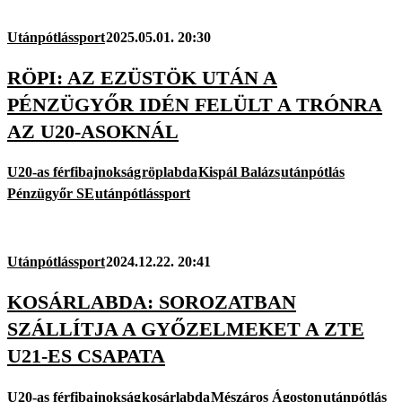
Utánpótlássport
2025.05.01. 20:30
RÖPI: AZ EZÜSTÖK UTÁN A
PÉNZÜGYŐR IDÉN FELÜLT A TRÓNRA
AZ U20-ASOKNÁL
U20-as férfibajnokság
röplabda
Kispál Balázs
utánpótlás
Pénzügyőr SE
utánpótlássport
Utánpótlássport
2024.12.22. 20:41
KOSÁRLABDA: SOROZATBAN
SZÁLLÍTJA A GYŐZELMEKET A ZTE
U21-ES CSAPATA
U20-as férfibajnokság
kosárlabda
Mészáros Ágoston
utánpótlás