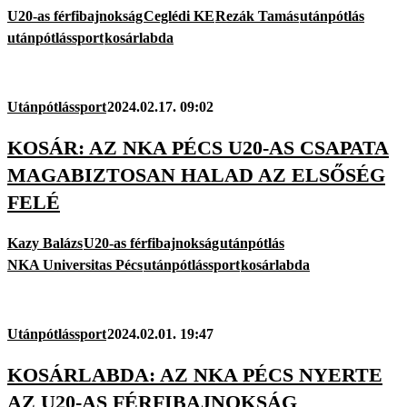
U20-as férfibajnokság
Ceglédi KE
Rezák Tamás
utánpótlás
utánpótlássport
kosárlabda
Utánpótlássport
2024.02.17. 09:02
KOSÁR: AZ NKA PÉCS U20-AS CSAPATA
MAGABIZTOSAN HALAD AZ ELSŐSÉG
FELÉ
Kazy Balázs
U20-as férfibajnokság
utánpótlás
NKA Universitas Pécs
utánpótlássport
kosárlabda
Utánpótlássport
2024.02.01. 19:47
KOSÁRLABDA: AZ NKA PÉCS NYERTE
AZ U20-AS FÉRFIBAJNOKSÁG