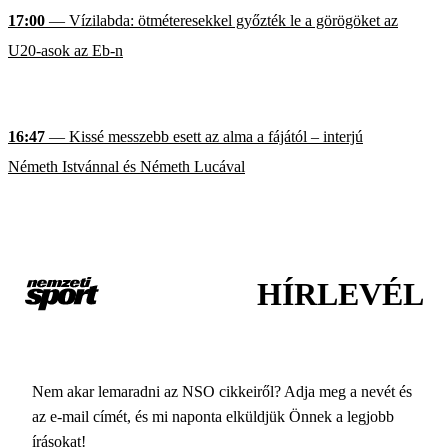
17:00
— Vízilabda: ötméteresekkel győzték le a görögöket az
U20-asok az Eb-n
16:47
— Kissé messzebb esett az alma a fájától – interjú
Németh Istvánnal és Németh Lucával
HÍRLEVÉL
Nem akar lemaradni az NSO cikkeiről? Adja meg a nevét és
az e-mail címét, és mi naponta elküldjük Önnek a legjobb
írásokat!