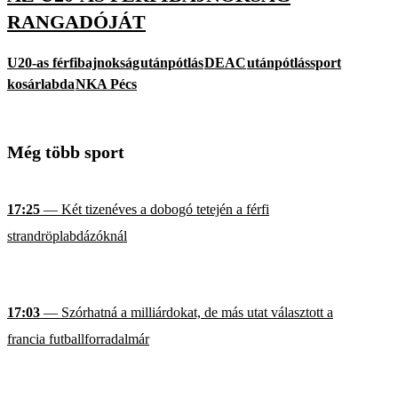
RANGADÓJÁT
U20-as férfibajnokság
utánpótlás
DEAC
utánpótlássport
kosárlabda
NKA Pécs
Még több sport
17:25
— Két tizenéves a dobogó tetején a férfi
strandröplabdázóknál
17:03
— Szórhatná a milliárdokat, de más utat választott a
francia futballforradalmár