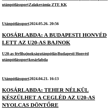
utánpótlássport
Zalakerámia ZTE KK
Utánpótlássport
2024.05.26. 20:56
KOSÁRLABDA: A BUDAPESTI HONVÉD
LETT AZ U20-AS BAJNOK
U20-as férfibajnokság
utánpótlás
Budapesti Honvéd
utánpótlássport
kosárlabda
Utánpótlássport
2024.04.21. 16:13
KOSÁRLABDA: TEHER NÉLKÜL
KÉSZÜLHET A CEGLÉD AZ U20-AS
NYOLCAS DÖNTŐRE