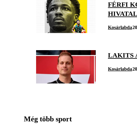
FÉRFI K
HIVATA
Kosárlabda
20
LAKITS
Kosárlabda
20
Még több sport