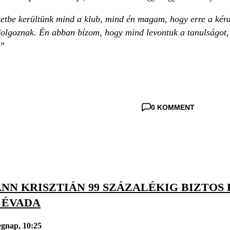
etbe kerültünk mind a klub, mind én magam, hogy erre a kérd
 dolgoznak. Én abban bízom, hogy mind levontuk a tanulságot,
ik.”
0 KOMMENT
N KRISZTIÁN 99 SZÁZALÉKIG BIZTOS 
 ÉVADA
gnap, 10:25