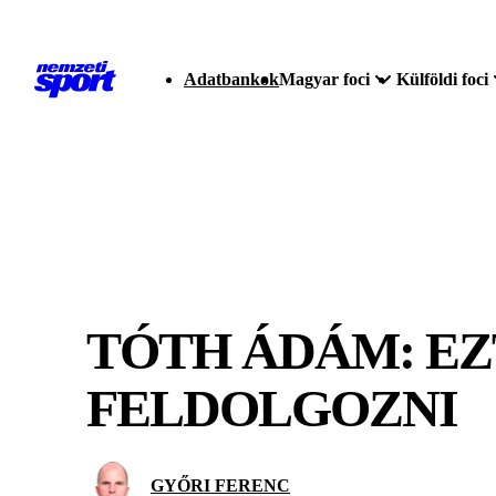
Adatbankok
Magyar foci
Külföldi foci
TÓTH ÁDÁM: EZ
FELDOLGOZNI
GYŐRI FERENC