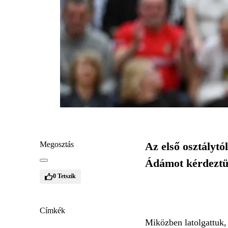
Megosztás
Az első osztályt
Ádámot kérdeztük
0
Tetszik
Címkék
Miközben latolgattuk, 