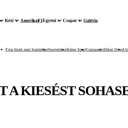
Kézi
Amerika
F1
Egyéni
Csapat
Galéria
Friss hírek napi bontásban
Sportműsor
Képes Sport
Csupasport
Hátsó füves
Utá
T A KIESÉST SOHAS