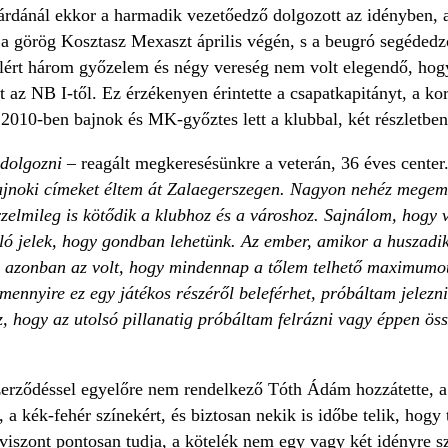
gárdánál ekkor a harmadik vezetőedző dolgozott az idényben,
 a görög Kosztasz Mexaszt április végén, s a beugró segédedz
elért három győzelem és négy vereség nem volt elegendő, hog
t az NB I-től. Ez érzékenyen érintette a csapatkapitányt, a ko
2010-ben bajnok és MK-győztes lett a klubbal, két részletben ed
ldolgozni
– reagált megkeresésünkre a veterán, 36 éves center
jnoki címeket éltem át Zalaegerszegen. Nagyon nehéz megemés
zelmileg is kötődik a klubhoz és a városhoz. Sajnálom, hogy ve
ló jelek, hogy gondban lehetünk. Az ember, amikor a huszadik p
m azonban az volt, hogy mindennap a tőlem telhető maximumot
ennyire ez egy játékos részéről beleférhet, próbáltam jelezn
z, hogy az utolsó pillanatig próbáltam felrázni vagy éppen ös
erződéssel egyelőre nem rendelkező Tóth Ádám hozzátette, a 
, a kék-fehér színekért, és biztosan nekik is időbe telik, hog
viszont pontosan tudja, a kötelék nem egy vagy két idényre 