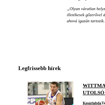
„Olyan váratlan helyz
illetékesek gőzerővel
ahová igazán tartoz
Legfrissebb hírek
WITTMAN
UTOLSÓ
Kosárlabda
Te