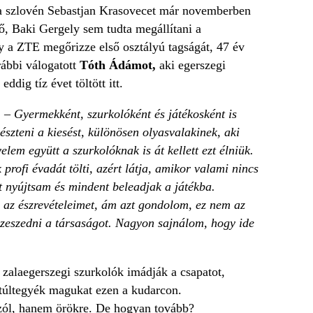
 a szlovén Sebastjan Krasovecet már novemberben
ő, Baki Gergely sem tudta megállítani a
y a ZTE megőrizze első osztályú tagságát, 47 év
rábbi válogatott
Tóth Ádámot,
aki egerszegi
dig tíz évet töltött itt.
. –
Gyermekként, szurkolóként és játékosként is
zteni a kiesést, különösen olyasvalakinek, aki
lem együtt a szurkolóknak is át kellett ezt élniük.
rofi évadát tölti, azért látja, amikor valami nincs
 nyújtsam és mindent beleadjak a játékba.
i az észrevételeimet, ám azt gondolom, ez nem az
szeszedni a társaságot. Nagyon sajnálom, hogy ide
zalaegerszegi szurkolók imádják a csapatot,
y túltegyék magukat ezen a kudarcon.
szól, hanem örökre. De hogyan tovább?