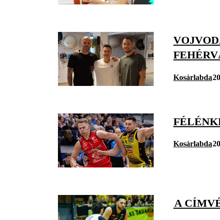
VOJVODA
FEHÉRV
Kosárlabda
20
FÉLÉNKE
Kosárlabda
20
A CÍMVÉ