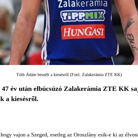
Tóth Ádám beszélt a kiesésről (Fotó: Zalakerámia ZTE KK)
ól 47 év után elbúcsúzó Zalakerámia ZTE KK saj
 a kiesésről.
hogy vajon a Szeged, esetleg az Oroszlány esik-e ki az élvon