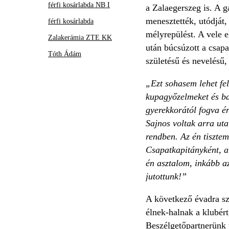
férfi kosárlabda NB I
a Zalaegerszeg is. A 
menesztették, utódját,
férfi kosárlabda
mélyrepülést. A vele 
Zalakerámia ZTE KK
után búcsúzott a csapa
Tóth Ádám
születésű és nevelésű, 
„Ezt sohasem lehet fe
kupagyőzelmeket és ba
gyerekkorától fogva ér
Sajnos voltak arra uta
rendben. Az én tiszte
Csapatkapitányként, am
én asztalom, inkább a
jutottunk!”
A következő évadra sz
élnek-halnak a klubért
Beszélgetőpartnerünk 