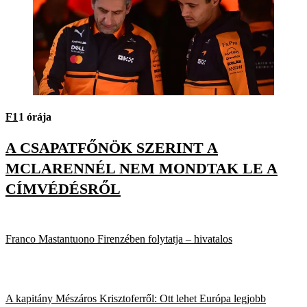
F1
1 órája
A CSAPATFŐNÖK SZERINT A
MCLARENNÉL NEM MONDTAK LE A
CÍMVÉDÉSRŐL
Franco Mastantuono Firenzében folytatja – hivatalos
A kapitány Mészáros Krisztoferről: Ott lehet Európa legjobb