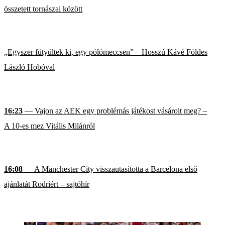
összetett tornászai között
„Egyszer fütyültek ki, egy pólómeccsen” – Hosszú Kávé Földes
László Hobóval
16:23
— Vajon az AEK egy problémás játékost vásárolt meg? –
A 10-es mez Vitális Milánról
16:08
— A Manchester City visszautasította a Barcelona első
ajánlatát Rodriért – sajtóhír