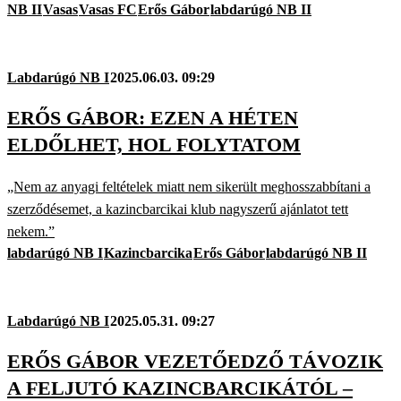
NB II
Vasas
Vasas FC
Erős Gábor
labdarúgó NB II
Labdarúgó NB I
2025.06.03. 09:29
ERŐS GÁBOR: EZEN A HÉTEN
ELDŐLHET, HOL FOLYTATOM
„Nem az anyagi feltételek miatt nem sikerült meghosszabbítani a
szerződésemet, a kazincbarcikai klub nagyszerű ajánlatot tett
nekem.”
labdarúgó NB I
Kazincbarcika
Erős Gábor
labdarúgó NB II
Labdarúgó NB I
2025.05.31. 09:27
ERŐS GÁBOR VEZETŐEDZŐ TÁVOZIK
A FELJUTÓ KAZINCBARCIKÁTÓL –