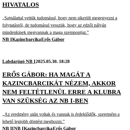
HIVATALOS
„Sajnálattal vettük tudomásul, hogy nem sikerült megegyezni a
folytatásról, de tudomásul vesszük, hogy az edzői pályán
mindenkinek megvannak a maga szempontjai.”
NB I
Kazincbarcika
Erős Gábor
Labdarúgó NB I
2025.05.30. 18:28
ERŐS GÁBOR: HA MAGÁT A
KAZINCBARCIKÁT NÉZEM, AKKOR
NEM FELTÉTLENÜL ERRE A KLUBRA
VAN SZÜKSÉG AZ NB I-BEN
„Az eredmény után voltak és vannak is érdeklődők, szeretném a
lehető legjobb döntést meghozni.”
NB II
NB I
Kazincbarcika
Erős Gábor