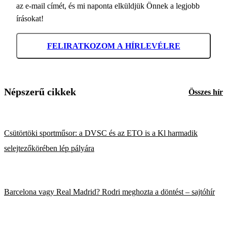
az e-mail címét, és mi naponta elküldjük Önnek a legjobb
írásokat!
FELIRATKOZOM A HÍRLEVÉLRE
Népszerű cikkek
Összes hír
Csütörtöki sportműsor: a DVSC és az ETO is a Kl harmadik
selejtezőkörében lép pályára
Barcelona vagy Real Madrid? Rodri meghozta a döntést – sajtóhír