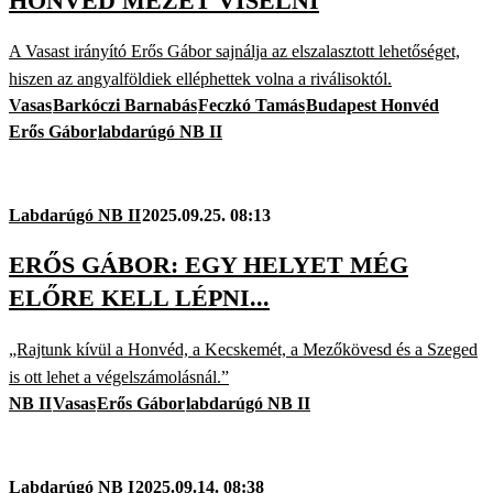
HONVÉD MEZÉT VISELNI
A Vasast irányító Erős Gábor sajnálja az elszalasztott lehetőséget,
hiszen az angyalföldiek elléphettek volna a riválisoktól.
Vasas
Barkóczi Barnabás
Feczkó Tamás
Budapest Honvéd
Erős Gábor
labdarúgó NB II
Labdarúgó NB II
2025.09.25. 08:13
ERŐS GÁBOR: EGY HELYET MÉG
ELŐRE KELL LÉPNI...
„Rajtunk kívül a Honvéd, a Kecskemét, a Mezőkövesd és a Szeged
is ott lehet a végelszámolásnál.”
NB II
Vasas
Erős Gábor
labdarúgó NB II
Labdarúgó NB I
2025.09.14. 08:38