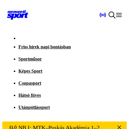
Friss hírek napi bontásban
Sportműsor
Képes Sport
Csupasport
Hátsó füves
Utánpótlássport
NB I: MTK–Puskás Akadémia 1–2
ÉLŐ