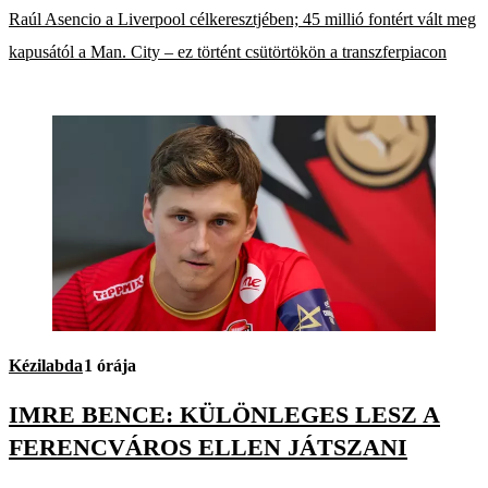
Raúl Asencio a Liverpool célkeresztjében; 45 millió fontért vált meg
kapusától a Man. City – ez történt csütörtökön a transzferpiacon
Kézilabda
1 órája
IMRE BENCE: KÜLÖNLEGES LESZ A
FERENCVÁROS ELLEN JÁTSZANI