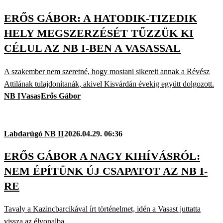
ERŐS GÁBOR: A HATODIK-TIZEDIK
HELY MEGSZERZÉSÉT TŰZZÜK KI
CÉLUL AZ NB I-BEN A VASASSAL
A szakember nem szeretné, hogy mostani sikereit annak a Révész
Attilának tulajdonítanák, akivel Kisvárdán évekig együtt dolgozott.
NB I
Vasas
Erős Gábor
Labdarúgó NB II
2026.04.29. 06:36
ERŐS GÁBOR A NAGY KIHÍVÁSRÓL:
NEM ÉPÍTÜNK ÚJ CSAPATOT AZ NB I-
RE
Tavaly a Kazincbarcikával írt történelmet, idén a Vasast juttatta
vissza az élvonalba.