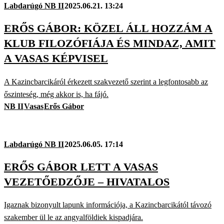
Labdarúgó NB II
2025.06.21. 13:24
ERŐS GÁBOR: KÖZEL ÁLL HOZZÁM A
KLUB FILOZÓFIÁJA ÉS MINDAZ, AMIT
A VASAS KÉPVISEL
A Kazincbarcikáról érkezett szakvezető szerint a legfontosabb az
őszinteség, még akkor is, ha fájó.
NB II
Vasas
Erős Gábor
Labdarúgó NB II
2025.06.05. 17:14
ERŐS GÁBOR LETT A VASAS
VEZETŐEDZŐJE – HIVATALOS
Igaznak bizonyult lapunk információja, a Kazincbarcikától távozó
szakember ül le az angyalföldiek kispadjára.