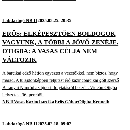
Labdarúgó NB II
2025.05.25. 20:35
ERŐS: ELKÉPESZTŐEN BOLDOGOK
VAGYUNK, A TÖBBI A JÖVŐ ZENÉJE.
OTIGBA: A VASAS CÉLJA NEM
VÁLTOZIK
A barcikai edző hétfőn egyeztet a vezetőkkel, nem biztos, hogy
marad. A tulajdonképpen feljutást érő kazincbarcikai gólt szerző
Baranyai Nimród az újpesti folytatásról beszélt. Videón Otigba
helyzete a 96. percből.
NB II
Vasas
Kazincbarcika
Erős Gábor
Otigba Kenneth
Labdarúgó NB II
2025.02.18. 09:02