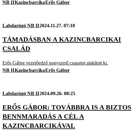
NB II
Kazincbarcika
Erős Gábor
Labdarúgó NB II
2024.11.27. 07:18
TÁMADÁSBAN A KAZINCBARCIKAI
CSALÁD
Erős Gábor vezetőedző nagyszerű csapatot alakított ki.
NB II
Kazincbarcika
Erős Gábor
Labdarúgó NB II
2024.09.26. 08:25
ERŐS GÁBOR: TOVÁBBRA IS A BIZTOS
BENNMARADÁS A CÉL A
KAZINCBARCIKÁVAL