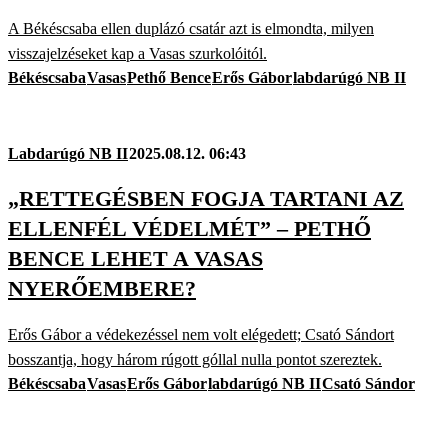
A Békéscsaba ellen duplázó csatár azt is elmondta, milyen
visszajelzéseket kap a Vasas szurkolóitól.
Békéscsaba
Vasas
Pethő Bence
Erős Gábor
labdarúgó NB II
Labdarúgó NB II
2025.08.12. 06:43
„RETTEGÉSBEN FOGJA TARTANI AZ
ELLENFÉL VÉDELMÉT” – PETHŐ
BENCE LEHET A VASAS
NYERŐEMBERE?
Erős Gábor a védekezéssel nem volt elégedett; Csató Sándort
bosszantja, hogy három rúgott góllal nulla pontot szereztek.
Békéscsaba
Vasas
Erős Gábor
labdarúgó NB II
Csató Sándor