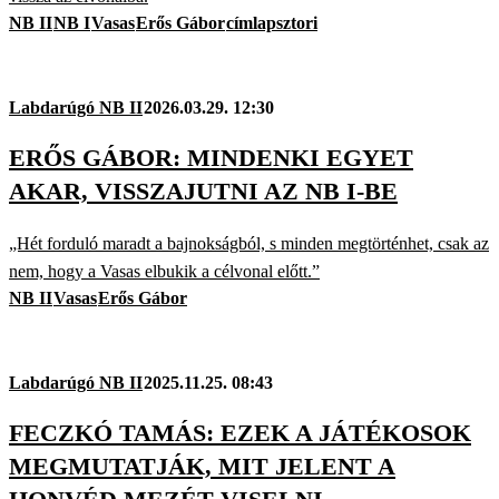
NB II
NB I
Vasas
Erős Gábor
címlapsztori
Labdarúgó NB II
2026.03.29. 12:30
ERŐS GÁBOR: MINDENKI EGYET
AKAR, VISSZAJUTNI AZ NB I-BE
„Hét forduló maradt a bajnokságból, s minden megtörténhet, csak az
nem, hogy a Vasas elbukik a célvonal előtt.”
NB II
Vasas
Erős Gábor
Labdarúgó NB II
2025.11.25. 08:43
FECZKÓ TAMÁS: EZEK A JÁTÉKOSOK
MEGMUTATJÁK, MIT JELENT A