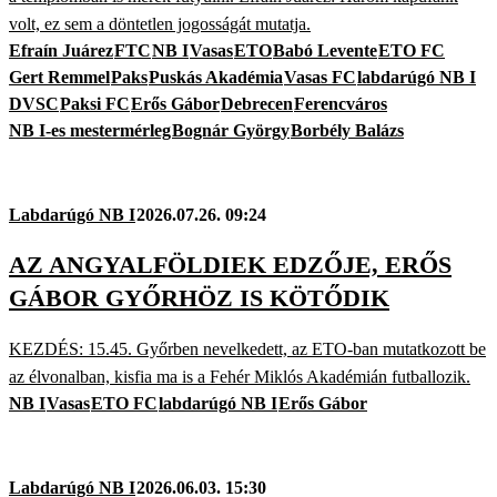
volt, ez sem a döntetlen jogosságát mutatja.
Efraín Juárez
FTC
NB I
Vasas
ETO
Babó Levente
ETO FC
Gert Remmel
Paks
Puskás Akadémia
Vasas FC
labdarúgó NB I
DVSC
Paksi FC
Erős Gábor
Debrecen
Ferencváros
NB I-es mestermérleg
Bognár György
Borbély Balázs
Labdarúgó NB I
2026.07.26. 09:24
AZ ANGYALFÖLDIEK EDZŐJE, ERŐS
GÁBOR GYŐRHÖZ IS KÖTŐDIK
KEZDÉS: 15.45. Győrben nevelkedett, az ETO-ban mutatkozott be
az élvonalban, kisfia ma is a Fehér Miklós Akadémián futballozik.
NB I
Vasas
ETO FC
labdarúgó NB I
Erős Gábor
Labdarúgó NB I
2026.06.03. 15:30