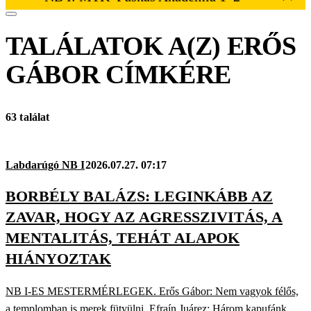
TALÁLATOK A(Z)
ERŐS
GÁBOR
CÍMKÉRE
63 találat
Labdarúgó NB I
2026.07.27. 07:17
BORBÉLY BALÁZS: LEGINKÁBB AZ
ZAVAR, HOGY AZ AGRESSZIVITÁS, A
MENTALITÁS, TEHÁT ALAPOK
HIÁNYOZTAK
NB I-ES MESTERMÉRLEGEK. Erős Gábor: Nem vagyok félős,
a templomban is merek fütyülni. Efraín Juárez: Három kapufánk