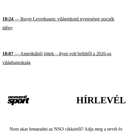
18:24
— Bayer Leverkusen: világrekord nyereségre pocsék
idény
18:07
— Amerikából jöttek – ilyen volt belülről a 2026-os
világbajnokság
HÍRLEVÉL
Nem akar lemaradni az NSO cikkeiről? Adja meg a nevét és