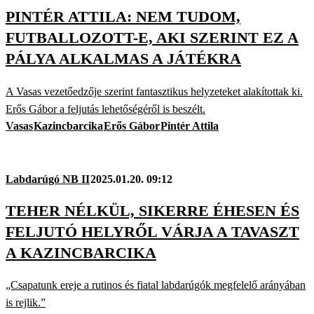
PINTÉR ATTILA: NEM TUDOM,
FUTBALLOZOTT-E, AKI SZERINT EZ A
PÁLYA ALKALMAS A JÁTÉKRA
A Vasas vezetőedzője szerint fantasztikus helyzeteket alakítottak ki.
Erős Gábor a feljutás lehetőségéről is beszélt.
Vasas
Kazincbarcika
Erős Gábor
Pintér Attila
Labdarúgó NB II
2025.01.20. 09:12
TEHER NÉLKÜL, SIKERRE ÉHESEN ÉS
FELJUTÓ HELYRŐL VÁRJA A TAVASZT
A KAZINCBARCIKA
„Csapatunk ereje a rutinos és fiatal labdarúgók megfelelő arányában
is rejlik.”