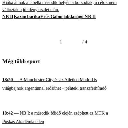
Hiába állnak a tabella második helyén a borsodiak, a célok nem
változtak a jó idénykezdet után.
NB II
Kazincbacika
Erős Gábor
labdarúgó NB II
1
/
4
Még több sport
18:50
— A Manchester City és az Atlético Madrid is
világbajnok argentinnal erősíthet – pénteki transzferhíradó
18:42
— NB I: a második félidő elején szépített az MTK a
Puskás Akadémia ellen