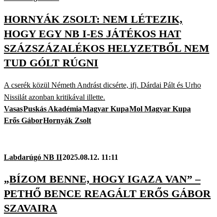
HORNYÁK ZSOLT: NEM LÉTEZIK,
HOGY EGY NB I-ES JÁTÉKOS HAT
SZÁZSZÁZALÉKOS HELYZETBŐL NEM
TUD GÓLT RÚGNI
A cserék közül Németh Andrást dicsérte, ifj. Dárdai Pált és Urho
Nissilát azonban kritikával illette.
Vasas
Puskás Akadémia
Magyar Kupa
Mol Magyar Kupa
Erős Gábor
Hornyák Zsolt
Labdarúgó NB II
2025.08.12. 11:11
„BÍZOM BENNE, HOGY IGAZA VAN” –
PETHŐ BENCE REAGÁLT ERŐS GÁBOR
SZAVAIRA