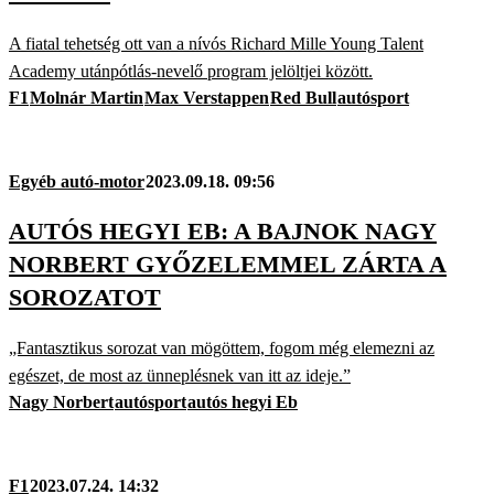
A fiatal tehetség ott van a nívós Richard Mille Young Talent
Academy utánpótlás-nevelő program jelöltjei között.
F1
Molnár Martin
Max Verstappen
Red Bull
autósport
Egyéb autó-motor
2023.09.18. 09:56
AUTÓS HEGYI EB: A BAJNOK NAGY
NORBERT GYŐZELEMMEL ZÁRTA A
SOROZATOT
„Fantasztikus sorozat van mögöttem, fogom még elemezni az
egészet, de most az ünneplésnek van itt az ideje.”
Nagy Norbert
autósport
autós hegyi Eb
F1
2023.07.24. 14:32