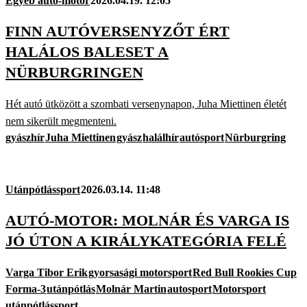
Egyéb autó-motor
2026.04.19. 12:05
FINN AUTÓVERSENYZŐT ÉRT
HALÁLOS BALESET A
NÜRBURGRINGEN
Hét autó ütközött a szombati versenynapon, Juha Miettinen életét
nem sikerült megmenteni.
gyászhír
Juha Miettinen
gyász
halálhír
autósport
Nürburgring
Utánpótlássport
2026.03.14. 11:48
AUTÓ-MOTOR: MOLNÁR ÉS VARGA IS
JÓ ÚTON A KIRÁLYKATEGÓRIA FELÉ
Varga Tibor Erik
gyorsasági motorsport
Red Bull Rookies Cup
Forma-3
utánpótlás
Molnár Martin
autosport
Motorsport
utánpótlássport