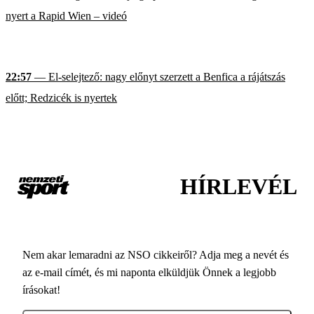
nyert a Rapid Wien – videó
22:57
— El-selejtező: nagy előnyt szerzett a Benfica a rájátszás
előtt; Redzicék is nyertek
HÍRLEVÉL
Nem akar lemaradni az NSO cikkeiről? Adja meg a nevét és
az e-mail címét, és mi naponta elküldjük Önnek a legjobb
írásokat!