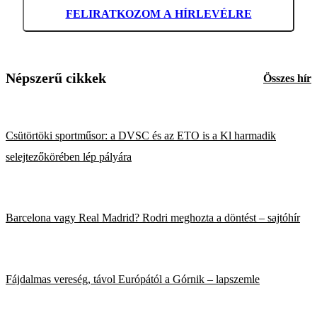
FELIRATKOZOM A HÍRLEVÉLRE
Népszerű cikkek
Összes hír
Csütörtöki sportműsor: a DVSC és az ETO is a Kl harmadik
selejtezőkörében lép pályára
Barcelona vagy Real Madrid? Rodri meghozta a döntést – sajtóhír
Fájdalmas vereség, távol Európától a Górnik – lapszemle