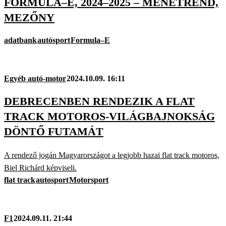
FORMULA–E, 2024–2025 – MENETREND,
MEZŐNY
adatbank
autósport
Formula–E
Egyéb autó-motor
2024.10.09. 16:11
DEBRECENBEN RENDEZIK A FLAT
TRACK MOTOROS-VILÁGBAJNOKSÁG
DÖNTŐ FUTAMÁT
A rendező jogán Magyarországot a legjobb hazai flat track motoros,
Biel Richárd képviseli.
flat track
autosport
Motorsport
F1
2024.09.11. 21:44