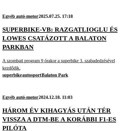
Egyéb autó-motor
2025.07.25. 17:18
SUPERBIKE-VB: RAZGATLIOGLU ÉS
LOWES CSATÁZOTT A BALATON
PARKBAN
A szombati program 9 órakor a superbike 3. szabadedzésével
kezdődik.
superbike
autosport
Balaton Park
Egyéb autó-motor
2024.12.18. 11:03
HÁROM ÉV KIHAGYÁS UTÁN TÉR
VISSZA A DTM-BE A KORÁBBI F1-ES
PILÓTA