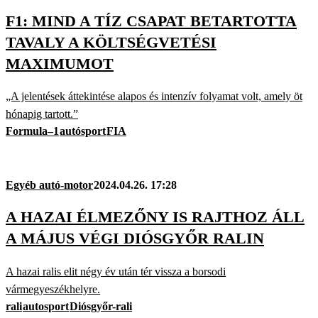
F1: MIND A TÍZ CSAPAT BETARTOTTA
TAVALY A KÖLTSÉGVETÉSI
MAXIMUMOT
„A jelentések áttekintése alapos és intenzív folyamat volt, amely öt
hónapig tartott.”
Formula–1
autósport
FIA
Egyéb autó-motor
2024.04.26. 17:28
A HAZAI ÉLMEZŐNY IS RAJTHOZ ÁLL
A MÁJUS VÉGI DIÓSGYŐR RALIN
A hazai ralis elit négy év után tér vissza a borsodi
vármegyeszékhelyre.
rali
autosport
Diósgyőr-rali