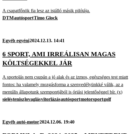
A csapatfőnök fia lesz az istálló másik pilótája.
DTM
autósport
Timo Glock
Egyéb egyéni
2024.12.13. 14:41
6 SPORT, AMI IRREÁLISAN MAGAS
KÖLTSÉGEKKEL JÁR
A sportolás nem csupán a jó alak és az izmos, egészséges test miatt
fontos: ha valamely mozgásforma a szenvedélyünkké válik, az a
mentális állapotunk szempontjából is óriási jelentőséggel bír. (x)
síelés
tenisz
lovaglás
vitorlázás
autósport
motorsport
golf
Egyéb autó-motor
2024.12.06. 19:40