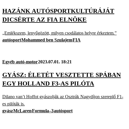
HAZÁNK AUTÓSPORTKULTÚRÁJÁT
DICSÉRTE AZ FIA ELNÖKE
„Emlékszem, lenyűgözött, milyen csodálatos helyre érkeztem.”
autósport
Mohammed ben Szulajem
FIA
Egyéb autó-motor
2023.07.01. 18:21
GYÁSZ: ÉLETÉT VESZTETTE SPÁBAN
EGY HOLLAND F3-AS PILÓTA
Dilano van’t Hoffot gyászolják az Osztrák Nagydíjon szereplő F1-
es pilóták is.
gyász
McLaren
Formula–3
autósport