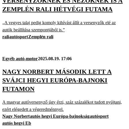
VERSENYZŐKNEK ÉS NÉZŐKNEK IS A
ZEMPLÉN RALI HÉTVÉGI FUTAMA
„A vegyes talaj pedig komoly kihívást állít a versenyzők elé az
autók beállítása szempontjából is.”
rali
autósport
Zemplén rali
Egyéb autó-motor
2025.08.19. 17:06
NAGY NORBERT MÁSODIK LETT A
SVÁJCI HEGYI EURÓPA-BAJNOKI
FUTAMON
A magyar autóversenyző úgy érzi, száz százalékot tudott nyújtani,
ezért elégedett a végeredménnyel.
Nagy Norbert
autós hegyi Európa-bajnokság
autósport
autós hegyi Eb