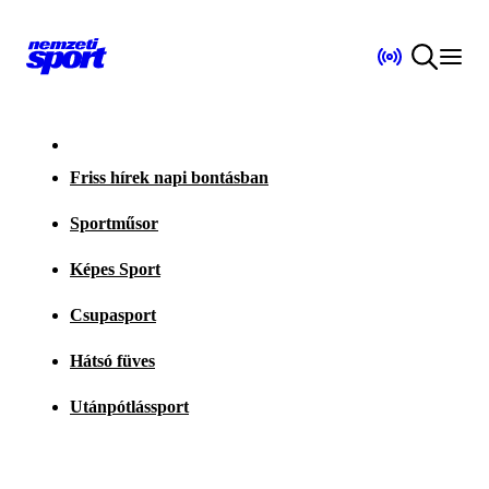
Friss hírek napi bontásban
Sportműsor
Képes Sport
Csupasport
Hátsó füves
Utánpótlássport