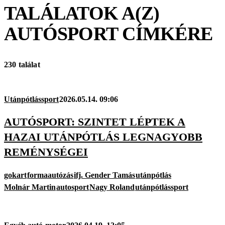
TALÁLATOK A(Z)
AUTÓSPORT
CÍMKÉRE
230 találat
Utánpótlássport
2026.05.14. 09:06
AUTÓSPORT: SZINTET LÉPTEK A
HAZAI UTÁNPÓTLÁS LEGNAGYOBB
REMÉNYSÉGEI
gokart
formaautózás
ifj. Gender Tamás
utánpótlás
Molnár Martin
autosport
Nagy Roland
utánpótlássport