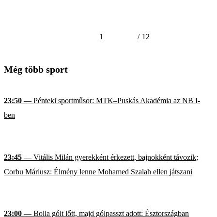
1
/
12
Még több sport
23:50
— Pénteki sportműsor: MTK–Puskás Akadémia az NB I-
ben
23:45
— Vitális Milán gyerekként érkezett, bajnokként távozik;
Corbu Máriusz: Élmény lenne Mohamed Szalah ellen játszani
23:00
— Bolla gólt lőtt, majd gólpasszt adott: Észtországban