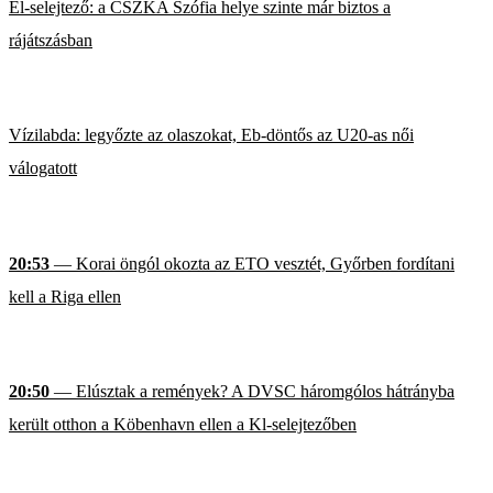
El-selejtező: a CSZKA Szófia helye szinte már biztos a
rájátszásban
Vízilabda: legyőzte az olaszokat, Eb-döntős az U20-as női
válogatott
20:53
— Korai öngól okozta az ETO vesztét, Győrben fordítani
kell a Riga ellen
20:50
— Elúsztak a remények? A DVSC háromgólos hátrányba
került otthon a Köbenhavn ellen a Kl-selejtezőben