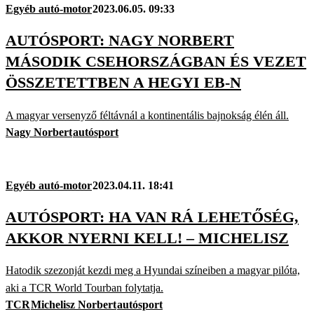
Egyéb autó-motor
2023.06.05. 09:33
AUTÓSPORT: NAGY NORBERT
MÁSODIK CSEHORSZÁGBAN ÉS VEZET
ÖSSZETETTBEN A HEGYI EB-N
A magyar versenyző féltávnál a kontinentális bajnokság élén áll.
Nagy Norbert
autósport
Egyéb autó-motor
2023.04.11. 18:41
AUTÓSPORT: HA VAN RÁ LEHETŐSÉG,
AKKOR NYERNI KELL! – MICHELISZ
Hatodik szezonját kezdi meg a Hyundai színeiben a magyar pilóta,
aki a TCR World Tourban folytatja.
TCR
Michelisz Norbert
autósport