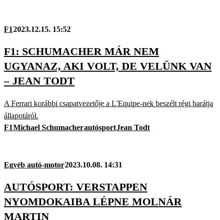
F1
2023.12.15. 15:52
F1: SCHUMACHER MÁR NEM
UGYANAZ, AKI VOLT, DE VELÜNK VAN
– JEAN TODT
A Ferrari korábbi csapatvezetője a L'Equipe-nek beszélt régi barátja
állapotáról.
F1
Michael Schumacher
autósport
Jean Todt
Egyéb autó-motor
2023.10.08. 14:31
AUTÓSPORT: VERSTAPPEN
NYOMDOKAIBA LÉPNE MOLNÁR
MARTIN