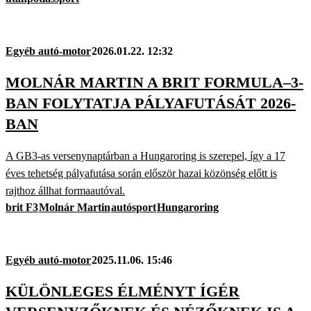
Egyéb autó-motor
2026.01.22. 12:32
MOLNÁR MARTIN A BRIT FORMULA–3-
BAN FOLYTATJA PÁLYAFUTÁSÁT 2026-
BAN
A GB3-as versenynaptárban a Hungaroring is szerepel, így a 17
éves tehetség pályafutása során először hazai közönség előtt is
rajthoz állhat formaautóval.
brit F3
Molnár Martin
autósport
Hungaroring
Egyéb autó-motor
2025.11.06. 15:46
KÜLÖNLEGES ÉLMÉNYT ÍGÉR