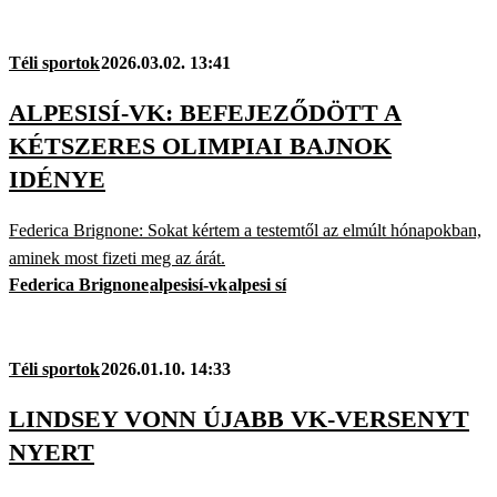
Téli sportok
2026.03.02. 13:41
ALPESISÍ-VK: BEFEJEZŐDÖTT A
KÉTSZERES OLIMPIAI BAJNOK
IDÉNYE
Federica Brignone: Sokat kértem a testemtől az elmúlt hónapokban,
aminek most fizeti meg az árát.
Federica Brignone
alpesisí-vk
alpesi sí
Téli sportok
2026.01.10. 14:33
LINDSEY VONN ÚJABB VK-VERSENYT
NYERT