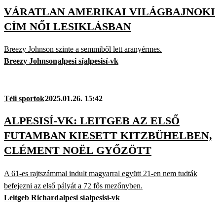
VÁRATLAN AMERIKAI VILÁGBAJNOKI
CÍM NŐI LESIKLÁSBAN
Breezy Johnson szinte a semmiből lett aranyérmes.
Breezy Johnson
alpesi sí
alpesisí-vk
Téli sportok
2025.01.26. 15:42
ALPESISÍ-VK: LEITGEB AZ ELSŐ
FUTAMBAN KIESETT KITZBÜHELBEN,
CLÉMENT NOËL GYŐZÖTT
A 61-es rajtszámmal indult magyarral együtt 21-en nem tudták
befejezni az első pályát a 72 fős mezőnyben.
Leitgeb Richard
alpesi sí
alpesisí-vk