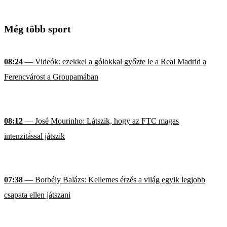
Még több sport
08:24
— Videók: ezekkel a gólokkal győzte le a Real Madrid a
Ferencvárost a Groupamában
08:12
— José Mourinho: Látszik, hogy az FTC magas
intenzitással játszik
07:38
— Borbély Balázs: Kellemes érzés a világ egyik legjobb
csapata ellen játszani