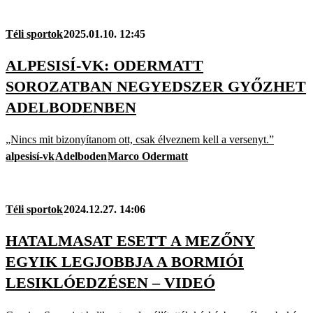
Téli sportok
2025.01.10. 12:45
ALPESISÍ-VK: ODERMATT
SOROZATBAN NEGYEDSZER GYŐZHET
ADELBODENBEN
„Nincs mit bizonyítanom ott, csak élveznem kell a versenyt.”
alpesisí-vk
Adelboden
Marco Odermatt
Téli sportok
2024.12.27. 14:06
HATALMASAT ESETT A MEZŐNY
EGYIK LEGJOBBJA A BORMIÓI
LESIKLÓEDZÉSEN – VIDEÓ