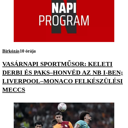
Birkózás
10 órája
VASÁRNAPI SPORTMŰSOR: KELETI
DERBI ÉS PAKS–HONVÉD AZ NB I-BEN;
LIVERPOOL–MONACO FELKÉSZÜLÉSI
MECCS