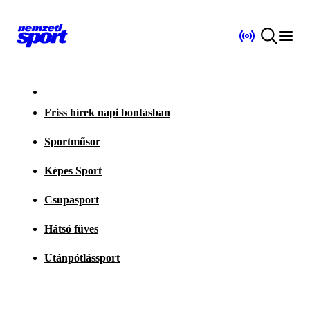
Friss hírek napi bontásban
Sportműsor
Képes Sport
Csupasport
Hátsó füves
Utánpótlássport