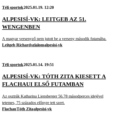
Téli sportok
2025.01.19. 12:20
ALPESISÍ-VK: LEITGEB AZ 51.
WENGENBEN
A magyar versenyző nem jutott be a verseny második futamába.
Leitgeb Richard
szlalom
alpesisí-vk
Téli sportok
2025.01.14. 19:51
ALPESISÍ-VK: TÓTH ZITA KIESETT A
FLACHAUI ELSŐ FUTAMBAN
Az osztrák Katharina Liensberger 56.78 másodperces idejével
tetemes, 75 százados előnyre tett szert.
Flachau
Tóth Zita
alpesisí-vk