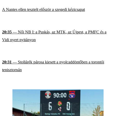
A Nantes ellen tesztelt először a szegedi kézicsapat
20:35
— Női NB I: a Puskás, az MTK, az Újpest, a PMFC és a
Vidi nyert nyitányon
20:31
— Stollárék párosa kiesett a nyolcaddöntőben a torontói
tenisztornán