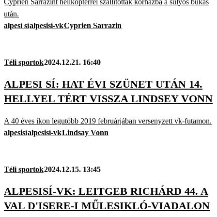
Cyprien Sarrazint helikopterrel szállították kórházba a súlyos bukás
után.
alpesí sí
alpesisí-vk
Cyprien Sarrazin
Téli sportok
2024.12.21. 16:40
ALPESI SÍ: HAT ÉVI SZÜNET UTÁN 14.
HELLYEL TÉRT VISSZA LINDSEY VONN
A 40 éves ikon legutóbb 2019 februárjában versenyzett vk-futamon.
alpesisí
alpesisí-vk
Lindsay Vonn
Téli sportok
2024.12.15. 13:45
ALPESISÍ-VK: LEITGEB RICHÁRD 44. A
VAL D'ISERE-I MŰLESIKLÓ-VIADALON