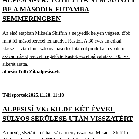
BE A MÁSODIK FUTAMBA
SEMMERINGBEN
Az első etapban Mikaela Shiffrin a negyedik helyen végzett, több
mint fél másodperccel lemaradva Rasttól. A 30 éves amerikai
klasszis aztán fantasztikus második futamot produkált és kilenc
századmásodperccel megelőzte Rastot, ezzel pályafutása 106. vk-
sikerét aratta.
alpesisí
Tóth Zita
alpesisí-vk
Téli sportok
2025.11.28. 11:18
ALPESISÍ-VK: KILDE KÉT ÉVVEL
SÚLYOS SÉRÜLÉSE UTÁN VISSZATÉRT
A norvég sísztárt a célban várta menyasszonya, Mikaela Shiffrin.