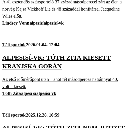
A 41 esztendős sztársportoló 37 századmásodperccel zárt az élen a
norvég Kajsa Vickhoff Lie és 48 századdal honfitársa, Jacqueline
Wiles előtt.
Lindsey Vonn
alpesisí
alpesisí-vk
Téli sportok
2026.01.04. 12:04
ALPESISÍ-VK: TÓTH ZITA KIESETT
KRANJSKA GORÁN
Az első időmérőpont után – ahol fél másodperces hátránnyal 40.
volt – kiesett.
Tóth Zita
alpesí sí
alpesisí-vk
Téli sportok
2025.12.28. 16:59
ALPESISÍ-VK: TÓTH ZITA NEM JUTOTT