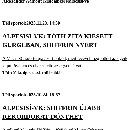
Aleksander Aamodt Kilde
alpesi sí
alpesisí-vk
Téli sportok
2025.11.23. 14:59
ALPESISÍ-VK: TÓTH ZITA KIESETT
GURGLBAN, SHIFFRIN NYERT
A Vasas SC sportolója azért bukott, mert lécével megbotlott az egyik
kapu tövében és elveszítette az egyensúlyát.
Tóth Zita
alpesisí-vk
műlesiklás
Téli sportok
2025.10.24. 15:57
ALPESISÍ-VK: SHIFFRIN ÚJABB
REKORDOKAT DÖNTHET
A nőknél Mikaela Shiffrin, a férfiaknál Marco Odermatt a