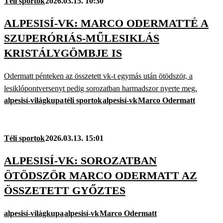
Téli sportok
2026.03.15. 10:30
ALPESISÍ-VK: MARCO ODERMATTÉ A
SZUPERÓRIÁS-MŰLESIKLÁS
KRISTÁLYGÖMBJE IS
Odermatt pénteken az összetett vk-t egymás után ötödször, a
lesiklópontversenyt pedig sorozatban harmadszor nyerte meg.
alpesisí-világkupa
téli sportok
alpesisí-vk
Marco Odermatt
Téli sportok
2026.03.13. 15:01
ALPESISÍ-VK: SOROZATBAN
ÖTÖDSZÖR MARCO ODERMATT AZ
ÖSSZETETT GYŐZTES
alpesisí-világkupa
alpesisí-vk
Marco Odermatt