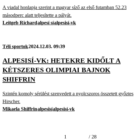
A viadal honlapja szerint a magyar síző az első futamban 52.23
másodperc alatt teljesítette a pályát.
Leitgeb Richard
alpesí sí
alpesisí-vk
Téli sportok
2024.12.03. 09:39
ALPESISÍ-VK: HETEKRE KIDŐLT A
KÉTSZERES OLIMPIAI BAJNOK
SHIFFRIN
Szintén komoly sérülést szenvedett a nyolcszoros összetett győztes
Hirscher.
Mikaela Shiffrin
alpesisí
alpesisí-vk
1
/
28