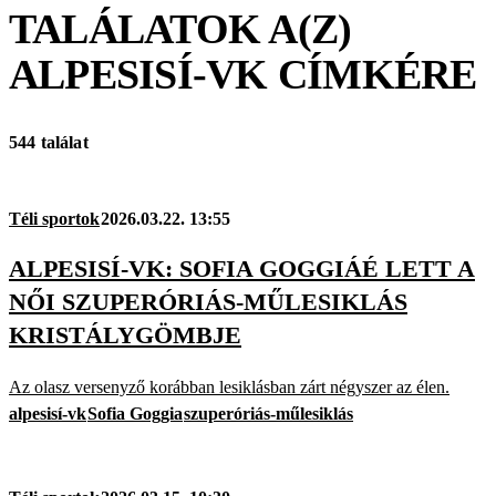
TALÁLATOK A(Z)
ALPESISÍ-VK
CÍMKÉRE
544 találat
Téli sportok
2026.03.22. 13:55
ALPESISÍ-VK: SOFIA GOGGIÁÉ LETT A
NŐI SZUPERÓRIÁS-MŰLESIKLÁS
KRISTÁLYGÖMBJE
Az olasz versenyző korábban lesiklásban zárt négyszer az élen.
alpesisí-vk
Sofia Goggia
szuperóriás-műlesiklás