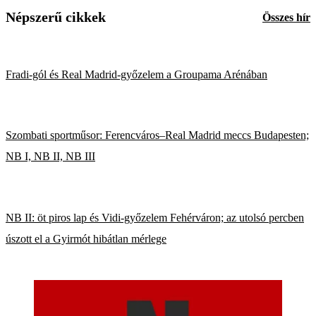
Népszerű cikkek
Összes hír
Fradi-gól és Real Madrid-győzelem a Groupama Arénában
Szombati sportműsor: Ferencváros–Real Madrid meccs Budapesten;
NB I, NB II, NB III
NB II: öt piros lap és Vidi-győzelem Fehérváron; az utolsó percben
úszott el a Gyirmót hibátlan mérlege