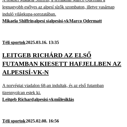
legnagyobb esélyes az alpesí sízők szombaton, illetve vasárnap
induló világkupa-sorozatában.
Mikaela Shiffrin
alpesí sí
alpesisí-vk
Marco Odermatt
Téli sportok
2025.03.16. 13:35
LEITGEB RICHÁRD AZ ELSŐ
FUTAMBAN KIESETT HAFJELLBEN AZ
ALPESISÍ-VK-N
A norvégiai viadalon 68-an indultak, és az első futamban
tizennyolcan estek ki.
Leitgeb Richard
alpesisí-vk
műlesiklás
Téli sportok
2025.02.08. 16:56