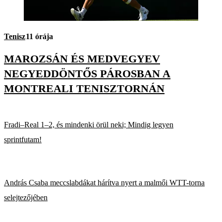
Tenisz
11 órája
MAROZSÁN ÉS MEDVEGYEV
NEGYEDDÖNTŐS PÁROSBAN A
MONTREALI TENISZTORNÁN
Fradi–Real 1–2, és mindenki örül neki; Mindig legyen
sprintfutam!
András Csaba meccslabdákat hárítva nyert a malmői WTT-torna
selejtezőjében