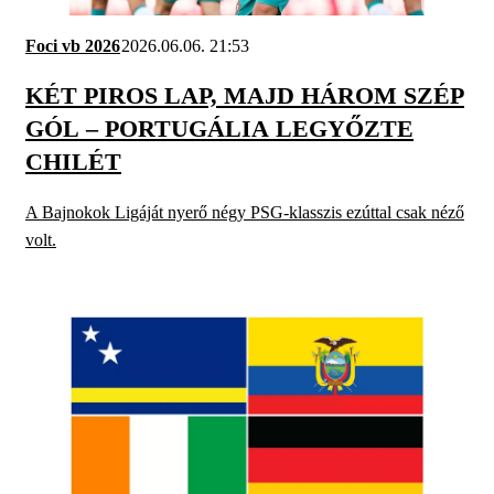
Foci vb 2026
2026.06.06. 21:53
KÉT PIROS LAP, MAJD HÁROM SZÉP
GÓL – PORTUGÁLIA LEGYŐZTE
CHILÉT
A Bajnokok Ligáját nyerő négy PSG-klasszis ezúttal csak néző
volt.