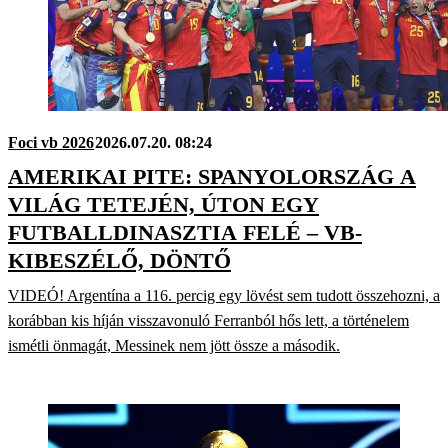
Foci vb 2026
2026.07.20. 08:24
AMERIKAI PITE: SPANYOLORSZÁG A
VILÁG TETEJÉN, ÚTON EGY
FUTBALLDINASZTIA FELÉ – VB-
KIBESZÉLŐ, DÖNTŐ
VIDEÓ! Argentína a 116. percig egy lövést sem tudott összehozni, a
korábban kis híján visszavonuló Ferranból hős lett, a történelem
ismétli önmagát, Messinek nem jött össze a második.