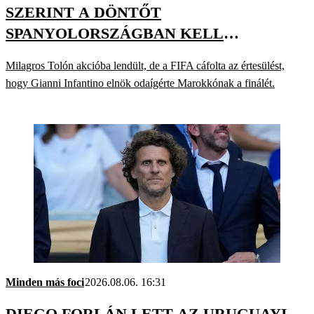
SZERINT A DÖNTŐT
SPANYOLORSZÁGBAN KELL
MEGRENDEZNI
Milagros Tolón akcióba lendült, de a FIFA cáfolta az értesülést,
hogy Gianni Infantino elnök odaígérte Marokkónak a finálét.
Minden más foci
2026.08.06. 16:31
DIEGO FORLÁN LETT AZ URUGUAYI