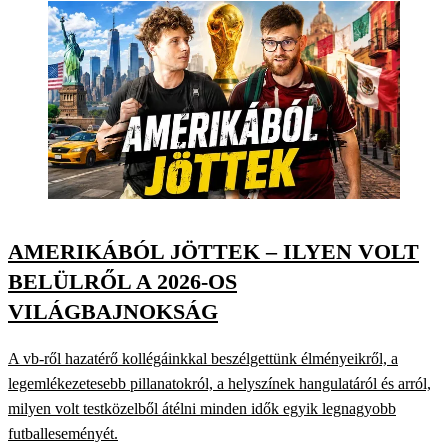
AMERIKÁBÓL JÖTTEK – ILYEN VOLT
BELÜLRŐL A 2026-OS
VILÁGBAJNOKSÁG
A vb-ről hazatérő kollégáinkkal beszélgettünk élményeikről, a
legemlékezetesebb pillanatokról, a helyszínek hangulatáról és arról,
milyen volt testközelből átélni minden idők egyik legnagyobb
futballeseményét.