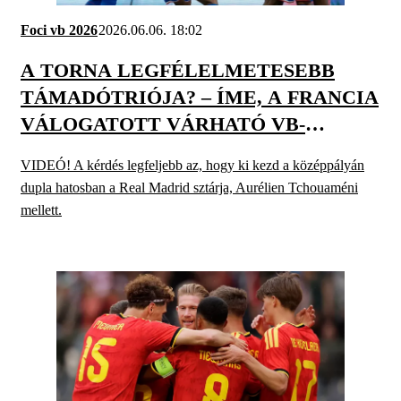
Foci vb 2026
2026.06.06. 18:02
A TORNA LEGFÉLELMETESEBB
TÁMADÓTRIÓJA? – ÍME, A FRANCIA
VÁLOGATOTT VÁRHATÓ VB-
KEZDŐCSAPATA
VIDEÓ! A kérdés legfeljebb az, hogy ki kezd a középpályán
dupla hatosban a Real Madrid sztárja, Aurélien Tchouaméni
mellett.