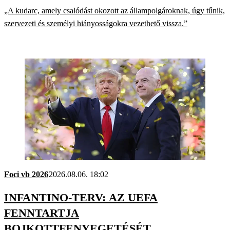
„A kudarc, amely csalódást okozott az állampolgároknak, úgy tűnik,
szervezeti és személyi hiányosságokra vezethető vissza.”
Foci vb 2026
2026.08.06. 18:02
INFANTINO-TERV: AZ UEFA
FENNTARTJA
BOJKOTTFENYEGETÉSÉT