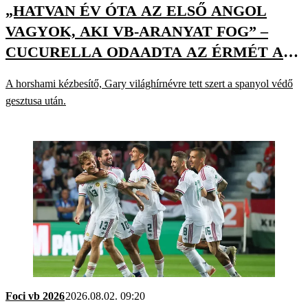
„HATVAN ÉV ÓTA AZ ELSŐ ANGOL
VAGYOK, AKI VB-ARANYAT FOG” –
CUCURELLA ODAADTA AZ ÉRMÉT A
POSTÁSNAK
A horshami kézbesítő, Gary világhírnévre tett szert a spanyol védő
gesztusa után.
Foci vb 2026
2026.08.02. 09:20