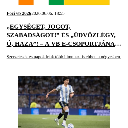
Foci vb 2026
2026.06.06. 18:55
„EGYSÉGET, JOGOT,
SZABADSÁGOT!” ÉS „ÜDVÖZLÉGY,
Ó, HAZA”! – A VB E-CSOPORTJÁNAK
HIMNUSZAI
Szerzetesek és papok írtak több himnuszt is ebben a négyesben.