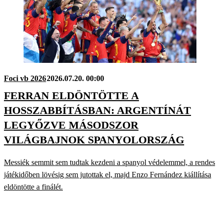
Foci vb 2026
2026.07.20. 00:00
FERRAN ELDÖNTÖTTE A
HOSSZABBÍTÁSBAN: ARGENTÍNÁT
LEGYŐZVE MÁSODSZOR
VILÁGBAJNOK SPANYOLORSZÁG
Messiék semmit sem tudtak kezdeni a spanyol védelemmel, a rendes
játékidőben lövésig sem jutottak el, majd Enzo Fernández kiállítása
eldöntötte a finálét.