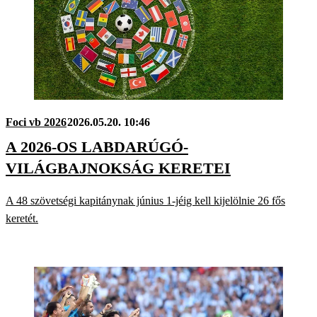
Foci vb 2026
2026.05.20. 10:46
A 2026-OS LABDARÚGÓ-
VILÁGBAJNOKSÁG KERETEI
A 48 szövetségi kapitánynak június 1-jéig kell kijelölnie 26 fős
keretét.