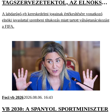
TAGSZERVEZETEKTŐL, AZ ELNÖKSÉG
TÁMOGATJA A VEZETŐSÉGET
A labdarúgó-vb kereskedelmi jogainak értékesítésére vonatkozó
elnöki javaslattal szembeni tiltakozás miatt tartott válságtanácskozást
a FIFA.
Foci vb 2026
2026.08.06. 16:43
VB 2030: A SPANYOL SPORTMINISZTER