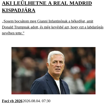
AKI LEÜLHETNE A REAL MADRID
KISPADJÁRA
„Sosem bocsátom meg Gianni Infantinónak a békedíjat, amit
Donald Trumpnak adott, és még kevésbé azt, hogy ezt a labdarúgás
nevében tette.”
Foci vb 2026
2026.08.04. 07:30