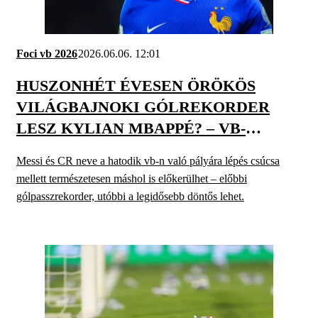
Foci vb 2026
2026.06.06. 12:01
HUSZONHÉT ÉVESEN ÖRÖKÖS
VILÁGBAJNOKI GÓLREKORDER
LESZ KYLIAN MBAPPÉ? – VB-
CSÚCSOK, AMIK MEGDŐLHETNEK
Messi és CR neve a hatodik vb-n való pályára lépés csúcsa
AMERIKÁBAN
mellett természetesen máshol is előkerülhet – előbbi
gólpasszrekorder, utóbbi a legidősebb döntős lehet.