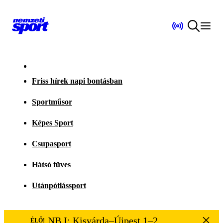
Friss hírek napi bontásban
Sportműsor
Képes Sport
Csupasport
Hátsó füves
Utánpótlássport
NB I: Kisvárda–Újpest 1–2
ÉLŐ!