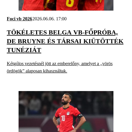
Foci vb 2026
2026.06.06. 17:00
TÖKÉLETES BELGA VB-FŐPRÓBA,
DE BRUYNE ÉS TÁRSAI KIÜTÖTTÉK
TUNÉZIÁT
Kétgólos vezetésnél jött az emberelőny, amelyet a „vörös
ördögök” alaposan kihasználtak.