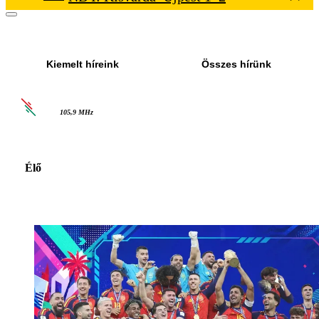
Kiemelt híreink
Összes hírünk
105,9 MHz
Élő