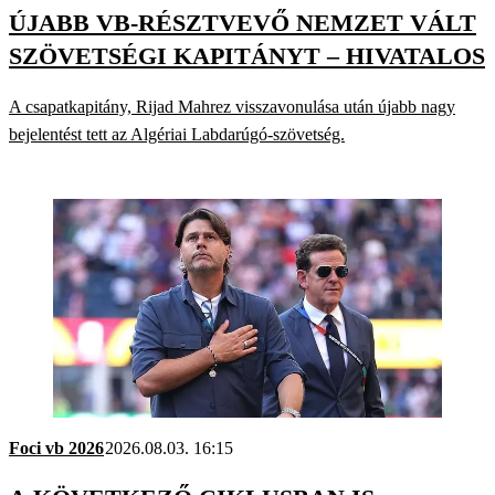
ÚJABB VB-RÉSZTVEVŐ NEMZET VÁLT
SZÖVETSÉGI KAPITÁNYT – HIVATALOS
A csapatkapitány, Rijad Mahrez visszavonulása után újabb nagy
bejelentést tett az Algériai Labdarúgó-szövetség.
Foci vb 2026
2026.08.03. 16:15