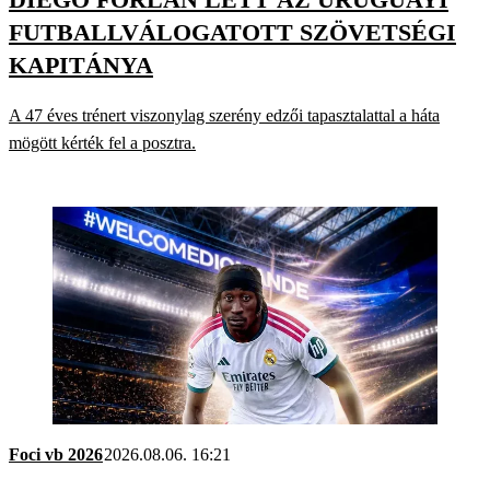
FUTBALLVÁLOGATOTT SZÖVETSÉGI
KAPITÁNYA
A 47 éves trénert viszonylag szerény edzői tapasztalattal a háta
mögött kérték fel a posztra.
Foci vb 2026
2026.08.06. 16:21