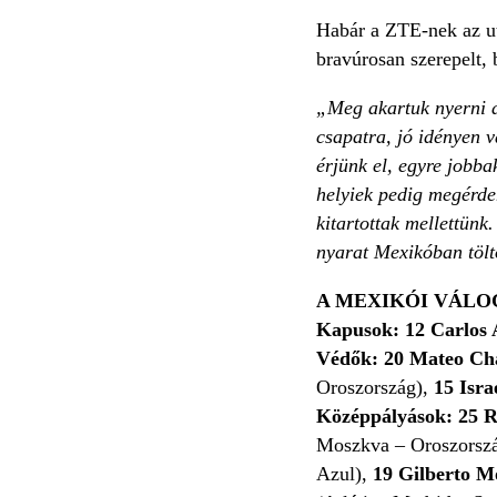
Habár a ZTE-nek az ut
bravúrosan szerepelt, 
„Meg akartuk nyerni a 
csapatra, jó idényen v
érjünk el, egyre jobb
helyiek pedig megérdem
kitartottak mellettünk
nyarat Mexikóban tölt
A MEXIKÓI VÁLO
Kapusok: 12 Carlos 
Védők: 20 Mateo Ch
Oroszország),
15 Isra
Középpályások:
25 R
Moszkva – Oroszorsz
Azul),
19 Gilberto M