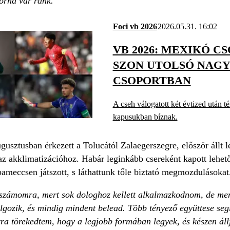
orna vár ránk.”
Foci vb 2026
2026.05.31. 16:02
VB 2026: MEXIKÓ 
SZON UTOLSÓ NAGY
CSOPORTBAN
A cseh válogatott két évtized után té
kapusukban bíznak.
usztusban érkezett a Tolucától Zalaegerszegre, először állt lég
 az akklimatizációhoz. Habár leginkább csereként kapott lehe
ameccsen játszott, s láthattunk tőle biztató megmozdulásokat
 számomra, mert sok dologhoz kellett alkalmazkodnom, de me
ozik, és mindig mindent belead. Több tényező együttese segíth
ra törekedtem, hogy a legjobb formában legyek, és készen áll