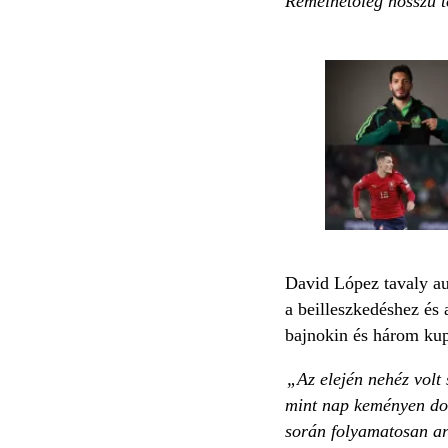
Remélhetőleg hosszú t
David López tavaly aug
a beilleszkedéshez és
bajnokin és három kup
„Az elején nehéz volt
mint nap keményen dolg
során folyamatosan ar