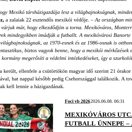
gy Mexikó társ­házigazdája lesz a világbajnokságnak, mindenk
ez,
a zalaiak 22 esztendős mexikói védője. –
Az országban mi
 várjuk már, hogy elkezdődjön a torna. Mexikóváros, Monterre
erek mindegyikben imádják a futballt. A mexikóvárosi Banorte
világbajnokságnak, az 1970-esnek és az 1986-osnak is otthont a
antasztikus, biztos vagyok benne, hogy a mexikói mérkőzések 
 kormány megerősíti a védelmi intézkedéseket, így a szurkoló
 került, ellenfele a csütörtökön magyar idő szerint 21 órako
ával, hat nappal később pedig Csehországgal találkozik. A to
ak kell lennie a házigazdának.
Foci vb 2026
2026.06.08. 06:31
MEXIKÓVÁROS UTC
FUTBALL ÜNNEPE –