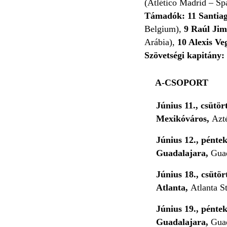
(Atlético Madrid – Sp
Támadók:
11 Santia
Belgium),
9
Raúl Ji
Arábia),
10 Alexis Ve
Szövetségi kapitány:
A-CSOPORT
Június 11., csütör
Mexikóváros,
Azt
Június 12., péntek
Guadalajara,
Guad
Június 18., csütör
Atlanta,
Atlanta S
Június 19., péntek
Guadalajara,
Guad