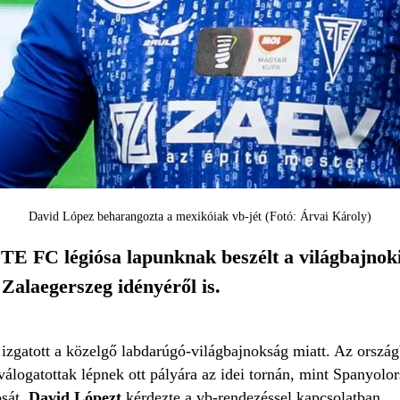
David López beharangozta a mexikóiak vb-jét (Fotó: Árvai Károly)
TE FC légiósa lapunknak beszélt a világbajnok
 Zalaegerszeg idényéről is.
izgatott a közelgő labdarúgó-világbajnokság miatt. Az orszá
 válogatottak lépnek ott pályára az idei tornán, mint Spanyo
sát,
David Lópezt
kérdezte a vb-rendezéssel kapcsolatban.