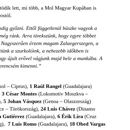
tödik lett, mi több, a Mol Magyar Kupában is
ostól.
ndig győzni. Ettől függetlenül büszke vagyok a
 még ránk. Arra törekszünk, hogy egyre többet
en. Nagyszerűen érzem magam Zalaegerszegen, a
ttünk a szurkolóink, a nehezebb időkben is
 hogy újult erővel vágjunk majd bele a munkába. A
zerencsém kimenni.”
ol – Ciprus),
1
Raúl Rangel
(Guadalajara)
,
3
César Montes
(Lokomotiv Moszkva –
),
5 Johan Vásquez
(Genoa – Olaszország)
ce – Törökország),
24 Luis Chávez
(Dinamo
n Gutiérrez
(Guadalajara),
6
Érik Lira
(Cruz
ág),
7
Luis Romo
(Guadalajara),
18 Obed Vargas