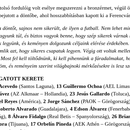
olsó fordulóig volt esélye megszerezni a bronzérmet, végül ö
bejutott a döntőbe, ahol hosszabbításban kapott ki a Ferencvár
döntőt, sajnos nem sikerült, de ilyen a futball. Nem lehet mi
agyunk túl, és biztos vagyok benne, hogy szép sikerek várnak
ak legyünk, és keményen dolgozunk céljaink elérése érdekéb
lik azt, hogy sikeres csapatuk legyen. Végig ott voltak melle
. Most fel kell töltődnünk, ki kell pihennünk a fáradalmakat,
öm, és reményeim szerint világbajnoki mérkőzésekre is lesz s
GATOTT KERETE
Acevedo
(Santos Laguna),
13 Guillermo Ochoa
(AEL Limass
ávez
(AZ Alkmaar – Hollandia),
23 Jesús Gallardo
(Toluca)
el Reyes
(América),
2 Jorge Sánchez
(PAOK – Görögország
oberto Alvarado
(Guadalajara),
4
Edson Álvarez
(Fenerbah
ág),
8
Álvaro Fidalgo
(Real Betis – Spanyolország),
26 Bria
ora
(Tijuana),
17
Orbelín Pineda
(AEK Athén – Görögorsz