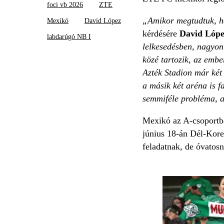
foci vb 2026
ZTE
„Amikor megtudtuk, ho
Mexikó
David López
kérdésére
David Lóp
labdarúgó NB I
lelkesedésben, nagyon
közé tartozik, az emb
Azték Stadion már két 
a másik két aréna is f
semmiféle probléma, a
Mexikó az A-csoportba
június 18-án Dél-Kore
feladatnak, de óvatosn