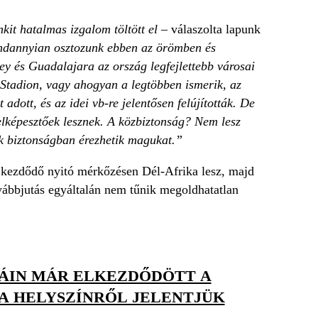
it hatalmas izgalom töltött el
– válaszolta lapunk
ndannyian osztozunk ebben az örömben és
y és Guadalajara az ország legfejlettebb városai
 Stadion, vagy ahogyan a legtöbben ismerik, az
dott, és az idei vb-re jelentősen felújították. De
elképesztőek lesznek. A közbiztonság? Nem lesz
k biztonságban érezhetik magukat.”
r kezdődő nyitó mérkőzésen Dél-Afrika lesz, majd
vábbjutás egyáltalán nem tűnik megoldhatatlan
ÁIN MÁR ELKEZDŐDÖTT A
 A HELYSZÍNRŐL JELENTJÜK