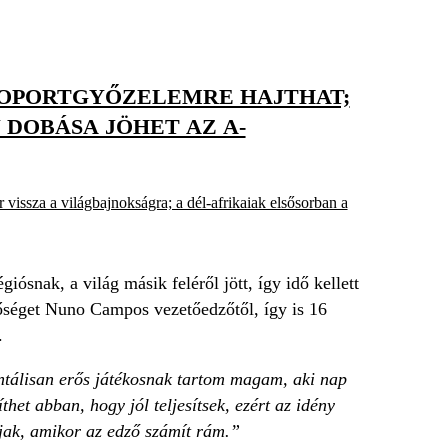
CSOPORTGYŐZELEMRE HAJTHAT;
 DOBÁSA JÖHET AZ A-
r vissza a világbajnokságra; a dél-afrikaiak elsősorban a
iósnak, a világ másik feléről jött, így idő kellett
tőséget Nuno Campos vezetőedzőtől, így is 16
.
ntálisan erős játékosnak tartom magam, aki nap
et abban, hogy jól teljesítsek, ezért az idény
jak, amikor az edző számít rám.”