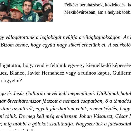
Félkész beruházások, közlekedési ká
Mexikóvárosban, ám a helyiek többs
 válogatottunk a legjobbját nyújtja a világbajnokságon. Az b
 Bízom benne, hogy együtt nagy sikert érhetünk el. A szurkoló
logatottra, hogy rendre feltűnik egy-egy kiemelkedő képesség
ez, Blanco, Javier Hernández vagy a rutinos kapus, Guillermo 
b figyelni?
ga és Jesús Gallardo nevét kell megemlíteni. Utóbbinak hatal
már ötvenháromszor játszott a nemzeti csapatban, ő a támadós
tani az öltözőt, együtt játszhattam velük, s nem kérdés, hogy
lni tőlük. De meg kell még említenem Johan Vásquezt, César Mo
, míg utóbbi a gólokat szállíthatja. Nagyszerűek a játékosai