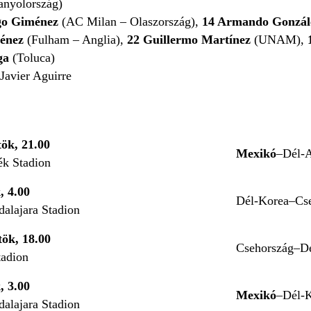
anyolország)
go Giménez
(AC Milan – Olaszország),
14 Armando Gonzá
ménez
(Fulham – Anglia),
22 Guillermo Martínez
(UNAM),
ga
(Toluca)
Javier Aguirre
tök, 21.00
Mexikó
–Dél-A
ék Stadion
, 4.00
Dél-Korea–Cs
alajara Stadion
tök, 18.00
Csehország–Dé
tadion
, 3.00
Mexikó
–Dél-
alajara Stadion