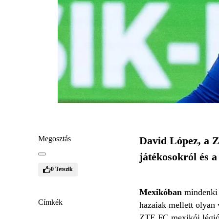
Megosztás
David López, a Z
játékosokról és a
0
Tetszik
Mexikóban
mindenki 
Címkék
hazaiak mellett olyan
ZTE FC mexikói légió