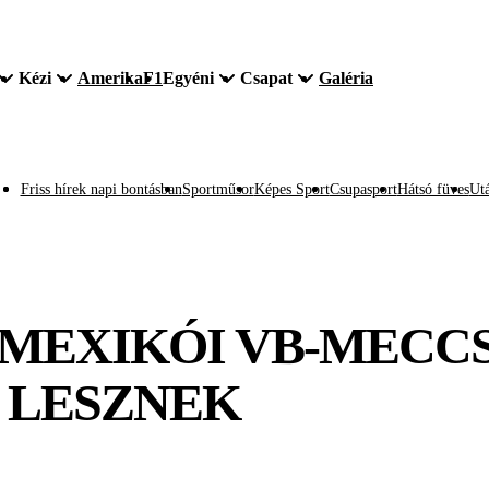
Kézi
Amerika
F1
Egyéni
Csapat
Galéria
Friss hírek napi bontásban
Sportműsor
Képes Sport
Csupasport
Hátsó füves
Utá
A MEXIKÓI VB-MECC
 LESZNEK