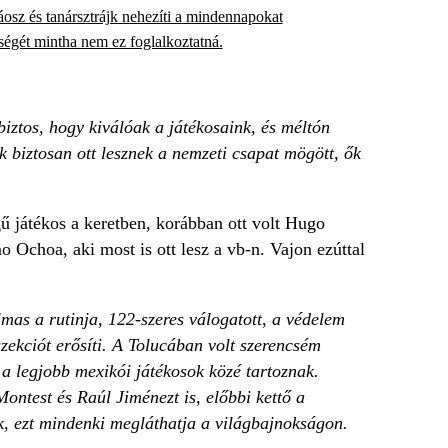
osz és tanársztrájk nehezíti a mindennapokat
égét mintha nem ez foglalkoztatná.
iztos, hogy kiválóak a játékosaink, és méltón
k biztosan ott lesznek a nemzeti csapat mögött, ők
ű játékos a keretben, korábban ott volt Hugo
Ochoa, aki most is ott lesz a vb-n. Vajon ezúttal
mas a rutinja, 122-szeres válogatott, a védelem
zekciót erősíti. A Tolucában volt szerencsém
 a legjobb mexikói játékosok közé tartoznak.
ntest és Raúl Jiménezt is, előbbi kettő a
nk, ezt mindenki megláthatja a világbajnokságon.