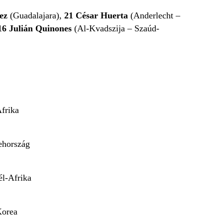
lez
(Guadalajara),
21 César Huerta
(Anderlecht –
16 Julián Quinones
(Al-Kvadszija – Szaúd-
frika
ehország
l-Afrika
Korea