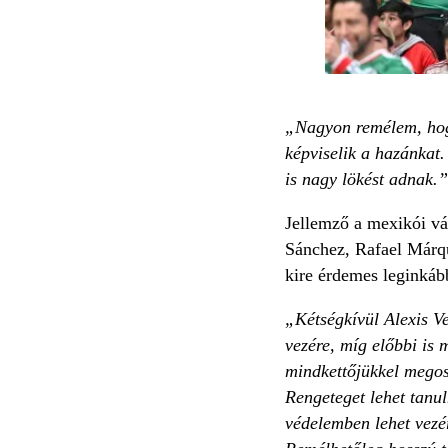
„Nagyon remélem, hogy
képviselik a hazánkat.
is nagy lökést adnak.”
Jellemző a mexikói vá
Sánchez, Rafael Márqu
kire érdemes leginkáb
„Kétségkívül Alexis Ve
vezére, míg előbbi is 
mindkettőjükkel megosz
Rengeteget lehet tanu
védelemben lehet vezér