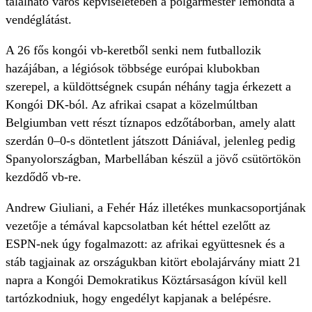
található város képviseletében a polgármester lemondta a
vendéglátást.
A 26 fős kongói vb-keretből senki nem futballozik
hazájában, a légiósok többsége európai klubokban
szerepel, a küldöttségnek csupán néhány tagja érkezett a
Kongói DK-ból. Az afrikai csapat a közelmúltban
Belgiumban vett részt tíznapos edzőtáborban, amely alatt
szerdán 0–0-s döntetlent játszott Dániával, jelenleg pedig
Spanyolországban, Marbellában készül a jövő csütörtökön
kezdődő vb-re.
Andrew Giuliani, a Fehér Ház illetékes munkacsoportjának
vezetője a témával kapcsolatban két héttel ezelőtt az
ESPN-nek úgy fogalmazott: az afrikai együttesnek és a
stáb tagjainak az országukban kitört ebolajárvány miatt 21
napra a Kongói Demokratikus Köztársaságon kívül kell
tartózkodniuk, hogy engedélyt kapjanak a belépésre.