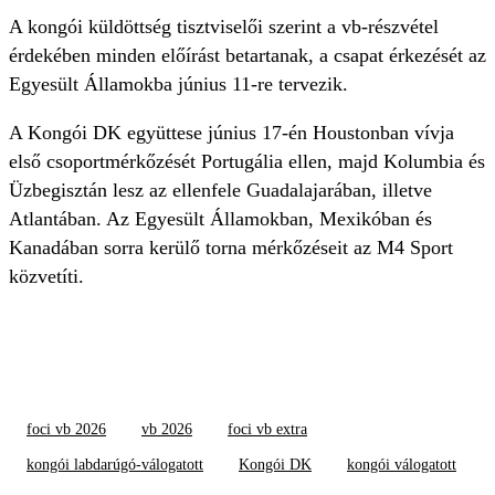
A kongói küldöttség tisztviselői szerint a vb-részvétel
érdekében minden előírást betartanak, a csapat érkezését az
Egyesült Államokba június 11-re tervezik.
A Kongói DK együttese június 17-én Houstonban vívja
első csoportmérkőzését Portugália ellen, majd Kolumbia és
Üzbegisztán lesz az ellenfele Guadalajarában, illetve
Atlantában. Az Egyesült Államokban, Mexikóban és
Kanadában sorra kerülő torna mérkőzéseit az M4 Sport
közvetíti.
foci vb 2026
vb 2026
foci vb extra
kongói labdarúgó-válogatott
Kongói DK
kongói válogatott