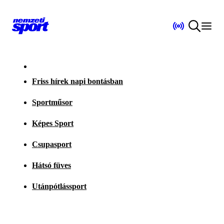
Friss hírek napi bontásban
Sportműsor
Képes Sport
Csupasport
Hátsó füves
Utánpótlássport