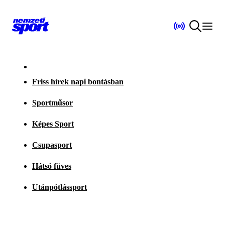
Friss hírek napi bontásban
Sportműsor
Képes Sport
Csupasport
Hátsó füves
Utánpótlássport