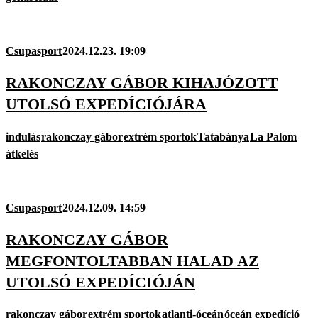
Csupasport
2024.12.23. 19:09
RAKONCZAY GÁBOR KIHAJÓZOTT
UTOLSÓ EXPEDÍCIÓJÁRA
indulás
rakonczay gábor
extrém sportok
Tatabánya
La Palom
átkelés
Csupasport
2024.12.09. 14:59
RAKONCZAY GÁBOR
MEGFONTOLTABBAN HALAD AZ
UTOLSÓ EXPEDÍCIÓJÁN
rakonczay gábor
extrém sportok
atlanti-óceán
óceán expedíció