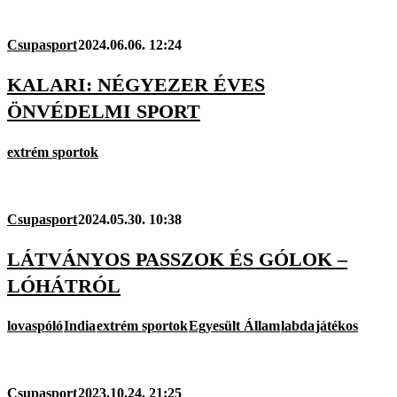
Csupasport
2024.06.06. 12:24
KALARI: NÉGYEZER ÉVES
ÖNVÉDELMI SPORT
extrém sportok
Csupasport
2024.05.30. 10:38
LÁTVÁNYOS PASSZOK ÉS GÓLOK –
LÓHÁTRÓL
lovaspóló
India
extrém sportok
Egyesült Állam
labda
játékos
Csupasport
2023.10.24. 21:25