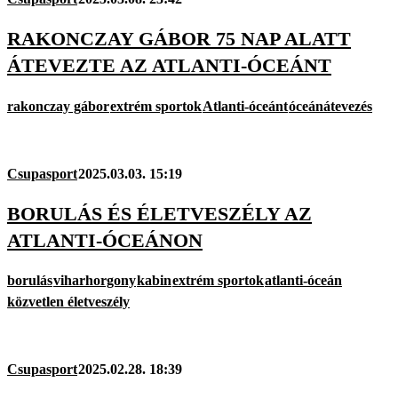
RAKONCZAY GÁBOR 75 NAP ALATT
ÁTEVEZTE AZ ATLANTI-ÓCEÁNT
rakonczay gábor
extrém sportok
Atlanti-óceánt
óceánátevezés
Csupasport
2025.03.03. 15:19
BORULÁS ÉS ÉLETVESZÉLY AZ
ATLANTI-ÓCEÁNON
borulás
viharhorgony
kabin
extrém sportok
atlanti-óceán
közvetlen életveszély
Csupasport
2025.02.28. 18:39