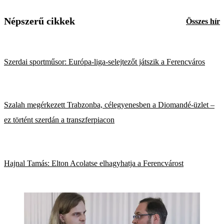
Népszerű cikkek
Összes hír
Szerdai sportműsor: Európa-liga-selejtezőt játszik a Ferencváros
Szalah megérkezett Trabzonba, célegyenesben a Diomandé-üzlet –
ez történt szerdán a transzferpiacon
Hajnal Tamás: Elton Acolatse elhagyhatja a Ferencvárost