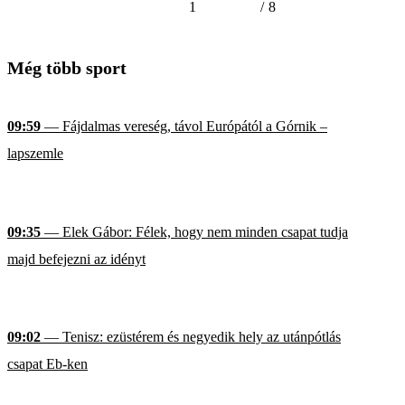
1
/
8
Még több sport
09:59
— Fájdalmas vereség, távol Európától a Górnik –
lapszemle
09:35
— Elek Gábor: Félek, hogy nem minden csapat tudja
majd befejezni az idényt
09:02
— Tenisz: ezüstérem és negyedik hely az utánpótlás
csapat Eb-ken