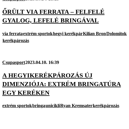
ŐRÜLT VIA FERRATA – FELFELÉ
GYALOG, LEFELÉ BRINGÁVAL
via ferrata
extrém sportok
hegyi kerékpár
Kilian Bron
Dolomitok
kerékpározás
Csupasport
2023.04.10. 16:39
A HEGYIKERÉKPÁROZÁS ÚJ
DIMENZIÓJA: EXTRÉM BRINGATÚRA
EGY KERÉKEN
extrém sportok
bringa
unicikli
Ryan Kremsater
kerékpározás