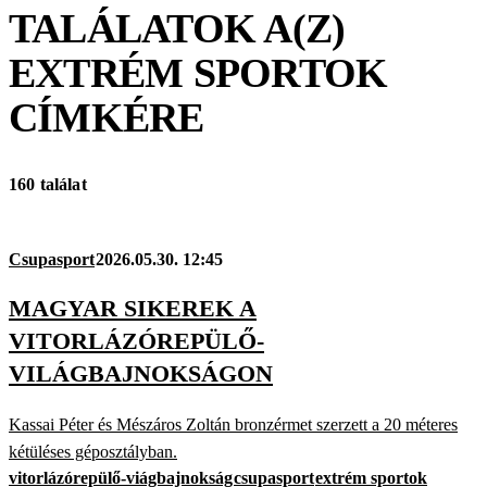
TALÁLATOK A(Z)
EXTRÉM SPORTOK
CÍMKÉRE
160 találat
Csupasport
2026.05.30. 12:45
MAGYAR SIKEREK A
VITORLÁZÓREPÜLŐ-
VILÁGBAJNOKSÁGON
Kassai Péter és Mészáros Zoltán bronzérmet szerzett a 20 méteres
kétüléses géposztályban.
vitorlázórepülő-viágbajnokság
csupasport
extrém sportok