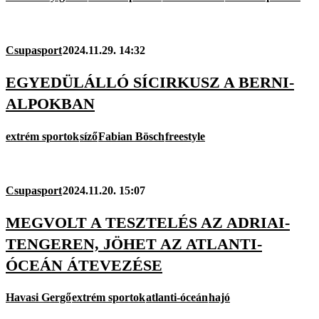
Csupasport
2024.11.29. 14:32
EGYEDÜLÁLLÓ SÍCIRKUSZ A BERNI-
ALPOKBAN
extrém sportok
síző
Fabian Bösch
freestyle
Csupasport
2024.11.20. 15:07
MEGVOLT A TESZTELÉS AZ ADRIAI-
TENGEREN, JÖHET AZ ATLANTI-
ÓCEÁN ÁTEVEZÉSE
Havasi Gergő
extrém sportok
atlanti-óceán
hajó