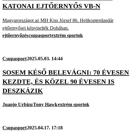
KATONAI EJTŐERNYŐS VB-N
Magyarországot az MH Kiss József 86. Helikopterdandár
ejtőernyősei képviselték Dohában.
ejtőernyőzés
csupasport
extrém sportok
Csupasport
2025.05.03. 14:44
SOSEM KÉSŐ BELEVÁGNI: 70 ÉVESEN
KEZDTE, ÉS KÖZEL 90 ÉVESEN IS
DESZKÁZIK
Juanjo Urbizu
Tony Hawk
extrém sportok
Csupasport
2025.04.17. 17:18