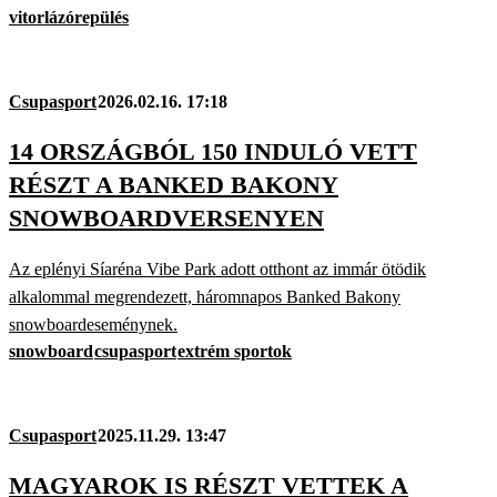
vitorlázórepülés
Csupasport
2026.02.16. 17:18
14 ORSZÁGBÓL 150 INDULÓ VETT
RÉSZT A BANKED BAKONY
SNOWBOARDVERSENYEN
Az eplényi Síaréna Vibe Park adott otthont az immár ötödik
alkalommal megrendezett, háromnapos Banked Bakony
snowboardeseménynek.
snowboard
csupasport
extrém sportok
Csupasport
2025.11.29. 13:47
MAGYAROK IS RÉSZT VETTEK A