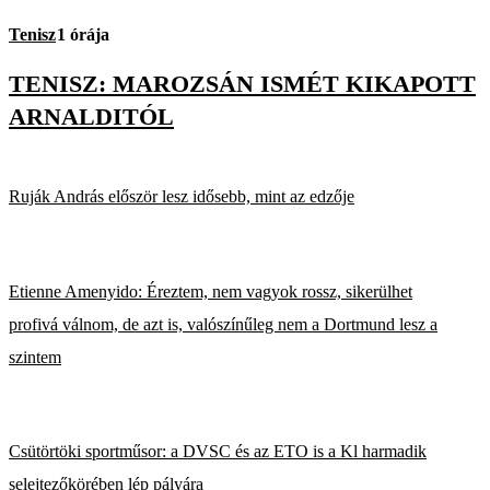
Tenisz
1 órája
TENISZ: MAROZSÁN ISMÉT KIKAPOTT
ARNALDITÓL
Ruják András először lesz idősebb, mint az edzője
Etienne Amenyido: Éreztem, nem vagyok rossz, sikerülhet
profivá válnom, de azt is, valószínűleg nem a Dortmund lesz a
szintem
Csütörtöki sportműsor: a DVSC és az ETO is a Kl harmadik
selejtezőkörében lép pályára