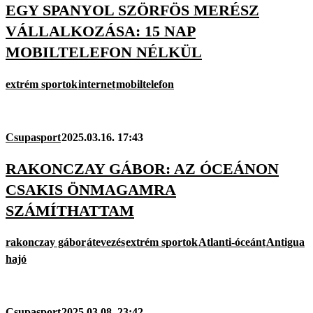
EGY SPANYOL SZÖRFÖS MERÉSZ
VÁLLALKOZÁSA: 15 NAP
MOBILTELEFON NÉLKÜL
extrém sportok
internet
mobiltelefon
Csupasport
2025.03.16. 17:43
RAKONCZAY GÁBOR: AZ ÓCEÁNON
CSAKIS ÖNMAGAMRA
SZÁMÍTHATTAM
rakonczay gábor
átevezés
extrém sportok
Atlanti-óceánt
Antigua
hajó
Csupasport
2025.03.08. 23:42