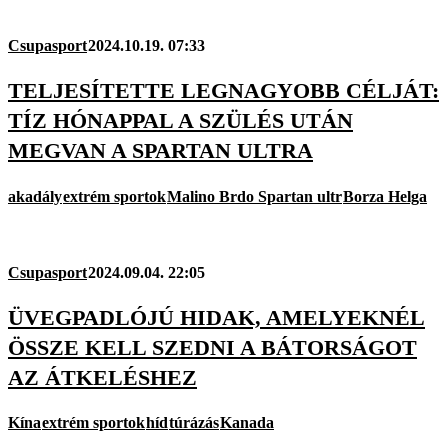
Csupasport
2024.10.19. 07:33
TELJESÍTETTE LEGNAGYOBB CÉLJÁT:
TÍZ HÓNAPPAL A SZÜLÉS UTÁN
MEGVAN A SPARTAN ULTRA
akadály
extrém sportok
Malino Brdo Spartan ultr
Borza Helga
Csupasport
2024.09.04. 22:05
ÜVEGPADLÓJÚ HIDAK, AMELYEKNÉL
ÖSSZE KELL SZEDNI A BÁTORSÁGOT
AZ ÁTKELÉSHEZ
Kína
extrém sportok
híd
túrázás
Kanada