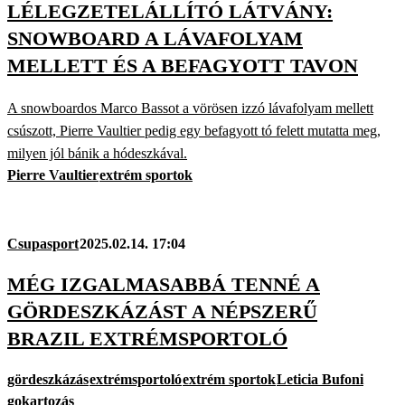
LÉLEGZETELÁLLÍTÓ LÁTVÁNY:
SNOWBOARD A LÁVAFOLYAM
MELLETT ÉS A BEFAGYOTT TAVON
A snowboardos Marco Bassot a vörösen izzó lávafolyam mellett
csúszott, Pierre Vaultier pedig egy befagyott tó felett mutatta meg,
milyen jól bánik a hódeszkával.
Pierre Vaultier
extrém sportok
Csupasport
2025.02.14. 17:04
MÉG IZGALMASABBÁ TENNÉ A
GÖRDESZKÁZÁST A NÉPSZERŰ
BRAZIL EXTRÉMSPORTOLÓ
gördeszkázás
extrémsportoló
extrém sportok
Leticia Bufoni
gokartozás