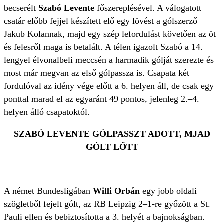
becserélt
Szabó Levente
főszereplésével. A válogatott
csatár előbb fejjel készített elő egy lövést a gólszerző
Jakub Kolannak, majd egy szép lefordulást követően az öt
és felesről maga is betalált. A télen igazolt Szabó a 14.
lengyel élvonalbeli meccsén a harmadik gólját szerezte és
most már megvan az első gólpassza is. Csapata két
fordulóval az idény vége előtt a 6. helyen áll, de csak egy
ponttal marad el az egyaránt 49 pontos, jelenleg 2.–4.
helyen álló csapatoktól.
SZABÓ LEVENTE GÓLPASSZT ADOTT, MJAD
GÓLT LŐTT
A német Bundesligában
Willi Orbán
egy jobb oldali
szögletből fejelt gólt, az RB Leipzig 2–1-re győzött a St.
Pauli ellen és bebiztosította a 3. helyét a bajnokságban.