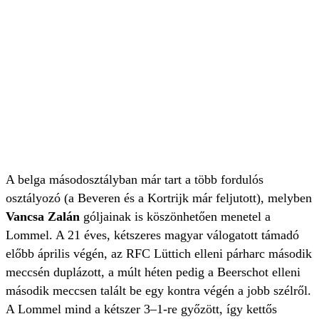
A belga másodosztályban már tart a több fordulós
osztályozó (a Beveren és a Kortrijk már feljutott), melyben
Vancsa Zalán
góljainak is köszönhetően menetel a
Lommel. A 21 éves, kétszeres magyar válogatott támadó
előbb április végén, az RFC Lüttich elleni párharc második
meccsén duplázott, a múlt héten pedig a Beerschot elleni
második meccsen talált be egy kontra végén a jobb szélről.
A Lommel mind a kétszer 3–1-re győzött, így kettős