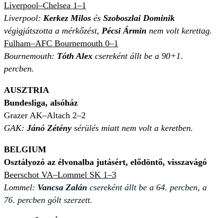
Liverpool–Chelsea 1–1
Liverpool:
Kerkez Milos
és
Szoboszlai Dominik
végigjátszotta a mérkőzést,
Pécsi Ármin
nem volt kerettag.
Fulham–AFC Bournemouth 0–1
Bournemouth:
Tóth Alex
csereként állt be a 90+1.
percben.
AUSZTRIA
Bundesliga, alsóház
Grazer AK–Altach 2–2
GAK:
Jánó Zétény
sérülés miatt nem volt a keretben.
BELGIUM
Osztályozó az élvonalba jutásért, elődöntő, visszavágó
Beerschot VA–Lommel SK 1–3
Lommel:
Vancsa Zalán
csereként állt be a 64. percben, a
76. percben gólt szerzett.