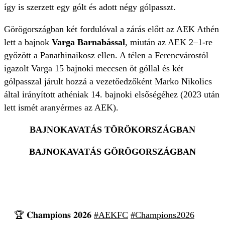
így is szerzett egy gólt és adott négy gólpasszt.
Görögországban két fordulóval a zárás előtt az AEK Athén
lett a bajnok
Varga Barnabással
, miután az AEK 2–1-re
győzött a Panathinaikosz ellen. A télen a Ferencvárostól
igazolt Varga 15 bajnoki meccsen öt góllal és két
gólpasszal járult hozzá a vezetőedzőként Marko Nikolics
által irányított athéniak 14. bajnoki elsőségéhez (2023 után
lett ismét aranyérmes az AEK).
BAJNOKAVATÁS TÖRÖKORSZÁGBAN
BAJNOKAVATÁS GÖRÖGORSZÁGBAN
🏆 𝐂𝐡𝐚𝐦𝐩𝐢𝐨𝐧𝐬 𝟐𝟎𝟐𝟔
#AEKFC
#Champions2026