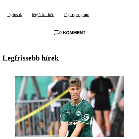
légiósok
légióskörkép
légiósprogram
0 KOMMENT
Legfrissebb hírek