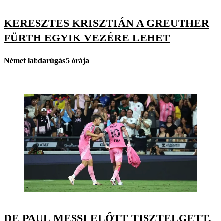
KERESZTES KRISZTIÁN A GREUTHER
FÜRTH EGYIK VEZÉRE LEHET
Német labdarúgás
5 órája
DE PAUL MESSI ELŐTT TISZTELGETT,