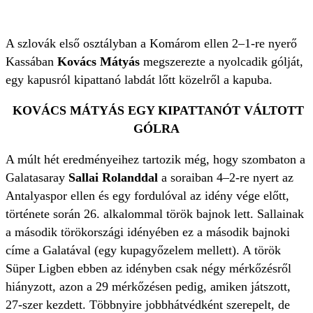
A szlovák első osztályban a Komárom ellen 2–1-re nyerő
Kassában
Kovács Mátyás
megszerezte a nyolcadik gólját,
egy kapusról kipattanó labdát lőtt közelről a kapuba.
KOVÁCS MÁTYÁS EGY KIPATTANÓT VÁLTOTT
GÓLRA
A múlt hét eredményeihez tartozik még, hogy szombaton a
Galatasaray
Sallai Rolanddal
a soraiban 4–2-re nyert az
Antalyaspor ellen és egy fordulóval az idény vége előtt,
története során 26. alkalommal török bajnok lett. Sallainak
a második törökországi idényében ez a második bajnoki
címe a Galatával (egy kupagyőzelem mellett). A török
Süper Ligben ebben az idényben csak négy mérkőzésről
hiányzott, azon a 29 mérkőzésen pedig, amiken játszott,
27-szer kezdett. Többnyire jobbhátvédként szerepelt, de