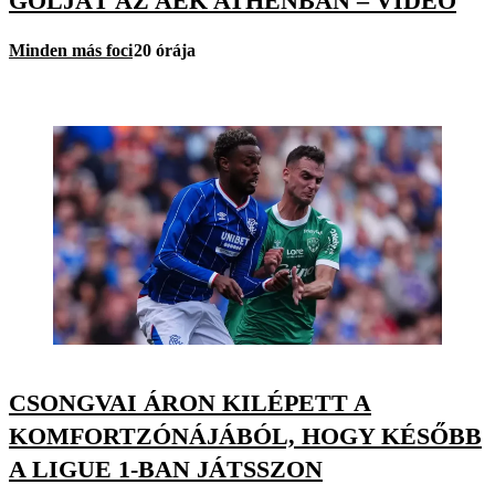
GÓLJÁT AZ AEK ATHÉNBAN – VIDEÓ
Minden más foci
20 órája
CSONGVAI ÁRON KILÉPETT A
KOMFORTZÓNÁJÁBÓL, HOGY KÉSŐBB
A LIGUE 1-BAN JÁTSSZON