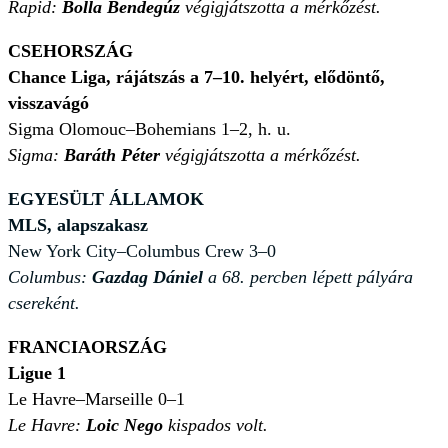
Rapid:
Bolla Bendegúz
végigjátszotta a mérkőzést.
CSEHORSZÁG
Chance Liga, rájátszás a 7–10. helyért, elődöntő,
visszavágó
Sigma Olomouc–Bohemians 1–2, h. u.
Sigma:
Baráth Péter
végigjátszotta a mérkőzést.
EGYESÜLT ÁLLAMOK
MLS, alapszakasz
New York City–Columbus Crew 3–0
Columbus:
Gazdag Dániel
a 68. percben lépett pályára
csereként.
FRANCIAORSZÁG
Ligue 1
Le Havre–Marseille 0–1
Le Havre:
Loic Nego
kispados volt.