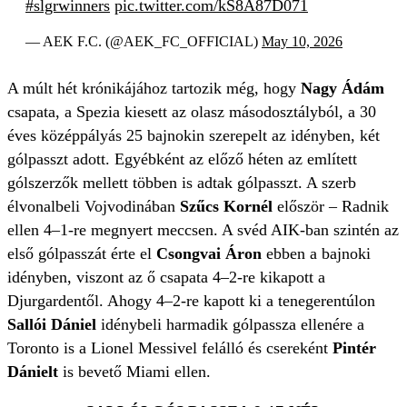
#slgrwinners
pic.twitter.com/kS8A87D071
— AEK F.C. (@AEK_FC_OFFICIAL)
May 10, 2026
A múlt hét krónikájához tartozik még, hogy
Nagy Ádám
csapata, a Spezia kiesett az olasz másodosztályból, a 30
éves középpályás 25 bajnokin szerepelt az idényben, két
gólpasszt adott. Egyébként az előző héten az említett
gólszerzők mellett többen is adtak gólpasszt. A szerb
élvonalbeli Vojvodinában
Szűcs Kornél
először – Radnik
ellen 4–1-re megnyert meccsen. A svéd AIK-ban szintén az
első gólpasszát érte el
Csongvai Áron
ebben a bajnoki
idényben, viszont az ő csapata 4–2-re kikapott a
Djurgardentől. Ahogy 4–2-re kapott ki a tenegerentúlon
Sallói Dániel
idénybeli harmadik gólpassza ellenére a
Toronto is a Lionel Messivel felálló és csereként
Pintér
Dánielt
is bevető Miami ellen.