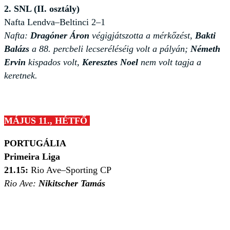
2. SNL (II. osztály)
Nafta Lendva–Beltinci 2–1
Nafta:
Dragóner Áron
végigjátszotta a mérkőzést,
Bakti
Balázs
a 88. percbeli lecseréléséig volt a pályán;
Németh
Ervin
kispados volt,
Keresztes Noel
nem volt tagja a
keretnek.
MÁJUS 11., HÉTFŐ
PORTUGÁLIA
Primeira Liga
21
.15:
Rio Ave–Sporting CP
Rio Ave:
Nikitscher Tamás