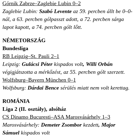
Górnik Zabrze–Zaglebie Lubin 0–2
Zaglebie Lubin:
Szabó Levente
az 59. percben állt be 0–0-
nál, a 63. percben gólpasszt adott, a 72. percben sárga
lapot kapott, a 74. percben gólt lőtt.
NÉMETORSZÁG
Bundesliga
RB Leipzig–St. Pauli 2–1
Leipzig:
Gulácsi Péter
kispados volt
,
Willi Orbán
végigjátszotta a mérkőzést, az 55. percben gólt szerzett.
Wolfsburg–Bayern München 0–1
Wolfsburg:
Dárdai Bence
sérülés miatt nem volt kerettag.
ROMÁNIA
Liga 2
(II. osztály),
a
lsóház
CS Dinamo Bucuresti–ASA Marosvásárhely 1–3
Marosvásárhely:
Demeter Zsombor
kezdett
,
Major
Sámuel
kispados volt