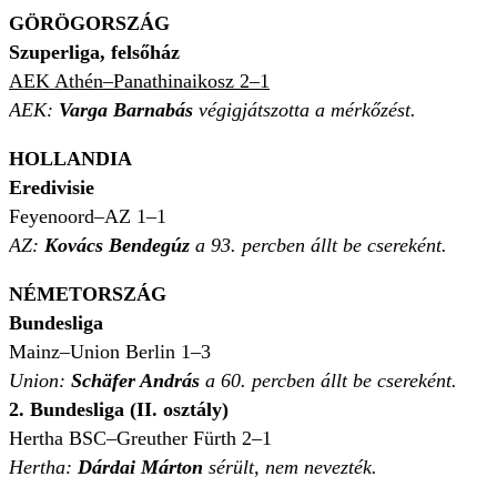
GÖRÖGORSZÁG
Szuperliga, felsőház
AEK Athén–Panathinaikosz 2–1
AEK:
Varga Barnabás
végigjátszotta a mérkőzést.
HOLLANDIA
Eredivisie
Feyenoord–AZ 1–1
AZ:
Kovács Bendegúz
a 93. percben állt be csereként.
NÉMETORSZÁG
Bundesliga
Mainz–Union Berlin 1–3
Union
:
Schäfer András
a 60. percben állt be csereként.
2. Bundesliga (II. osztály)
Hertha BSC–Greuther Fürth 2–1
Hertha:
Dárdai Márton
sérült, nem nevezték.