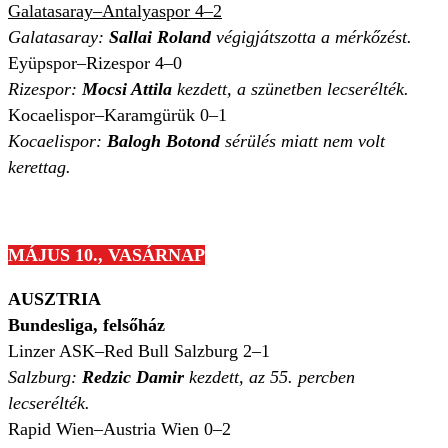
Galatasaray–Antalyaspor 4–2
Galatasaray:
Sallai Roland
végigjátszotta a mérkőzést.
Eyüpspor–Rizespor 4–0
Rizespor:
Mocsi Attila
kezdett, a szünetben lecserélték.
Kocaelispor–Karamgürük 0–1
Kocaelispor:
Balogh Botond
sérülés miatt nem volt
kerettag.
MÁJUS 10., VASÁRNAP
AUSZTRIA
Bundesliga, felsőház
Linzer ASK–Red Bull Salzburg 2–1
Salzburg:
Redzic Damir
kezdett, az 55. percben
lecserélték.
Rapid Wien–Austria Wien 0–2