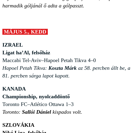
harmadik góljánál ő adta a gólpasszt.
MÁJUS 5., KEDD
IZRAEL
Ligat ha’Al, felsőház
Maccabi Tel-Aviv–Hapoel Petah Tikva 4–0
Hapoel Petah Tikva:
Koszta Márk
az 58. percben állt be, a
81. percben sárga lapot kapott.
KANADA
Championship, nyolcaddöntő
Toronto FC–Atlético Ottawa 1–3
Toronto:
Sallói Dániel
kispados volt.
SZLOVÁKIA
Niké Liga, felsőház