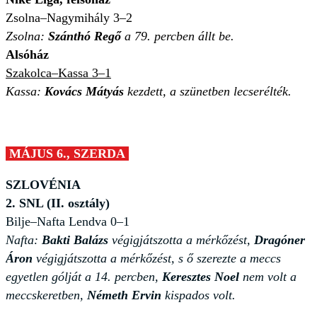
Zsolna–Nagymihály 3–2
Zsolna:
Szánthó Regő
a 79. percben állt be.
Alsóház
Szakolca–Kassa 3–1
Kassa:
Kovács Mátyás
kezdett, a szünetben lecserélték.
MÁJUS 6., SZERDA
SZLOVÉNIA
2. SNL (II. osztály)
Bilje–Nafta Lendva 0–1
Nafta:
Bakti Balázs
végigjátszotta a mérkőzést,
Dragóner
Áron
végigjátszotta a mérkőzést, s ő szerezte a meccs
egyetlen gólját a 14. percben,
Keresztes Noel
nem volt a
meccskeretben,
Németh Ervin
kispados volt.