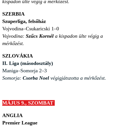
kispadon ülte végig a mérkőzést.
SZERBIA
Szuperliga, felsőház
Vojvodina–Csukaricski 1–0
Vojvodina:
Szűcs Kornél
a kispadon ülte végig a
mérkőzést.
SZLOVÁKIA
II. Liga (másodosztály)
Maniga–Somorja 2–3
Somorja:
Csorba Noel
végigjátszotta a mérkőzést.
MÁJUS 9., SZOMBAT
ANGLIA
Premier League