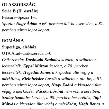
OLASZORSZÁG
Serie B (II. osztály)
Pescara–Spezia 1–1
Spezia:
Nagy Ádám
a 66. percben állt be csereként, a 81.
percben sárga lapot kapott.
ROMÁNIA
Superliga, alsóház
UTA Arad–Csíkszereda 1–0
Csíkszereda:
Dusinszki Szabolcs
kezdett, a szünetben
lecserélték
, Eppel Márton
kezdett, a 70. percben
lecserélték
, Hegedűs János
a kispadon ülte végig a
mérkőzést
, Kleinheisler László
a szünetben állt be, a 81.
percben sárga lapot kapott
, Nagy Zoárd
a kispadon ülte
végig a mérkőzést
, Pászka Lóránd
nem volt a keretben
,
Szalay Szabolcs
kezdett, a 90. percben lecserélték,
Tajti
Mátyás
a kispadon ülte végig a mérkőzést
, Végh Bence
a