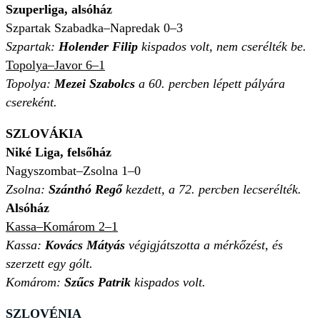
Szuperliga, alsóház
Szpartak Szabadka–Napredak 0–3
Szpartak:
Holender Filip
kispados volt, nem cserélték be.
Topolya–Javor 6–1
Topolya:
Mezei Szabolcs
a 60. percben lépett pályára
csereként.
SZLOVÁKIA
Niké Liga, felsőház
Nagyszombat–Zsolna 1–0
Zsolna:
Szánthó Regő
kezdett, a 72. percben lecserélték.
Alsóház
Kassa–Komárom 2–1
Kassa:
Kovács Mátyás
végigjátszotta a mérkőzést, és
szerzett egy gólt.
Komárom:
Szűcs Patrik
kispados volt.
SZLOVÉNIA