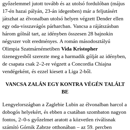
győzelemmel jutott tovább és az utolsó fordulóban (május
17-én hazai pályán, 23-án idegenben) már a feljutásért
játszhat az élvonalban utolsó helyen végzett Dender ellen
egy oda-visszavágós párharcban. Vancsa a rájátszásban
három gólnál tart, az idényben összesen 28 bajnokin
négyszer volt eredményes. A román másodosztályú
Olimpia Szatmárnémetiben
Vida Kristopher
tizenegyesből szerezte meg a harmadik gólját az idényben,
de csapata csak 2–2-re végzett a Concordia Chiajna
vendégeként, és ezzel kiesett a Liga 2-ből.
VANCSA ZALÁN EGY KONTRA VÉGÉN TALÁLT
BE
Lengyelországban a
Zaglebie Lubin az élvonalban harcol a
dobogós helyekért, és ebben a csatában szombaton nagyon
fontos, 2–0-s győzelmet aratott a közvetlen riválisnak
számító Górnik Zabrze otthonában – az 59. percben