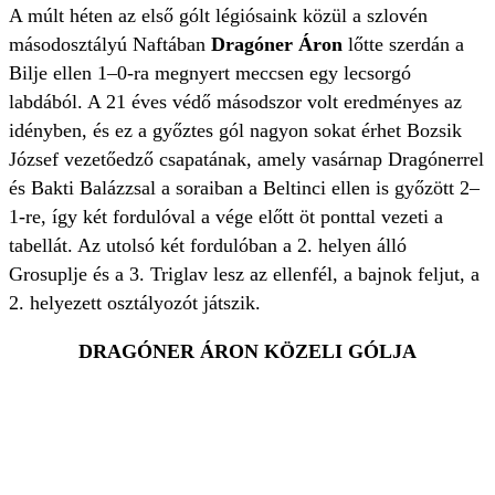
A múlt héten az első gólt légiósaink közül a szlovén
másodosztályú Naftában
Dragóner Áron
lőtte szerdán a
Bilje ellen 1–0-ra megnyert meccsen egy lecsorgó
labdából. A 21 éves védő másodszor volt eredményes az
idényben, és ez a győztes gól nagyon sokat érhet Bozsik
József vezetőedző csapatának, amely vasárnap Dragónerrel
és Bakti Balázzsal a soraiban a Beltinci ellen is győzött 2–
1-re, így két fordulóval a vége előtt öt ponttal vezeti a
tabellát. Az utolsó két fordulóban a 2. helyen álló
Grosuplje és a 3. Triglav lesz az ellenfél, a bajnok feljut, a
2. helyezett osztályozót játszik.
DRAGÓNER ÁRON KÖZELI GÓLJA