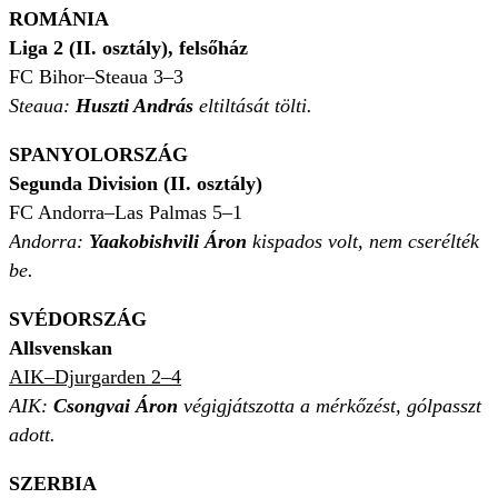
ROMÁNIA
Liga 2
(II. osztály), felsőház
FC Bihor–Steaua 3–3
Steaua:
Huszti András
eltiltását tölti.
SPANYOLORSZÁG
Segunda Division (II. osztály)
FC Andorra–Las Palmas 5–1
Andorra:
Yaakobishvili Áron
kispados volt, nem cserélték
be.
SVÉDORSZÁG
Allsvenskan
AIK–Djurgarden 2–4
AIK:
Csongvai Áron
végigjátszotta a mérkőzést, gólpasszt
adott.
SZERBIA