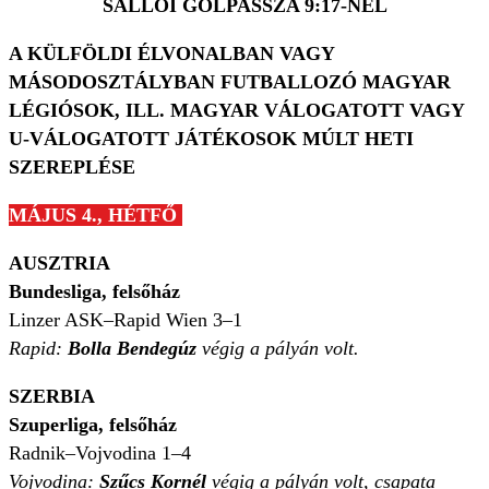
SALLÓI GÓLPASSZA 9:17-NÉL
A KÜLFÖLDI ÉLVONALBAN VAGY
MÁSODOSZTÁLYBAN FUTBALLOZÓ MAGYAR
LÉGIÓSOK, ILL. MAGYAR VÁLOGATOTT VAGY
U-VÁLOGATOTT JÁTÉKOSOK MÚLT HETI
SZEREPLÉSE
MÁJUS 4., HÉTFŐ
AUSZTRIA
Bundesliga, felsőház
Linzer ASK–Rapid Wien 3–1
Rapid:
Bolla Bendegúz
végig a pályán volt.
SZERBIA
Szuperliga, felsőház
Radnik–Vojvodina 1–4
Vojvodina:
Szűcs Kornél
végig a pályán volt, csapata