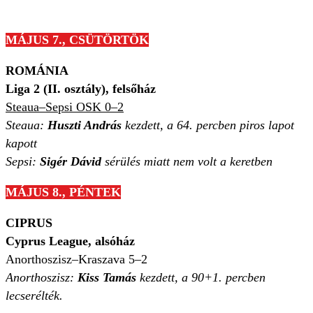
MÁJUS 7., CSÜTÖRTÖK
ROMÁNIA
Liga 2
(II. osztály), felsőház
Steaua–Sepsi OSK 0–2
Steaua:
Huszti András
kezdett, a 64. percben piros lapot
kapott
Sepsi:
Sigér Dávid
sérülés miatt nem volt a keretben
MÁJUS 8., PÉNTEK
CIPRUS
Cyprus League, alsóház
Anorthoszisz–Kraszava 5–2
Anorthoszisz:
Kiss Tamás
kezdett, a 90+1. percben
lecserélték.