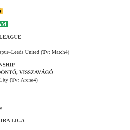
Ő
AM
 LEAGUE
spur–Leeds United
(Tv:
Match4)
NSHIP
DÖNTŐ, VISSZAVÁGÓ
 City
(Tv:
Arena4)
a
IRA LIGA