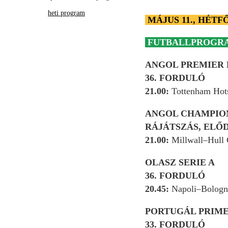
heti program
MÁJUS 11., HÉTF
FUTBALLPROGR
ANGOL PREMIER
36. FORDULÓ
21.00:
Tottenham Hot
ANGOL CHAMPIO
RÁJÁTSZÁS, ELŐ
21.00:
Millwall–Hull
OLASZ SERIE A
36. FORDULÓ
20.45:
Napoli–Bologn
PORTUGÁL PRIME
33. FORDULÓ