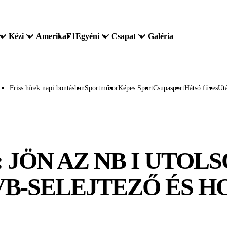
Kézi
Amerika
F1
Egyéni
Csapat
Galéria
Friss hírek napi bontásban
Sportműsor
Képes Sport
Csupasport
Hátsó füves
Utá
 JÖN AZ NB I UTOL
-VB-SELEJTEZŐ ÉS H