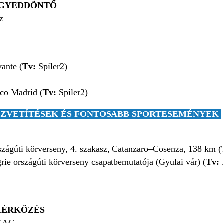
EGYEDDÖNTŐ
z
A
ante (
Tv:
Spíler2)
co Madrid (
Tv:
Spíler2)
ZVETÍTÉSEK ÉS FONTOSABB SPORTESEMÉNYEK
rszágúti körverseny, 4. szakasz, Catanzaro–Cosenza, 138 km (
ie országúti körverseny csapatbemutatója (Gyulai vár) (
Tv:
 MÉRKŐZÉS
EAC