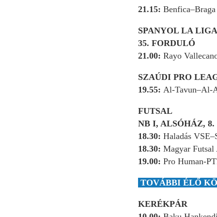
21.15:
Benfica–Braga
SPANYOL LA LIG
35. FORDULÓ
21.00:
Rayo Vallecan
SZAÚDI PRO LEA
19.55:
Al-Tavun–Al-
FUTSAL
NB I, ALSÓHÁZ, 8
18.30:
Haladás VSE–S
18.30:
Magyar Futsal 
19.00:
Pro Human-PT
TOVÁBBI ÉLŐ KÖ
KERÉKPÁR
10.00:
Baku Hankendi,