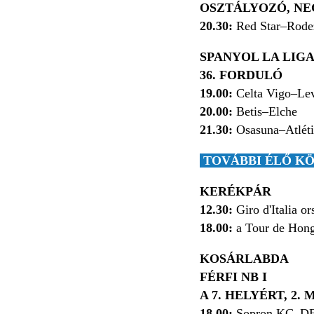
OSZTÁLYOZÓ, N
20.30:
Red Star–Rode
SPANYOL LA LIG
36. FORDULÓ
19.00:
Celta Vigo–Lev
20.00:
Betis–Elche
21.30:
Osasuna–Atléti
TOVÁBBI ÉLŐ KÖ
KERÉKPÁR
12.30:
Giro d'Italia o
18.00:
a Tour de Hongr
KOSÁRLABDA
FÉRFI NB I
A 7. HELYÉRT, 2.
18.00:
Sopron KC–D