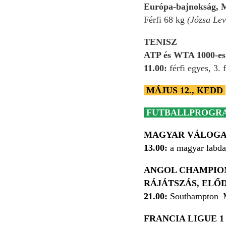
Európa-bajnokság, 
Férfi 68 kg
(Józsa Lev
TENISZ
ATP és WTA 1000-es
11.00:
férfi egyes, 3.
MÁJUS 12., KEDD
FUTBALLPROGR
MAGYAR VÁLOG
13.00:
a magyar labdarú
ANGOL CHAMPIO
RÁJÁTSZÁS, ELŐ
21.00:
Southampton–M
FRANCIA LIGUE 1