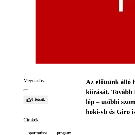
Megosztás
Az előttünk álló
kiírását. Tovább
0
Tetszik
lép – utóbbi szom
hoki-vb és Giro i
Címkék
sportműsor
program