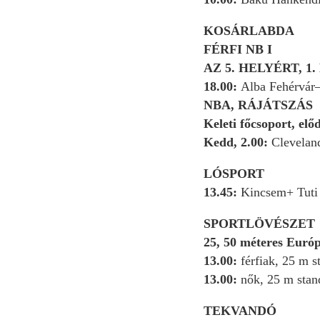
KOSÁRLABDA
FÉRFI NB I
AZ 5. HELYÉRT, 
18.00:
Alba Fehérvár
NBA, RÁJÁTSZÁS
Keleti főcsoport, elő
Kedd, 2.00:
Cleveland
LÓSPORT
13.45:
Kincsem+ Tuti
SPORTLÖVÉSZET
25, 50 méteres Euró
13.00:
férfiak, 25 m s
13.00:
nők, 25 m stan
TEKVANDÓ