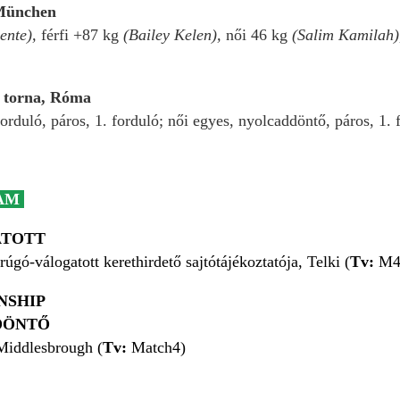
München
ente),
férfi +87 kg
(Bailey Kelen),
női 46 kg
(Salim Kamilah
 torna, Róma
 forduló, páros, 1. forduló; női egyes, nyolcaddöntő, páros, 1. 
AM
ATOTT
gó-válogatott kerethirdető sajtótájékoztatója, Telki (
Tv:
M4 
NSHIP
DÖNTŐ
iddlesbrough (
Tv:
Match4)