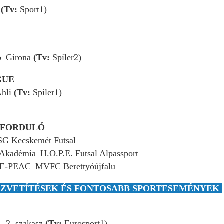
(Tv:
Sport1)
A
o–Girona
(Tv:
Spíler2)
GUE
Ahli
(Tv:
Spíler1)
. FORDULÓ
G Kecskemét Futsal
Akadémia–H.O.P.E. Futsal Alpassport
E-PEAC–MVFC Berettyóújfalu
ZVETÍTÉSEK ÉS FONTOSABB SPORTESEMÉNYEK
 2. szakasz
(Tv:
Eurosport1)