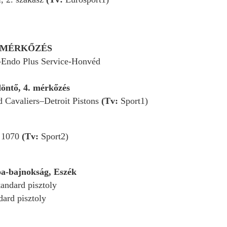
1. MÉRKŐZÉS
–Endo Plus Service-Honvéd
döntő, 4. mérkőzés
 Cavaliers–Detroit Pistons
(Tv:
Sport1)
 1070
(Tv:
Sport2)
pa-bajnokság, Eszék
tandard pisztoly
dard pisztoly