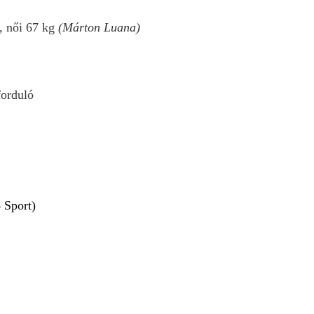
),
női 67 kg
(Márton Luana)
forduló
Sport)