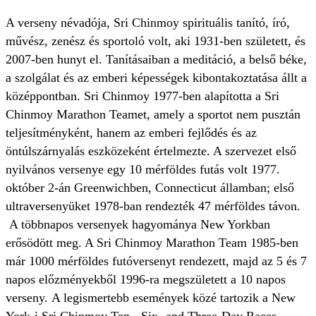
A verseny névadója, Sri Chinmoy spirituális tanító, író,
művész, zenész és sportoló volt, aki 1931-ben született, és
2007-ben hunyt el. Tanításaiban a meditáció, a belső béke,
a szolgálat és az emberi képességek kibontakoztatása állt a
középpontban. Sri Chinmoy 1977-ben alapította a Sri
Chinmoy Marathon Teamet, amely a sportot nem pusztán
teljesítményként, hanem az emberi fejlődés és az
öntúlszárnyalás eszközeként értelmezte. A szervezet első
nyilvános versenye egy 10 mérföldes futás volt 1977.
október 2-án Greenwichben, Connecticut államban; első
ultraversenyüket 1978-ban rendezték 47 mérföldes távon.
A többnapos versenyek hagyománya New Yorkban
erősödött meg. A Sri Chinmoy Marathon Team 1985-ben
már 1000 mérföldes futóversenyt rendezett, majd az 5 és 7
napos előzményekből 1996-ra megszületett a 10 napos
verseny. A legismertebb események közé tartozik a New