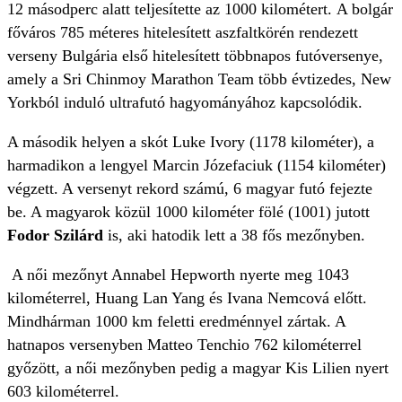
12 másodperc alatt teljesítette az 1000 kilométert. A bolgár
főváros 785 méteres hitelesített aszfaltkörén rendezett
verseny Bulgária első hitelesített többnapos futóversenye,
amely a Sri Chinmoy Marathon Team több évtizedes, New
Yorkból induló ultrafutó hagyományához kapcsolódik.
A második helyen a skót Luke Ivory (1178 kilométer), a
harmadikon a lengyel Marcin Józefaciuk (1154 kilométer)
végzett. A versenyt rekord számú, 6 magyar futó fejezte
be. A magyarok közül 1000 kilométer fölé (1001) jutott
Fodor Szilárd
is, aki hatodik lett a 38 fős mezőnyben.
A női mezőnyt Annabel Hepworth nyerte meg 1043
kilométerrel, Huang Lan Yang és Ivana Nemcová előtt.
Mindhárman 1000 km feletti eredménnyel zártak. A
hatnapos versenyben Matteo Tenchio 762 kilométerrel
győzött, a női mezőnyben pedig a magyar Kis Lilien nyert
603 kilométerrel.