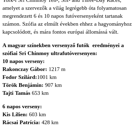
York-i Sri Chinmoy Ten-, Six- and Three-Day Races,
amelyet a szervezők a világ legrégebb óta folyamatosan
megrendezett 6 és 10 napos futóversenyeként tartanak
számon. Szófia az elmúlt években ehhez a hagyományhoz
kapcsolódott, és mára fontos európai állomássá vált.
A magyar színekben versenyző futók eredményei a
szófiai Sri Chinmoy ultrafutóversenyen:
10 napos verseny:
Rakonczay Gábor:
1217 m
Fodor Szilárd:
1001 km
Török Benjámin:
907 km
Tajti Tamás
653 km
6 napos verseny:
Kis Lilien:
603 km
Rácsai Patrícia:
428 km