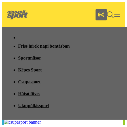
Friss hírek napi bontásban
Sportműsor
Képes Sport
Csupasport
Hátsó füves
Utánpótlássport