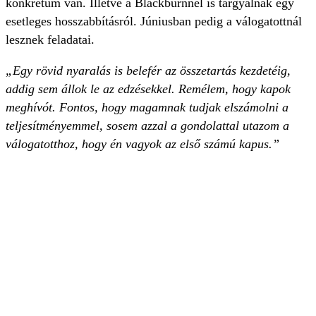
konkrétum van. Illetve a Blackburnnel is tárgyalnak egy
esetleges hosszabbításról. Júniusban pedig a válogatottnál
lesznek feladatai.
„Egy rövid nyaralás is belefér az összetartás kezdetéig,
addig sem állok le az edzésekkel. Remélem, hogy kapok
meghívót. Fontos, hogy magamnak tudjak elszámolni a
teljesítményemmel, sosem azzal a gondolattal utazom a
válogatotthoz, hogy én vagyok az első számú kapus.”