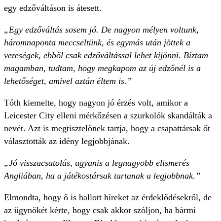
egy edzőváltáson is átesett.
„Egy edzőváltás sosem jó. De nagyon mélyen voltunk,
háromnaponta meccseltünk, és egymás után jöttek a
vereségek, ebből csak edzőváltással lehet kijönni. Bíztam
magamban, tudtam, hogy megkapom az új edzőnél is a
lehetőséget, amivel aztán éltem is.”
Tóth kiemelte, hogy nagyon jó érzés volt, amikor a
Leicester City elleni mérkőzésen a szurkolók skandálták a
nevét. Azt is megtisztelőnek tartja, hogy a csapattársak őt
választották az idény legjobbjának.
„Jó visszacsatolás, ugyanis a legnagyobb elismerés
Angliában, ha a játékostársak tartanak a legjobbnak.”
Elmondta, hogy ő is hallott híreket az érdeklődésekről, de
az ügynökét kérte, hogy csak akkor szóljon, ha bármi