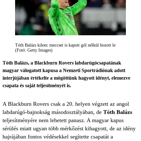
Tóth Balázs kilenc meccset is kapott gól nélkül hozott le
(Fotó: Getty Images)
Tóth Balázs, a Blackburn Rovers labdarúgócsapatának
magyar válogatott kapusa a Nemzeti Sportrádiónak adott
interjújában értékelte a mögöttünk hagyott idényt, elemezve
csapata és saját teljesítményét is.
A Blackburn Rovers csak a 20. helyen végzett az angol
labdarúgó-bajnokság másodosztályában, de
Tóth Balázs
teljesítményére nem lehetett panasz. A magyar kapus
sérülés miatt ugyan több mérkőzést kihagyott, de az idény
hajrájában fontos védésekkel segítette csapatát a