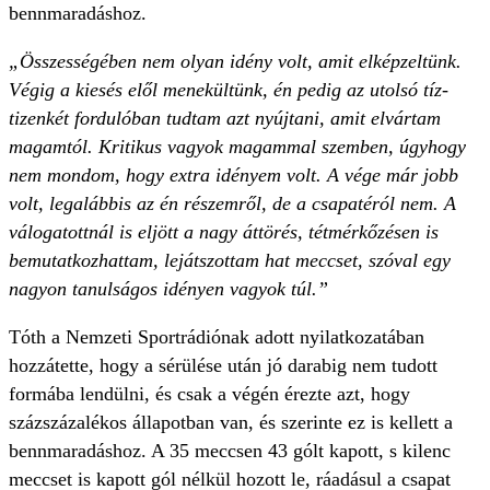
bennmaradáshoz.
„Összességében nem olyan idény volt, amit elképzeltünk.
Végig a kiesés elől menekültünk, én pedig az utolsó tíz-
tizenkét fordulóban tudtam azt nyújtani, amit elvártam
magamtól. Kritikus vagyok magammal szemben, úgyhogy
nem mondom, hogy extra idényem volt. A vége már jobb
volt, legalábbis az én részemről, de a csapatéról nem. A
válogatottnál is eljött a nagy áttörés, tétmérkőzésen is
bemutatkozhattam, lejátszottam hat meccset, szóval egy
nagyon tanulságos idényen vagyok túl.”
Tóth a Nemzeti Sportrádiónak adott nyilatkozatában
hozzátette, hogy a sérülése után jó darabig nem tudott
formába lendülni, és csak a végén érezte azt, hogy
százszázalékos állapotban van, és szerinte ez is kellett a
bennmaradáshoz. A 35 meccsen 43 gólt kapott, s kilenc
meccset is kapott gól nélkül hozott le, ráadásul a csapat