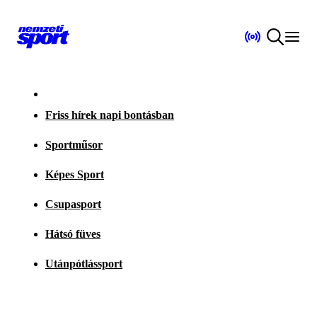
Friss hírek napi bontásban
Sportműsor
Képes Sport
Csupasport
Hátsó füves
Utánpótlássport