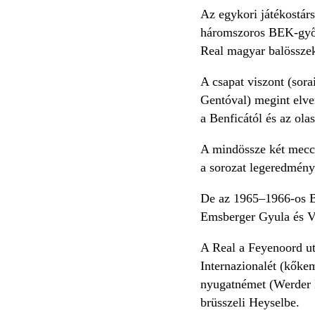
Az egykori játékostár
háromszoros BEK-győzt
Real magyar balösszek
A csapat viszont (sor
Gentóval) megint elver
a Benficától és az ola
A mindössze két meccse
a sorozat legeredmény
De az 1965–1966-os BE
Emsberger Gyula és V
A Real a Feyenoord ut
Internazionalét (kőkem
nyugatnémet (Werder B
brüsszeli Heyselbe.