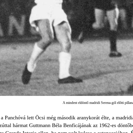
A mindent eldöntő madridi Serena-gól előtti pilla
a Panchóvá lett Öcsi még második aranykorát élte, a madridia
úttal hármat Guttmann Béla Benficájának az 1962-es döntőben,
a Grande Interje ellen, ha nem volt kulcsa a catenaccióhoz. É