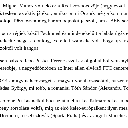
s, Miguel Munoz volt ekkor a Real vezetőedzője (négy évvel 
esként az aktív játékot, amikor a mi Öcsink még a kommunistá
ötője 1965 őszén még három bajnokit játszott, ám a BEK-sor
aiban a régiek közül Pachínnal és mindenekelőtt a labdarúgás
ekedte magát a döntőig, és feltett szándéka volt, hogy újra n
szoktól volt hangos.
n pályára lépő Puskás Ferenc ezzel az öt góllal holtversenyben 
esebbje, a negyeddöntőben az Inter ellen elvérző FTC center
K amúgy is hemzsegett a magyar vonatkozásoktól, hiszen nég
adas György, mi több, a romániai Tóth Sándor (Alexandru To
án már Puskás nélkül búcsúztatta el a skót Kilmarnockot, a b
ény sorsolása volt!), míg az első kelet-európaiként ilyen mess
remen), a csehszlovák (Sparta Praha) és az angol (Manchester 