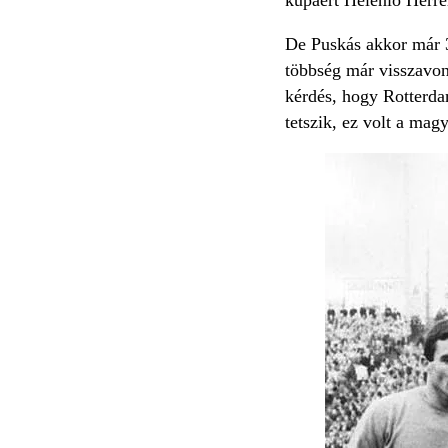
De Puskás akkor már 3
többség már visszavon
kérdés, hogy Rotterda
tetszik, ez volt a mag