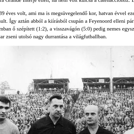
9 éves volt, ami ma is megsüvegelendő kor, hatvan évvel ezel
ult. Így aztán abból a kiírásból csupán a Feyenoord elleni p
mban ő szépített (1:2), a visszavágón (5:0) pedig nemes egys
yar zseni utolsó nagy durrantása a világfutballban.