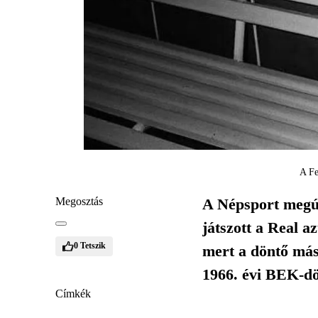
A Fe
Megosztás
A Népsport megús
játszott a Real a
0
Tetszik
mert a döntő más
1966. évi BEK-dö
Címkék