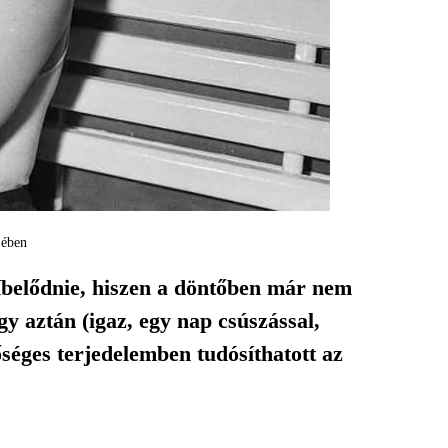
jében
íbelődnie, hiszen a döntőben már nem
gy aztán (igaz, egy nap csúszással,
séges terjedelemben tudósíthatott az