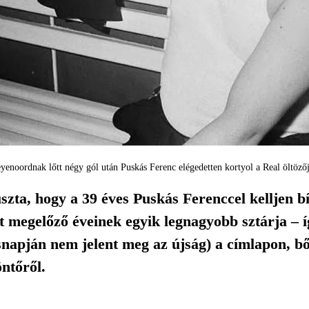
yenoordnak lőtt négy gól után Puskás Ferenc elégedetten kortyol a Real öltöző
zta, hogy a 39 éves Puskás Ferenccel kelljen b
zt megelőző éveinek egyik legnagyobb sztárja – í
napján nem jelent meg az újság) a címlapon, bő
ntőről.