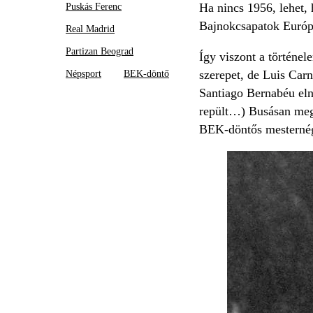
Ha nincs 1956, lehet, 
Puskás Ferenc
Bajnokcsapatok Európ
Real Madrid
Partizan Beograd
Így viszont a történe
szerepet, de Luis Carn
Népsport
BEK-döntő
Santiago Bernabéu elnö
repült…) Busásan megj
BEK-döntős mesternégy