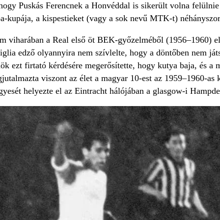
hogy Puskás Ferencnek a Honvéddal is sikerült volna felülnie
a-kupája, a kispestieket (vagy a sok nevű MTK-t) néhányszo
lem viharában a Real első öt BEK-győzelméből (1956–1960) elő
iglia edző olyannyira nem szívlelte, hogy a döntőben nem játsz
k ezt firtató kérdésére megerősítette, hogy kutya baja, és a
utalmazta viszont az élet a magyar 10-est az 1959–1960-as ki
esét helyezte el az Eintracht hálójában a glasgow-i Hampd