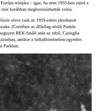
 Európa trónjára – igaz, ha nem 1955-ben rajtol a
r már korábban megkoronázhatták volna.
ször eleve csak az 1959-esben játszhatott
atta. (Cserében az állítólag sérült Puskás
 megnyert BEK-finálé után az edző, Carniglia
írásban, amikor a futballtörténelem egyetlen
en Parkban.