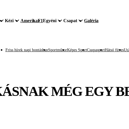
Kézi
Amerika
F1
Egyéni
Csapat
Galéria
Friss hírek napi bontásban
Sportműsor
Képes Sport
Csupasport
Hátsó füves
Utá
KÁSNAK MÉG EGY BE