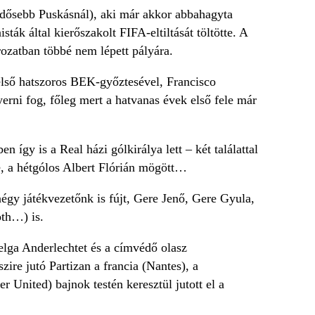
idősebb Puskásnál), aki már akkor abbahagyta
k által kierőszakolt FIFA-eltiltását töltötte. A
ozatban többé nem lépett pályára.
 első hatszoros BEK-győztesével, Francisco
yerni fog, főleg mert a hatvanas évek első fele már
így is a Real házi gólkirálya lett – két találattal
e, a hétgólos Albert Flórián mögött…
y játékvezetőnk is fújt, Gere Jenő, Gere Gyula,
th…) is.
elga Anderlechtet és a címvédő olasz
zire jutó Partizan a francia (Nantes), a
United) bajnok testén keresztül jutott el a