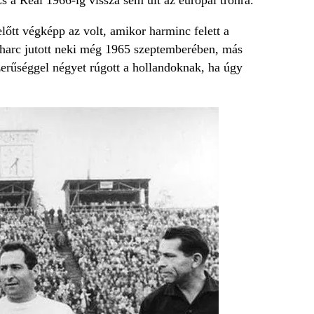
őtt végképp az volt, amikor harminc felett a
árharc jutott neki még 1965 szeptemberében, más
zerűséggel négyet rúgott a hollandoknak, ha úgy