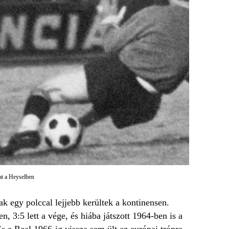
nat a Heyselben
k egy polccal lejjebb kerültek a kontinensen.
 3:5 lett a vége, és hiába játszott 1964-ben is a
s a Real 1966-ig vissza sem ült az európai trónra.