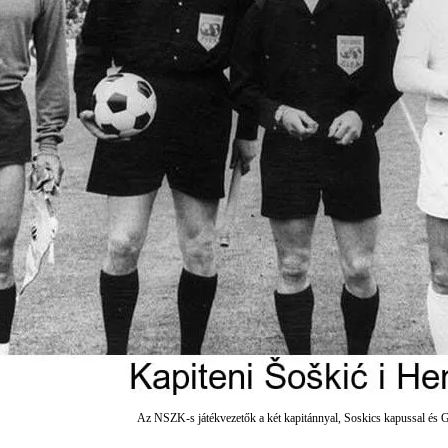
Az NSZK-s játékvezetők a két kapitánnyal, Soskics kapussal és 