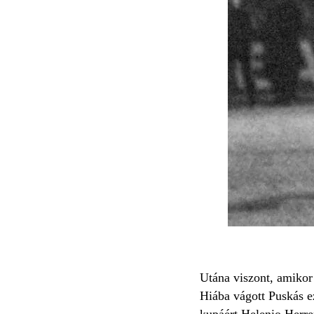
Utána viszont, amikor 
Hiába vágott Puskás ez
kupáért Helenio Herrer