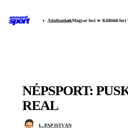
Adatbankok
Magyar foci
Külföldi foci
NÉPSPORT: PUS
REAL
L. PAP ISTVÁN