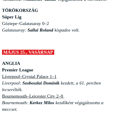
TÖRÖKORSZÁG
Süper Lig
Göztepe–Galatasaray 0–2
Galatasaray:
Sallai Roland
kispados volt.
MÁJUS 25., VASÁRNAP
ANGLIA
Premier League
Liverpool–Crystal Palace 1–1
Liverpool:
Szoboszlai Dominik
kezdett, a 61. percben
lecserélték.
Bournemouth–Leicester City 2–0
Bournemouth:
Kerkez Milos
kezdőként végigjátszotta a
meccset.