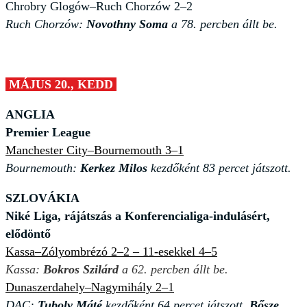
Chrobry Glogów–Ruch Chorzów 2–2
Ruch Chorzów:
Novothny Soma
a 78. percben állt be.
MÁJUS 20., KEDD
ANGLIA
Premier League
Manchester City–Bournemouth 3–1
Bournemouth:
Kerkez Milos
kezdőként 83 percet játszott.
SZLOVÁKIA
Niké Liga, rájátszás a Konferencialiga-indulásért,
elődöntő
Kassa–Zólyombrézó 2–2 – 11-esekkel 4–5
Kassa:
Bokros Szilárd
a 62. percben állt be.
Dunaszerdahely–Nagymihály 2–1
DAC:
Tuboly Máté
kezdőként 64 percet játszott,
Bősze