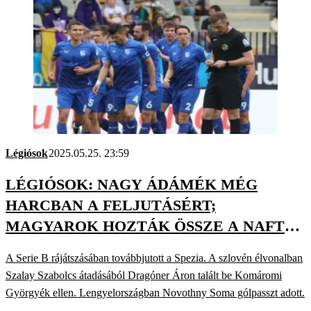
Légiósok
2025.05.25. 23:59
LÉGIÓSOK: NAGY ÁDÁMÉK MÉG
HARCBAN A FELJUTÁSÉRT;
MAGYAROK HOZTÁK ÖSSZE A NAFTA
GYŐZTES GÓLJÁT, DE KIESTEK A
A Serie B rájátszásában továbbjutott a Spezia. A szlovén élvonalban
LENDVAIAK
Szalay Szabolcs átadásából Dragóner Áron talált be Komáromi
Györgyék ellen. Lengyelországban Novothny Soma gólpasszt adott.