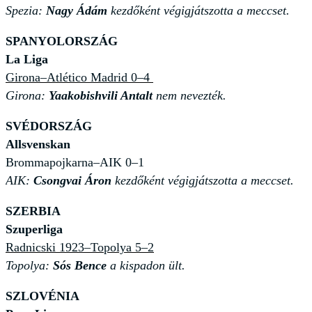
Spezia:
Nagy Ádám
kezdőként végigjátszotta a meccset.
SPANYOLORSZÁG
La Liga
Girona–Atlético Madrid 0–4
Girona:
Yaakobishvili Antalt
nem nevezték.
SVÉDORSZÁG
Allsvenskan
Brommapojkarna–AIK 0–1
AIK:
Csongvai Áron
kezdőként végigjátszotta a meccset.
SZERBIA
Szuperliga
Radnicski 1923–Topolya 5–2
Topolya:
Sós Bence
a kispadon ült.
SZLOVÉNIA