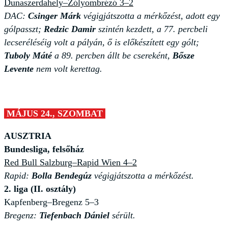
Dunaszerdahely–Zólyombrézó 3–2
DAC:
Csinger Márk
végigjátszotta a mérkőzést, adott egy
gólpasszt;
Redzic Damir
szintén kezdett, a 77. percbeli
lecseréléséig volt a pályán, ő is előkészített egy gólt;
Tuboly Máté
a 89. percben állt be csereként,
Bősze
Levente
nem volt kerettag.
MÁJUS 24., SZOMBAT
AUSZTRIA
Bundesliga, felsőház
Red Bull Salzburg–Rapid Wien 4–2
Rapid:
Bolla Bendegúz
végigjátszotta a mérkőzést.
2. liga (II. osztály)
Kapfenberg–Bregenz 5–3
Bregenz:
Tiefenbach Dániel
sérült.