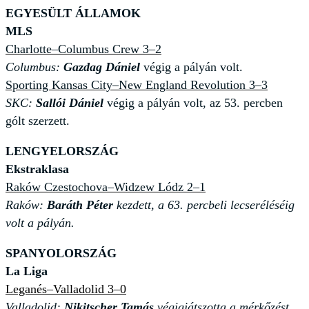
EGYESÜLT ÁLLAMOK
MLS
Charlotte–Columbus Crew 3–2
Columbus:
Gazdag Dániel
végig a pályán volt.
Sporting Kansas City–New England Revolution 3–3
SKC:
Sallói Dániel
végig a pályán volt, az 53. percben
gólt szerzett.
LENGYELORSZÁG
Ekstraklasa
Raków Czestochova–Widzew Lódz 2–1
Raków:
Baráth Péter
kezdett, a 63. percbeli lecseréléséig
volt a pályán.
SPANYOLORSZÁG
La Liga
Leganés–Valladolid 3–0
Valladolid:
Nikitscher Tamás
végigjátszotta a mérkőzést.