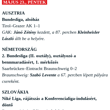
MÁJUS 23., PÉNTEK
AUSZTRIA
Bundesliga, alsóház
Tirol–Grazer AK 1–1
GAK:
Jánó Zétény
kezdett, a 87. percben
Kleinheisler
László
állt be a helyére.
NÉMETORSZÁG
2. Bundesliga (II. osztály), osztályozó a
bennmaradásért, 1. mérkőzés
Saarbrücken–Eintracht Braunschweig 0–2
Braunschweig:
Szabó Levente
a 67. percben lépett pályára
csereként.
SZLOVÁKIA
Niké Liga, rájátszás a Konferencialiga-indulásért,
döntő