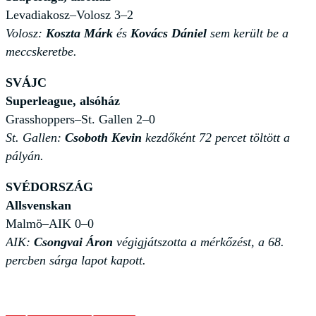
Levadiakosz–Volosz 3–2
Volosz:
Koszta Márk
és
Kovács Dániel
sem került be a
meccskeretbe.
SVÁJC
Superleague, alsóház
Grasshoppers–St. Gallen 2–0
St. Gallen:
Csoboth Kevin
kezdőként 72 percet töltött a
pályán.
SVÉDORSZÁG
Allsvenskan
Malmö–AIK 0–0
AIK:
Csongvai Áron
végigjátszotta a mérkőzést, a 68.
percben sárga lapot kapott.