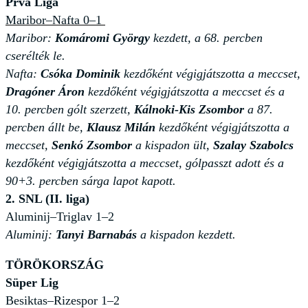
Prva Liga
Maribor–Nafta 0–1
Maribor:
Komáromi György
kezdett, a 68. percben
cserélték le.
Nafta:
Csóka Dominik
kezdőként végigjátszotta a meccset,
Dragóner Áron
kezdőként végigjátszotta a meccset és a
10. percben gólt szerzett,
Kálnoki-Kis Zsombor
a 87.
percben állt be,
Klausz Milán
kezdőként végigjátszotta a
meccset,
Senkó Zsombor
a kispadon ült,
Szalay Szabolcs
kezdőként végigjátszotta a meccset, gólpasszt adott és a
90+3. percben sárga lapot kapott.
2. SNL (II. liga)
Aluminij–Triglav 1–2
Aluminij:
Tanyi Barnabás
a kispadon kezdett.
TÖRÖKORSZÁG
Süper Lig
Besiktas–Rizespor 1–2