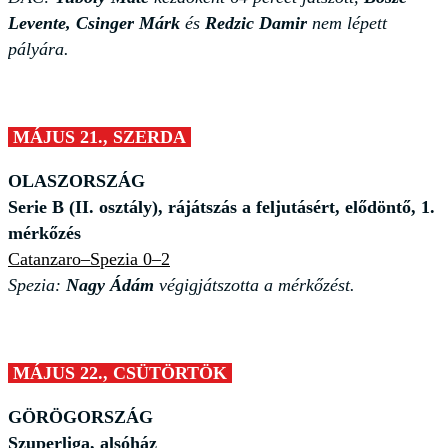
Levente, Csinger Márk
és
Redzic Damir
nem lépett
pályára.
MÁJUS 21., SZERDA
OLASZORSZÁG
Serie B (II. osztály), rájátszás a feljutásért, elődöntő, 1.
mérkőzés
Catanzaro–Spezia 0–2
Spezia:
Nagy Ádám
végigjátszotta a mérkőzést.
MÁJUS 22., CSÜTÖRTÖK
GÖRÖGORSZÁG
Szuperliga, alsóház