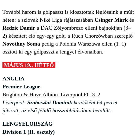
További három is gólpasszt is kiosztottak légiósaink a múlt
héten: a szlovák Niké Liga rájátszásában
Csinger Márk
és
Redzic Damir
a DAC Zólyombrézó elleni bajnokiján (3–
2) készített elő egy-egy gólt, a Ruch Chorzówban szereplő
Novothny Soma
pedig a Polonia Warszawa ellen (1–1)
osztott ki egy gólpasszt a lengyel élvonalban.
MÁJUS 19., HÉTFŐ
ANGLIA
Premier League
Brighton & Hove Albion–Liverpool FC 3–2
Liverpool:
Szoboszlai Dominik
kezdőként 64 percet
játszott, az első félidő hosszabbításában betalált.
LENGYELORSZÁG
Division 1 (II. osztály)