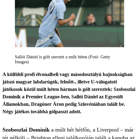
Sallói Dániel is gólt szerzett a múlt héten (Fotó: Getty
Images)
A külföldi profi élvonalbeli vagy másodosztályú bajnokságban
játszó magyar labdarúgók, felnőtt-, illetve U-válogatott
játékosok közül múlt héten hárman is gólt szereztek: Szoboszlai
Dominik a Premier League-ben, Sallói Dániel az Egyesült
Államokban, Dragóner Áron pedig Szlovéniában talált be.
Négy játékos továbbá gólpasszt adott.
Szoboszlai Dominik
a múlt hét hétfőn, a Liverpool – már
tét nélküli – Brighton elleni találkozóján talált a kapuba az