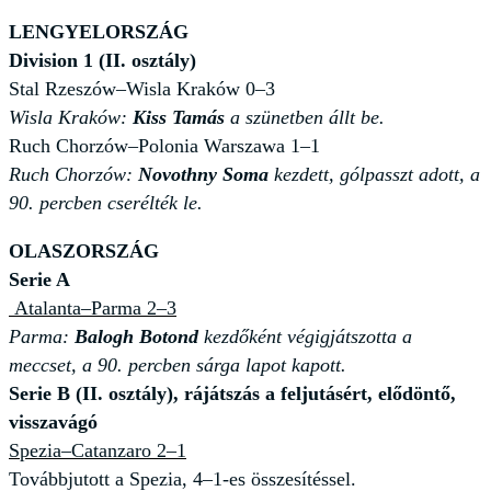
LENGYELORSZÁG
Division 1 (II. osztály)
Stal Rzeszów–Wisla Kraków 0–3
Wisla Kraków:
Kiss Tamás
a szünetben állt be.
Ruch Chorzów–Polonia Warszawa 1–1
Ruch Chorzów:
Novothny Soma
kezdett, gólpasszt adott, a
90. percben cserélték le.
OLASZORSZÁG
Serie A
Atalanta–Parma 2–3
Parma:
Balogh Botond
kezdőként végigjátszotta a
meccset, a 90. percben sárga lapot kapott.
Serie B (II. osztály), rájátszás a feljutásért, elődöntő,
visszavágó
Spezia–Catanzaro 2–1
Továbbjutott a Spezia, 4–1-es összesítéssel.