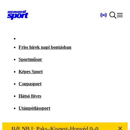
Friss hírek napi bontásban
Sportműsor
Képes Sport
Csupasport
Hátsó füves
Utánpótlássport
NB I: Paks–Kispest-Honvéd 0–0
ÉLŐ!