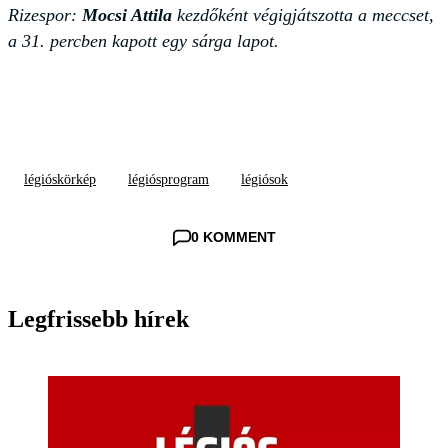
Rizespor:
Mocsi Attila
kezdőként végigjátszotta a meccset,
a 31. percben kapott egy sárga lapot.
légióskörkép
légiósprogram
légiósok
0 KOMMENT
Legfrissebb hírek