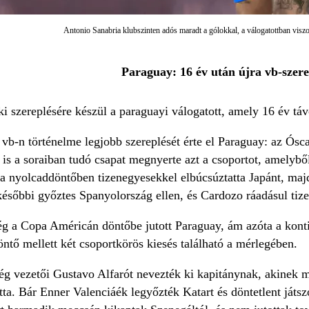
Antonio Sanabria klubszinten adós maradt a gólokkal, a válogatottban viszon
Paraguay: 16 év után újra vb-szere
i szereplésére készül a paraguayi válogatott, amely 16 év távo
 vb-n történelme legjobb szereplését érte el Paraguay: az Ós
is a soraiban tudó csapat megnyerte azt a csoportot, amelyből
, a nyolcaddöntőben tizenegyesekkel elbúcsúztatta Japánt, maj
a későbbi győztes Spanyolország ellen, és Cardozo ráadásul tiz
 a Copa Américán döntőbe jutott Paraguay, ám azóta a kontin
ntő mellett két csoportkörös kiesés található a mérlegében.
g vezetői Gustavo Alfarót nevezték ki kapitánynak, akinek már
ta. Bár Enner Valenciáék legyőzték Katart és döntetlent játszo