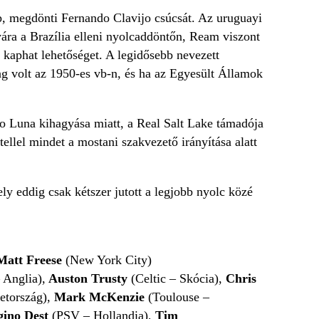
ép, megdönti Fernando Clavijo csúcsát. Az uruguayi
ára a Brazília elleni nyolcaddöntőn, Ream viszont
kaphat lehetőséget. A legidősebb nevezett
ag volt az 1950-es vb-n, és ha az Egyesült Államok
o Luna kihagyása miatt, a Real Salt Lake támadója
ellel mindet a mostani szakvezető irányítása alatt
 eddig csak kétszer jutott a legjobb nyolc közé
Matt Freese
(New York City)
 Anglia),
Auston Trusty
(Celtic – Skócia),
Chris
etország),
Mark McKenzie
(Toulouse –
gino Dest
(PSV – Hollandia),
Tim