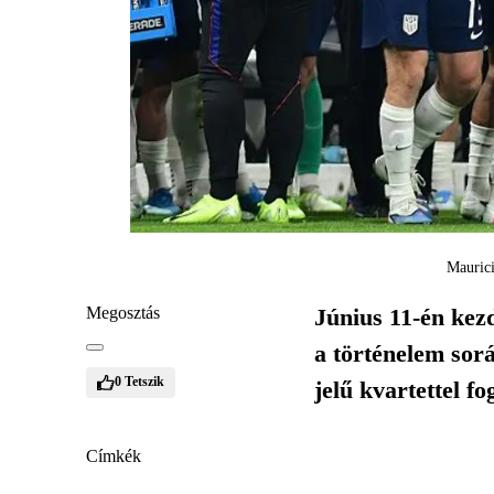
Maurici
Megosztás
Június 11-én kez
a történelem sor
0
Tetszik
jelű kvartettel f
Címkék