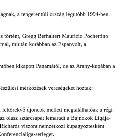
ágnak, a tengerentúli ország legutóbb 1994-ben
s történt, Gregg Berhaltert Mauricio Pochettino
tnál, miután korábban az Espanyolt, a
öntőben kikapott Panamától, de az Arany-kupában a
készülési mérkőzések vereségeket hoztak:
a feltörekvő újoncok mellett megtalálhatóak a régi
n az olasz sztárcsapat lemaradt a Bajnokok Ligája-
 Richards viszont nemzetközi kupagyőztesként
Konferencialiga-serleget.