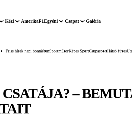
Kézi
Amerika
F1
Egyéni
Csapat
Galéria
Friss hírek napi bontásban
Sportműsor
Képes Sport
Csupasport
Hátsó füves
Utá
CSATÁJA? – BEMUTA
TAIT