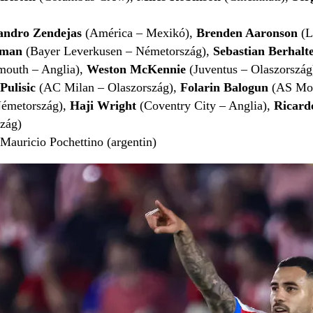
jandro Zendejas
(América – Mexikó),
Brenden Aaronson
(L
llman
(Bayer Leverkusen – Németország),
Sebastian Berhalt
outh – Anglia),
Weston McKennie
(Juventus – Olaszország
Pulisic
(AC Milan – Olaszország),
Folarin Balogun
(AS Mon
émetország),
Haji Wright
(Coventry City – Anglia),
Ricard
szág)
Mauricio Pochettino (argentin)