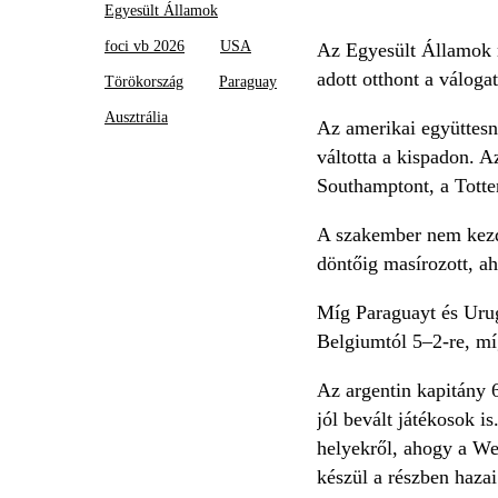
Egyesült Államok
foci vb 2026
USA
Az Egyesült Államok m
adott otthont a váloga
Törökország
Paraguay
Ausztrália
Az amerikai együttesné
váltotta a kispadon. 
Southamptont, a Totten
A szakember nem kezde
döntőig masírozott, a
Míg Paraguayt és Urug
Belgiumtól 5–2-re, míg
Az argentin kapitány 6
jól bevált játékosok i
helyekről, ahogy a We
készül a részben hazai