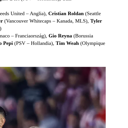
eeds United – Anglia),
Cristian Roldan
(Seattle
er
(Vancouver Whitecaps
– Kanada, MLS
),
Tyler
)
aco – Franciaország),
Gio Reyna
(Borussia
o Pepi
(PSV – Hollandia),
Tim Weah
(Olympique