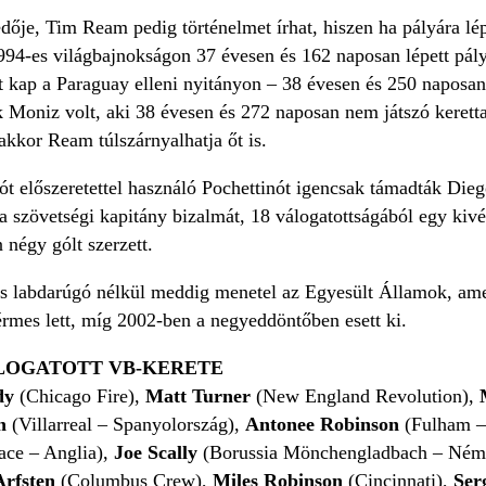
édője, Tim Ream pedig történelmet írhat, hiszen ha pályára l
1994-es világbajnokságon 37 évesen és 162 naposan lépett pály
 kap a Paraguay elleni nyitányon – 38 évesen és 250 naposan 
k Moniz volt, aki 38 évesen és 272 naposan nem játszó kerett
 akkor Ream túlszárnyalhatja őt is.
t előszeretettel használó Pochettinót igencsak támadták Dieg
a szövetségi kapitány bizalmát, 18 válogatottságából egy kivét
 négy gólt szerzett.
s labdarúgó nélkül meddig menetel az Egyesült Államok, amely
rmes lett, míg 2002-ben a negyeddöntőben esett ki.
LOGATOTT VB-KERETE
dy
(Chicago Fire),
Matt Turner
(New England Revolution),
an
(Villarreal – Spanyolország),
Antonee Robinson
(Fulham –
lace – Anglia),
Joe Scally
(Borussia Mönchengladbach – Ném
rfsten
(Columbus Crew),
Miles Robinson
(Cincinnati),
Ser