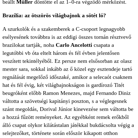
beállt
Müller
döntötte el az 1–0-ra végződő mérkőzést.
Brazília: az ötszörös világbajnok a sötét ló?
A szurkolók és a szakemberek a C-csoport legnagyobb
esélyesének továbbra is az eddigi összes tornán résztvevő
brazilokat tartják, noha
Carlo Ancelotti
csapata a
legutóbbi vb óta eltelt három és fél évben jelentősen
veszített tekintélyéből. Ez persze nem elsősorban az olasz
mester sara, sokkal inkább az ő közel egy esztendeje tartó
regnálását megelőző időszaké, amikor a selecaót csaknem
hat és fél évig, két világbajnokságon is gardírozó Titét
beugróként előbb Ramon Menezes, majd Fernando Diniz
váltotta a szövetségi kapitányi poszton, s a véglegesnek
szánt megoldás, Dorival Júnior kinevezése sem váltotta be
a hozzá fűzött reményeket. Az egyébként remek erőkből
álló csapat olykor kilátástalan játékkal bukdácsolta végig a
selejtezőket, története során először kikapott otthon