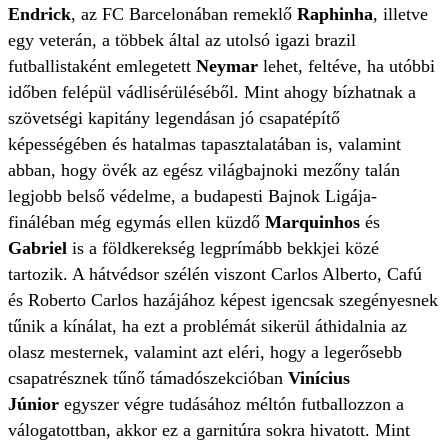
Endrick
,
az FC Barcelonában remeklő
Raphinha
, illetve
egy veterán, a többek által az utolsó igazi brazil
futballistaként emlegetett
Neymar
lehet, feltéve, ha utóbbi
időben felépül vádlisérüléséből. Mint ahogy bízhatnak a
szövetségi kapitány legendásan jó csapatépítő
képességében és hatalmas tapasztalatában is, valamint
abban, hogy övék az egész világbajnoki mezőny talán
legjobb belső védelme, a budapesti Bajnok Ligája-
fináléban még egymás ellen küzdő
Marquinhos
és
Gabriel
is a földkerekség legprímább bekkjei közé
tartozik. A hátvédsor szélén viszont Carlos Alberto, Cafú
és Roberto Carlos hazájához képest igencsak szegényesnek
tűnik a kínálat, ha ezt a problémát sikerül áthidalnia az
olasz mesternek, valamint azt eléri, hogy a legerősebb
csapatrésznek tűnő támadószekcióban
Vinícius
Júnior
egyszer végre tudásához méltón futballozzon a
válogatottban, akkor ez a garnitúra sokra hivatott. Mint