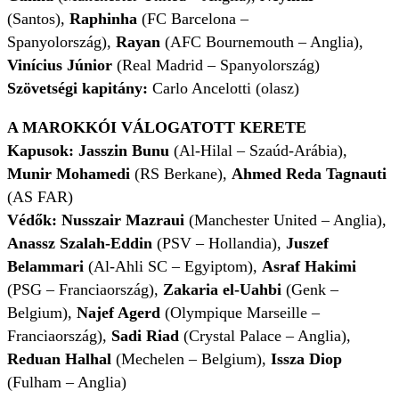
(Santos),
Raphinha
(FC Barcelona –
Spanyolország),
Rayan
(AFC Bournemouth – Anglia),
Vinícius Júnior
(Real Madrid – Spanyolország)
Szövetségi kapitány:
Carlo Ancelotti (olasz)
A MAROKKÓI VÁLOGATOTT KERETE
Kapusok:
Jasszin Bunu
(Al-Hilal – Szaúd-Arábia),
Munir Mohamedi
(RS Berkane),
Ahmed Reda Tagnauti
(AS FAR)
Védők: Nusszair Mazraui
(Manchester United – Anglia),
Anassz Szalah-Eddin
(PSV – Hollandia),
Juszef
Belammari
(Al-Ahli SC – Egyiptom),
Asraf Hakimi
(PSG – Franciaország),
Zakaria el-Uahbi
(Genk –
Belgium),
Najef Agerd
(Olympique Marseille –
Franciaország),
Sadi Riad
(Crystal Palace – Anglia),
Reduan Halhal
(Mechelen – Belgium),
Issza Diop
(Fulham – Anglia)