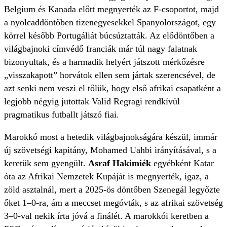
Belgium és Kanada előtt megnyerték az F-csoportot, majd
a nyolcaddöntőben tizenegyesekkel Spanyolországot, egy
körrel később Portugáliát búcsúztatták. Az elődöntőben a
világbajnoki címvédő franciák már túl nagy falatnak
bizonyultak, és a harmadik helyért játszott mérkőzésre
„visszakapott” horvátok ellen sem jártak szerencsével, de
azt senki nem veszi el tőlük, hogy első afrikai csapatként a
legjobb négyig jutottak Valid Regragi rendkívül
pragmatikus futballt játszó fiai.
Marokkó most a hetedik világbajnokságára készül, immár
új szövetségi kapitány, Mohamed Uahbi irányításával, s a
keretük sem gyengült.
Asraf Hakimiék
egyébként Katar
óta az Afrikai Nemzetek Kupáját is megnyerték, igaz, a
zöld asztalnál, mert a 2025-ös döntőben Szenegál legyőzte
őket 1–0-ra, ám a meccset megóvták, s az afrikai szövetség
3–0-val nekik írta jóvá a finálét. A marokkói keretben a