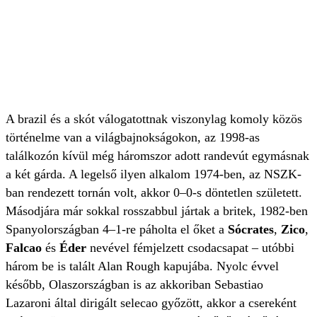
A brazil és a skót válogatottnak viszonylag komoly közös
történelme van a világbajnokságokon, az 1998-as
találkozón kívül még háromszor adott randevút egymásnak
a két gárda. A legelső ilyen alkalom 1974-ben, az NSZK-
ban rendezett tornán volt, akkor 0–0-s döntetlen született.
Másodjára már sokkal rosszabbul jártak a britek, 1982-ben
Spanyolországban 4–1-re páholta el őket a
Sócrates
,
Zico
,
Falcao
és
Éder
nevével fémjelzett csodacsapat – utóbbi
három be is talált Alan Rough kapujába. Nyolc évvel
később, Olaszországban is az akkoriban Sebastiao
Lazaroni által dirigált selecao győzött, akkor a csereként