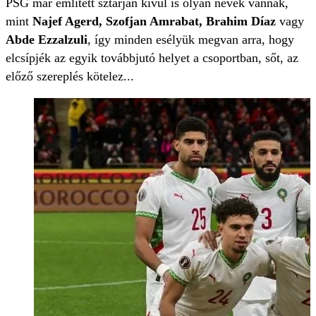
PSG már említett sztárján kívül is olyan nevek vannak,
mint
Najef Agerd, Szofjan Amrabat, Brahim Díaz
vagy
Abde Ezzalzuli
, így minden esélyük megvan arra, hogy
elcsípjék az egyik továbbjutó helyet a csoportban, sőt, az
előző szereplés kötelez...