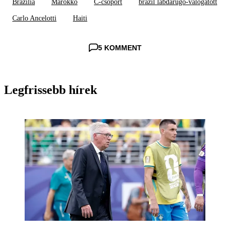
Brazília
Marokkó
C-csoport
brazil labdarúgó-válogatott
Carlo Ancelotti
Haiti
5 KOMMENT
Legfrissebb hírek