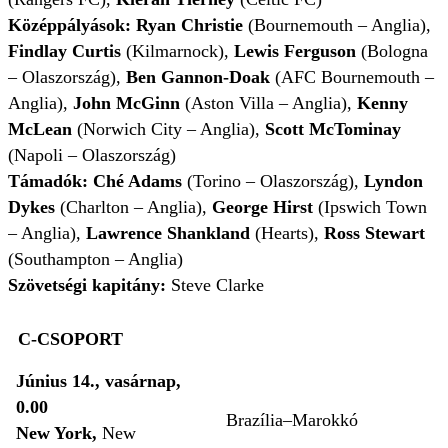
Középpályások: Ryan Christie
(Bournemouth – Anglia),
Findlay Curtis
(Kilmarnock),
Lewis Ferguson
(Bologna
– Olaszország),
Ben Gannon-Doak
(AFC Bournemouth –
Anglia),
John McGinn
(Aston Villa – Anglia),
Kenny
McLean
(Norwich City – Anglia),
Scott McTominay
(Napoli – Olaszország)
Támadók: Ché Adams
(Torino – Olaszország),
Lyndon
Dykes
(Charlton – Anglia),
George Hirst
(Ipswich Town
– Anglia),
Lawrence Shankland
(Hearts),
Ross Stewart
(Southampton – Anglia)
Szövetségi kapitány:
Steve Clarke
C-CSOPORT
Június 14., vasárnap,
0.00
Brazília–Marokkó
New York,
New