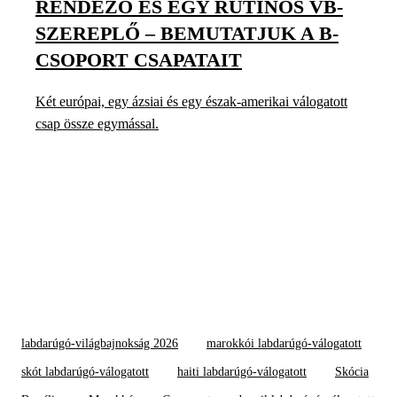
RENDEZŐ ÉS EGY RUTINOS VB-
SZEREPLŐ – BEMUTATJUK A B-
CSOPORT CSAPATAIT
Két európai, egy ázsiai és egy észak-amerikai válogatott
csap össze egymással.
labdarúgó-világbajnokság 2026
marokkói labdarúgó-válogatott
skót labdarúgó-válogatott
haiti labdarúgó-válogatott
Skócia