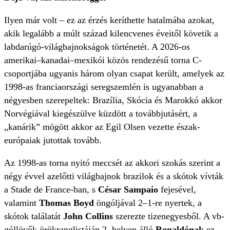
Ilyen már volt – ez az érzés keríthette hatalmába azokat,
akik legalább a múlt század kilencvenes éveitől követik a
labdarúgó-világbajnokságok történetét. A 2026-os
amerikai–kanadai–mexikói közös rendezésű torna C-
csoportjába ugyanis három olyan csapat került, amelyek az
1998-as franciaországi seregszemlén is ugyanabban a
négyesben szerepeltek: Brazília, Skócia és Marokkó akkor
Norvégiával kiegészülve küzdött a továbbjutásért, a
„kanárik” mögött akkor az Egil Olsen vezette észak-
európaiak jutottak tovább.
Az 1998-as torna nyitó meccsét az akkori szokás szerint a
négy évvel azelőtti világbajnok brazilok és a skótok vívták
a Stade de France-ban, s
César Sampaio
fejesével,
valamint
Thomas Boyd
öngóljával 2‒1-re nyertek, a
skótok találatát
John Collins
szerezte tizenegyesből. A vb-
góllövők örökranglistáján 2. helyen álló
Ronaldónak
ez