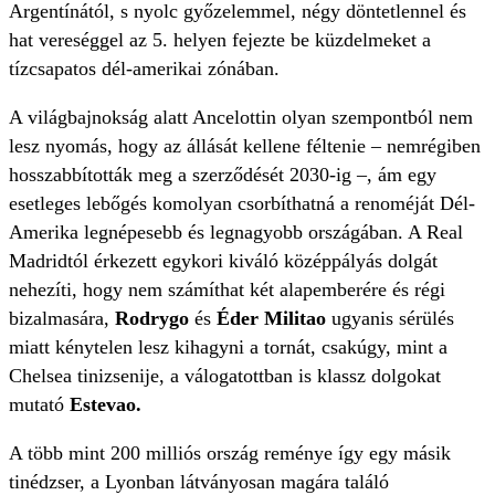
Argentínától, s nyolc győzelemmel, négy döntetlennel és
hat vereséggel az 5. helyen fejezte be küzdelmeket a
tízcsapatos dél-amerikai zónában.
A világbajnokság alatt Ancelottin olyan szempontból nem
lesz nyomás, hogy az állását kellene féltenie – nemrégiben
hosszabbították meg a szerződését 2030-ig –, ám egy
esetleges lebőgés komolyan csorbíthatná a renoméját Dél-
Amerika legnépesebb és legnagyobb országában. A Real
Madridtól érkezett egykori kiváló középpályás dolgát
nehezíti, hogy nem számíthat két alapemberére és régi
bizalmasára,
Rodrygo
és
Éder Militao
ugyanis sérülés
miatt kénytelen lesz kihagyni a tornát, csakúgy, mint a
Chelsea tinizsenije, a válogatottban is klassz dolgokat
mutató
Estevao.
A több mint 200 milliós ország reménye így egy másik
tinédzser, a Lyonban látványosan magára találó