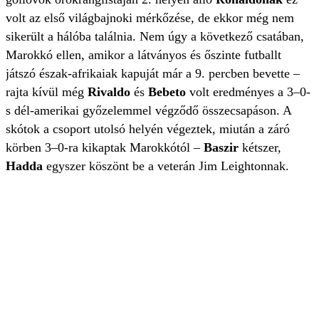
volt az első világbajnoki mérkőzése, de ekkor még nem
sikerült a hálóba találnia. Nem úgy a következő csatában,
Marokkó ellen, amikor a látványos és őszinte futballt
játszó észak-afrikaiak kapuját már a 9. percben bevette ‒
rajta kívül még
Rivaldo
és
Bebeto
volt eredményes a 3–0-
s dél-amerikai győzelemmel végződő összecsapáson. A
skótok a csoport utolsó helyén végeztek, miután a záró
körben 3–0-ra kikaptak Marokkótól –
Baszir
kétszer,
Hadda
egyszer köszönt be a veterán Jim Leightonnak.