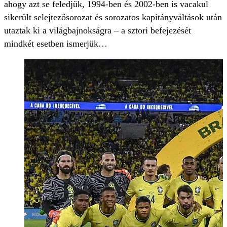
ahogy azt se feledjük, 1994-ben és 2002-ben is vacakul
sikerült selejtezősorozat és sorozatos kapitányváltások után
utaztak ki a világbajnokságra – a sztori befejezését
mindkét esetben ismerjük…