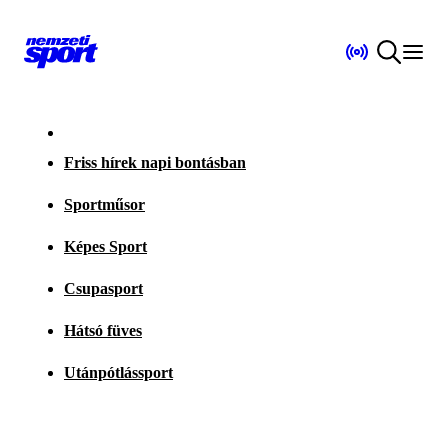
Friss hírek napi bontásban
Sportműsor
Képes Sport
Csupasport
Hátsó füves
Utánpótlássport