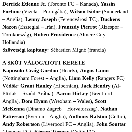
Derrick Etienne Jr.
(Toronto FC – Kanada),
Yassin
Fortune
(Vizela – Portugália),
Wilson Isidor
(Sunderland
– Anglia),
Lenny Joseph
(Ferencvárosi TC),
Duckens
Nazon
(Eszteglal – Irán),
Frantzdy Pierrot
(Rizespor –
Törökország),
Ruben Providence
(Almere City –
Hollandia)
Szövetségi kapitány:
Sébastien Migné (francia)
A SKÓT VÁLOGATOTT KERETE
Kapusok:
Craig Gordon
(Hearts),
Angus Gunn
(Nottingham Forest – Anglia),
Liam Kelly
(Rangers FC)
Védők: Grant Hanley
(Hibernian),
Jack Hendry
(Al-
Ettifak – Szaúd-Arábia),
Aaron Hickey
(Brentford –
Anglia),
Dom Hyam
(Wrexham – Wales),
Scott
McKenna
(Dinamo Zagreb – Horvátország),
Nathan
Patterson
(Everton – Anglia),
Anthony Ralston
(Celtic),
Andy Robertson
(Liverpool FC – Anglia),
John Souttar
(Rangers FC),
Kieran Tierney
(Celtic FC)