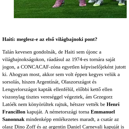
Haiti: meglesz-e az első világbajnoki pont?
Talán kevesen gondolnák, de Haiti sem újonc a
világbajnokságokon, ráadásul az 1974-es tornára saját
jogon, a CONCACAF-zóna egyetlen képviselőjeként jutott
ki. Ahogyan most, akkor sem volt éppen kegyes velük a
sorsolás, hiszen Argentínát, Olaszországot és
Lengyelországot kapták ellenfélül, előbbi kettő ellen
viszonylag tisztes vereséggel végeztek, ám Grzegorz
Latóék nem könyörültek rajtuk, hétszer vették be
Henri
Francillon
kapuját. A németországi torna
Emmanuel
Sanonnak
mindenképp emlékezetes maradt, a csatár az
olasz Dino Zoff és az argentin Daniel Carnevali kapuját is