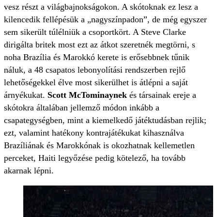
vesz részt a világbajnokságokon. A skótoknak ez lesz a
kilencedik fellépésük a „nagyszínpadon”, de még egyszer
sem sikerült túlélniük a csoportkört. A Steve Clarke
dirigálta britek most ezt az átkot szeretnék megtörni, s
noha Brazília és Marokkó kerete is erősebbnek tűnik
náluk, a 48 csapatos lebonyolítási rendszerben rejlő
lehetőségekkel élve most sikerülhet is átlépni a saját
árnyékukat.
Scott McTominaynek
és társainak ereje a
skótokra általában jellemző módon inkább a
csapategységben, mint a kiemelkedő játéktudásban rejlik;
ezt, valamint hatékony kontrajátékukat kihasználva
Brazíliának és Marokkónak is okozhatnak kellemetlen
perceket, Haiti legyőzése pedig kötelező, ha tovább
akarnak lépni.