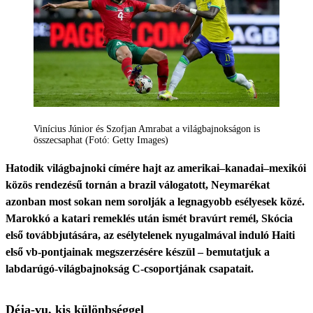
Vinícius Júnior és Szofjan Amrabat a világbajnokságon is
összecsaphat (Fotó: Getty Images)
Hatodik világbajnoki címére hajt az amerikai–kanadai–mexikói
közös rendezésű tornán a brazil válogatott, Neymarékat
azonban most sokan nem sorolják a legnagyobb esélyesek közé.
Marokkó a katari remeklés után ismét bravúrt remél, Skócia
első továbbjutására, az esélytelenek nyugalmával induló Haiti
első vb-pontjainak megszerzésére készül ‒ bemutatjuk a
labdarúgó-világbajnokság C-csoportjának csapatait.
Déja-vu, kis különbséggel