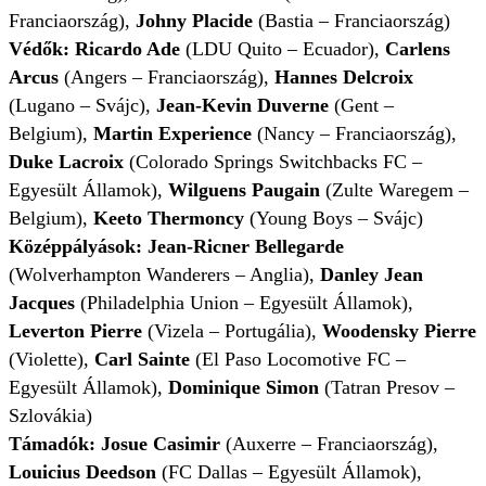
Franciaország),
Johny Placide
(Bastia – Franciaország)
Védők: Ricardo Ade
(LDU Quito – Ecuador),
Carlens
Arcus
(Angers – Franciaország),
Hannes Delcroix
(Lugano – Svájc),
Jean-Kevin Duverne
(Gent –
Belgium),
Martin Experience
(Nancy – Franciaország),
Duke Lacroix
(Colorado Springs Switchbacks FC –
Egyesült Államok),
Wilguens Paugain
(Zulte Waregem –
Belgium),
Keeto Thermoncy
(Young Boys – Svájc)
Középpályások: Jean-Ricner Bellegarde
(Wolverhampton Wanderers – Anglia),
Danley Jean
Jacques
(Philadelphia Union – Egyesült Államok),
Leverton Pierre
(Vizela – Portugália),
Woodensky Pierre
(Violette),
Carl Sainte
(El Paso Locomotive FC –
Egyesült Államok),
Dominique Simon
(Tatran Presov –
Szlovákia)
Támadók:
Josue Casimir
(Auxerre – Franciaország),
Louicius Deedson
(FC Dallas – Egyesült Államok),