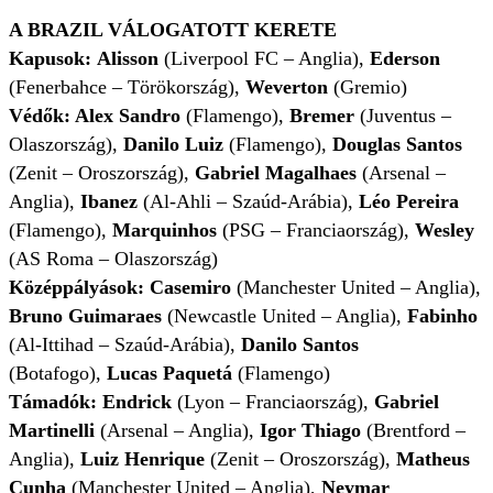
A BRAZIL VÁLOGATOTT KERETE
Kapusok:
Alisson
(Liverpool FC – Anglia),
Ederson
(Fenerbahce – Törökország),
Weverton
(Gremio)
Védők: Alex Sandro
(Flamengo),
Bremer
(Juventus –
Olaszország),
Danilo Luiz
(Flamengo),
Douglas Santos
(Zenit – Oroszország),
Gabriel Magalhaes
(Arsenal –
Anglia),
Ibanez
(Al-Ahli – Szaúd-Arábia),
Léo Pereira
(Flamengo),
Marquinhos
(PSG – Franciaország),
Wesley
(AS Roma – Olaszország)
Középpályások:
Casemiro
(Manchester United – Anglia),
Bruno Guimaraes
(Newcastle United – Anglia),
Fabinho
(Al-Ittihad – Szaúd-Arábia),
Danilo Santos
(Botafogo),
Lucas Paquetá
(Flamengo)
Támadók:
Endrick
(Lyon – Franciaország),
Gabriel
Martinelli
(Arsenal – Anglia),
Igor Thiago
(Brentford –
Anglia),
Luiz Henrique
(Zenit – Oroszország),
Matheus
Cunha
(Manchester United – Anglia),
Neymar