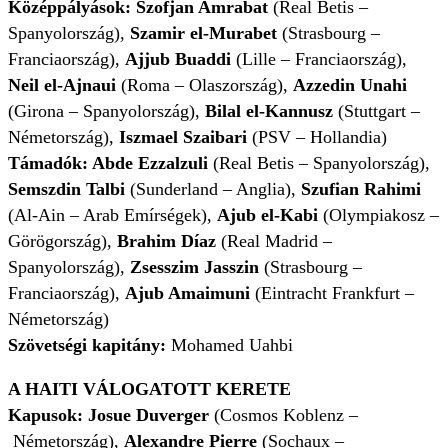
Középpályások:
Szofjan Amrabat
(Real Betis –
Spanyolország),
Szamir el-Murabet
(Strasbourg –
Franciaország),
Ajjub Buaddi
(Lille – Franciaország),
Neil el-Ajnaui
(Roma – Olaszország),
Azzedin Unahi
(Girona – Spanyolország),
Bilal el-Kannusz
(Stuttgart –
Németország),
Iszmael Szaibari
(PSV – Hollandia)
Támadók: Abde Ezzalzuli
(Real Betis – Spanyolország),
Semszdin Talbi
(Sunderland – Anglia),
Szufian Rahimi
(Al-Ain – Arab Emírségek),
Ajub el-Kabi
(Olympiakosz –
Görögország),
Brahim Díaz
(Real Madrid –
Spanyolország),
Zsesszim Jasszin
(Strasbourg –
Franciaország),
Ajub Amaimuni
(Eintracht Frankfurt –
Németország)
Szövetségi kapitány:
Mohamed Uahbi
A HAITI VÁLOGATOTT KERETE
Kapusok:
Josue Duverger
(Cosmos Koblenz –
Németország),
Alexandre Pierre
(Sochaux –