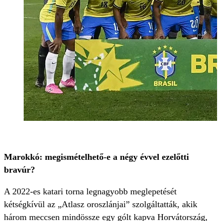
Marokkó: megismételhető-e a négy évvel ezelőtti
bravúr?
A 2022-es katari torna legnagyobb meglepetését
kétségkívül az „Atlasz oroszlánjai” szolgáltatták, akik
három meccsen mindössze egy gólt kapva Horvátország,