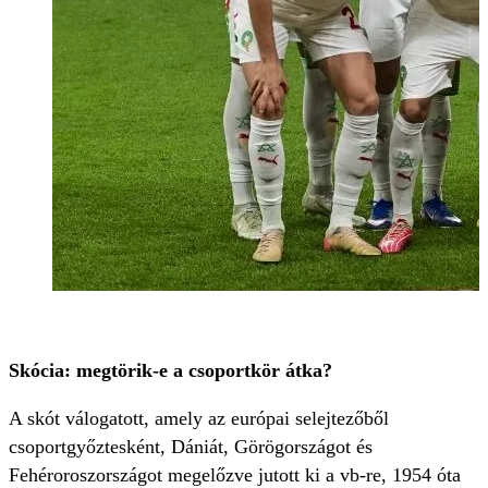
Skócia: megtörik-e a csoportkör átka?
A skót válogatott, amely az európai selejtezőből
csoportgyőztesként, Dániát, Görögországot és
Fehéroroszországot megelőzve jutott ki a vb-re, 1954 óta