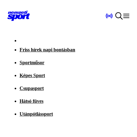
Friss hírek napi bontásban
Sportműsor
Képes Sport
Csupasport
Hátsó füves
Utánpótlássport