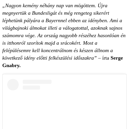
„Nagyon kemény néhány nap van mögöttem. Újra
megnyertük a Bundesligát és még rengeteg sikerért
léphetünk pályára a Bayernnel ebben az idényben. Ami a
világbajnoki álmokat illeti a válogatottal, azoknak sajnos
számomra vége. Az ország nagyobb részéhez hasonlóan én
is itthonról szorítok majd a srácokért. Most a
felépülésemre kell koncentrálnom és készen állnom a
következő idény előtti felkészülési időszakra”
– írta
Serge
Gnabry.