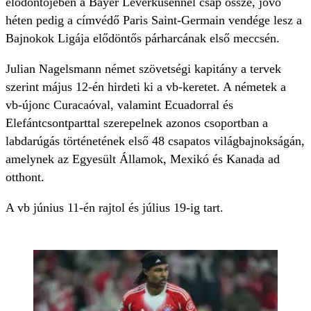
elődöntőjében a Bayer Leverkusennel csap össze, jövő
héten pedig a címvédő Paris Saint-Germain vendége lesz a
Bajnokok Ligája elődöntős párharcának első meccsén.
Julian Nagelsmann német szövetségi kapitány a tervek
szerint május 12-én hirdeti ki a vb-keretet. A németek a
vb-újonc Curacaóval, valamint Ecuadorral és
Elefántcsontparttal szerepelnek azonos csoportban a
labdarúgás történetének első 48 csapatos világbajnokságán,
amelynek az Egyesült Államok, Mexikó és Kanada ad
otthont.
A vb június 11-én rajtol és július 19-ig tart.