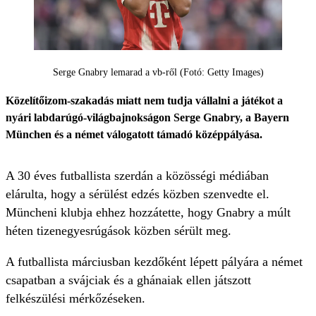
Serge Gnabry lemarad a vb-ről (Fotó: Getty Images)
Közelítőizom-szakadás miatt nem tudja vállalni a játékot a
nyári labdarúgó-világbajnokságon Serge Gnabry, a Bayern
München és a német válogatott támadó középpályása.
A 30 éves futballista szerdán a közösségi médiában
elárulta, hogy a sérülést edzés közben szenvedte el.
Müncheni klubja ehhez hozzátette, hogy Gnabry a múlt
héten tizenegyesrúgások közben sérült meg.
A futballista márciusban kezdőként lépett pályára a német
csapatban a svájciak és a ghánaiak ellen játszott
felkészülési mérkőzéseken.