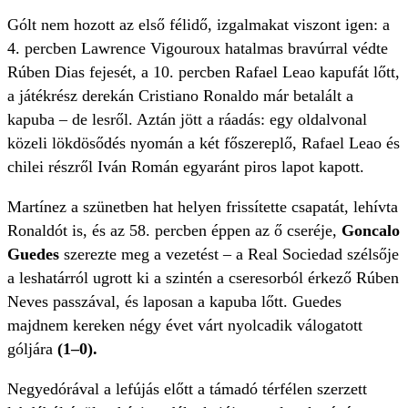
Gólt nem hozott az első félidő, izgalmakat viszont igen: a
4. percben Lawrence Vigouroux hatalmas bravúrral védte
Rúben Dias fejesét, a 10. percben Rafael Leao kapufát lőtt,
a játékrész derekán Cristiano Ronaldo már betalált a
kapuba – de lesről. Aztán jött a ráadás: egy oldalvonal
közeli lökdösődés nyomán a két főszereplő, Rafael Leao és
chilei részről Iván Román egyaránt piros lapot kapott.
Martínez a szünetben hat helyen frissítette csapatát, lehívta
Ronaldót is, és az 58. percben éppen az ő cseréje,
Goncalo
Guedes
szerezte meg a vezetést – a Real Sociedad szélsője
a leshatárról ugrott ki a szintén a cseresorból érkező Rúben
Neves passzával, és laposan a kapuba lőtt. Guedes
majdnem kereken négy évet várt nyolcadik válogatott
góljára
(1–0).
Negyedórával a lefújás előtt a támadó térfélen szerzett