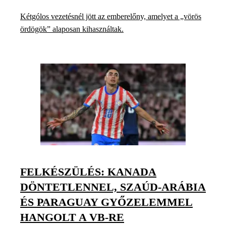
Kétgólos vezetésnél jött az emberelőny, amelyet a „vörös
ördögök” alaposan kihasználtak.
FELKÉSZÜLÉS: KANADA
DÖNTETLENNEL, SZAÚD-ARÁBIA
ÉS PARAGUAY GYŐZELEMMEL
HANGOLT A VB-RE