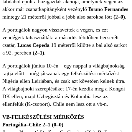
labdából épült a házigazdák akciója, amelynek végén az
akkor már csapatkapitányként vezénylő
Bruno Fernandes
mintegy 21 méterről jobbal a jobb alsó sarokba lőtt
(2–0).
A portugálok nagyon visszavettek a végén, és ezt
vendégeik kihasználták: a második félidőben becserélt
csatár,
Lucas Cepeda
19 méterről kilőtte a bal alsó sarkot
a 92. percben
(2–1).
A portugálok június 10-én – egy nappal a világbajnokság
rajtja előtt – még játszanak egy felkészülési mérkőzést
Nigéria ellen Leiriában, és csak azt követően kelnek útra.
A világbajnoki szereplésüket 17-én kezdik meg a Kongói
DK ellen, majd Üzbegisztán és Kolumbia lesz az
ellenfelük (K-csoport). Chile nem lesz ott a vb-n.
VB-FELKÉSZÜLÉSI MÉRKŐZÉS
Portugália–Chile 2–1 (0–0)