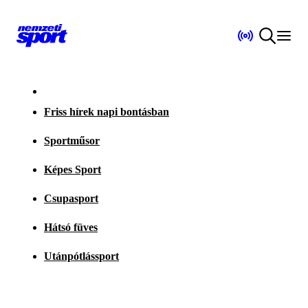
Friss hírek napi bontásban
Sportműsor
Képes Sport
Csupasport
Hátsó füves
Utánpótlássport