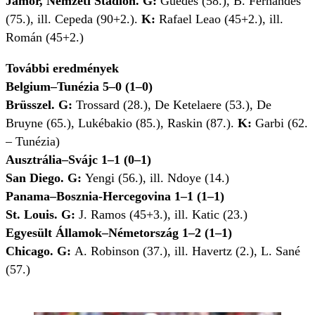
Jamor, Nemzeti Stadion. G:
Guedes (58.), B. Fernandes
(75.), ill. Cepeda (90+2.).
K:
Rafael Leao (45+2.), ill.
Román (45+2.)
További eredmények
Belgium–Tunézia 5–0 (1–0)
Brüsszel. G:
Trossard (28.), De Ketelaere (53.), De
Bruyne (65.), Lukébakio (85.), Raskin (87.).
K:
Garbi (62.
– Tunézia)
Ausztrália–Svájc 1–1 (0–1)
San Diego. G:
Yengi (56.), ill. Ndoye (14.)
Panama–Bosznia-Hercegovina 1–1 (1–1)
St. Louis. G:
J. Ramos (45+3.), ill. Katic (23.)
Egyesült Államok–Németország 1–2 (1–1)
Chicago. G:
A. Robinson (37.), ill. Havertz (2.), L. Sané
(57.)