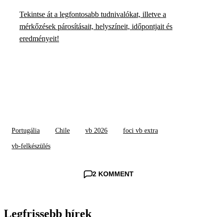
Tekintse át a legfontosabb tudnivalókat, illetve a
mérkőzések párosításait, helyszíneit, időpontjait és
eredményeit!
Portugália
Chile
vb 2026
foci vb extra
vb-felkészülés
2 KOMMENT
Legfrissebb hírek