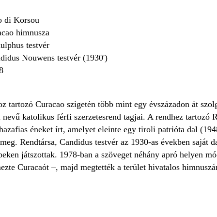
 di Korsou
acao himnusza
ulphus testvér
idus Nouwens testvér (1930')
8
 tartozó Curacao szigetén több mint egy évszázadon át szolgá
i nevű katolikus férfi szerzetesrend tagjai. A rendhez tartozó
azafias éneket írt, amelyet eleinte egy tiroli patrióta dal (1
k meg. Rendtársa, Candidus testvér az 1930-as években saját 
peken játszottak. 1978-ban a szöveget néhány apró helyen mód
mezte Curacaót –, majd megtették a terület hivatalos himnuszá