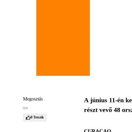
Megosztás
A június 11-én k
részt vevő 48 or
0
Tetszik
CURACAO