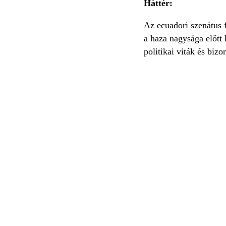
Háttér:
Az ecuadori szenátus f
a haza nagysága előtt 
politikai viták és biz