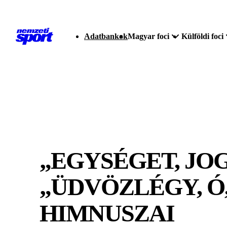
Adatbankok
Magyar foci
Külföldi foci
„EGYSÉGET, JO
„ÜDVÖZLÉGY, Ó,
HIMNUSZAI