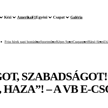
Kézi
Amerika
F1
Egyéni
Csapat
Galéria
Friss hírek napi bontásban
Sportműsor
Képes Sport
Csupasport
Hátsó füves
Utá
GOT, SZABADSÁGOT!
 HAZA”! – A VB E-