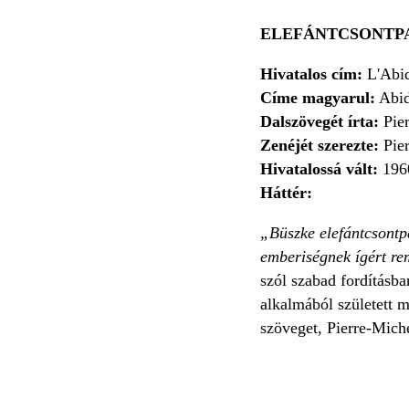
ELEFÁNTCSONTP
Hivatalos cím:
L'Abid
Címe magyarul:
Abid
Dalszövegét írta:
Pie
Zenéjét szerezte:
Pie
Hivatalossá vált:
196
Háttér:
„Büszke elefántcsontp
emberiségnek ígért re
szól szabad fordításb
alkalmából született m
szöveget, Pierre-Mich