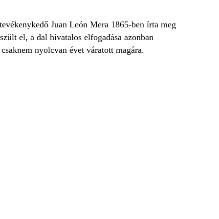
 is tevékenykedő Juan León Mera 1865-ben írta meg
zült el, a dal hivatalos elfogadása azonban
tt csaknem nyolcvan évet váratott magára.