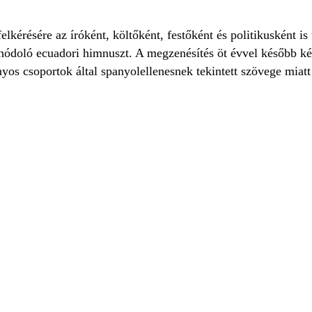
elkérésére az íróként, költőként, festőként és politikusként
hódoló ecuadori himnuszt. A megzenésítés öt évvel később kés
onyos csoportok által spanyolellenesnek tekintett szövege mia