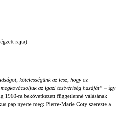
gzett rajta)
dságot, kötelességünk az lesz, hogy az
 megkovácsoljuk az igazi testvériség hazáját”
– így
ág 1960-ra bekövetkezett függetlenné válásának
ikus pap nyerte meg: Pierre-Marie Coty szerezte a