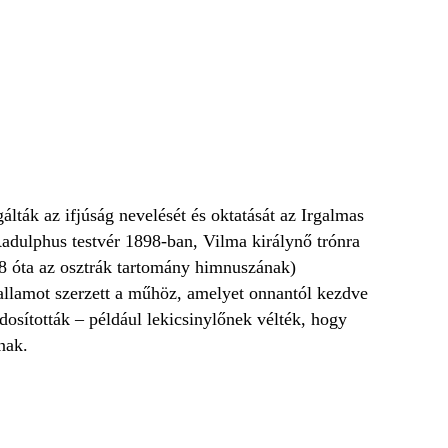
lták az ifjúság nevelését és oktatását az Irgalmas
 Radulphus testvér 1898-ban, Vilma királynő trónra
948 óta az osztrák tartomány himnuszának)
dallamot szerzett a műhöz, amelyet onnantól kezdve
osították – például lekicsinylőnek vélték, hogy
nak.