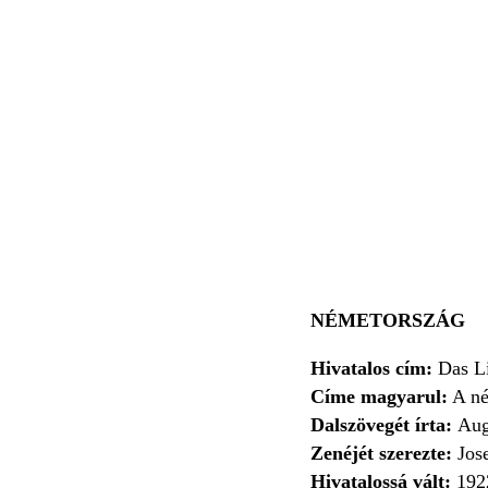
NÉMETORSZÁG
Hivatalos cím:
Das Li
Címe magyarul:
A né
Dalszövegét írta:
Aug
Zenéjét szerezte:
Jos
Hivatalossá vált:
1922