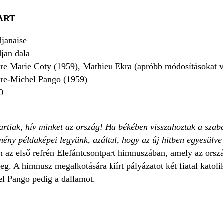
ART
janaise
jan dala
rre Marie Coty (1959), Mathieu Ekra (apróbb módosításokat vé
rre-Michel Pango (1959)
0
artiak, hív minket az ország! Ha békében visszahoztuk a szaba
mény példaképei legyünk, azáltal, hogy az új hitben egyesülve
an az első refrén Elefántcsontpart himnuszában, amely az orsz
eg. A himnusz megalkotására kiírt pályázatot két fiatal katol
el Pango pedig a dallamot.