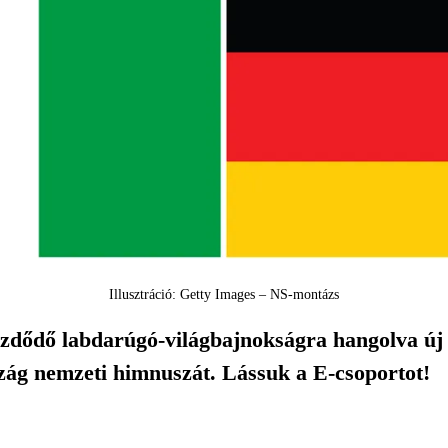
Illusztráció: Getty Images – NS-montázs
ezdődő labdarúgó-világbajnokságra hangolva új
szág nemzeti himnuszát. Lássuk a E-csoportot!