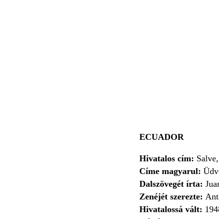
ECUADOR
Hivatalos cím:
Salve,
Címe magyarul:
Üdvö
Dalszövegét írta:
Jua
Zenéjét szerezte:
Ant
Hivatalossá vált:
194