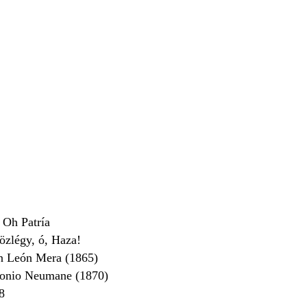
 Oh Patría
zlégy, ó, Haza!
n León Mera (1865)
onio Neumane (1870)
8