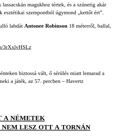
k lassacskán magukhoz tértek, és a szünetig akár
uk esztétikai szempontból úgymond „kettőt ért”.
hulló labdát
Antonee Robinson
18 méterről, ballal,
om/3rXxlvHSLz
énteken biztossá vált, ő sérülés miatt lemarad a
neki a játék, az 57. percben – Havertz
T A NÉMETEK
 NEM LESZ OTT A TORNÁN