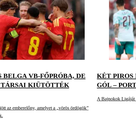
 BELGA VB-FŐPRÓBA, DE
KÉT PIROS
 TÁRSAI KIÜTÖTTÉK
GÓL – POR
A Bajnokok Ligáját 
jött az emberelőny, amelyet a „vörös ördögök”
k.