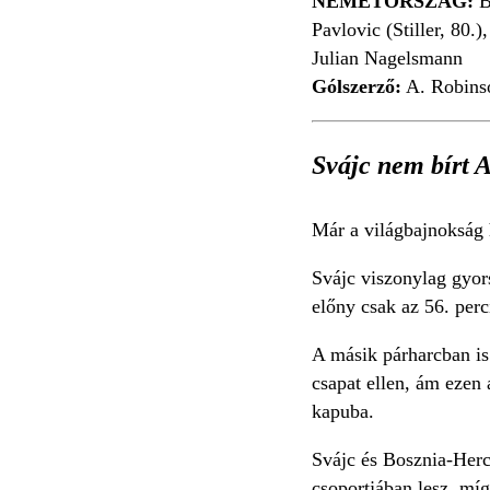
NÉMETORSZÁG:
B
Pavlovic (Stiller, 80.
Julian Nagelsmann
Gólszerző:
A. Robinson
Svájc nem bírt A
Már a világbajnokság 
Svájc viszonylag gyor
előny csak az 56. perc
A másik párharcban is 
csapat ellen, ám ezen 
kapuba.
Svájc és Bosznia-Herc
csoportjában lesz, mí