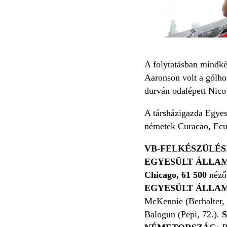
A folytatásban mindké
Aaronson volt a gólho
durván odalépett Nico 
A társházigazda Egyes
németek Curacao, Ecua
VB-FELKÉSZÜLÉS
EGYESÜLT ÁLLAM
Chicago, 61 500
néző
EGYESÜLT ÁLLA
McKennie (Berhalter, 
Balogun (Pepi, 72.).
S