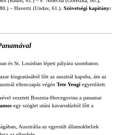
wn (Raum, 61.) – F. Nmecha (Goretzka, 80.),
, 80.) – Havertz (Undav, 61.).
Szövetségi kapitány:
t Panamával
ban és St. Louisban lépett pályára szombaton.
azar kiugratásából lőtt az ausztrál kapuba, ám az
 ausztrál ellencsapás végén
Tete Yengi
egyenlített.
sével vezetett Bosznia-Hercegovina a panamai
Ramos
egy szöglet utáni kavarodásból lőtt a
ágában, Ausztrália az egyesült államokbeliek
sz az ellenfele.