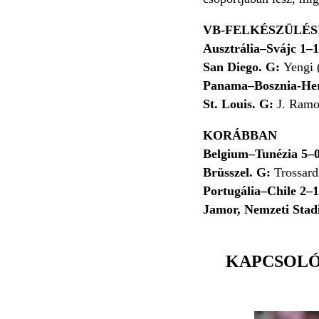
VB-FELKÉSZÜLÉS
Ausztrália–Svájc 1–1
San Diego. G:
Yengi (
Panama–Bosznia-Her
St. Louis. G:
J. Ramos
KORÁBBAN
Belgium–Tunézia 5–0
Brüsszel. G:
Trossard
Portugália–Chile 2–1
Jamor, Nemzeti Stad
KAPCSOL