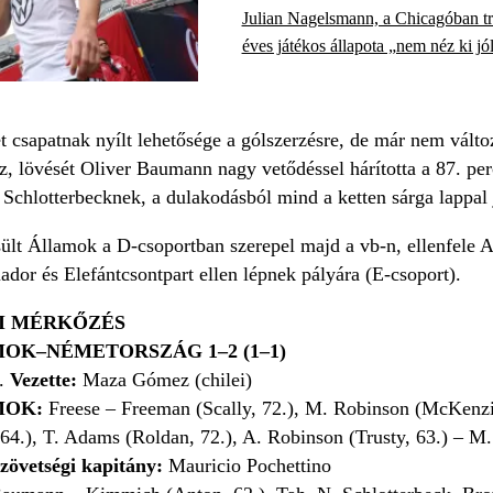
Julian Nagelsmann, a Chicagóban tr
éves játékos állapota „nem néz ki jól
t csapatnak nyílt lehetősége a gólszerzésre, de már nem vált
z, lövését Oliver Baumann nagy vetődéssel hárította a 87. pe
Schlotterbecknek, a dulakodásból mind a ketten sárga lappal j
ült Államok a D-csoportban szerepel majd a vb-n, ellenfele A
dor és Elefántcsontpart ellen lépnek pályára (E-csoport).
I MÉRKŐZÉS
OK–NÉMETORSZÁG 1–2 (1–1)
.
Vezette:
Maza Gómez (chilei)
MOK:
Freese – Freeman (Scally, 72.), M. Robinson (McKenzie
64.), T. Adams (Roldan, 72.), A. Robinson (Trusty, 63.) – M. 
zövetségi kapitány:
Mauricio Pochettino