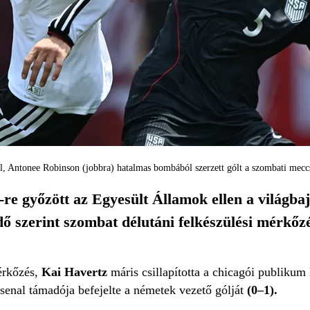
jel, Antonee Robinson (jobbra) hatalmas bombából szerzett gólt a szombati mecc
re győzött az Egyesült Államok ellen a világba
idő szerint szombat délutáni felkészülési mérkő
érkőzés,
Kai Havertz
máris csillapította a chicagói publikum
senal támadója befejelte a németek vezető gólját
(0–1).