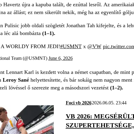
Havertz újra a kapuba talált, de ezúttal lesről. Az amerikaia
lna az állást; ez nem sikerült nekik, még ha az egyenlítő gólj
n Pulisic jobb oldali szögletét Jonathan Tah kifejelte, és a le
 a léc alá bombázta
(1–1).
T! A WORLDY FROM JEDI!
#USMNT
x
@VW
pic.twitter.c
ational Team (@USMNT)
June 6, 2026
int Lennart Karl is kezdett volna a német csapatban, de mint p
en
Leroy Sané
helyettesítette, és bár sokáig nem nagyon ment 
zeli lövéssel ő szerezte meg a másodszori vezetést
(1–2).
Foci vb 2026
2026.06.05. 23:44
VB 2026: MEGSÉRÜL
SZUPERTEHETSÉGE,