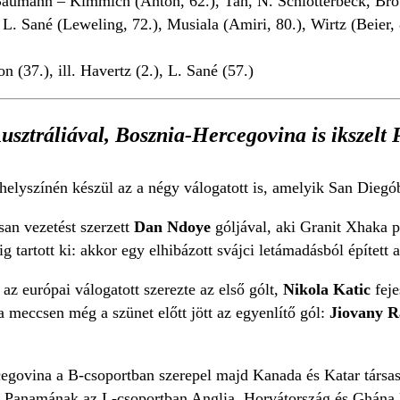
aumann – Kimmich (Anton, 62.), Tah, N. Schlotterbeck, Bro
), L. Sané (Leweling, 72.), Musiala (Amiri, 80.), Wirtz (Beier
 (37.), ill. Havertz (2.), L. Sané (57.)
usztráliával, Bosznia-Hercegovina is ikszel
helyszínén készül az a négy válogatott is, amelyik San Diegó
san vezetést szerzett
Dan Ndoye
góljával, aki Granit Xhaka p
ig tartott ki: akkor egy elhibázott svájci letámadásból épített
az európai válogatott szerezte az első gólt,
Nikola Katic
feje
a meccsen még a szünet előtt jött az egyenlítő gól:
Jiovany 
egovina a B-csoportban szerepel majd Kanada és Katar társas
g Panamának az L-csoportban Anglia, Horvátország és Ghána le