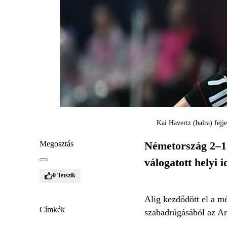
Kai Havertz (balra) fej
Megosztás
Németország 2–1-
válogatott helyi 
0
Tetszik
Alig kezdődött el a m
Címkék
szabadrúgásából az Ar