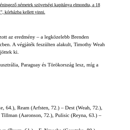
éningező németek szövetségi kapitánya elmondta, a 18
”, kórházba kellett vinni.
ozott az eredmény – a legközelebb Brenden
rcben. A végjáték feszülten alakult, Timothy Weah
öttek ki.
usztrália, Paraguay és Törökország lesz, míg a
, 64.), Ream (Arfsten, 72.) – Dest (Weah, 72.),
Tillman (Aaronson, 72.), Pulisic (Reyna, 63.) –