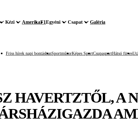
Kézi
Amerika
F1
Egyéni
Csapat
Galéria
Friss hírek napi bontásban
Sportműsor
Képes Sport
Csupasport
Hátsó füves
Utá
SZ HAVERTZTŐL, A
TÁRSHÁZIGAZDA AM