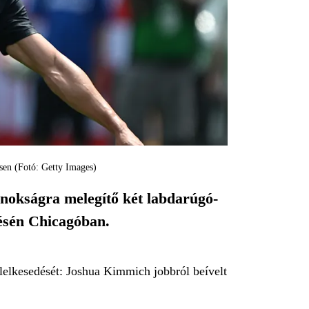
sen (Fotó: Getty Images)
jnokságra melegítő két labdarúgó-
zésén Chicagóban.
 lelkesedését: Joshua Kimmich jobbról beívelt