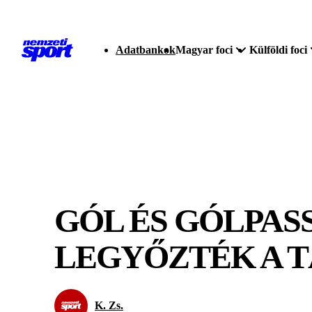
Adatbankok
Magyar foci
Külföldi foci
GÓL ÉS GÓLPAS
LEGYŐZTÉK A 
K. Zs.