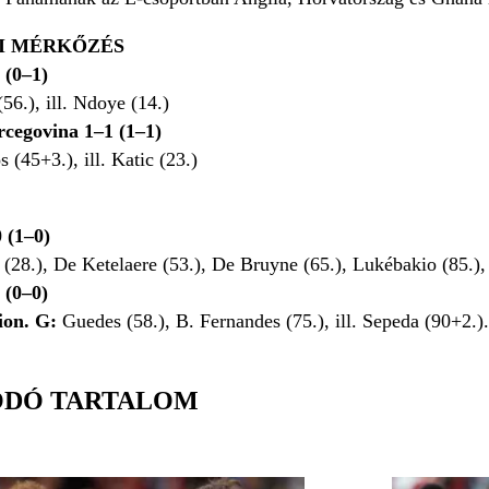
I MÉRKŐZÉS
 (0–1)
56.), ill. Ndoye (14.)
cegovina 1–1 (1–1)
 (45+3.), ill. Katic (23.)
 (1–0)
 (28.), De Ketelaere (53.), De Bruyne (65.), Lukébakio (85.),
 (0–0)
ion. G:
Guedes (58.), B. Fernandes (75.), ill. Sepeda (90+2.)
ÓDÓ TARTALOM