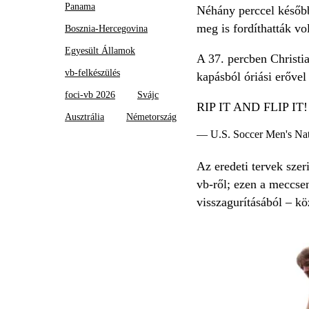
Panama
Néhány perccel később 
meg is fordíthatták vo
Bosznia-Hercegovina
Egyesült Államok
A 37. percben Christia
vb-felkészülés
kapásból óriási erővel
foci-vb 2026
Svájc
RIP IT AND FLIP I
Ausztrália
Németország
— U.S. Soccer Men's N
Az eredeti tervek szer
vb-ről; ezen a meccs
visszagurításából – kö