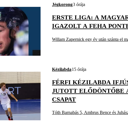
Jégkorong
3 órája
ERSTE LIGA: A MAGYA
IGAZOLT A FEHA PONT
Willam Zapernick egy év után szánta el ma
Kézilabda
15 órája
FÉRFI KÉZILABDA IFJÚ
JUTOTT ELŐDÖNTŐBE 
CSAPAT
Tóth Barnabás 5, Ambrus Bence és Juhász-