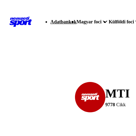
Adatbankok
Magyar foci
Külföldi foci
MTI
9778
Cikk