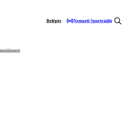
Belépés
Nemzeti Sportrádió
npótlássport