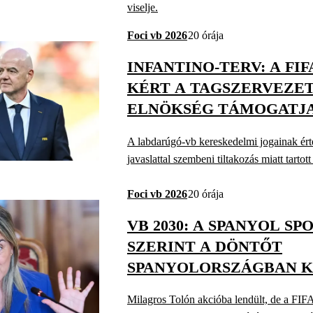
viselje.
Foci vb 2026
20 órája
INFANTINO-TERV: A FI
KÉRT A TAGSZERVEZET
ELNÖKSÉG TÁMOGATJA
A labdarúgó-vb kereskedelmi jogainak ért
javaslattal szembeni tiltakozás miatt tarto
Foci vb 2026
20 órája
VB 2030: A SPANYOL S
SZERINT A DÖNTŐT
SPANYOLORSZÁGBAN 
MEGRENDEZNI
Milagros Tolón akcióba lendült, de a FIFA 