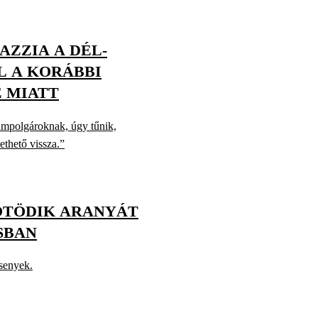
AZZIA A DÉL-
L A KORÁBBI
 MIATT
lampolgároknak, úgy tűnik,
ethető vissza.”
 ÖTÖDIK ARANYÁT
SBAN
senyek.