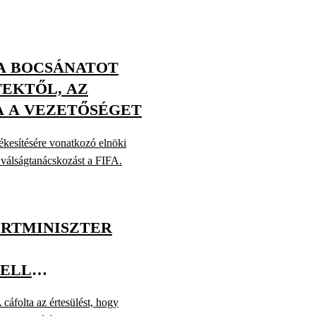
FA BOCSÁNATOT
EKTŐL, AZ
 A VEZETŐSÉGET
ékesítésére vonatkozó elnöki
tt válságtanácskozást a FIFA.
PORTMINISZTER
KELL
cáfolta az értesülést, hogy