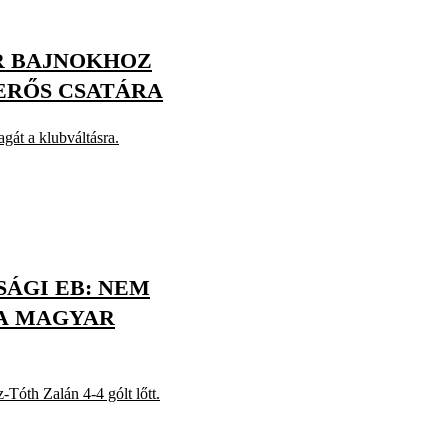
R BAJNOKHOZ
ERŐS CSATÁRA
gát a klubváltásra.
SÁGI EB: NEM
A MAGYAR
Tóth Zalán 4-4 gólt lőtt.