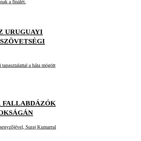
ak a finálét.
Z URUGUAYI
SZÖVETSÉGI
 tapasztalattal a háta mögött
 FALLABDÁZÓK
NOKSÁGÁN
senyzőjével, Suraj Kumarral