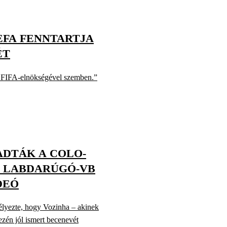
EFA FENNTARTJA
ÉT
no FIFA-elnökségével szemben.”
DTÁK A COLO-
A LABDARÚGÓ-VB
DEÓ
délyezte, hogy Vozinha – akinek
ezén jól ismert becenevét