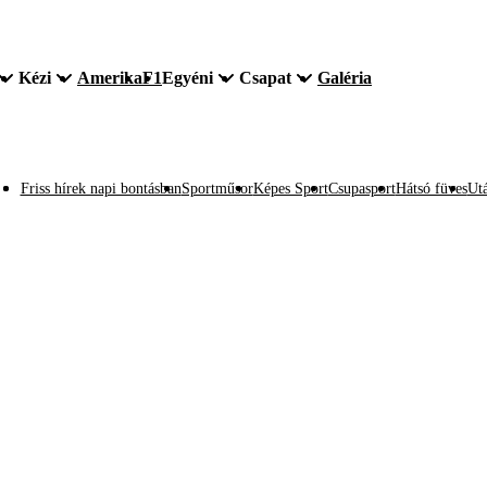
Kézi
Amerika
F1
Egyéni
Csapat
Galéria
Friss hírek napi bontásban
Sportműsor
Képes Sport
Csupasport
Hátsó füves
Utá