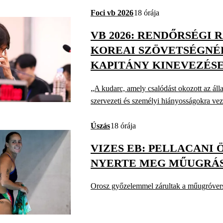
Foci vb 2026
18 órája
VB 2026: RENDŐRSÉGI R
KOREAI SZÖVETSÉGNÉ
KAPITÁNY KINEVEZÉSE
„A kudarc, amely csalódást okozott az ál
szervezeti és személyi hiányosságokra vez
Úszás
18 órája
VIZES EB: PELLACANI
NYERTE MEG MŰUGRÁ
Orosz győzelemmel zárultak a műugróver