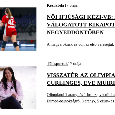
Kézilabda
17 órája
NŐI IFJÚSÁGI KÉZI-VB
VÁLOGATOTT KIKAPOT
NEGYEDDÖNTŐBEN
A magyaroknak ez volt az első vereségük 
Téli sportok
17 órája
VISSZATÉR AZ OLIMPI
CURLINGES, EVE MUIR
Olimpiáról 1 arany- és 1 bronz-, vb-ről 2 a
Európa-bajnokságról 3 arany-, 5 ezüst- és