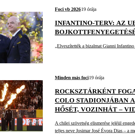
Foci vb 2026
19 órája
INFANTINO-TERV: AZ U
BOJKOTTFENYEGETÉS
„Elveszítették a bizalmat Gianni Infanti
Minden más foci
19 órája
ROCKSZTÁRKÉNT FOGA
COLO STADIONJÁBAN 
HŐSÉT, VOZINHÁT – VI
A chilei szövetség elismerése jeléül enge
teljes neve Josimar José Évora Dias – a m