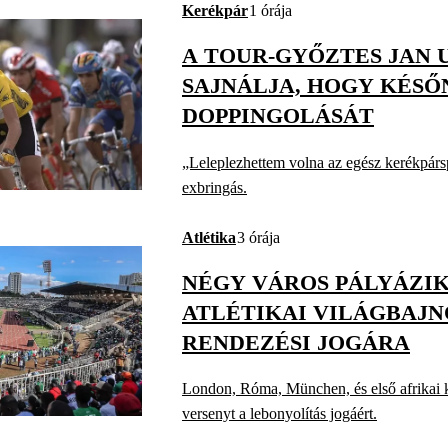
Kerékpár
1 órája
A TOUR-GYŐZTES JAN 
SAJNÁLJA, HOGY KÉSŐ
DOPPINGOLÁSÁT
„Leleplezhettem volna az egész kerékpárspo
exbringás.
Atlétika
3 órája
NÉGY VÁROS PÁLYÁZIK 
ATLÉTIKAI VILÁGBAJ
RENDEZÉSI JOGÁRA
London, Róma, München, és első afrikai k
versenyt a lebonyolítás jogáért.