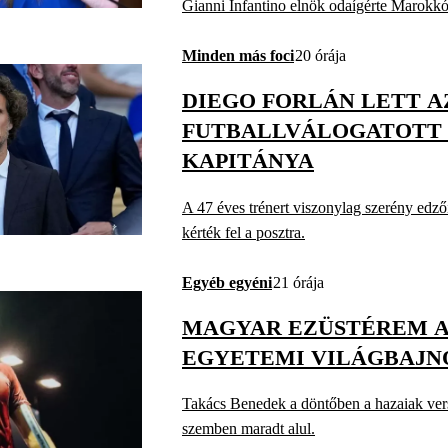
Gianni Infantino elnök odaígérte Marokkón
Minden más foci
20 órája
DIEGO FORLÁN LETT A
FUTBALLVÁLOGATOTT 
KAPITÁNYA
A 47 éves trénert viszonylag szerény edzői
kérték fel a posztra.
Egyéb egyéni
21 órája
MAGYAR EZÜSTÉREM A
EGYETEMI VILÁGBAJ
Takács Benedek a döntőben a hazaiak ver
szemben maradt alul.