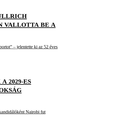
ULLRICH
N VALLOTTA BE A
rtot” – jelentette ki az 52 éves
A 2029-ES
NOKSÁG
andidálóként Nairobi fut