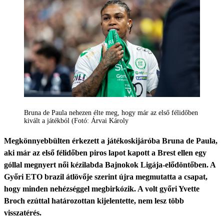
Bruna de Paula nehezen élte meg, hogy már az első félidőben
kivált a játékból (Fotó: Árvai Károly
Megkönnyebbülten érkezett a játékoskijáróba Bruna de Paula,
aki már az első félidőben piros lapot kapott a Brest ellen egy
góllal megnyert női kézilabda Bajnokok Ligája-elődöntőben. A
Győri ETO brazil átlövője szerint újra megmutatta a csapat,
hogy minden nehézséggel megbirkózik. A volt győri Yvette
Broch ezúttal határozottan kijelentette, nem lesz több
visszatérés.