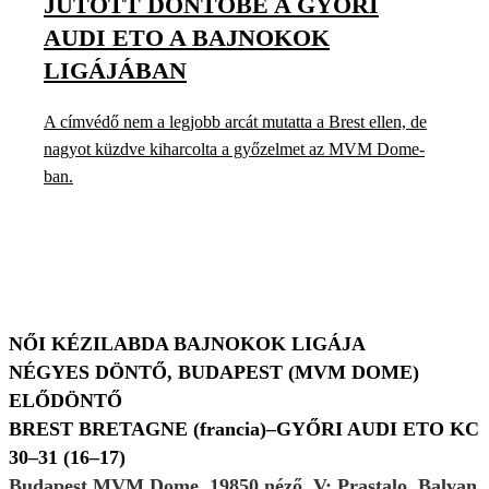
JUTOTT DÖNTŐBE A GYŐRI
AUDI ETO A BAJNOKOK
LIGÁJÁBAN
A címvédő nem a legjobb arcát mutatta a Brest ellen, de
nagyot küzdve kiharcolta a győzelmet az MVM Dome-
ban.
NŐI KÉZILABDA BAJNOKOK LIGÁJA
NÉGYES DÖNTŐ, BUDAPEST (MVM DOME)
ELŐDÖNTŐ
BREST BRETAGNE (francia)–GYŐRI AUDI ETO KC
30–31 (16–17)
Budapest MVM Dome, 19850 néző. V: Prastalo, Balvan