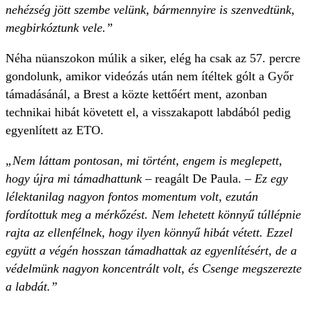
nehézség jött szembe velünk, bármennyire is szenvedtünk,
megbirkóztunk vele.”
Néha nüanszokon múlik a siker, elég ha csak az 57. percre
gondolunk, amikor videózás után nem ítéltek gólt a Győr
támadásánál, a Brest a közte kettőért ment, azonban
technikai hibát követett el, a visszakapott labdából pedig
egyenlített az ETO.
„Nem láttam pontosan, mi történt, engem is meglepett,
hogy újra mi támadhattunk
– reagált De Paula. –
Ez egy
lélektanilag nagyon fontos momentum volt, ezután
fordítottuk meg a mérkőzést. Nem lehetett könnyű túllépnie
rajta az ellenfélnek, hogy ilyen könnyű hibát vétett. Ezzel
együtt a végén hosszan támadhattak az egyenlítésért, de a
védelmünk nagyon koncentrált volt, és Csenge megszerezte
a labdát.”