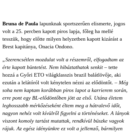
Bruna de Paula
lapunknak sportszerűen elismerte, jogos
volt a 25. percben kapott piros lapja, főleg ha mellé
tesszük, hogy előtte milyen helyzetben kapott kizárást a
Brest kapitánya, Onacia Ondono.
„Szerencsétlen mozdulat volt a részemről, elfogadtam az
érte kapott büntetést. Nem hibáztathatok senkit
– tette
hozzá a Győri ETO világklasszis brazil balátlövője, aki
ezután a lelátóról volt kénytelen nézni az elődöntőt. –
Még
soha nem kaptam korábban piros lapot a karrierem során,
erre pont egy BL-elődöntőben jött az első. Utána életem
leghosszabb mérkőzéseként éltem meg a hátralevő időt,
nagyon nehéz volt kívülről figyelni a történéseket. A lányok
viszont komoly tartást mutattak, rendkívül büszke vagyok
rájuk. Az egész idényünkre ez volt a jellemző, bármilyen