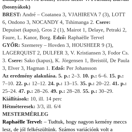
(bosnyákok)
BREST:
André – Coatanea 3, VJAHIREVA 7 (3), LOTT
6, Ondono 3, NOCANDY 4, Tshimanga 2.
Csere:
Depuiset (kapus), Gros 2 (1), Mairot 1, Delaye, Petraki 2,
Faure, L. Kanor, Borg.
Edző:
Raphaëlle Tervel
GYŐR:
Szemerey – Hovden 3, HOUSHEER 9 (3),
LAGERQUIST 2, DULFER 3, V. Kristiansen 3, Fodor Cs.
3.
Csere:
Sako (kapus), K. Jörgensen 1, Breistöl, De Paula
3, Elver 3, Hagman 1.
Edző:
Per Johansson
Az eredmény alakulása.
5. p.:
2–3.
10. p.:
6–6.
15. p.:
7–10.
22. p.:
12–12.
24. p.:
13–15.
35. p.:
20–22.
41. p.:
25–24.
47. p.:
28–26.
49. p.:
28–28.
55. p.:
30–29.
Kiállítások:
10, ill. 14 perc
Hétméteresek:
3/3, ill. 6/4
MESTERMÉRLEG
Raphaëlle Tervel:
– Tudtuk, hogy nagyon kemény meccs
lesz, de jól felkészültünk. Számos variációnk volt a