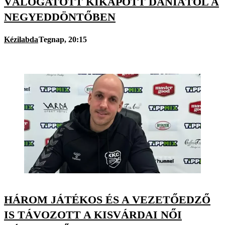
VÁLOGATOTT KIKAPOTT DÁNIÁTÓL A
NEGYEDDÖNTŐBEN
Kézilabda
Tegnap, 20:15
HÁROM JÁTÉKOS ÉS A VEZETŐEDZŐ
IS TÁVOZOTT A KISVÁRDAI NŐI