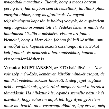
nyugodtak maradtunk. Tudtuk, hogy a meccs hatvan
percig tart, hátrányban sem stresszeltünk, találtunk plusz
energiát ahhoz, hogy megfordítsuk. Az egyéni
teljesítményem kapcsán is boldog vagyok, de a győzelem
még nagyobb örömmel tölt el. Védekezésben is mindenki
hatalmasat küzdött a másikért. Viszont azt fontos
kiemelni, hogy a Metz ellen jobban fel kell készülni, ami
a védőfal és a kapusok közötti összhangot illeti. Sokat
kell futnunk, és nemcsak a lerohanásokhoz, hanem a
visszarendeződéshez is.
Veronica KRISTIANSEN
, az ETO balátlövője:
– Nem
volt szép mérkőzés, keményen küzdött mindkét csapat, de
mindkét védelem sokszor hibázott. Hideg fejjel vágtunk
neki a végjátéknak, igyekeztünk megnehezíteni a brestiek
támadásait. Ha hibáztunk is, egymás szemébe néztünk és
üzentünk, hogy sohasem adjuk fel. Egy ilyen győzelem
plusz motivációt ad a vasárnapi döntőre, úgy érzem, még