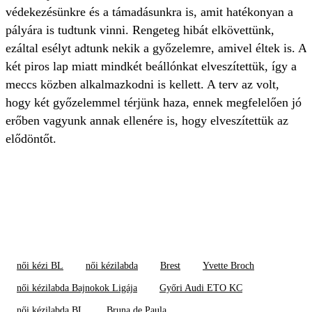
védekezésünkre és a támadásunkra is, amit hatékonyan a
pályára is tudtunk vinni. Rengeteg hibát elkövettünk,
ezáltal esélyt adtunk nekik a győzelemre, amivel éltek is. A
két piros lap miatt mindkét beállónkat elveszítettük, így a
meccs közben alkalmazkodni is kellett. A terv az volt,
hogy két győzelemmel térjünk haza, ennek megfelelően jó
erőben vagyunk annak ellenére is, hogy elveszítettük az
elődöntőt.
női kézi BL
női kézilabda
Brest
Yvette Broch
női kézilabda Bajnokok Ligája
Győri Audi ETO KC
női kézilabda BL
Bruna de Paula