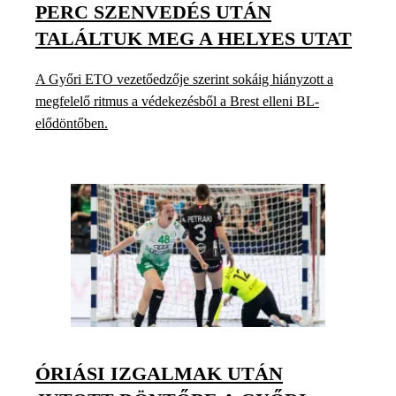
PERC SZENVEDÉS UTÁN
TALÁLTUK MEG A HELYES UTAT
A Győri ETO vezetőedzője szerint sokáig hiányzott a
megfelelő ritmus a védekezésből a Brest elleni BL-
elődöntőben.
ÓRIÁSI IZGALMAK UTÁN