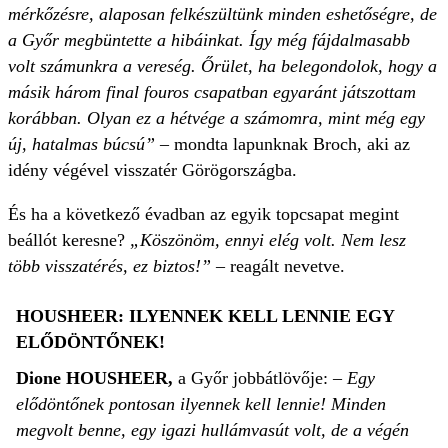
mérkőzésre, alaposan felkészültünk minden eshetőségre, de
a Győr megbüntette a hibáinkat. Így még fájdalmasabb
volt számunkra a vereség. Őrület, ha belegondolok, hogy a
másik három final fouros csapatban egyaránt játszottam
korábban. Olyan ez a hétvége a számomra, mint még egy
új, hatalmas búcsú”
– mondta lapunknak Broch, aki az
idény végével visszatér Görögországba.
És ha a következő évadban az egyik topcsapat megint
beállót keresne?
„Köszönöm, ennyi elég volt. Nem lesz
több visszatérés, ez biztos!”
– reagált nevetve.
HOUSHEER: ILYENNEK KELL LENNIE EGY
ELŐDÖNTŐNEK!
Dione HOUSHEER,
a Győr jobbátlövője:
– Egy
elődöntőnek pontosan ilyennek kell lennie! Minden
megvolt benne, egy igazi hullámvasút volt, de a végén