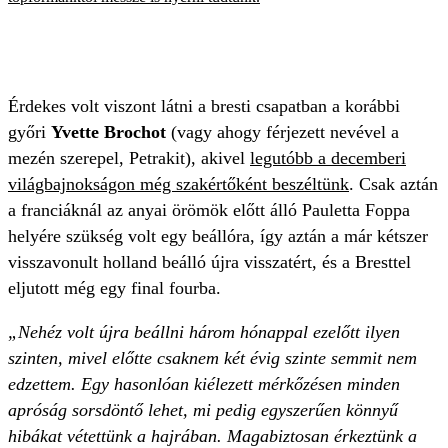
Érdekes volt viszont látni a bresti csapatban a korábbi
győri
Yvette Brochot
(vagy ahogy férjezett nevével a
mezén szerepel, Petrakit), akivel
legutóbb a decemberi
világbajnokságon még szakértőként beszéltünk
. Csak aztán
a franciáknál az anyai örömök előtt álló Pauletta Foppa
helyére szükség volt egy beállóra, így aztán a már kétszer
visszavonult holland beálló újra visszatért, és a Bresttel
eljutott még egy final fourba.
„Nehéz volt újra beállni három hónappal ezelőtt ilyen
szinten, mivel előtte csaknem két évig szinte semmit nem
edzettem. Egy hasonlóan kiélezett mérkőzésen minden
apróság sorsdöntő lehet, mi pedig egyszerűen könnyű
hibákat vétettünk a hajrában. Magabiztosan érkeztünk a