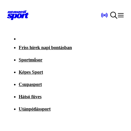
Friss hírek napi bontásban
Sportműsor
Képes Sport
Csupasport
Hátsó füves
Utánpótlássport