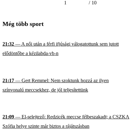
1
/
10
Még több sport
21:32
— A női után a férfi ifjúsági válogatottunk sem jutott
elődöntőbe a kézilabda-vb-n
21:17
— Gert Remmel: Nem szoktunk hozzá az ilyen
színvonalú meccsekhez, de jól teljesítettünk
21:09
— El-selejtező: Redzicék meccse félbeszakadt; a CSZKA
Szófia helye szinte már biztos a rájátszásban