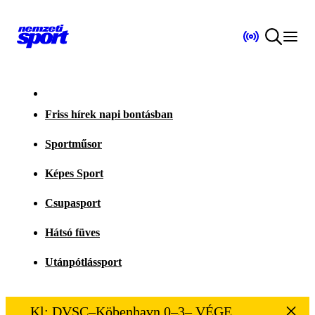
Friss hírek napi bontásban
Sportműsor
Képes Sport
Csupasport
Hátsó füves
Utánpótlássport
Kl: DVSC–Köbenhavn 0–3– VÉGE