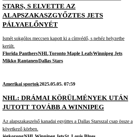
STARS, S ELVETTE AZ
ALAPSZAKASZGYŐZTES JETS
PÁLYAELŐNYÉT
Ismét sokgólos meccsen kapott ki a címvédő, s nehéz helyzetbe
került.
Florida Panthers
NHL
Toronto Maple Leafs
Winnipeg Jets
Mikko Rantanen
Dallas Stars
Amerikai sportok
2025.05.05. 07:59
NHL: DRÁMAI KÖRÜLMÉNYEK UTÁN
JUTOTT TOVÁBB A WINNIPEG
Az alapszakaszelső kanadai együttes a Dallas Starsszal csap össze a
következő körben.
jégkorong
NHL
Winnipeg Jets
St. Louis Blues