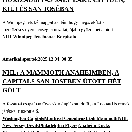
KIÜTÉS SAN JOSÉBAN
A Winnipeg Jets két nappal azután, hogy megszakította 11
mérkőzéses nyeretlenségi sorozatát, újabb győzelmet aratott.
NHL
Winnipeg Jets
Joonas Korpisalo
Amerikai sportok
2025.12.04. 08:35
NHL: A MAMMOTH ANAHEIMBEN, A
CAPITALS SAN JOSÉBEN ÜTÖTT HÉT
GÓLT
A fővárosi csapatban Ovecskin duplázott, de Ryan Leonard is remek
játékkal rukkolt elő.
Washington Capitals
Montréal Canadiens
Utah Mammoth
NHL
New Jersey Devils
Philadelphia Flyers
Anaheim Ducks