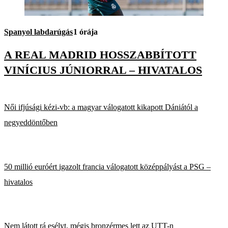
Spanyol labdarúgás
1 órája
A REAL MADRID HOSSZABBÍTOTT
VINÍCIUS JÚNIORRAL – HIVATALOS
Női ifjúsági kézi-vb: a magyar válogatott kikapott Dániától a
negyeddöntőben
50 millió euróért igazolt francia válogatott középpályást a PSG –
hivatalos
Nem látott rá esélyt, mégis bronzérmes lett az UTT-n