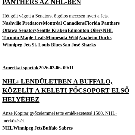
PANTHERS AZ NHL-BEN
Hét gólt vágott a Senators, ötgólos meccsen nyert a Jets.
Nashville Predators
Montréal Canadiens
Florida Panthers
Ottawa Senators
Seattle Kraken
Edmonton Oilers
NHL
Toronto Maple Leafs
Minnesota Wild
Anaheim Ducks
Winnipeg Jets
St. Louis Blues
San José Sharks
Amerikai sportok
2026.03.06. 09:11
NHL: LENDÜLETBEN A BUFFALO,
KÖZELÍT A KELETI FŐCSOPORT ELSŐ
HELYÉHEZ
Anze Kopitar győzelemmel tette emlékezetessé 1500. NHL-
mérkőzését.
NHL
Winnipeg Jets
Buffalo Sabres