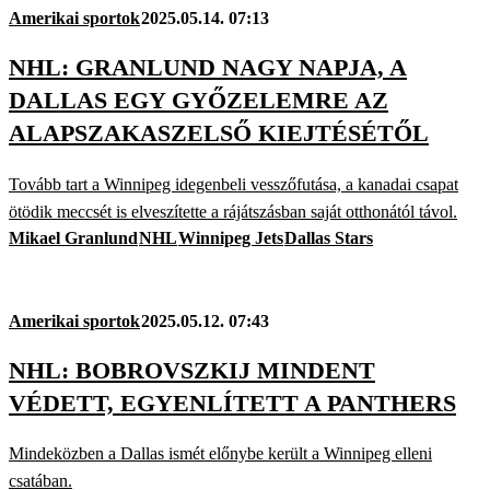
Amerikai sportok
2025.05.14. 07:13
NHL: GRANLUND NAGY NAPJA, A
DALLAS EGY GYŐZELEMRE AZ
ALAPSZAKASZELSŐ KIEJTÉSÉTŐL
Tovább tart a Winnipeg idegenbeli vesszőfutása, a kanadai csapat
ötödik meccsét is elveszítette a rájátszásban saját otthonától távol.
Mikael Granlund
NHL
Winnipeg Jets
Dallas Stars
Amerikai sportok
2025.05.12. 07:43
NHL: BOBROVSZKIJ MINDENT
VÉDETT, EGYENLÍTETT A PANTHERS
Mindeközben a Dallas ismét előnybe került a Winnipeg elleni
csatában.