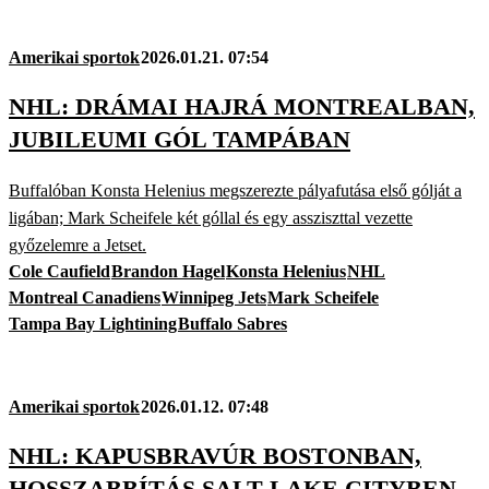
Amerikai sportok
2026.01.21. 07:54
NHL: DRÁMAI HAJRÁ MONTREALBAN,
JUBILEUMI GÓL TAMPÁBAN
Buffalóban Konsta Helenius megszerezte pályafutása első gólját a
ligában; Mark Scheifele két góllal és egy assziszttal vezette
győzelemre a Jetset.
Cole Caufield
Brandon Hagel
Konsta Helenius
NHL
Montreal Canadiens
Winnipeg Jets
Mark Scheifele
Tampa Bay Lightining
Buffalo Sabres
Amerikai sportok
2026.01.12. 07:48
NHL: KAPUSBRAVÚR BOSTONBAN,
HOSSZABBÍTÁS SALT LAKE CITYBEN,