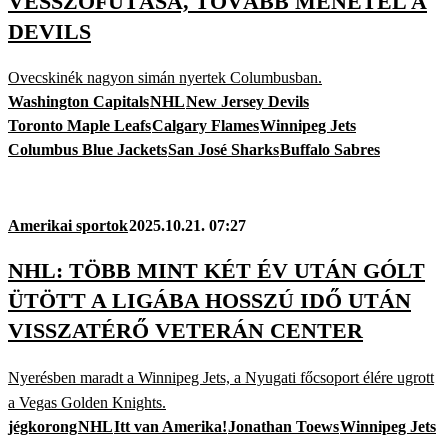
VESSZŐFUTÁSA, TOVÁBB MENETEL A
DEVILS
Ovecskinék nagyon simán nyertek Columbusban.
Washington Capitals
NHL
New Jersey Devils
Toronto Maple Leafs
Calgary Flames
Winnipeg Jets
Columbus Blue Jackets
San José Sharks
Buffalo Sabres
Amerikai sportok
2025.10.21. 07:27
NHL: TÖBB MINT KÉT ÉV UTÁN GÓLT
ÜTÖTT A LIGÁBA HOSSZÚ IDŐ UTÁN
VISSZATÉRŐ VETERÁN CENTER
Nyerésben maradt a Winnipeg Jets, a Nyugati főcsoport élére ugrott
a Vegas Golden Knights.
jégkorong
NHL
Itt van Amerika!
Jonathan Toews
Winnipeg Jets