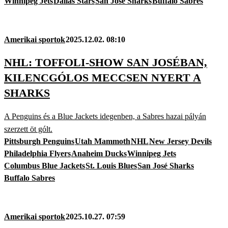
Winnipeg Jets
Dallas Stars
San José Sharks
Buffalo Sabres
Amerikai sportok
2025.12.02. 08:10
NHL: TOFFOLI-SHOW SAN JOSÉBAN,
KILENCGÓLOS MECCSEN NYERT A
SHARKS
A Penguins és a Blue Jackets idegenben, a Sabres hazai pályán
szerzett öt gólt.
Pittsburgh Penguins
Utah Mammoth
NHL
New Jersey Devils
Philadelphia Flyers
Anaheim Ducks
Winnipeg Jets
Columbus Blue Jackets
St. Louis Blues
San José Sharks
Buffalo Sabres
Amerikai sportok
2025.10.27. 07:59