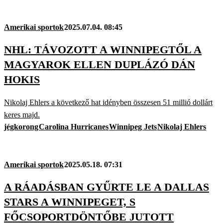
Amerikai sportok
2025.07.04. 08:45
NHL: TÁVOZOTT A WINNIPEGTŐL A
MAGYAROK ELLEN DUPLÁZÓ DÁN
HOKIS
Nikolaj Ehlers a következő hat idényben összesen 51 millió dollárt
keres majd.
jégkorong
Carolina Hurricanes
Winnipeg Jets
Nikolaj Ehlers
Amerikai sportok
2025.05.18. 07:31
A RÁADÁSBAN GYŰRTE LE A DALLAS
STARS A WINNIPEGET, S
FŐCSOPORTDÖNTŐBE JUTOTT