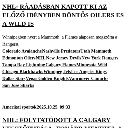
NHL: RÁADÁSBAN KAPOTT KI AZ
ELŐZŐ IDÉNYBEN DÖNTŐS OILERS ÉS
A WILD IS
Winnipegben nyert a Mammoth, a Flames alaposan megszórta a
Rangerst.
Colorado Avalanche
Nashville Predators
Utah Mammoth
Edmonton Oilers
NHL
New Jersey Devils
New York Rangers
Tampa Bay Lightning
Calgary Flames
Minnesota Wild
Chicago Blackhawks
Winnipeg Jets
Los Angeles Kings
Dallas Stars
Vegas Golden Knights
Vancouver Canucks
San José Sharks
Amerikai sportok
2025.10.25. 09:33
NHL: FOLYTATÓDOTT A CALGARY