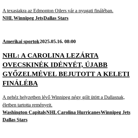
A texasiakra az Edmonton Oilers vár a nyugati fináléban.
NHL
Winnipeg Jets
Dallas Stars
Amerikai sportok
2025.05.16. 08:00
NHL: A CAROLINA LEZÁRTA
OVECSKINÉK IDÉNYÉT, ÚJABB
GYŐZELMÉVEL BEJUTOTT A KELETI
FINÁLÉBA
A nehéz helyzetben lévő Winnipeg négy gólt ütött a Dallasnak,
életben tartotta reményeit.
Washington Capitals
NHL
Carolina Hurricanes
Winnipeg Jets
Dallas Stars