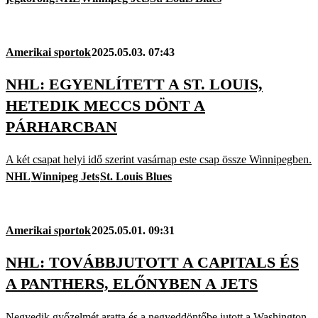
Amerikai sportok
2025.05.03. 07:43
NHL: EGYENLÍTETT A ST. LOUIS,
HETEDIK MECCS DÖNT A
PÁRHARCBAN
A két csapat helyi idő szerint vasárnap este csap össze Winnipegben.
NHL
Winnipeg Jets
St. Louis Blues
Amerikai sportok
2025.05.01. 09:31
NHL: TOVÁBBJUTOTT A CAPITALS ÉS
A PANTHERS, ELŐNYBEN A JETS
Negyedik győzelmét aratta és a negyeddöntőbe jutott a Washington