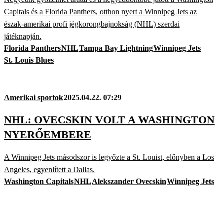
Capitals és a Florida Panthers, otthon nyert a Winnipeg Jets az
észak-amerikai profi jégkorongbajnokság (NHL) szerdai
játéknapján.
Florida Panthers
NHL
Tampa Bay Lightning
Winnipeg Jets
St. Louis Blues
Amerikai sportok
2025.04.22. 07:29
NHL: OVECSKIN VOLT A WASHINGTON
NYERŐEMBERE
A Winnipeg Jets másodszor is legyőzte a St. Louist, előnyben a Los
Angeles, egyenlített a Dallas.
Washington Capitals
NHL
Alekszander Ovecskin
Winnipeg Jets