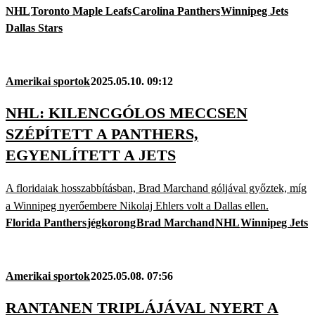
NHL
Toronto Maple Leafs
Carolina Panthers
Winnipeg Jets
Dallas Stars
Amerikai sportok
2025.05.10. 09:12
NHL: KILENCGÓLOS MECCSEN
SZÉPÍTETT A PANTHERS,
EGYENLÍTETT A JETS
A floridaiak hosszabbításban, Brad Marchand góljával győztek, míg
a Winnipeg nyerőembere Nikolaj Ehlers volt a Dallas ellen.
Florida Panthers
jégkorong
Brad Marchand
NHL
Winnipeg Jets
Amerikai sportok
2025.05.08. 07:56
RANTANEN TRIPLÁJÁVAL NYERT A