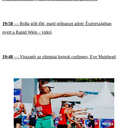
19:58
— Bolla gólt lőtt, majd gólpasszt adott: Észtországban
nyert a Rapid Wien – videó
19:48
— Visszatér az olimpiai bajnok curlinges, Eve Muirhead