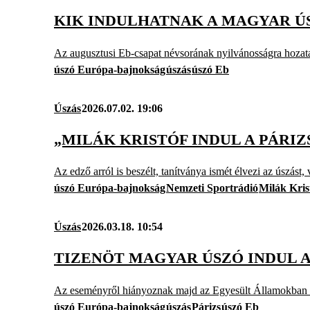
KIK INDULHATNAK A MAGYAR Ú
Az augusztusi Eb-csapat névsorának nyilvánosságra hozatal
úszó Európa-bajnokság
úszás
úszó Eb
Úszás
2026.07.02. 19:06
„MILÁK KRISTÓF INDUL A PÁRI
Az edző arról is beszélt, tanítványa ismét élvezi az úszást
úszó Európa-bajnokság
Nemzeti Sportrádió
Milák Kris
Úszás
2026.03.18. 10:54
TIZENÖT MAGYAR ÚSZÓ INDUL 
Az eseményről hiányoznak majd az Egyesült Államokban ké
úszó Európa-bajnokság
úszás
Párizs
úszó Eb