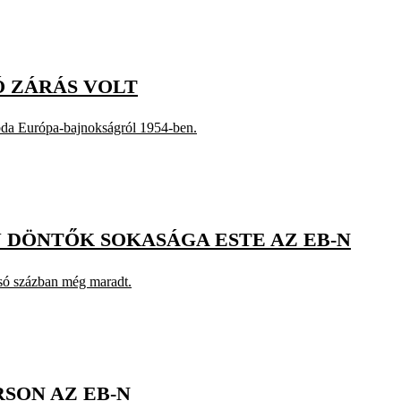
Ó ZÁRÁS VOLT
abda Európa-bajnokságról 1954-ben.
 DÖNTŐK SOKASÁGA ESTE AZ EB-N
olsó százban még maradt.
RSON AZ EB-N