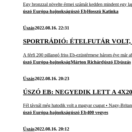
Egy bronzzal növelte érmei számát kedden mindent egy la
úszó Európa-bajnokság
úszó Eb
Hosszú Katinka
Úszás
2022.08.16. 22:31
SPORTRÁDIÓ: ÉTELFUTÁR VOLT
A férfi 200 pillangó friss Eb-ezüstérmese három éve már ab
úszó Európa-bajnokság
Márton Richárd
úszó Eb
úszás
Úszás
2022.08.16. 20:23
ÚSZÓ EB: NEGYEDIK LETT A 4X
Fél távnál még hatodik volt a magyar csapat • Nagy-Britan
úszó Európa-bajnokság
úszó Eb
400 vegyes
Úszás
2022.08.16. 20:12