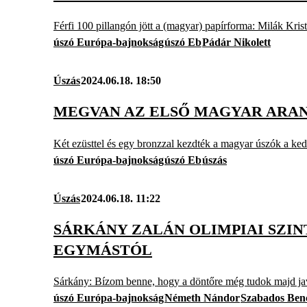
Férfi 100 pillangón jött a (magyar) papírforma: Milák Kris
úszó Európa-bajnokság
úszó Eb
Pádár Nikolett
Úszás
2024.06.18. 18:50
MEGVAN AZ ELSŐ MAGYAR ARANY
Két ezüsttel és egy bronzzal kezdték a magyar úszók a kedd
úszó Európa-bajnokság
úszó Eb
úszás
Úszás
2024.06.18. 11:22
SÁRKÁNY ZALÁN OLIMPIAI SZIN
EGYMÁSTÓL
Sárkány: Bízom benne, hogy a döntőre még tudok majd ja
úszó Európa-bajnokság
Németh Nándor
Szabados Ben