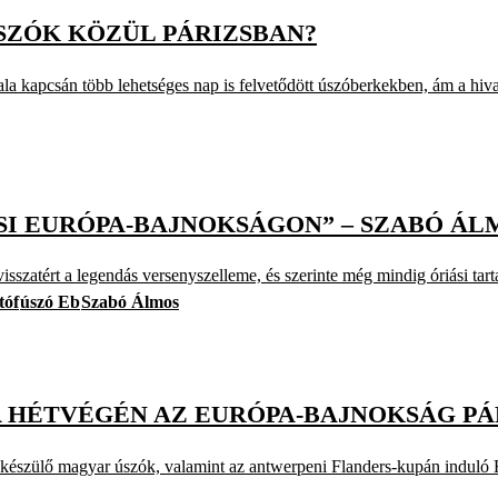
SZÓK KÖZÜL PÁRIZSBAN?
a kapcsán több lehetséges nap is felvetődött úszóberkekben, ám a hivat
ZSI EURÓPA-BAJNOKSÁGON” – SZABÓ ÁL
, visszatért a legendás versenyszelleme, és szerinte még mindig óriási ta
tóf
úszó Eb
Szabó Álmos
A HÉTVÉGÉN AZ EURÓPA-BAJNOKSÁG PÁ
szülő magyar úszók, valamint az antwerpeni Flanders-kupán induló Fá