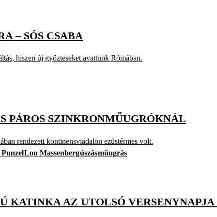
A – SÓS CSABA
váltás, hiszen új győzteseket avattunk Rómában.
YES PÁROS SZINKRONMŰUGRÓKNÁL
ban rendezett kontinensviadalon ezüstérmes volt.
 Punzel
Lou Massenberg
úszás
műugrás
ZÚ KATINKA AZ UTOLSÓ VERSENYNAPJA