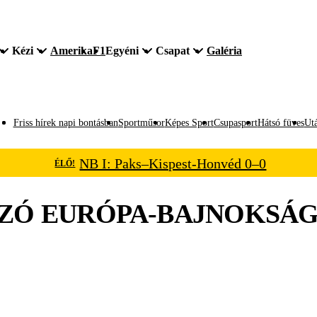
Kézi
Amerika
F1
Egyéni
Csapat
Galéria
Friss hírek napi bontásban
Sportműsor
Képes Sport
Csupasport
Hátsó füves
Utá
NB I: Paks–Kispest-Honvéd 0–0
ÉLŐ!
ZÓ EURÓPA-BAJNOKSÁ