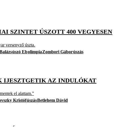
AI SZINTET ÚSZOTT 400 VEGYESEN
yar versenyző úszta.
Balázs
úszó Eb
olimpia
Zombori Gábor
úszás
 IJESZTGETIK AZ INDULÓKAT
 mentek el alattam.”
vszky Kristóf
úszás
Betlehem Dávid