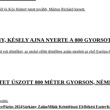
tóf és Kós Hubert jutott tovább, Márton Richárd kiesett.
, KÉSELY AJNA NYERTE A 800 GYORSOT
 esti döntőket, az utolsó előtti döntőben aztán meglett az első Európa-
TET ÚSZOTT 800 MÉTER GYORSON, NÉ
vulni.
ce
Párizs 2024
Sárkány Zalán
Milák Kristóf
úszó Eb
Békési Eszter
K