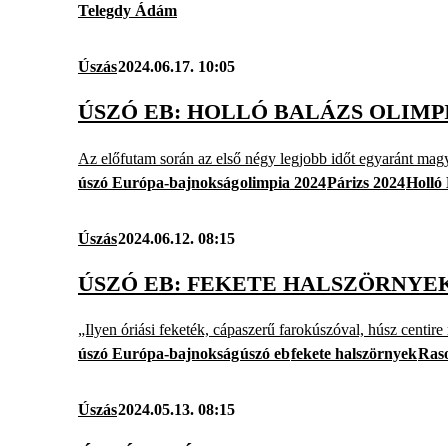
Telegdy Ádám
Úszás
2024.06.17. 10:05
ÚSZÓ EB: HOLLÓ BALÁZS OLIMPI
Az előfutam során az első négy legjobb időt egyaránt mag
úszó Európa-bajnokság
olimpia 2024
Párizs 2024
Holló 
Úszás
2024.06.12. 08:15
ÚSZÓ EB: FEKETE HALSZÖRNYEK
„Ilyen óriási feketék, cápaszerű farokúszóval, húsz centire
úszó Európa-bajnokság
úszó eb
fekete halszörnyek
Raso
Úszás
2024.05.13. 08:15