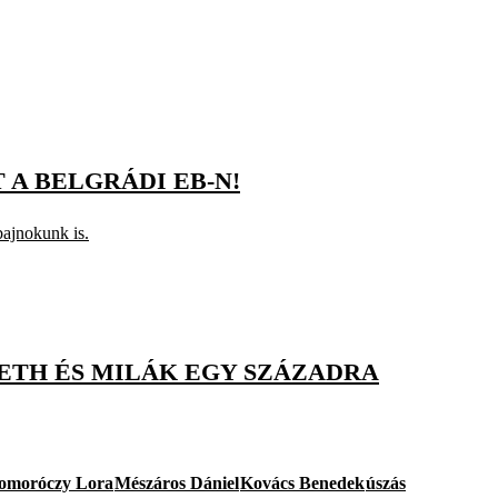
 A BELGRÁDI EB-N!
bajnokunk is.
METH ÉS MILÁK EGY SZÁZADRA
omoróczy Lora
Mészáros Dániel
Kovács Benedek
úszás