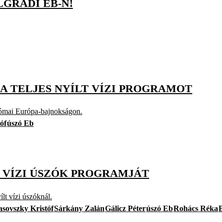
LGRÁDI EB-N!
 A TELJES NYÍLT VÍZI PROGRAMOT
 római Európa-bajnokságon.
óf
úszó Eb
LT VÍZI ÚSZÓK PROGRAMJÁT
ílt vízi úszóknál.
sovszky Kristóf
Sárkány Zalán
Gálicz Péter
úszó Eb
Rohács Réka