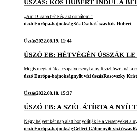
ÚSZÁS: KÓS HUBERT INDUL A BE
„Amit Csaba bá’ kér, azt csinálom.”
úszó Európa-bajnokság
Sós Csaba
Úszás
Kós Hubert
Úszás
2022.08.19. 11:44
ÚSZÓ EB: HÉTVÉGÉN ÚSSZÁK LE
Mégis megtartják a csapatversenyt a nyílt vízi úszóknál a
úszó Európa-bajnokság
nyílt vízi úszás
Rasovszky Krist
Úszás
2022.08.18. 15:37
ÚSZÓ EB: A SZÉL ÁTÍRTA A NYÍ
Négy helyett két nap alatt bonyolítják le a versenyeket a ny
úszó Európa-bajnokság
Gellért Gábor
nyílt vízi úszás
Ra