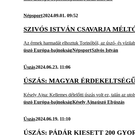
Népsport
2024.09.01. 09:52
SZIVÓS ISTVÁN CSAVARJA MÉLT
Az érmek harmadát elhoztuk Torinóból, az úszó- és vízil
úszó Európa-bajnokság
Népsport
Szivós István
Úszás
2024.06.23. 11:06
ÚSZÁS: MAGYAR ÉRDEKELTSÉGŰ
Késely Ajna: Kellemes délelőtti úszás volt ez, talán az ut
úszó Európa-bajnokság
Késely Ajna
úszó Eb
úszás
Úszás
2024.06.19. 11:10
ÚSZÁS: PÁDÁR KIESETT 200 GYO