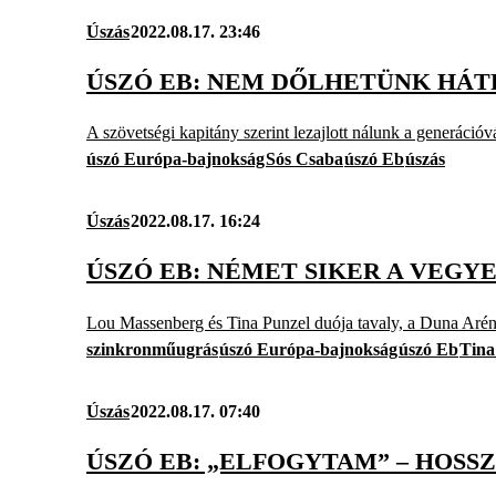
Úszás
2022.08.17. 23:46
ÚSZÓ EB: NEM DŐLHETÜNK HÁTR
A szövetségi kapitány szerint lezajlott nálunk a generáció
úszó Európa-bajnokság
Sós Csaba
úszó Eb
úszás
Úszás
2022.08.17. 16:24
ÚSZÓ EB: NÉMET SIKER A VEG
Lou Massenberg és Tina Punzel duója tavaly, a Duna Aréná
szinkronműugrás
úszó Európa-bajnokság
úszó Eb
Tina
Úszás
2022.08.17. 07:40
ÚSZÓ EB: „ELFOGYTAM” – HOSS