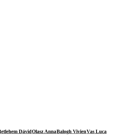
Betlehem Dávid
Olasz Anna
Balogh Vivien
Vas Luca