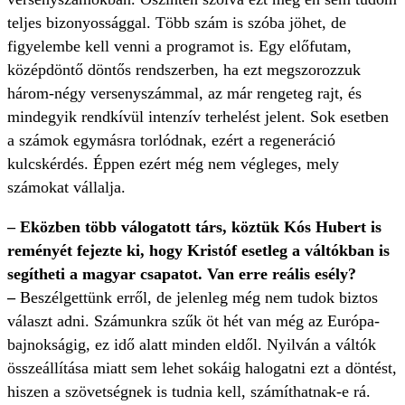
teljes bizonyossággal. Több szám is szóba jöhet, de
figyelembe kell venni a programot is. Egy előfutam,
középdöntő döntős rendszerben, ha ezt megszorozzuk
három-négy versenyszámmal, az már rengeteg rajt, és
mindegyik rendkívül intenzív terhelést jelent. Sok esetben
a számok egymásra torlódnak, ezért a regeneráció
kulcskérdés. Éppen ezért még nem végleges, mely
számokat vállalja.
– Eközben több válogatott társ, köztük Kós Hubert is
reményét fejezte ki, hogy Kristóf esetleg a váltókban is
segítheti a magyar csapatot. Van erre reális esély?
–
Beszélgettünk erről, de jelenleg még nem tudok biztos
választ adni. Számunkra szűk öt hét van még az Európa-
bajnokságig, ez idő alatt minden eldől. Nyilván a váltók
összeállítása miatt sem lehet sokáig halogatni ezt a döntést,
hiszen a szövetségnek is tudnia kell, számíthatnak-e rá.