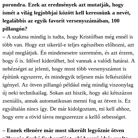
porondra. Ezek az eredmények azt mutatják, hogy
ismét a világ legjobbjai között kell keresnünk a nevét,
legalábbis az egyik favorit versenyszámában, 100
pillangón?
–
A szakma mindig is tudta, hogy Kristófban még ennél is
több van. Hogy ezt sikerül-e teljes egészében előhozni, azt
majd meglátjuk. Én mindenesetre szeretném, és azt érzem,
hogy ő is. Idővel kiderülhet, hol vannak a valódi határai. A
nehézséget az jelenti, hogy most több versenyszámot is
építünk egyszerre, és mindegyik teljesen más felkészülést
igényel. Az ötven pillangó például még mindig viszonylag
új neki technikailag. Sokan azt hiszik, hogy aki kétszázon
zseniális, annak automatikusan menni fog az ötven is. Ez
egyáltalán nincs így. De már kidolgoztam, mi kell ahhoz,
hogy erre a rövid távra megszerezze a kellő sebességet.
– Ennek ellenére már most sikerült legyőznie ötven