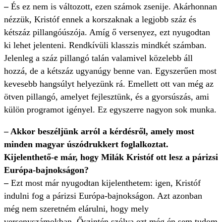
–
És ez nem is változott, ezen számok zsenije. Akárhonnan
nézzük, Kristóf ennek a korszaknak a legjobb száz és
kétszáz pillangóúszója. Amíg ő versenyez, ezt nyugodtan
ki lehet jelenteni. Rendkívüli klasszis mindkét számban.
Jelenleg a száz pillangó talán valamivel közelebb áll
hozzá, de a kétszáz ugyanúgy benne van. Egyszerűen most
kevesebb hangsúlyt helyezünk rá. Emellett ott van még az
ötven pillangó, amelyet fejlesztünk, és a gyorsúszás, ami
külön programot igényel. Ez egyszerre nagyon sok munka.
– Akkor beszéljünk arról a kérdésről, amely most
minden magyar úszódrukkert foglalkoztat.
Kijelenthető-e már, hogy Milák Kristóf ott lesz a párizsi
Európa-bajnokságon?
–
Ezt most már nyugodtan kijelenthetem: igen, Kristóf
indulni fog a párizsi Európa-bajnokságon. Azt azonban
még nem szeretném elárulni, hogy mely
versenyszámokban. Őszintén szólva ezt még én sem tudom