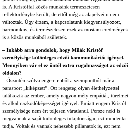
is. A Kristóffal közös munkánk természetesen
reflektorfénybe került, de ettől még az alapelveim nem
változtak. Úgy érzem, a kapcsolatunk kiegyensúlyozott,
harmonikus, és természetesen ezek az mostani eredmények
is a közös munkából születtek.
– Inkább arra gondolok, hogy Milák Kristóf
személyisége különleges edzői kommunikációt igényel.
Mennyiben vár el ez öntől extra rugalmasságot az edzői
oldalon?
–
Őszintén szólva engem ebből a szempontból már a
parasport „kiképzett”. Ott rengeteg olyan élethelyzettel
találkozik az ember, amely nagyon mély empátiát, türelmet
és alkalmazkodóképességet igényel. Emiatt engem Kristóf
személyisége nem ért teljesen váratlanul. Persze neki is
megvannak a saját különleges tulajdonságai, ezt mindenki
tudja. Voltak és vannak nehezebb pillanatok is, ezt nem