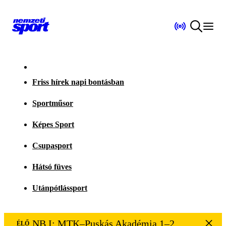
Friss hírek napi bontásban
Sportműsor
Képes Sport
Csupasport
Hátsó füves
Utánpótlássport
NB I: MTK–Puskás Akadémia 1–2
ÉLŐ