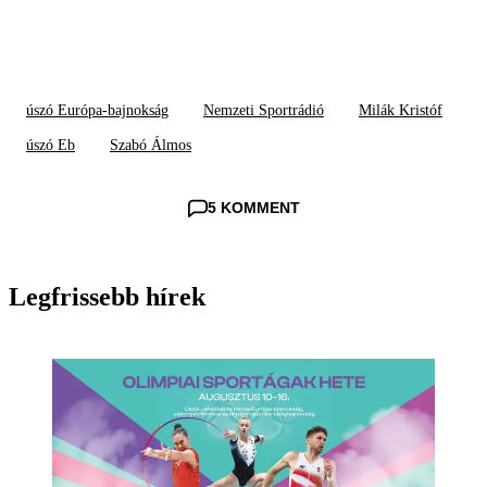
úszó Európa-bajnokság
Nemzeti Sportrádió
Milák Kristóf
úszó Eb
Szabó Álmos
5 KOMMENT
Legfrissebb hírek