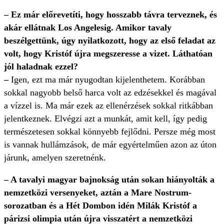
– Ez már előrevetíti, hogy hosszabb távra terveznek, és
akár ellátnak Los Angelesig. Amikor tavaly
beszélgettünk, úgy nyilatkozott, hogy az első feladat az
volt, hogy Kristóf újra megszeresse a vizet. Láthatóan
jól haladnak ezzel?
–
Igen, ezt ma már nyugodtan kijelenthetem. Korábban
sokkal nagyobb belső harca volt az edzésekkel és magával
a vízzel is. Ma már ezek az ellenérzések sokkal ritkábban
jelentkeznek. Elvégzi azt a munkát, amit kell, így pedig
természetesen sokkal könnyebb fejlődni. Persze még most
is vannak hullámzások, de már egyértelműen azon az úton
járunk, amelyen szeretnénk.
– A tavalyi magyar bajnokság után sokan hiányolták a
nemzetközi versenyeket, aztán a Mare Nostrum-
sorozatban és a Hét Dombon idén Milák Kristóf a
párizsi olimpia után újra visszatért a nemzetközi