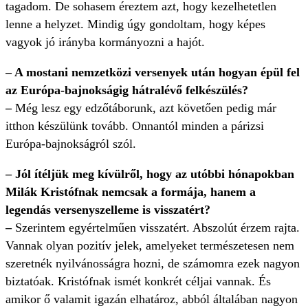
tagadom. De sohasem éreztem azt, hogy kezelhetetlen
lenne a helyzet. Mindig úgy gondoltam, hogy képes
vagyok jó irányba kormányozni a hajót.
– A mostani nemzetközi versenyek után hogyan épül fel
az Európa-bajnokságig hátralévő felkészülés?
–
Még lesz egy edzőtáborunk, azt követően pedig már
itthon készülünk tovább. Onnantól minden a párizsi
Európa-bajnokságról szól.
– Jól ítéljük meg kívülről, hogy az utóbbi hónapokban
Milák Kristófnak nemcsak a formája, hanem a
legendás versenyszelleme is visszatért?
–
Szerintem egyértelműen visszatért. Abszolút érzem rajta.
Vannak olyan pozitív jelek, amelyeket természetesen nem
szeretnék nyilvánosságra hozni, de számomra ezek nagyon
biztatóak. Kristófnak ismét konkrét céljai vannak. És
amikor ő valamit igazán elhatároz, abból általában nagyon