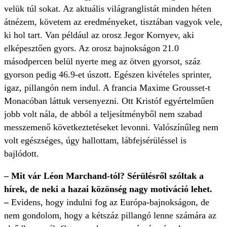
velük túl sokat. Az aktuális világranglistát minden héten
átnézem, követem az eredményeket, tisztában vagyok vele,
ki hol tart. Van például az orosz Jegor Kornyev, aki
elképesztően gyors. Az orosz bajnokságon 21.0
másodpercen belül nyerte meg az ötven gyorsot, száz
gyorson pedig 46.9-et úszott. Egészen kivételes sprinter,
igaz, pillangón nem indul. A francia Maxime Grousset-t
Monacóban láttuk versenyezni. Ott Kristóf egyértelműen
jobb volt nála, de abból a teljesítményből nem szabad
messzemenő következtetéseket levonni. Valószínűleg nem
volt egészséges, úgy hallottam, lábfejsérüléssel is
bajlódott.
– Mit vár Léon Marchand-tól? Sérülésről szóltak a
hírek, de neki a hazai közönség nagy motiváció lehet.
–
Evidens, hogy indulni fog az Európa-bajnokságon, de
nem gondolom, hogy a kétszáz pillangó lenne számára az