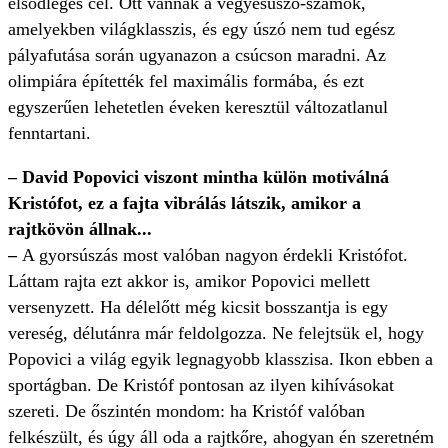
elsődleges cél. Ott vannak a vegyesúszó-számok,
amelyekben világklasszis, és egy úszó nem tud egész
pályafutása során ugyanazon a csúcson maradni. Az
olimpiára építették fel maximális formába, és ezt
egyszerűen lehetetlen éveken keresztül változatlanul
fenntartani.
– David Popovici viszont mintha külön motiválná
Kristófot, ez a fajta vibrálás látszik, amikor a
rajtkövön állnak...
–
A gyorsúszás most valóban nagyon érdekli Kristófot.
Láttam rajta ezt akkor is, amikor Popovici mellett
versenyzett. Ha délelőtt még kicsit bosszantja is egy
vereség, délutánra már feldolgozza. Ne felejtsük el, hogy
Popovici a világ egyik legnagyobb klasszisa. Ikon ebben a
sportágban. De Kristóf pontosan az ilyen kihívásokat
szereti. De őszintén mondom: ha Kristóf valóban
felkészült, és úgy áll oda a rajtkőre, ahogyan én szeretném