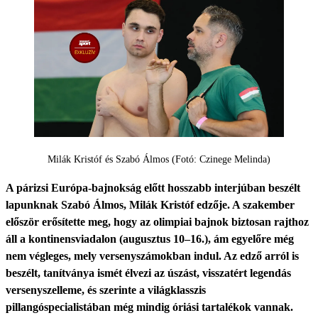
Milák Kristóf és Szabó Álmos (Fotó: Czinege Melinda)
A párizsi Európa-bajnokság előtt hosszabb interjúban beszélt
lapunknak Szabó Álmos, Milák Kristóf edzője. A szakember
először erősítette meg, hogy az olimpiai bajnok biztosan rajthoz
áll a kontinensviadalon (augusztus 10–16.), ám egyelőre még
nem végleges, mely versenyszámokban indul. Az edző arról is
beszélt, tanítványa ismét élvezi az úszást, visszatért legendás
versenyszelleme, és szerinte a világklasszis
pillangóspecialistában még mindig óriási tartalékok vannak.