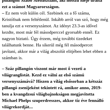
pillangón Szabó Szebasztiánt, aki hosszú ideje uralta
ezt a számot Magyarországon.
–
Ez nem volt külön cél. Szebinek ez a fő száma,
Kristófnak nem feltétlenül. Inkább arról van szó, hogy még
tanulja ezt a versenyszámot. Az idényt 23.3-as idővel
kezdte, most már fél másodperccel gyorsabb ennél. Ez
nagyon biztató. Úgy érzem, még további tizedeket
találhatunk benne. Ha sikerül még fél másodpercet
javítani, akkor már a világ abszolút elitjében lehet ebben a
számban is.
– Száz pillangón viszont már most ő vezeti a
világranglistát. Kezd ez válni az első számú
versenyszámává? Hiszen a világ elsősorban a kétszáz
pillangó zsenijeként tekintett rá, amikor anno, 2019-
ben a kvangdzsui világbajnokságon megjavította
Michael Phelps szuperdresszes, akkor tíz éve fennálló
világrekordját...