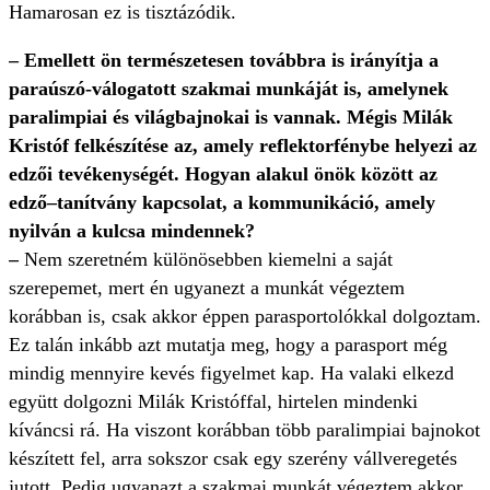
Hamarosan ez is tisztázódik.
– Emellett ön természetesen továbbra is irányítja a
paraúszó-válogatott szakmai munkáját is, amelynek
paralimpiai és világbajnokai is vannak. Mégis Milák
Kristóf felkészítése az, amely reflektorfénybe helyezi az
edzői tevékenységét. Hogyan alakul önök között az
edző–tanítvány kapcsolat, a kommunikáció, amely
nyilván a kulcsa mindennek?
–
Nem szeretném különösebben kiemelni a saját
szerepemet, mert én ugyanezt a munkát végeztem
korábban is, csak akkor éppen parasportolókkal dolgoztam.
Ez talán inkább azt mutatja meg, hogy a parasport még
mindig mennyire kevés figyelmet kap. Ha valaki elkezd
együtt dolgozni Milák Kristóffal, hirtelen mindenki
kíváncsi rá. Ha viszont korábban több paralimpiai bajnokot
készített fel, arra sokszor csak egy szerény vállveregetés
jutott. Pedig ugyanazt a szakmai munkát végeztem akkor