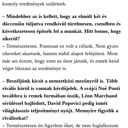
komoly eredmények születnek.
– Mindehhez az is kellett, hogy az elmúlt két év
döccenőin túljutva rendkívül türelmesen, csendben és
következetesen építsék fel a munkát. Hitt benne, hogy
sikerül?
–
Természetesen. Pontosan ez volt a célunk. Nem gyors
sikereket akartunk, hanem stabil alapot felépíteni. Most
már azt érzem, hogy ezen az úton járunk, és ennek kezd
végre látszani az eredménye is.
– Beszéljünk kicsit a nemzetközi mezőnyről is. Több
rivális körül is vannak kérdőjelek. A svájci Noè Ponti
továbbra is remek formában úszik, Léon Marchand
sérüléssel bajlódott, David Popovici pedig ismét
világklasszis teljesítményt nyújt. Mennyire figyelik a
riválisokat?
–
Természetesen én figyelem őket, de nem foglalkozom