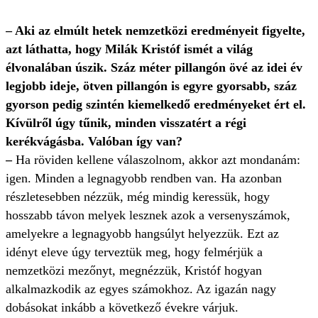
– Aki az elmúlt hetek nemzetközi eredményeit figyelte,
azt láthatta, hogy Milák Kristóf ismét a világ
élvonalában úszik. Száz méter pillangón övé az idei év
legjobb ideje, ötven pillangón is egyre gyorsabb, száz
gyorson pedig szintén kiemelkedő eredményeket ért el.
Kívülről úgy tűnik, minden visszatért a régi
kerékvágásba. Valóban így van?
–
Ha röviden kellene válaszolnom, akkor azt mondanám:
igen. Minden a legnagyobb rendben van. Ha azonban
részletesebben nézzük, még mindig keressük, hogy
hosszabb távon melyek lesznek azok a versenyszámok,
amelyekre a legnagyobb hangsúlyt helyezzük. Ezt az
idényt eleve úgy terveztük meg, hogy felmérjük a
nemzetközi mezőnyt, megnézzük, Kristóf hogyan
alkalmazkodik az egyes számokhoz. Az igazán nagy
dobásokat inkább a következő évekre várjuk.