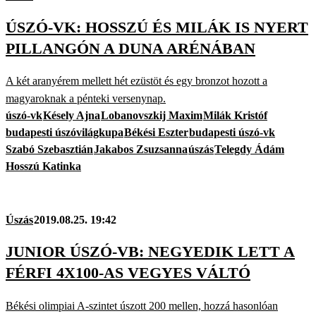
ÚSZÓ-VK: HOSSZÚ ÉS MILÁK IS NYERT
PILLANGÓN A DUNA ARÉNÁBAN
A két aranyérem mellett hét ezüstöt és egy bronzot hozott a
magyaroknak a pénteki versenynap.
úszó-vk
Késely Ajna
Lobanovszkij Maxim
Milák Kristóf
budapesti úszóvilágkupa
Békési Eszter
budapesti úszó-vk
Szabó Szebasztián
Jakabos Zsuzsanna
úszás
Telegdy Ádám
Hosszú Katinka
Úszás
2019.08.25. 19:42
JUNIOR ÚSZÓ-VB: NEGYEDIK LETT A
FÉRFI 4X100-AS VEGYES VÁLTÓ
Békési olimpiai A-szintet úszott 200 mellen, hozzá hasonlóan