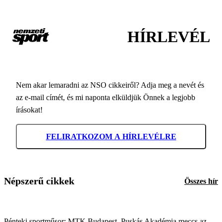
HÍRLEVÉL
Nem akar lemaradni az NSO cikkeiről? Adja meg a nevét és
az e-mail címét, és mi naponta elküldjük Önnek a legjobb
írásokat!
FELIRATKOZOM A HÍRLEVÉLRE
Népszerű cikkek
Összes hír
Pénteki sportműsor: MTK Budapest–Puskás Akadémia meccs az