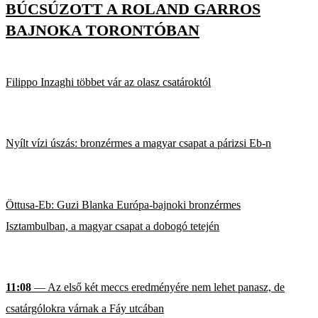
BÚCSÚZOTT A ROLAND GARROS
BAJNOKA TORONTÓBAN
Filippo Inzaghi többet vár az olasz csatároktól
Nyílt vízi úszás: bronzérmes a magyar csapat a párizsi Eb-n
Öttusa-Eb: Guzi Blanka Európa-bajnoki bronzérmes
Isztambulban, a magyar csapat a dobogó tetején
11:08
— Az első két meccs eredményére nem lehet panasz, de
csatárgólokra várnak a Fáy utcában