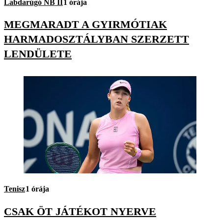
Labdarúgó NB II
1 órája
MEGMARADT A GYIRMÓTIAK
HARMADOSZTÁLYBAN SZERZETT
LENDÜLETE
Tenisz
1 órája
CSAK ÖT JÁTÉKOT NYERVE