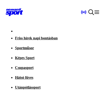
Friss hírek napi bontásban
Sportműsor
Képes Sport
Csupasport
Hátsó füves
Utánpótlássport