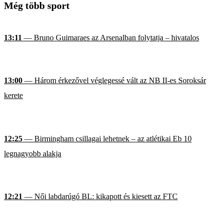
Még több sport
13:11
— Bruno Guimaraes az Arsenalban folytatja – hivatalos
13:00
— Három érkezővel véglegessé vált az NB II-es Soroksár
kerete
12:25
— Birmingham csillagai lehetnek – az atlétikai Eb 10
legnagyobb alakja
12:21
— Női labdarúgó BL: kikapott és kiesett az FTC