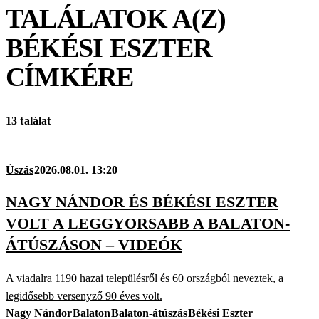
TALÁLATOK A(Z)
BÉKÉSI ESZTER
CÍMKÉRE
13 találat
Úszás
2026.08.01. 13:20
NAGY NÁNDOR ÉS BÉKÉSI ESZTER
VOLT A LEGGYORSABB A BALATON-
ÁTÚSZÁSON – VIDEÓK
A viadalra 1190 hazai településről és 60 országból neveztek, a
legidősebb versenyző 90 éves volt.
Nagy Nándor
Balaton
Balaton-átúszás
Békési Eszter