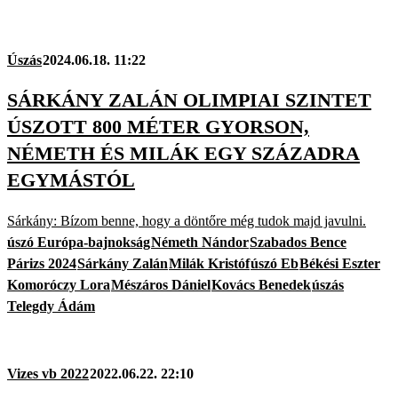
Úszás
2024.06.18. 11:22
SÁRKÁNY ZALÁN OLIMPIAI SZINTET
ÚSZOTT 800 MÉTER GYORSON,
NÉMETH ÉS MILÁK EGY SZÁZADRA
EGYMÁSTÓL
Sárkány: Bízom benne, hogy a döntőre még tudok majd javulni.
úszó Európa-bajnokság
Németh Nándor
Szabados Bence
Párizs 2024
Sárkány Zalán
Milák Kristóf
úszó Eb
Békési Eszter
Komoróczy Lora
Mészáros Dániel
Kovács Benedek
úszás
Telegdy Ádám
Vizes vb 2022
2022.06.22. 22:10