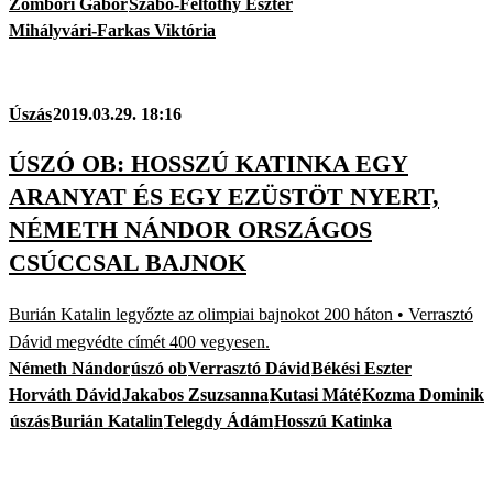
Zombori Gábor
Szabó-Feltóthy Eszter
Mihályvári-Farkas Viktória
Úszás
2019.03.29. 18:16
ÚSZÓ OB: HOSSZÚ KATINKA EGY
ARANYAT ÉS EGY EZÜSTÖT NYERT,
NÉMETH NÁNDOR ORSZÁGOS
CSÚCCSAL BAJNOK
Burián Katalin legyőzte az olimpiai bajnokot 200 háton • Verrasztó
Dávid megvédte címét 400 vegyesen.
Németh Nándor
úszó ob
Verrasztó Dávid
Békési Eszter
Horváth Dávid
Jakabos Zsuzsanna
Kutasi Máté
Kozma Dominik
úszás
Burián Katalin
Telegdy Ádám
Hosszú Katinka