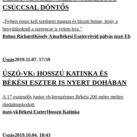
CSÚCCSAL DÖNTŐS
„Fejben össze kell szednem magam és bízom benne, hogy a
benyúlásoknál a szerencse is velem lesz.”
Bohus Richárd
Késely Ajna
Békési Eszter
rövid pályás úszó Eb
Úszás
2019.11.07. 17:59
ÚSZÓ-VK: HOSSZÚ KATINKA ÉS
BÉKÉSI ESZTER IS NYERT DOHÁBAN
A 17 esztendős junior vb-bronzérmes Békési 200 méter mellen
diadalmaskodott.
úszó-vk
Békési Eszter
Hosszú Katinka
Úszás
2019.10.04. 18:43