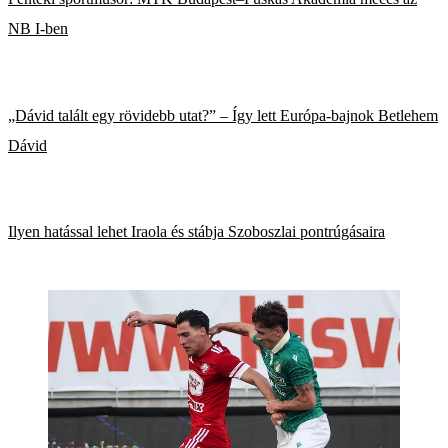
NB I-ben
„Dávid talált egy rövidebb utat?” – Így lett Európa-bajnok Betlehem
Dávid
Ilyen hatással lehet Iraola és stábja Szoboszlai pontrúgásaira