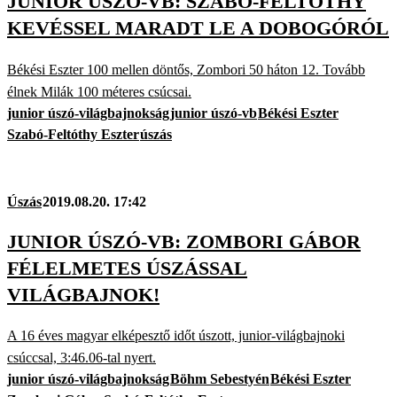
JUNIOR ÚSZÓ-VB: SZABÓ-FELTÓTHY
KEVÉSSEL MARADT LE A DOBOGÓRÓL
Békési Eszter 100 mellen döntős, Zombori 50 háton 12. Tovább
élnek Milák 100 méteres csúcsai.
junior úszó-világbajnokság
junior úszó-vb
Békési Eszter
Szabó-Feltóthy Eszter
úszás
Úszás
2019.08.20. 17:42
JUNIOR ÚSZÓ-VB: ZOMBORI GÁBOR
FÉLELMETES ÚSZÁSSAL
VILÁGBAJNOK!
A 16 éves magyar elképesztő időt úszott, junior-világbajnoki
csúccsal, 3:46.06-tal nyert.
junior úszó-világbajnokság
Böhm Sebestyén
Békési Eszter