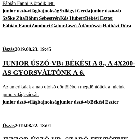
Fábián Fanni is ötödik lett.
junior úszó-világbajnokság
Szilágyi Gerda
junior úszó-vb
Szőke Zita
Böhm Sebestyén
Kós Hubert
Békési Eszter
Fábián Fanni
Zombori Gábor
Jászó Ádám
úszás
Hatházi Dóra
Úszás
2019.08.23. 19:45
JUNIOR ÚSZÓ-VB: BÉKÉSI A 8., A 4X200-
AS GYORSVÁLTÓNK A 6.
Az amerikaiak a nap utolsó döntőjében megdöntötték a mieink
juniorvilágcsúcsát.
junior úszó-világbajnokság
junior úszó-vb
Békési Eszter
Úszás
2019.08.22. 18:01