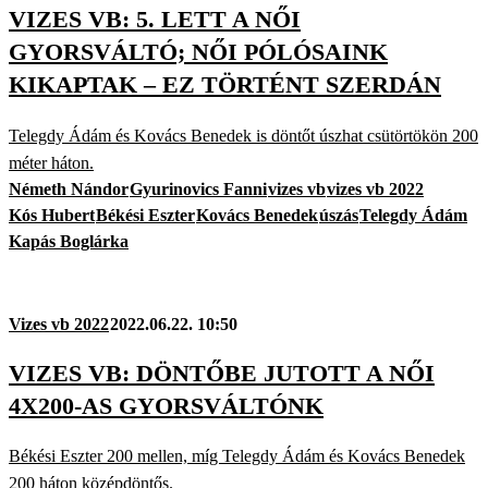
VIZES VB: 5. LETT A NŐI
GYORSVÁLTÓ; NŐI PÓLÓSAINK
KIKAPTAK – EZ TÖRTÉNT SZERDÁN
Telegdy Ádám és Kovács Benedek is döntőt úszhat csütörtökön 200
méter háton.
Németh Nándor
Gyurinovics Fanni
vizes vb
vizes vb 2022
Kós Hubert
Békési Eszter
Kovács Benedek
úszás
Telegdy Ádám
Kapás Boglárka
Vizes vb 2022
2022.06.22. 10:50
VIZES VB: DÖNTŐBE JUTOTT A NŐI
4X200-AS GYORSVÁLTÓNK
Békési Eszter 200 mellen, míg Telegdy Ádám és Kovács Benedek
200 háton középdöntős.