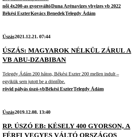
női 4x200-as gyorsváltó
Duna Aréna
vizes vb
vizes vb 2022
Békési Eszter
Kovács Benedek
Telegdy Ádám
Úszás
2021.12.21. 07:44
ÚSZÁS: MAGYAROK NÉLKÜL ZÁRUL A
VB ABU-DZABIBAN
Telegdy Ádám 200 háton, Békési Eszter 200 mellen indult –
egyikük sem jutott be a döntőbe.
rövid pályás úszó-vb
Békési Eszter
Telegdy Ádám
Úszás
2019.12.08. 13:40
RP. ÚSZÓ EB: KÉSELY 400 GYORSON, A
FÉRFI VEGYES VÁLTÓ ORSZÁGOS