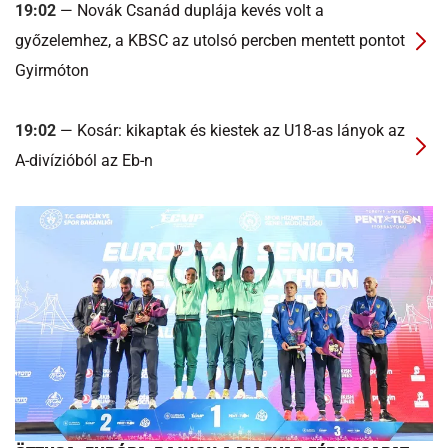
19:02
— Novák Csanád duplája kevés volt a
győzelemhez, a KBSC az utolsó percben mentett pontot
Gyirmóton
19:02
— Kosár: kikaptak és kiestek az U18-as lányok az
A-divízióból az Eb-n