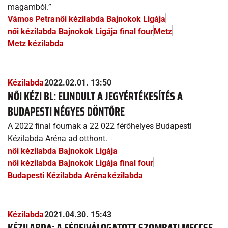
magamból.”
Vámos Petra
női kézilabda Bajnokok Ligája
női kézilabda Bajnokok Ligája final four
Metz
Metz kézilabda
Kézilabda
2022.02.01. 13:50
NŐI KÉZI BL: ELINDULT A JEGYÉRTÉKESÍTÉS A
BUDAPESTI NÉGYES DÖNTŐRE
A 2022 final fournak a 22 022 férőhelyes Budapesti
Kézilabda Aréna ad otthont.
női kézilabda Bajnokok Ligája
női kézilabda Bajnokok Ligája final four
Budapesti Kézilabda Aréna
kézilabda
Kézilabda
2021.04.30. 15:43