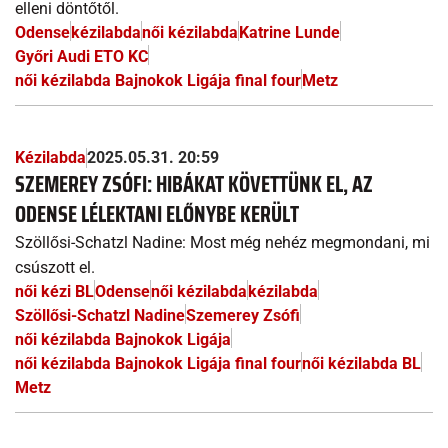
elleni döntőtől.
Odense
kézilabda
női kézilabda
Katrine Lunde
Győri Audi ETO KC
női kézilabda Bajnokok Ligája final four
Metz
Kézilabda
2025.05.31. 20:59
SZEMEREY ZSÓFI: HIBÁKAT KÖVETTÜNK EL, AZ
ODENSE LÉLEKTANI ELŐNYBE KERÜLT
Szöllősi-Schatzl Nadine: Most még nehéz megmondani, mi
csúszott el.
női kézi BL
Odense
női kézilabda
kézilabda
Szöllősi-Schatzl Nadine
Szemerey Zsófi
női kézilabda Bajnokok Ligája
női kézilabda Bajnokok Ligája final four
női kézilabda BL
Metz