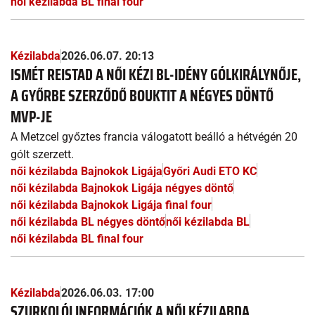
női kézilabda BL final four
Kézilabda
2026.06.07. 20:13
ISMÉT REISTAD A NŐI KÉZI BL-IDÉNY GÓLKIRÁLYNŐJE,
A GYŐRBE SZERZŐDŐ BOUKTIT A NÉGYES DÖNTŐ
MVP-JE
A Metzcel győztes francia válogatott beálló a hétvégén 20
gólt szerzett.
női kézilabda Bajnokok Ligája
Győri Audi ETO KC
női kézilabda Bajnokok Ligája négyes döntő
női kézilabda Bajnokok Ligája final four
női kézilabda BL négyes döntő
női kézilabda BL
női kézilabda BL final four
Kézilabda
2026.06.03. 17:00
SZURKOLÓI INFORMÁCIÓK A NŐI KÉZILABDA