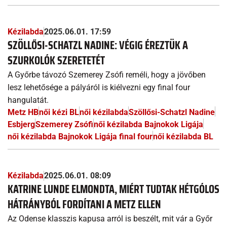
Kézilabda
2025.06.01. 17:59
SZÖLLŐSI-SCHATZL NADINE: VÉGIG ÉREZTÜK A
SZURKOLÓK SZERETETÉT
A Győrbe távozó Szemerey Zsófi reméli, hogy a jövőben
lesz lehetősége a pályáról is kiélvezni egy final four
hangulatát.
Metz HB
női kézi BL
női kézilabda
Szöllősi-Schatzl Nadine
Esbjerg
Szemerey Zsófi
női kézilabda Bajnokok Ligája
női kézilabda Bajnokok Ligája final four
női kézilabda BL
Kézilabda
2025.06.01. 08:09
KATRINE LUNDE ELMONDTA, MIÉRT TUDTAK HÉTGÓLOS
HÁTRÁNYBÓL FORDÍTANI A METZ ELLEN
Az Odense klasszis kapusa arról is beszélt, mit vár a Győr