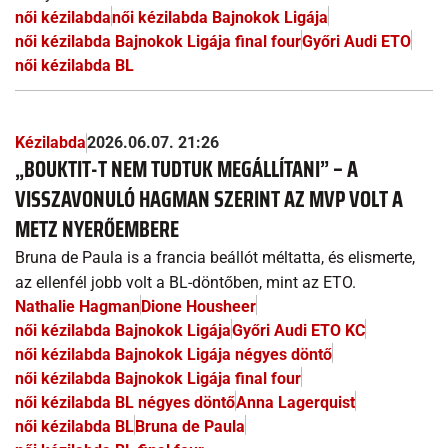
női kézilabda
női kézilabda Bajnokok Ligája
női kézilabda Bajnokok Ligája final four
Győri Audi ETO
női kézilabda BL
Kézilabda
2026.06.07. 21:26
„BOUKTIT-T NEM TUDTUK MEGÁLLÍTANI” – A
VISSZAVONULÓ HAGMAN SZERINT AZ MVP VOLT A
METZ NYERŐEMBERE
Bruna de Paula is a francia beállót méltatta, és elismerte,
az ellenfél jobb volt a BL-döntőben, mint az ETO.
Nathalie Hagman
Dione Housheer
női kézilabda Bajnokok Ligája
Győri Audi ETO KC
női kézilabda Bajnokok Ligája négyes döntő
női kézilabda Bajnokok Ligája final four
női kézilabda BL négyes döntő
Anna Lagerquist
női kézilabda BL
Bruna de Paula