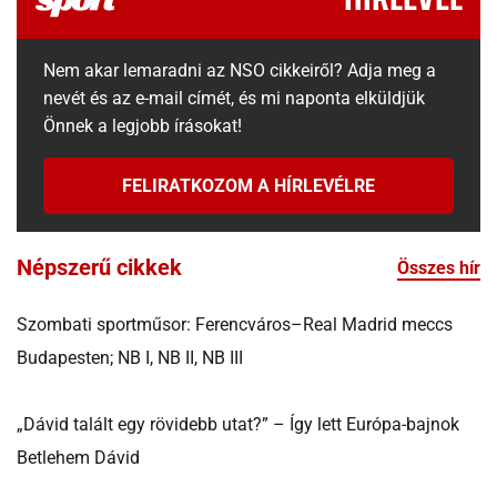
Nem akar lemaradni az NSO cikkeiről? Adja meg a
nevét és az e-mail címét, és mi naponta elküldjük
Önnek a legjobb írásokat!
FELIRATKOZOM A HÍRLEVÉLRE
Népszerű cikkek
Összes hír
Szombati sportműsor: Ferencváros–Real Madrid meccs
Budapesten; NB I, NB II, NB III
„Dávid talált egy rövidebb utat?” – Így lett Európa-bajnok
Betlehem Dávid