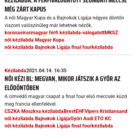
KÉZILABDA: A FÉRFIVÁLOGATOTT SZOMBATI MECCSE
MÉG ZÁRT KAPUS
A női Magyar Kupa és a Bajnokok Ligája négyes döntőn
viszont valószínűleg már lehetnek nézők.
koronavírus
magyar férfi kézilabda-válogatott
MKSZ
női kézilabda Magyar Kupa
női kézilabda Bajnokok Ligája final four
kézilabda
Kézilabda
2021.04.14. 16:35
NŐI KÉZI BL: MEGVAN, MIKOR JÁTSZIK A GYŐR AZ
ELŐDÖNTŐBEN
A címvédő magyar csapat a final four első meccsén küzd
meg francia ellenfelével.
CSZKA Moszkva kézilabda
Brest
EHF
Vipers Kristiansand
női kézilabda Bajnokok Ligája
Győri Audi ETO KC
női kézilabda Bajnokok Ligája final four
kézilabda