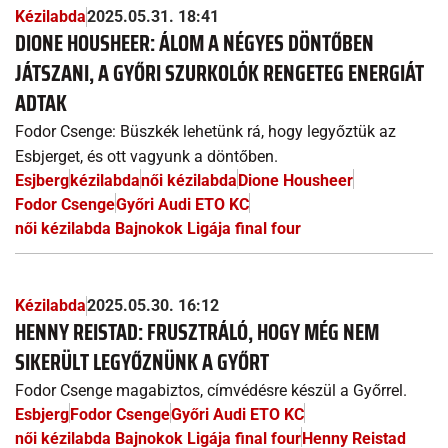
Kézilabda
2025.05.31. 18:41
DIONE HOUSHEER: ÁLOM A NÉGYES DÖNTŐBEN
JÁTSZANI, A GYŐRI SZURKOLÓK RENGETEG ENERGIÁT
ADTAK
Fodor Csenge: Büszkék lehetünk rá, hogy legyőztük az
Esbjerget, és ott vagyunk a döntőben.
Esjberg
kézilabda
női kézilabda
Dione Housheer
Fodor Csenge
Győri Audi ETO KC
női kézilabda Bajnokok Ligája final four
Kézilabda
2025.05.30. 16:12
HENNY REISTAD: FRUSZTRÁLÓ, HOGY MÉG NEM
SIKERÜLT LEGYŐZNÜNK A GYŐRT
Fodor Csenge magabiztos, címvédésre készül a Győrrel.
Esbjerg
Fodor Csenge
Győri Audi ETO KC
női kézilabda Bajnokok Ligája final four
Henny Reistad