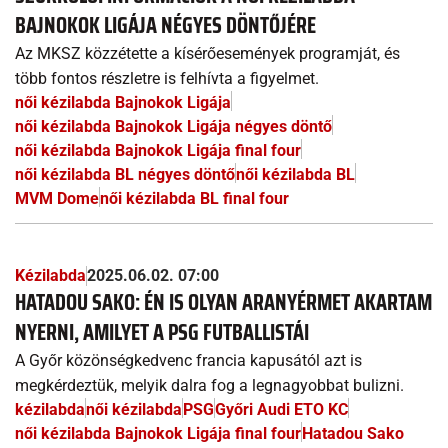
BAJNOKOK LIGÁJA NÉGYES DÖNTŐJÉRE
Az MKSZ közzétette a kísérőesemények programját, és
több fontos részletre is felhívta a figyelmet.
női kézilabda Bajnokok Ligája
női kézilabda Bajnokok Ligája négyes döntő
női kézilabda Bajnokok Ligája final four
női kézilabda BL négyes döntő
női kézilabda BL
MVM Dome
női kézilabda BL final four
Kézilabda
2025.06.02. 07:00
HATADOU SAKO: ÉN IS OLYAN ARANYÉRMET AKARTAM
NYERNI, AMILYET A PSG FUTBALLISTÁI
A Győr közönségkedvenc francia kapusától azt is
megkérdeztük, melyik dalra fog a legnagyobbat bulizni.
kézilabda
női kézilabda
PSG
Győri Audi ETO KC
női kézilabda Bajnokok Ligája final four
Hatadou Sako