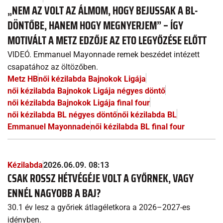
„NEM AZ VOLT AZ ÁLMOM, HOGY BEJUSSAK A BL-
DÖNTŐBE, HANEM HOGY MEGNYERJEM” – ÍGY
MOTIVÁLT A METZ EDZŐJE AZ ETO LEGYŐZÉSE ELŐTT
VIDEÓ. Emmanuel Mayonnade remek beszédet intézett
csapatához az öltözőben.
Metz HB
női kézilabda Bajnokok Ligája
női kézilabda Bajnokok Ligája négyes döntő
női kézilabda Bajnokok Ligája final four
női kézilabda BL négyes döntő
női kézilabda BL
Emmanuel Mayonnade
női kézilabda BL final four
Kézilabda
2026.06.09. 08:13
CSAK ROSSZ HÉTVÉGÉJE VOLT A GYŐRNEK, VAGY
ENNÉL NAGYOBB A BAJ?
30.1 év lesz a győriek átlagéletkora a 2026–2027-es
idényben.