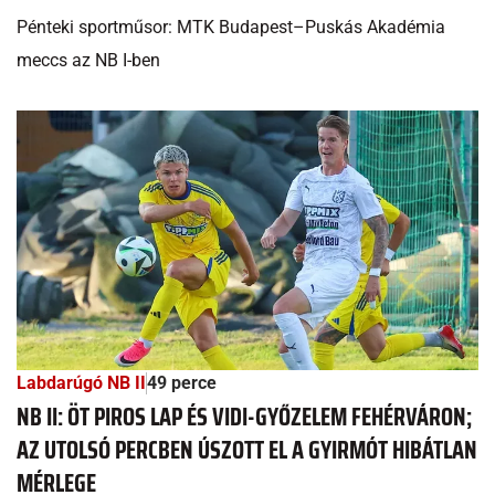
Pénteki sportműsor: MTK Budapest–Puskás Akadémia
meccs az NB I-ben
Labdarúgó NB II
49 perce
NB II: ÖT PIROS LAP ÉS VIDI-GYŐZELEM FEHÉRVÁRON;
AZ UTOLSÓ PERCBEN ÚSZOTT EL A GYIRMÓT HIBÁTLAN
MÉRLEGE