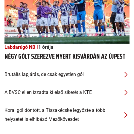
Labdarúgó NB I
1 órája
NÉGY GÓLT SZEREZVE NYERT KISVÁRDÁN AZ ÚJPEST
Brutális lapjárás, de csak egyetlen gól
A BVSC ellen izzadta ki első sikerét a KTE
Korai gól döntött, a Tiszakécske legyőzte a több
helyzetet is elhibázó Mezőkövesdet