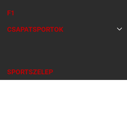
F1
CSAPATSPORTOK
SPORTSZELEP
EREDMÉNYEK, JEGYZŐKÖNYVEK,
TABELLÁK
NAPI SPORTMŰSOR