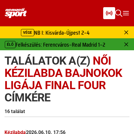
NB I: Kisvárda–Újpest 2–4
VÉGE
Felkészülés: Ferencváros–Real Madrid 1–2
ÉLŐ
TALÁLATOK A(Z)
NŐI
KÉZILABDA BAJNOKOK
LIGÁJA FINAL FOUR
CÍMKÉRE
16 találat
Kézilabda
2026.06.10. 17:56