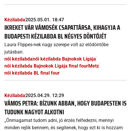
Kézilabda
2025.05.01. 18:47
IKREKET VÁR VÁMOSÉK CSAPATTÁRSA, KIHAGYJA A
BUDAPESTI KÉZILABDA BL NÉGYES DÖNTŐJÉT
Laura Flippes-nek nagy szerepe volt az elődöntőbe
jutásban.
női kézilabda
női kézilabda Bajnokok Ligája
női kézilabda Bajnokok Ligája final four
Metz
női kézilabda BL final four
Kézilabda
2025.04.29. 12:29
VÁMOS PETRA: BÍZUNK ABBAN, HOGY BUDAPESTEN IS
TUDUNK NAGYOT ALKOTNI
„Önmagamat tudom adni, jó érzés felfedezni, mennyi
minden rejlik bennem, és segítenek, hogy ezt ki is hozzam