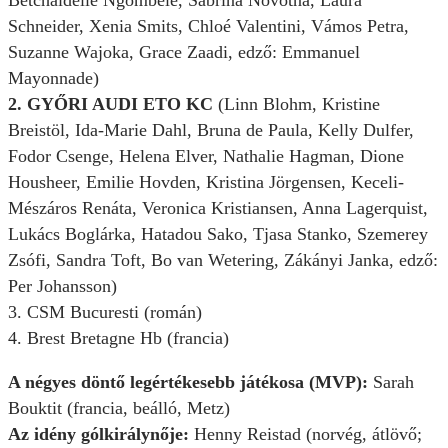
Betchaidelle Ngombele, Sabrina Novotná, Laura
Schneider, Xenia Smits, Chloé Valentini, Vámos Petra,
Suzanne Wajoka, Grace Zaadi, edző: Emmanuel
Mayonnade)
2. GYŐRI AUDI ETO KC
(Linn Blohm, Kristine
Breistöl, Ida-Marie Dahl, Bruna de Paula, Kelly Dulfer,
Fodor Csenge, Helena Elver, Nathalie Hagman, Dione
Housheer, Emilie Hovden, Kristina Jörgensen, Keceli-
Mészáros Renáta, Veronica Kristiansen, Anna Lagerquist,
Lukács Boglárka, Hatadou Sako, Tjasa Stanko, Szemerey
Zsófi, Sandra Toft, Bo van Wetering, Zákányi Janka, edző:
Per Johansson)
3. CSM Bucuresti (román)
4. Brest Bretagne Hb (francia)
A négyes döntő legértékesebb játékosa (MVP):
Sarah
Bouktit (francia, beálló, Metz)
Az idény gólkirálynője:
Henny Reistad (norvég, átlövő;