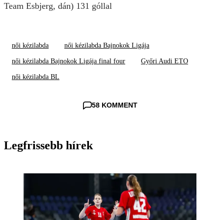
Team Esbjerg, dán) 131 góllal
női kézilabda
női kézilabda Bajnokok Ligája
női kézilabda Bajnokok Ligája final four
Győri Audi ETO
női kézilabda BL
58 KOMMENT
Legfrissebb hírek