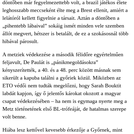
döntőben már fegyelmezettebb volt, a brazil játékos élete
leghosszabb meccseként élte meg a Brest ellenit, amiért a
lelátóról kellett figyelnie a társait. Aztán a döntőben a
„pihentebb lábaival” sokáig ismét minden vele szemben
állót megvert, hétszer is betalált, de ez a szokásosnál több
hibával párosult.
A metziek védekezése a második fél­időre egyértelműen
feljavult, De Paulát is „pánikmegoldásokra”
kényszerítették, a 40. és a 48. perc között másnak sem
sikerült a kapuba találni a győriek közül. Miközben az
ETO védői nem tudták megelőzni, hogy Sarah Bouktit
labdát kapjon, így ő jelentős károkat okozott a magyar
csapat védekezésében – ha nem is egymaga nyerte meg a
Metz történetének első BL-trófeáját, de hatalmas szerepe
volt benne.
Hiába lesz kettővel kevesebb érkezője a Győrnek, mint