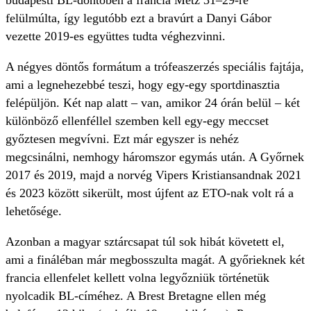
budapesti BL-döntőben a francia Metz 31–29-re
felülmúlta, így legutóbb ezt a bravúrt a Danyi Gábor
vezette 2019-es együttes tudta véghezvinni.
A négyes döntős formátum a trófeaszerzés speciális fajtája,
ami a legnehezebbé teszi, hogy egy-egy sportdinasztia
felépüljön. Két nap alatt – van, amikor 24 órán belül – két
különböző ellenféllel szemben kell egy-egy meccset
győztesen megvívni. Ezt már egyszer is nehéz
megcsinálni, nemhogy háromszor egymás után. A Győrnek
2017 és 2019, majd a norvég Vipers Kristiansandnak 2021
és 2023 között sikerült, most újfent az ETO-nak volt rá a
lehetősége.
Azonban a magyar sztárcsapat túl sok hibát követett el,
ami a fináléban már megbosszulta magát. A győrieknek két
francia ellenfelet kellett volna legyőzniük történetük
nyolcadik BL-címéhez. A Brest Bretagne ellen még