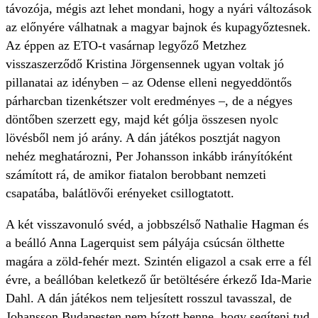
távozója, mégis azt lehet mondani, hogy a nyári változások
az előnyére válhatnak a magyar bajnok és kupagyőztesnek.
Az éppen az ETO-t vasárnap legyőző Metzhez
visszaszerződő Kristina Jörgensennek ugyan voltak jó
pillanatai az idényben – az Odense elleni negyeddöntős
párharcban tizenkétszer volt eredményes –, de a négyes
döntőben szerzett egy, majd két gólja összesen nyolc
lövésből nem jó arány. A dán játékos posztját nagyon
nehéz meghatározni, Per Johansson inkább irányítóként
számított rá, de amikor fiatalon berobbant nemzeti
csapatába, balátlövői erényeket csillogtatott.
A két visszavonuló svéd, a jobbszélső Nathalie Hagman és
a beálló Anna Lagerquist sem pályája csúcsán ölthette
magára a zöld-fehér mezt. Szintén eligazol a csak erre a fél
évre, a beállóban keletkező űr betöltésére érkező Ida-Marie
Dahl. A dán játékos nem teljesített rosszul tavasszal, de
Johansson Budapesten nem bízott benne, hogy segíteni tud