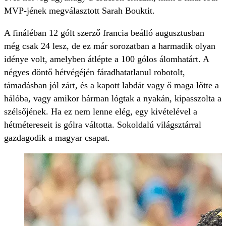
MVP-jének megválasztott Sarah Bouktit.
A fináléban 12 gólt szerző francia beálló augusztusban
még csak 24 lesz, de ez már sorozatban a harmadik olyan
idénye volt, amelyben átlépte a 100 gólos álomhatárt. A
négyes döntő hétvégéjén fáradhatatlanul robotolt,
támadásban jól zárt, és a kapott labdát vagy ő maga lőtte a
hálóba, vagy amikor hárman lógtak a nyakán, kipasszolta a
szélsőjének. Ha ez nem lenne elég, egy kivételével a
hétmétereseit is gólra váltotta. Sokoldalú világsztárral
gazdagodik a magyar csapat.