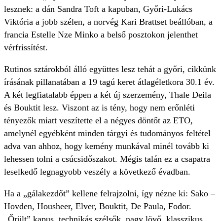
lesznek: a dán Sandra Toft a kapuban, Győri-Lukács
Viktória a jobb szélen, a norvég Kari Brattset beállóban, a
francia Estelle Nze Minko a belső posztokon jelenthet
vérfrissítést.
Rutinos sztárokból álló együttes lesz tehát a győri, cikkünk
írásának pillanatában a 19 tagú keret átlagéletkora 30.1 év.
A két legfiatalabb éppen a két új szerzemény, Thale Deila
és Bouktit lesz. Viszont az is tény, hogy nem erőnléti
tényezők miatt veszítette el a négyes döntőt az ETO,
amelynél egyébként minden tárgyi és tudományos feltétel
adva van ahhoz, hogy kemény munkával minél tovább ki
lehessen tolni a csúcsidőszakot. Mégis talán ez a csapatra
leselkedő legnagyobb veszély a következő évadban.
Ha a „gálakezdőt” kellene felrajzolni, így nézne ki: Sako –
Hovden, Housheer, Elver, Bouktit, De Paula, Fodor.
„Őrült” kapus, technikás szélsők, nagy lövő, klasszikus