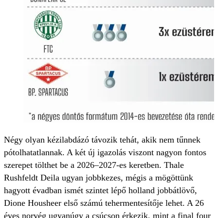
Négy olyan kézilabdázó távozik tehát, akik nem tűnnek
pótolhatatlannak. A két új igazolás viszont nagyon fontos
szerepet tölthet be a 2026–2027-es keretben. Thale
Rushfeldt Deila ugyan jobbkezes, mégis a mögöttünk
hagyott évadban ismét szintet lépő holland jobb­átlövő,
Dione Housheer első számú tehermentesítője lehet. A 26
éves norvég ugyanúgy a csúcson érkezik, mint a final four