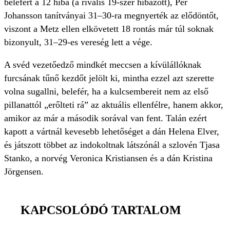
belefért a 12 hiba (a rivális 19-szer hibázott), Per
Johansson tanítványai 31–30-ra megnyerték az elődöntőt,
viszont a Metz ellen elkövetett 18 rontás már túl soknak
bizonyult, 31–29-es vereség lett a vége.
A svéd vezetőedző mindkét meccsen a kívülállóknak
furcsának tűnő kezdőt jelölt ki, mintha ezzel azt szerette
volna sugallni, belefér, ha a kulcsembereit nem az első
pillanattól „erőlteti rá” az aktuális ellenfélre, hanem akkor,
amikor az már a második sorával van fent. Talán ezért
kapott a vártnál kevesebb lehetőséget a dán Helena Elver,
és játszott többet az indokoltnak látszónál a szlovén Tjasa
Stanko, a norvég Veronica Kristiansen és a dán Kristina
Jörgensen.
KAPCSOLÓDÓ TARTALOM