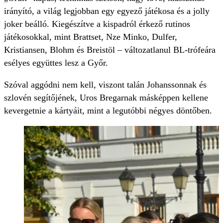
irányító, a világ legjobban egy egyező játékosa és a jolly
joker beálló. Kiegészítve a kispadról érkező rutinos
játékosokkal, mint Brattset, Nze Minko, Dulfer,
Kristiansen, Blohm és Breistöl – változatlanul BL-trófeára
esélyes együttes lesz a Győr.
Szóval aggódni nem kell, viszont talán Johanssonnak és
szlovén segítőjének, Uros Bregarnak másképpen kellene
kevergetnie a kártyáit, mint a legutóbbi négyes döntőben.