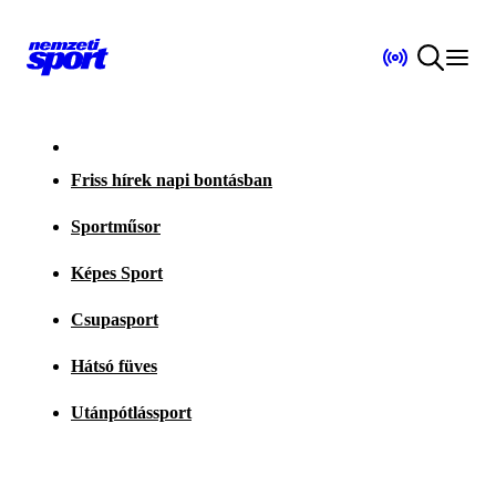
Friss hírek napi bontásban
Sportműsor
Képes Sport
Csupasport
Hátsó füves
Utánpótlássport