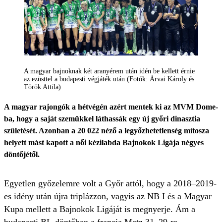
A magyar bajnoknak két aranyérem után idén be kellett érnie
az ezüsttel a budapesti végjáték után (Fotók: Árvai Károly és
Török Attila)
A magyar rajongók a hétvégén azért mentek ki az MVM Dome-
ba, hogy a saját szemükkel láthassák egy új győri dinasztia
születését. Azonban a 20 022 néző a legyőzhetetlenség mítosza
helyett mást kapott a női kézilabda Bajnokok Ligája négyes
döntőjétől.
Egyetlen győzelemre volt a Győr attól, hogy a 2018–2019-
es idény után újra triplázzon, vagyis az NB I és a Magyar
Kupa mellett a Bajnokok Ligáját is megnyerje. Ám a