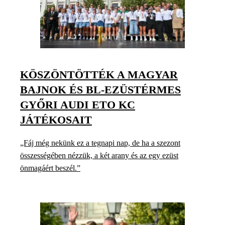
KÖSZÖNTÖTTÉK A MAGYAR
BAJNOK ÉS BL-EZÜSTÉRMES
GYŐRI AUDI ETO KC
JÁTÉKOSAIT
„Fáj még nekünk ez a tegnapi nap, de ha a szezont
összességében nézzük, a két arany és az egy ezüst
önmagáért beszél.”