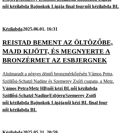
női kézilabda Bajnokok Ligája final four
női kézilabda BL
Kézilabda
2025.06.01. 16:31
REISTAD BEMENT AZ ÖLTÖZŐBE,
MAJD KIJÖTT, ÉS MEGNYERTE A
BRONZÉRMET AZ ESBJERGNEK
Alulmaradt a négyes döntő bronzmérkőzésén Vámos Petra,
Szöllősi-Schatzl Nadine és Szemerey Zsófi csapata, a Metz.
Vámos Petra
Metz HB
női kézi BL
női kézilabda
Szöllősi-Schatzl Nadine
Esbjerg
Szemerey Zsófi
női kézilabda Bajnokok Ligája
női kézi BL final four
női kézilabda BL
Kézilabda
2025.05.31. 20:59