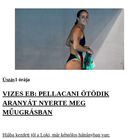
Úszás
1 órája
VIZES EB: PELLACANI ÖTÖDIK
ARANYÁT NYERTE MEG
MŰUGRÁSBAN
Hiába kezdett jól a Loki, már kétgólos hátrányban van: