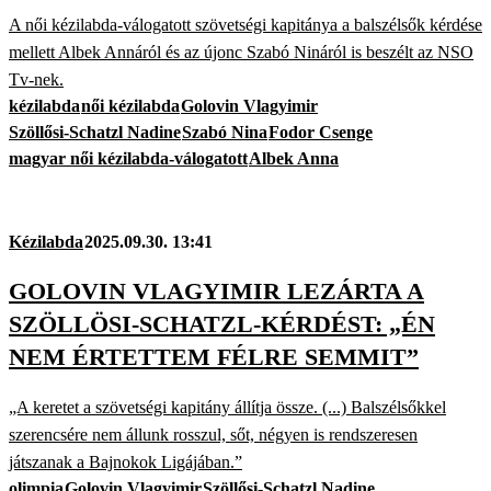
A női kézilabda-válogatott szövetségi kapitánya a balszélsők kérdése
mellett Albek Annáról és az újonc Szabó Nináról is beszélt az NSO
Tv-nek.
kézilabda
női kézilabda
Golovin Vlagyimir
Szöllősi-Schatzl Nadine
Szabó Nina
Fodor Csenge
magyar női kézilabda-válogatott
Albek Anna
Kézilabda
2025.09.30. 13:41
GOLOVIN VLAGYIMIR LEZÁRTA A
SZÖLLÖSI-SCHATZL-KÉRDÉST: „ÉN
NEM ÉRTETTEM FÉLRE SEMMIT”
„A keretet a szövetségi kapitány állítja össze. (...) Balszélsőkkel
szerencsére nem állunk rosszul, sőt, négyen is rendszeresen
játszanak a Bajnokok Ligájában.”
olimpia
Golovin Vlagyimir
Szöllősi-Schatzl Nadine