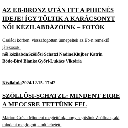
AZ EB-BRONZ UTÁN ITT A PIHENÉS
IDEJE! ÍGY TÖLTIK A KARÁCSONYT
NŐI KÉZILABDÁZÓINK – FOTÓK
Családi körben, visszafogottan ünnepeltek az Eb-n remeklő
játékosok.
női kézilabda
Szöllősi-Schatzl Nadine
Klujber Katrin
Böde-Bíró Blanka
Győri-Lukács Viktória
Kézilabda
2024.12.15. 17:42
SZÖLLŐSI-SCHATZL: MINDENT ERRE
A MECCSRE TETTÜNK FEL
Márton Gréta: Mindent megtettünk, hogy segítsünk Zsófinak, aki
mindent megfogott, amit lehetett.