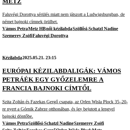
METZ
Faluvégi Dorottya sérülés miatt nem játszott a Ludwigsburgban, de
német bajnoki címnek örülhet.
Vámos Petra
Metz HB
női kézilabda
Szöllősi-Schatzl Nadine
Szemerey Zsófi
Faluvégi Dorottya
Kézilabda
2025.05.21. 23:15
EURÓPAI KÉZILABDALIGÁK: VÁMOS
PETRÁÉK EGY GYŐZELEMRE A
FRANCIA BAJNOKI CÍMTŐL
Szita Zoltán és Fazekas Gergő csapata, az Orlen Wisla Plock 35–20-
re nyert a Górnik Zabrze otthonában, és így bejutott a lengyel
bajnoki döntőbe.
Vámos Petra
Szöllősi-Schatzl Nadine
Szemerey Zsófi