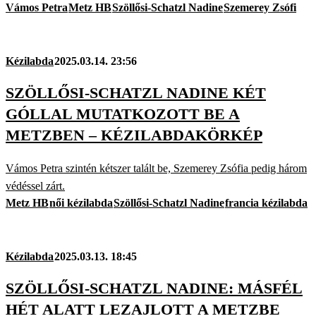
Vámos Petra
Metz HB
Szöllősi-Schatzl Nadine
Szemerey Zsófi
Kézilabda
2025.03.14. 23:56
SZÖLLŐSI-SCHATZL NADINE KÉT
GÓLLAL MUTATKOZOTT BE A
METZBEN – KÉZILABDAKÖRKÉP
Vámos Petra szintén kétszer talált be, Szemerey Zsófia pedig három
védéssel zárt.
Metz HB
női kézilabda
Szöllősi-Schatzl Nadine
francia kézilabda
Kézilabda
2025.03.13. 18:45
SZÖLLŐSI-SCHATZL NADINE: MÁSFÉL
HÉT ALATT LEZAJLOTT A METZBE