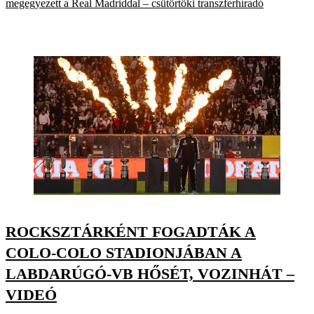
megegyezett a Real Madriddal – csütörtöki transzferhíradó
ROCKSZTÁRKÉNT FOGADTÁK A
COLO-COLO STADIONJÁBAN A
LABDARÚGÓ-VB HŐSÉT, VOZINHÁT –
VIDEÓ