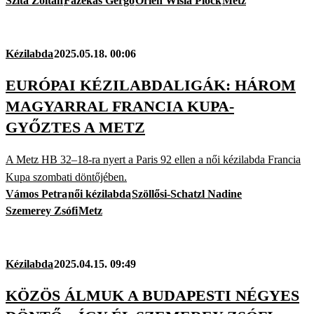
Szita Zoltán
Fazekas Gergő
Orlen Wisla Plock
Metz
Kézilabda
2025.05.18. 00:06
EURÓPAI KÉZILABDALIGÁK: HÁROM
MAGYARRAL FRANCIA KUPA-
GYŐZTES A METZ
A Metz HB 32–18-ra nyert a Paris 92 ellen a női kézilabda Francia
Kupa szombati döntőjében.
Vámos Petra
női kézilabda
Szöllősi-Schatzl Nadine
Szemerey Zsófi
Metz
Kézilabda
2025.04.15. 09:49
KÖZÖS ÁLMUK A BUDAPESTI NÉGYES