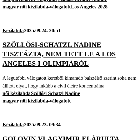
magyar női kézilabda-válogatott
Los Angeles 2028
Kézilabda
2025.09.24. 20:51
SZÖLLŐSI-SCHATZL NADINE
TISZTÁZTA, NEM TETT LE A LOS
ANGELES-I OLIMPIÁRÓL
A legutóbbi válogatott keretből kimaradó balszélső szerint soha nem
állított olyat, hogy inkább a civil életre koncentrálna.
női kézilabda
Szöllősi-Schatzl Nadine
magyar női kézilabda-válogatott
Kézilabda
2025.09.23. 09:34
GOLOVIN VLAGYIMIR ELÁRULTA,