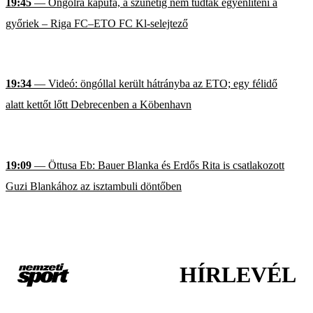
19:45
— Öngólra kapufa, a szünetig nem tudtak egyenlíteni a
győriek – Riga FC–ETO FC Kl-selejtező
19:34
— Videó: öngóllal került hátrányba az ETO; egy félidő
alatt kettőt lőtt Debrecenben a Köbenhavn
19:09
— Öttusa Eb: Bauer Blanka és Erdős Rita is csatlakozott
Guzi Blankához az isztambuli döntőben
HÍRLEVÉL