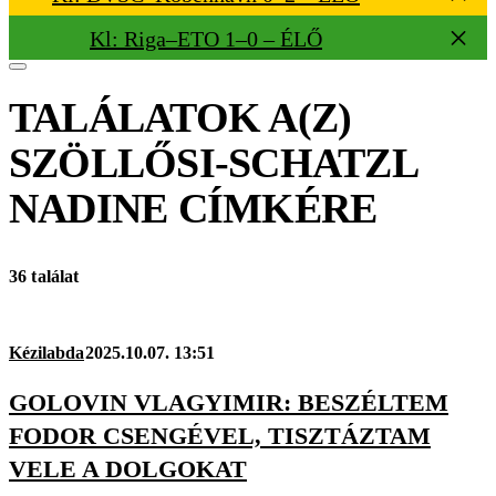
Kl: Riga–ETO 1–0 – ÉLŐ
TALÁLATOK A(Z)
SZÖLLŐSI-SCHATZL
NADINE
CÍMKÉRE
36 találat
Kézilabda
2025.10.07. 13:51
GOLOVIN VLAGYIMIR: BESZÉLTEM
FODOR CSENGÉVEL, TISZTÁZTAM
VELE A DOLGOKAT