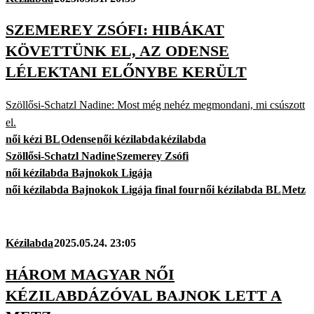
SZEMEREY ZSÓFI: HIBÁKAT
KÖVETTÜNK EL, AZ ODENSE
LÉLEKTANI ELŐNYBE KERÜLT
Szöllősi-Schatzl Nadine: Most még nehéz megmondani, mi csúszott
el.
női kézi BL
Odense
női kézilabda
kézilabda
Szöllősi-Schatzl Nadine
Szemerey Zsófi
női kézilabda Bajnokok Ligája
női kézilabda Bajnokok Ligája final four
női kézilabda BL
Metz
Kézilabda
2025.05.24. 23:05
HÁROM MAGYAR NŐI
KÉZILABDÁZÓVAL BAJNOK LETT A