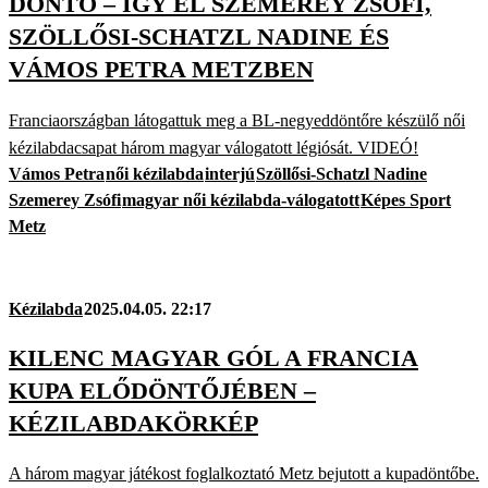
DÖNTŐ – ÍGY ÉL SZEMEREY ZSÓFI,
SZÖLLŐSI-SCHATZL NADINE ÉS
VÁMOS PETRA METZBEN
Franciaországban látogattuk meg a BL-negyeddöntőre készülő női
kézilabdacsapat három magyar válogatott légiósát. VIDEÓ!
Vámos Petra
női kézilabda
interjú
Szöllősi-Schatzl Nadine
Szemerey Zsófi
magyar női kézilabda-válogatott
Képes Sport
Metz
Kézilabda
2025.04.05. 22:17
KILENC MAGYAR GÓL A FRANCIA
KUPA ELŐDÖNTŐJÉBEN –
KÉZILABDAKÖRKÉP
A három magyar játékost foglalkoztató Metz bejutott a kupadöntőbe.