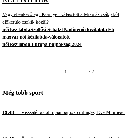
ÁLLÍTOTTUK
Vagy ellenkezőleg? Könnyen választott a Mikulás zsákjából
előkerülő csokik közül?
női kézilabda
Szöllősi-Schatzl Nadine
női kézilabda Eb
magyar női kézilabda-válogatott
női kézilabda Európa-bajnokság 2024
1
/
2
Még több sport
19:48
— Visszatér az olimpiai bajnok curlinges, Eve Muirhead