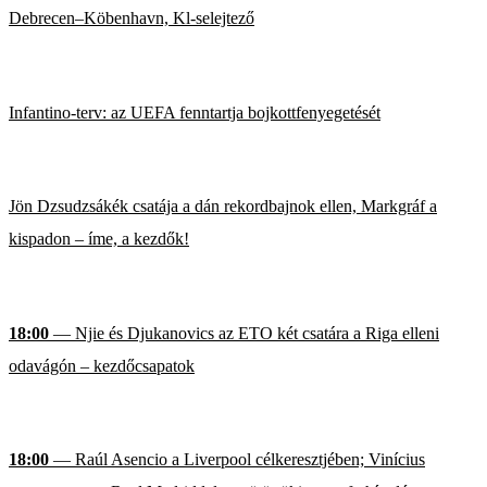
Debrecen–Köbenhavn, Kl-selejtező
Infantino-terv: az UEFA fenntartja bojkottfenyegetését
Jön Dzsudzsákék csatája a dán rekordbajnok ellen, Markgráf a
kispadon – íme, a kezdők!
18:00
— Njie és Djukanovics az ETO két csatára a Riga elleni
odavágón – kezdőcsapatok
18:00
— Raúl Asencio a Liverpool célkeresztjében; Vinícius