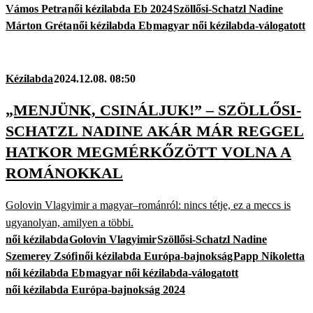
Vámos Petra
női kézilabda Eb 2024
Szöllősi-Schatzl Nadine
Márton Gréta
női kézilabda Eb
magyar női kézilabda-válogatott
Kézilabda
2024.12.08. 08:50
„MENJÜNK, CSINÁLJUK!” – SZÖLLŐSI-
SCHATZL NADINE AKÁR MÁR REGGEL
HATKOR MEGMÉRKŐZÖTT VOLNA A
ROMÁNOKKAL
Golovin Vlagyimir a magyar–románról: nincs tétje, ez a meccs is
ugyanolyan, amilyen a többi.
női kézilabda
Golovin Vlagyimir
Szöllősi-Schatzl Nadine
Szemerey Zsófi
női kézilabda Európa-bajnokság
Papp Nikoletta
női kézilabda Eb
magyar női kézilabda-válogatott
női kézilabda Európa-bajnokság 2024