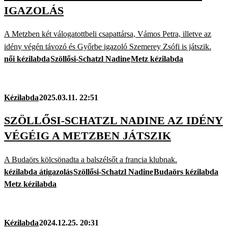
IGAZOLÁS
A Metzben két válogatottbeli csapattársa, Vámos Petra, illetve az
idény végén távozó és Győrbe igazoló Szemerey Zsófi is játszik.
női kézilabda
Szöllősi-Schatzl Nadine
Metz kézilabda
Kézilabda
2025.03.11. 22:51
SZÖLLŐSI-SCHATZL NADINE AZ IDÉNY
VÉGÉIG A METZBEN JÁTSZIK
A Budaörs kölcsönadta a balszélsőt a francia klubnak.
kézilabda átigazolás
Szöllősi-Schatzl Nadine
Budaörs kézilabda
Metz kézilabda
Kézilabda
2024.12.25. 20:31