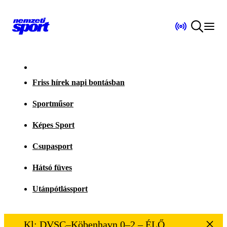
Friss hírek napi bontásban
Sportműsor
Képes Sport
Csupasport
Hátsó füves
Utánpótlássport
Kl: DVSC–Köbenhavn 0–2 – ÉLŐ