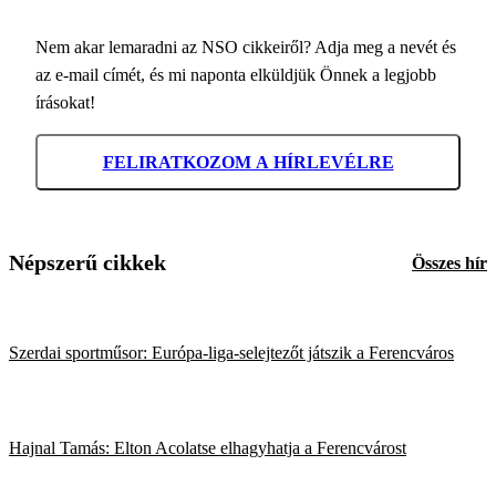
Nem akar lemaradni az NSO cikkeiről? Adja meg a nevét és
az e-mail címét, és mi naponta elküldjük Önnek a legjobb
írásokat!
FELIRATKOZOM A HÍRLEVÉLRE
Népszerű cikkek
Összes hír
Szerdai sportműsor: Európa-liga-selejtezőt játszik a Ferencváros
Hajnal Tamás: Elton Acolatse elhagyhatja a Ferencvárost