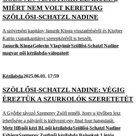
MIÉRT NEM VOLT KERETTAG
SZÖLLŐSI-SCHATZL NADINE
A szövetségi kapitány Janurik Kinga visszatéréséről és Klujber
Katrin csapatkapitányi szerepköréről is beszélt.
Janurik Kinga
Golovin Vlagyimir
Szöllősi-Schatzl Nadine
magyar női kézilabda-válogatott
Kézilabda
2025.06.01. 17:59
SZÖLLŐSI-SCHATZL NADINE: VÉGIG
ÉREZTÜK A SZURKOLÓK SZERETETÉT
A Győrbe távozó Szemerey Zsófi reméli, hogy a jövőben lesz
lehetősége a pályáról is kiélvezni egy final four hangulatát.
Metz HB
női kézi BL
női kézilabda
Szöllősi-Schatzl Nadine
Esbjerg
Szemerey Zsófi
női kézilabda Bajnokok Ligája