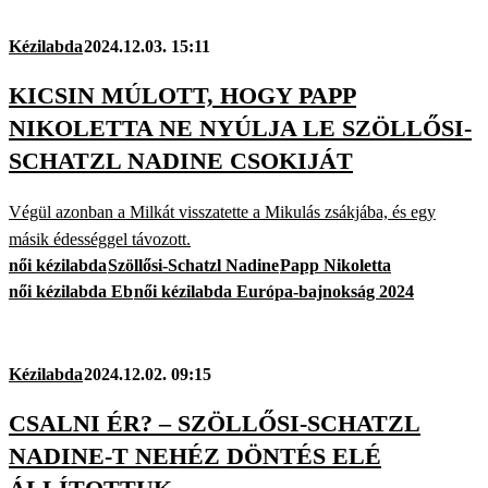
Kézilabda
2024.12.03. 15:11
KICSIN MÚLOTT, HOGY PAPP
NIKOLETTA NE NYÚLJA LE SZÖLLŐSI-
SCHATZL NADINE CSOKIJÁT
Végül azonban a Milkát visszatette a Mikulás zsákjába, és egy
másik édességgel távozott.
női kézilabda
Szöllősi-Schatzl Nadine
Papp Nikoletta
női kézilabda Eb
női kézilabda Európa-bajnokság 2024
Kézilabda
2024.12.02. 09:15
CSALNI ÉR? – SZÖLLŐSI-SCHATZL
NADINE-T NEHÉZ DÖNTÉS ELÉ