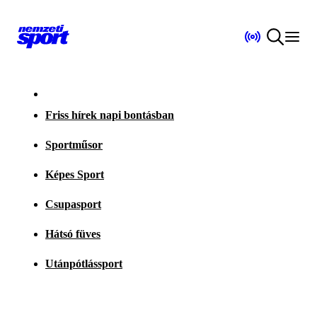
Friss hírek napi bontásban
Sportműsor
Képes Sport
Csupasport
Hátsó füves
Utánpótlássport