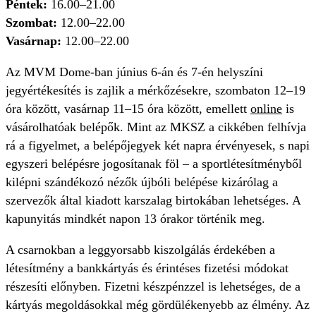
Péntek:
16.00–21.00
Szombat:
12.00–22.00
Vasárnap:
12.00–22.00
Az MVM Dome-ban június 6-án és 7-én helyszíni
jegyértékesítés is zajlik a mérkőzésekre, szombaton 12–19
óra között, vasárnap 11–15 óra között, emellett
online
is
vásárolhatóak belépők. Mint az MKSZ a cikkében felhívja
rá a figyelmet, a belépőjegyek két napra érvényesek, s napi
egyszeri belépésre jogosítanak föl – a sportlétesítményből
kilépni szándékozó nézők újbóli belépése kizárólag a
szervezők által kiadott karszalag birtokában lehetséges. A
kapunyitás mindkét napon 13 órakor történik meg.
A csarnokban a leggyorsabb kiszolgálás érdekében a
létesítmény a bankkártyás és érintéses fizetési módokat
részesíti előnyben. Fizetni készpénzzel is lehetséges, de a
kártyás megoldásokkal még gördülékenyebb az élmény. Az