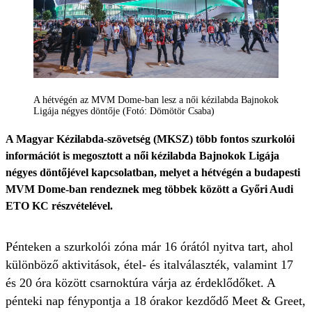
A hétvégén az MVM Dome-ban lesz a női kézilabda Bajnokok
Ligája négyes döntője (Fotó: Dömötör Csaba)
A Magyar Kézilabda-szövetség (MKSZ) több fontos szurkolói
információt is megosztott a női kézilabda Bajnokok Ligája
négyes döntőjével kapcsolatban, melyet a hétvégén a budapesti
MVM Dome-ban rendeznek meg többek között a Győri Audi
ETO KC részvételével.
Pénteken a szurkolói zóna már 16 órától nyitva tart, ahol
különböző aktivitások, étel- és italválaszték, valamint 17
és 20 óra között csarnoktúra várja az érdeklődőket. A
pénteki nap fénypontja a 18 órakor kezdődő Meet & Greet,