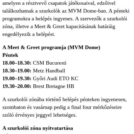
amelyen a résztvevő csapatok játékosaival, edzőivel
találkozhatnak a szurkolók az MVM Dome-ban. A pénteki
programokra a belépés ingyenes. A szervezők a szurkolói
zóna, illetve a Meet & Greet kapacitásának határáig
engedélyezik a belépést.
A Meet & Greet programja (MVM Dome)
Péntek
18.00–18.30:
CSM Bucuresti
18.30–19.00:
Metz Handball
19.00–19.30:
Győri Audi ETO KC
19.30–20.00:
Brest Bretagne HB
A szurkolói zónába történő belépés pénteken ingyenesen,
szombaton és vasárnap pedig a final four mérkőzéseire
szóló érvényes jeggyel lehetséges.
A szurkolói zóna nyitvatartása