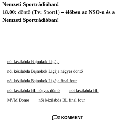
Nemzeti Sportrádióban!
18.00:
döntő (
Tv:
Sport1)
– élőben az NSO-n és a
Nemzeti Sportrádióban!
női kézilabda Bajnokok Ligája
női kézilabda Bajnokok Ligája négyes döntő
női kézilabda Bajnokok Ligája final four
női kézilabda BL négyes döntő
női kézilabda BL
MVM Dome
női kézilabda BL final four
2 KOMMENT