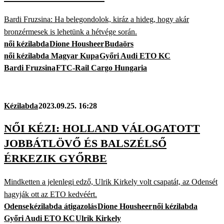
Bardi Fruzsina: Ha belegondolok, kiráz a hideg, hogy akár
bronzérmesek is lehetünk a hétvége során.
női kézilabda
Dione Housheer
Budaörs
női kézilabda Magyar Kupa
Győri Audi ETO KC
Bardi Fruzsina
FTC-Rail Cargo Hungaria
Kézilabda
2023.09.25. 16:28
NŐI KÉZI: HOLLAND VÁLOGATOTT
JOBBÁTLÖVŐ ÉS BALSZÉLSŐ
ÉRKEZIK GYŐRBE
Mindketten a jelenlegi edző, Ulrik Kirkely volt csapatát, az Odensét
hagyják ott az ETO kedvéért.
Odense
kézilabda átigazolás
Dione Housheer
női kézilabda
Győri Audi ETO KC
Ulrik Kirkely