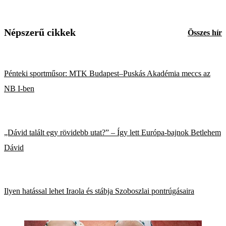
Népszerű cikkek
Összes hír
Pénteki sportműsor: MTK Budapest–Puskás Akadémia meccs az
NB I-ben
„Dávid talált egy rövidebb utat?” – Így lett Európa-bajnok Betlehem
Dávid
Ilyen hatással lehet Iraola és stábja Szoboszlai pontrúgásaira