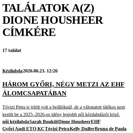
TALÁLATOK A(Z)
DIONE HOUSHEER
CÍMKÉRE
17 találat
Kézilabda
2026.06.23. 12:26
HÁROM GYŐRI, NÉGY METZI AZ EHF
ÁLOMCSAPATÁBAN
Tóvizi Petra is jelölt volt a beállóknál, de a válogatott játékos nem
került be a 2025–2026-os idény legjobb női kézilabdázói közé.
női kézilabda
Sarah Bouktit
Dione Housheer
EHF
Győri Audi ETO KC
Tóvizi Petra
Kelly Dulfer
Bruna de Paula