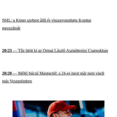
NHL: a Kings szobrot állít és visszavonultatja Kopitar
mezszámát
20:23
— Tűz ütött ki az Ormai László Asztalitenisz Csarnokban
20:20
— Méltó búcsú Marguctól: a 24-es mezt már nem viseli
más Veszprémben