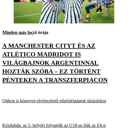
Minden más foci
4 órája
A MANCHESTER CITYT ÉS AZ
ATLÉTICO MADRIDOT IS
VILÁGBAJNOK ARGENTINNAL
HOZTÁK SZÓBA – EZ TÖRTÉNT
PÉNTEKEN A TRANSZFERPIACON
Otthon is könnyen elvégezhető edzésfeladatok túrázáshoz
Kézilabda: az 5. helyért folytatják az U18-as fiúk az Eb-n