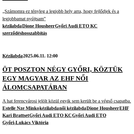
„Számomra ez tényleg a legjobb hely arra, hogy fejlődjek és a
legjobbamat nyújtsam”
kézilabda
Dione Housheer
Győri Audi ETO KC
szerződéshosszabbítás
Kézilabda
2025.06.11. 12:00
ÖT POSZTON NÉGY GYŐRI, KÖZTÜK
EGY MAGYAR AZ EHF NŐI
ÁLOMCSAPATÁBAN
A hat ferencvárosi jelölt közül egyik sem került be a végső csapatba.
Estelle Nze Minko
kézilabda
női kézilabda
Dione Housheer
EHF
Kari Brattset
Győri Audi ETO KC
Győri Audi ETO
Győri-Lukács Viktória