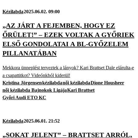
Kézilabda
2025.06.02. 09:00
„AZ JÁRT A FEJEMBEN, HOGY EZ
ŐRÜLET!” – EZEK VOLTAK A GYŐRIEK
ELSŐ GONDOLATAI A BL-GYŐZELEM
PILLANATÁBAN
Mekkora ünneplést terveztek a lányok? Kari Brattset Dale elárulta-e
a csapattitkot? Videónkból kiderül!
Kristina Jörgensen
kézilabda
női kézilabda
Dione Housheer
női kézilabda Bajnokok Ligája
Kari Brattset
Győri Audi ETO KC
Kézilabda
2025.06.01. 21:52
„SOKAT JELENT” – BRATTSET ARRÓL,