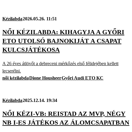
Kézilabda
2026.05.26. 11:51
NŐI KÉZILABDA: KIHAGYJA A GYŐRI
ETO UTOLSÓ BAJNOKIJÁT A CSAPAT
KULCSJÁTÉKOSA
A 26 éves átlövőt a debreceni mérkőzés első félidejében kellett
lecserélni.
női kézilabda
Dione Housheer
Győri Audi ETO KC
Kézilabda
2025.12.14. 19:34
NŐI KÉZI-VB: REISTAD AZ MVP, NÉGY
NB I-ES JÁTÉKOS AZ ÁLOMCSAPATBAN