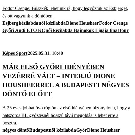
Fodor Csenge: Büszkék lehetünk rá, hogy legyőztük az Esbjerget,
és ott vagyunk a döntőben.
Esjberg
kézilabda
női kézilabda
Dione Housheer
Fodor Csenge
Győri Audi ETO KC
női kézilabda Bajnokok Ligája final four
Képes Sport
2025.05.31. 10:40
MÁR ELSŐ GYŐRI IDÉNYÉBEN
VEZÉRRÉ VÁLT – INTERJÚ DIONE
HOUSHEERREL A BUDAPESTI NÉGYES
DÖNTŐ ELŐTT
A 25 éves jobbátlövő rögtön az első idényében bizonyította, hogy a
hatszoros BL-győztesnél hosszú távú megoldás is lehet erre a
posztra.
négyes döntő
Budapest
női kézilabda
Győr
Dione Housheer