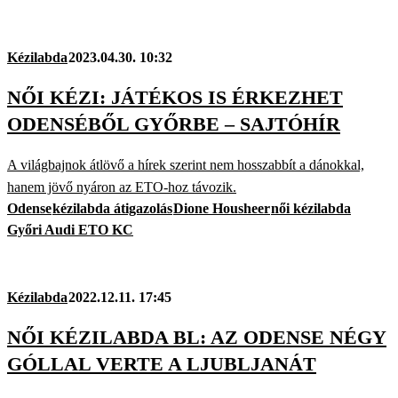
Kézilabda
2023.04.30. 10:32
NŐI KÉZI: JÁTÉKOS IS ÉRKEZHET
ODENSÉBŐL GYŐRBE – SAJTÓHÍR
A világbajnok átlövő a hírek szerint nem hosszabbít a dánokkal,
hanem jövő nyáron az ETO-hoz távozik.
Odense
kézilabda átigazolás
Dione Housheer
női kézilabda
Győri Audi ETO KC
Kézilabda
2022.12.11. 17:45
NŐI KÉZILABDA BL: AZ ODENSE NÉGY
GÓLLAL VERTE A LJUBLJANÁT