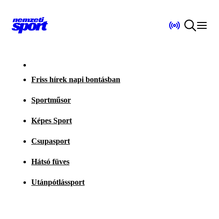
Friss hírek napi bontásban
Sportműsor
Képes Sport
Csupasport
Hátsó füves
Utánpótlássport