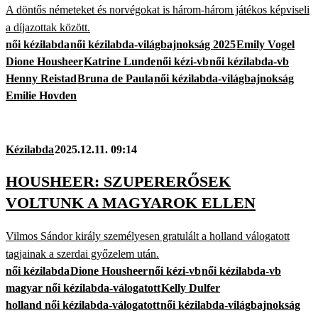
A döntős németeket és norvégokat is három-három játékos képviseli
a díjazottak között.
női kézilabda
női kézilabda-világbajnokság 2025
Emily Vogel
Dione Housheer
Katrine Lunde
női kézi-vb
női kézilabda-vb
Henny Reistad
Bruna de Paula
női kézilabda-világbajnokság
Emilie Hovden
Kézilabda
2025.12.11. 09:14
HOUSHEER: SZUPERERŐSEK
VOLTUNK A MAGYAROK ELLEN
Vilmos Sándor király személyesen gratulált a holland válogatott
tagjainak a szerdai győzelem után.
női kézilabda
Dione Housheer
női kézi-vb
női kézilabda-vb
magyar női kézilabda-válogatott
Kelly Dulfer
holland női kézilabda-válogatott
női kézilabda-világbajnokság