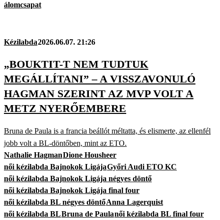
álomcsapat
Kézilabda
2026.06.07. 21:26
„BOUKTIT-T NEM TUDTUK
MEGÁLLÍTANI” – A VISSZAVONULÓ
HAGMAN SZERINT AZ MVP VOLT A
METZ NYERŐEMBERE
Bruna de Paula is a francia beállót méltatta, és elismerte, az ellenfél
jobb volt a BL-döntőben, mint az ETO.
Nathalie Hagman
Dione Housheer
női kézilabda Bajnokok Ligája
Győri Audi ETO KC
női kézilabda Bajnokok Ligája négyes döntő
női kézilabda Bajnokok Ligája final four
női kézilabda BL négyes döntő
Anna Lagerquist
női kézilabda BL
Bruna de Paula
női kézilabda BL final four