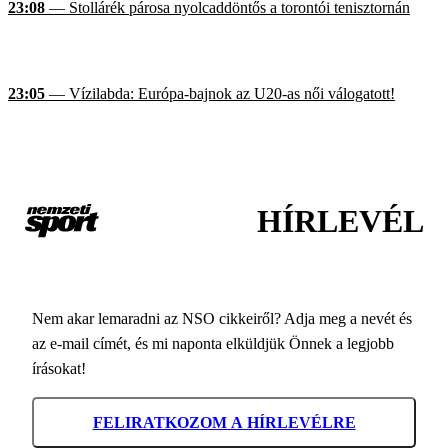
23:08
— Stollárék párosa nyolcaddöntős a torontói tenisztornán
23:05
— Vízilabda: Európa-bajnok az U20-as női válogatott!
HÍRLEVÉL
Nem akar lemaradni az NSO cikkeiről? Adja meg a nevét és
az e-mail címét, és mi naponta elküldjük Önnek a legjobb
írásokat!
FELIRATKOZOM A HÍRLEVÉLRE