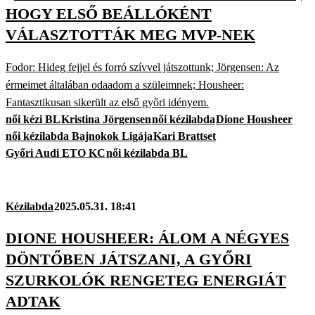
HOGY ELSŐ BEÁLLÓKÉNT
VÁLASZTOTTÁK MEG MVP-NEK
Fodor: Hideg fejjel és forró szívvel játszottunk; Jörgensen: Az
érmeimet általában odaadom a szüleimnek; Housheer:
Fantasztikusan sikerült az első győri idényem.
női kézi BL
Kristina Jörgensen
női kézilabda
Dione Housheer
női kézilabda Bajnokok Ligája
Kari Brattset
Győri Audi ETO KC
női kézilabda BL
Kézilabda
2025.05.31. 18:41
DIONE HOUSHEER: ÁLOM A NÉGYES
DÖNTŐBEN JÁTSZANI, A GYŐRI
SZURKOLÓK RENGETEG ENERGIÁT
ADTAK