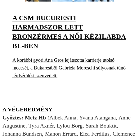
A CSM BUCURESTI
HARMADSZOR LETT
BRONZÉRMES A NŐI KÉZILABDA
BL-BEN
A korábbi győri Ana Gros lejátszotta karrierje utolsó
meccsét, a Bukarestből Gabriela Moreschi súlyosnak tűnő
térdsérülést szenvedett.
A VÉGEREDMÉNY
Győztes: Metz Hb
(Albek Anna, Yvana Atangana, Anne
Augustine, Tyra Axnér, Lylou Borg, Sarah Bouktit,
Johanna Bundsen, Manon Errard, Elea Ferdilus, Clemence