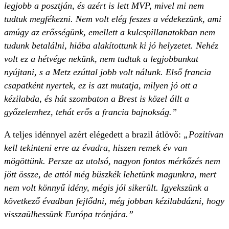
legjobb a posztján, és azért is lett MVP, mivel mi nem
tudtuk megfékezni. Nem volt elég feszes a védekezünk, ami
amúgy az erősségünk, emellett a kulcspillanatokban nem
tudunk betalálni, hiába alakítottunk ki jó helyzetet. Nehéz
volt ez a hétvége nekünk, nem tudtuk a legjobbunkat
nyújtani, s a Metz ezúttal jobb volt nálunk. Első francia
csapatként nyertek, ez is azt mutatja, milyen jó ott a
kézilabda, és hát szombaton a Brest is közel állt a
győzelemhez, tehát erős a francia bajnokság.”
A teljes idénnyel azért elégedett a brazil átlövő:
„Pozitívan
kell tekinteni erre az évadra, hiszen remek év van
mögöttünk. Persze az utolsó, nagyon fontos mérkőzés nem
jött össze, de attól még büszkék lehetünk magunkra, mert
nem volt könnyű idény, mégis jól sikerült. Igyekszünk a
következő évadban fejlődni, még jobban kézilabdázni, hogy
visszaülhessünk Európa trónjára.”