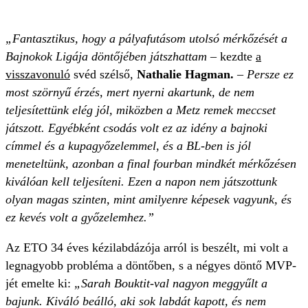
„Fantasztikus, hogy a pályafutásom utolsó mérkőzését a
Bajnokok Ligája döntőjében játszhattam –
kezdte
a
visszavonuló
svéd szélső,
Nathalie Hagman.
–
Persze ez
most szörnyű érzés, mert nyerni akartunk, de nem
teljesítettünk elég jól, miközben a Metz remek meccset
játszott. Egyébként csodás volt ez az idény a bajnoki
címmel és a kupagyőzelemmel, és a BL-ben is jól
meneteltünk, azonban a final fourban mindkét mérkőzésen
kiválóan kell teljesíteni. Ezen a napon nem játszottunk
olyan magas szinten, mint amilyenre képesek vagyunk, és
ez kevés volt a győzelemhez.”
Az ETO 34 éves kézilabdázója arról is beszélt, mi volt a
legnagyobb probléma a döntőben, s a négyes döntő MVP-
jét emelte ki:
„Sarah Bouktit-val nagyon meggyűlt a
bajunk. Kiváló beálló, aki sok labdát kapott, és nem