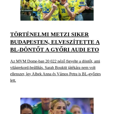
TÖRTÉNELMI METZI SIKER
BUDAPESTEN, ELVESZÍTETTE A
BL-DÖNTŐT A GYŐRI AUDI ETO
Az MVM Dome-ban 20 022 néző figyelte a döntőt, ami
világrekord-beállítás. Sarah Bouktit játékára nem volt
ellenszer, így Albek Anna és Vámos Petra is BL-győztes
lett.