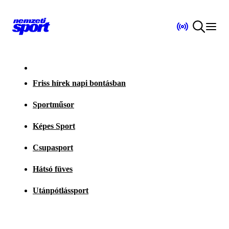
Friss hírek napi bontásban
Sportműsor
Képes Sport
Csupasport
Hátsó füves
Utánpótlássport