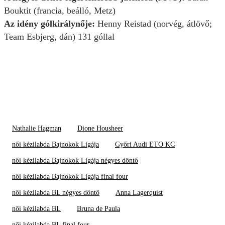
Bouktit (francia, beálló, Metz)
Az idény gólkirálynője:
Henny Reistad (norvég, átlövő;
Team Esbjerg, dán) 131 góllal
Nathalie Hagman
Dione Housheer
női kézilabda Bajnokok Ligája
Győri Audi ETO KC
női kézilabda Bajnokok Ligája négyes döntő
női kézilabda Bajnokok Ligája final four
női kézilabda BL négyes döntő
Anna Lagerquist
női kézilabda BL
Bruna de Paula
női kézilabda BL final four