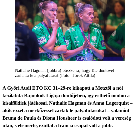
Nathalie Hagman (jobbra) büszke rá, hogy BL-döntővel
zárhatta le a pályafutását (Fotó: Török Attila)
A Győri Audi ETO KC 31–29-re kikapott a Metztől a női
kézilabda Bajnokok Ligája döntőjében, így érthető módon a
kisalföldiek játékosai, Nathalie Hagman és Anna Lagerquist –
akik ezzel a mérkőzéssel zárták le pályafutásukat – valamint
Bruna de Paula és Diona Housheer is csalódott volt a vereség
után, s elismerte, ezúttal a francia csapat volt a jobb.