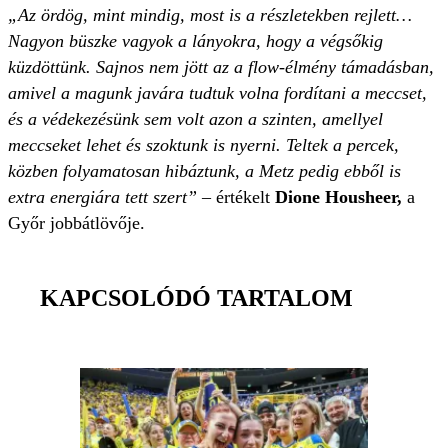
„Az ördög, mint mindig, most is a részletekben rejlett…
Nagyon büszke vagyok a lányokra, hogy a végsőkig
küzdöttünk. Sajnos nem jött az a flow-élmény támadásban,
amivel a magunk javára tudtuk volna fordítani a meccset,
és a védekezésünk sem volt azon a szinten, amellyel
meccseket lehet és szoktunk is nyerni. Teltek a percek,
közben folyamatosan hibáztunk, a Metz pedig ebből is
extra energiára tett szert”
– értékelt
Dione Housheer,
a
Győr jobbátlövője.
KAPCSOLÓDÓ TARTALOM