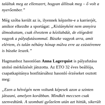
találtuk meg az ellenszert, hogyan állítsuk meg – ő volt a
nyerőember.”
Még szóba került az is, ilyennek képzelte-e a karrierjét,
amikor elkezdte a sportágat:
„Kislányként nem annyira
álmodoztam, csak élveztem a kézilabdát, de elégedett
vagyok a pályafutásommal. Büszke vagyok arra, amit
elértem, és talán néhány hónap múlva erre az ezüstéremre
is büszke leszek.”
Hagmanhoz hasonlóan
Anna Lagerquist
is pályafutása
utolsó mérkőzését játszotta. Az ETO 32 éves beállója,
csapatkapitánya honfitársához hasonló érzéseket osztott
meg:
„Ezen a hétvégén nem voltunk képesek azon a szinten
játszani, amelyen korábban. Mindkét meccsen csak
szenvedtünk. A szombati győzelem után azt hittük, sikerült