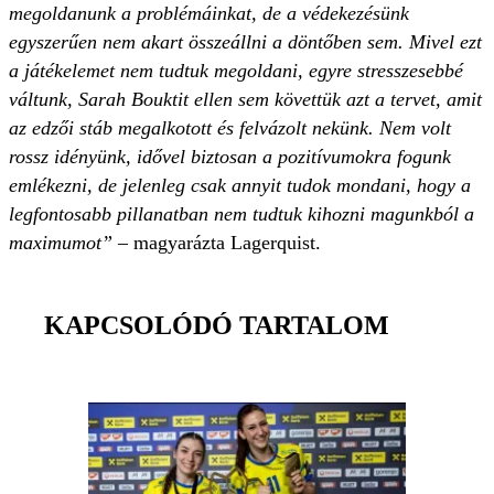
megoldanunk a problémáinkat, de a védekezésünk
egyszerűen nem akart összeállni a döntőben sem. Mivel ezt
a játékelemet nem tudtuk megoldani, egyre stresszesebbé
váltunk, Sarah Bouktit ellen sem követtük azt a tervet, amit
az edzői stáb megalkotott és felvázolt nekünk. Nem volt
rossz idényünk, idővel biztosan a pozitívumokra fogunk
emlékezni, de jelenleg csak annyit tudok mondani, hogy a
legfontosabb pillanatban nem tudtuk kihozni magunkból a
maximumot”
– magyarázta Lagerquist.
KAPCSOLÓDÓ TARTALOM