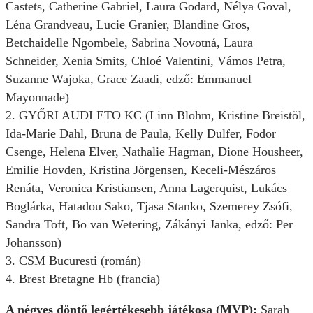
Castets, Catherine Gabriel, Laura Godard, Nélya Goval,
Léna Grandveau, Lucie Granier, Blandine Gros,
Betchaidelle Ngombele, Sabrina Novotná, Laura
Schneider, Xenia Smits, Chloé Valentini, Vámos Petra,
Suzanne Wajoka, Grace Zaadi, edző: Emmanuel
Mayonnade)
2. GYŐRI AUDI ETO KC (Linn Blohm, Kristine Breistöl,
Ida-Marie Dahl, Bruna de Paula, Kelly Dulfer, Fodor
Csenge, Helena Elver, Nathalie Hagman, Dione Housheer,
Emilie Hovden, Kristina Jörgensen, Keceli-Mészáros
Renáta, Veronica Kristiansen, Anna Lagerquist, Lukács
Boglárka, Hatadou Sako, Tjasa Stanko, Szemerey Zsófi,
Sandra Toft, Bo van Wetering, Zákányi Janka, edző: Per
Johansson)
3. CSM Bucuresti (román)
4. Brest Bretagne Hb (francia)
A négyes döntő legértékesebb játékosa (MVP):
Sarah