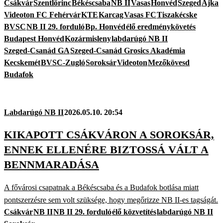
Csákvár
Szentlőrinc
Békéscsaba
NB II
Vasas
Honvéd
Szeged
Ajka
Videoton FC Fehérvár
KTE
Karcag
Vasas FC
Tiszakécske
BVSC
NB II 29. forduló
Bp. Honvéd
élő eredménykövetés
Budapest Honvéd
Kozármisleny
labdarúgó NB II
Szeged-Csanád GA
Szeged-Csanád Grosics Akadémia
Kecskemét
BVSC-Zugló
Soroksár
Videoton
Mezőkövesd
Budafok
Labdarúgó NB II
2026.05.10. 20:54
KIKAPOTT CSÁKVÁRON A SOROKSÁR,
ENNEK ELLENÉRE BIZTOSSÁ VÁLT A
BENNMARADÁSA
A fővárosi csapatnak a Békéscsaba és a Budafok botlása miatt
pontszerzésre sem volt szüksége, hogy megőrizze NB II-es tagságát.
Csákvár
NB II
NB II 29. forduló
élő közvetítés
labdarúgó NB II