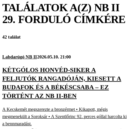
TALÁLATOK A(Z)
NB II
29. FORDULÓ
CÍMKÉRE
42 találat
Labdarúgó NB II
2026.05.10. 21:00
KÉTGÓLOS HONVÉD-SIKER A
FELJUTÓK RANGADÓJÁN, KIESETT A
BUDAFOK ÉS A BÉKÉSCSABA – EZ
TÖRTÉNT AZ NB II-BEN
A Kecskemét megszerezte a bronzérmet • Kikapott, mégis
megmenekült a Soroksár • A Szentlőrinc 92. perces góllal harcolta ki
a bennmaradást.