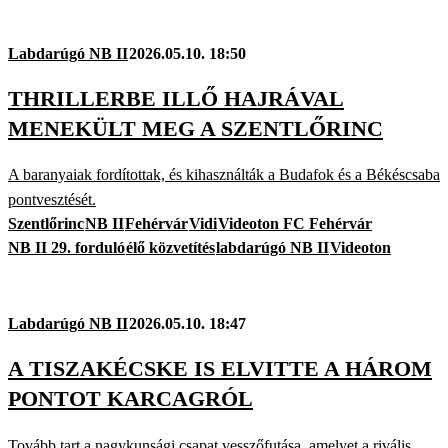
Labdarúgó NB II
2026.05.10. 18:50
THRILLERBE ILLŐ HAJRÁVAL
MENEKÜLT MEG A SZENTLŐRINC
A baranyaiak fordítottak, és kihasználták a Budafok és a Békéscsaba
pontvesztését.
Szentlőrinc
NB II
Fehérvár
Vidi
Videoton FC Fehérvár
NB II 29. forduló
élő közvetítés
labdarúgó NB II
Videoton
Labdarúgó NB II
2026.05.10. 18:47
A TISZAKÉCSKE IS ELVITTE A HÁROM
PONTOT KARCAGRÓL
Tovább tart a nagykunsági csapat vesszőfutása, amelyet a rivális