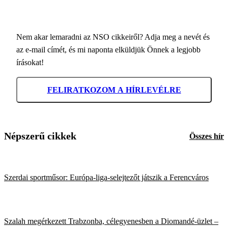
Nem akar lemaradni az NSO cikkeiről? Adja meg a nevét és
az e-mail címét, és mi naponta elküldjük Önnek a legjobb
írásokat!
FELIRATKOZOM A HÍRLEVÉLRE
Népszerű cikkek
Összes hír
Szerdai sportműsor: Európa-liga-selejtezőt játszik a Ferencváros
Szalah megérkezett Trabzonba, célegyenesben a Diomandé-üzlet –