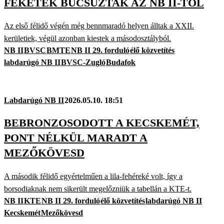
FEKETÉK BÚCSÚZTAK AZ NB II-TŐL
Az első félidő végén még bennmaradó helyen álltak a XXII.
kerületiek, végül azonban kiestek a másodosztályból.
NB II
BVSC
BMTE
NB II 29. forduló
élő közvetítés
labdarúgó NB II
BVSC-Zugló
Budafok
Labdarúgó NB II
2026.05.10. 18:51
BEBRONZOSODOTT A KECSKEMÉT,
PONT NÉLKÜL MARADT A
MEZŐKÖVESD
A második félidő egyértelműen a lila-fehéreké volt, így a
borsodiaknak nem sikerült megelőzniük a tabellán a KTE-t.
NB II
KTE
NB II 29. forduló
élő közvetítés
labdarúgó NB II
Kecskemét
Mezőkövesd