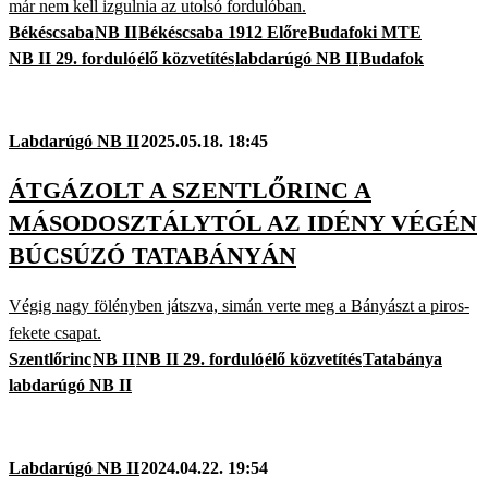
már nem kell izgulnia az utolsó fordulóban.
Békéscsaba
NB II
Békéscsaba 1912 Előre
Budafoki MTE
NB II 29. forduló
élő közvetítés
labdarúgó NB II
Budafok
Labdarúgó NB II
2025.05.18. 18:45
ÁTGÁZOLT A SZENTLŐRINC A
MÁSODOSZTÁLYTÓL AZ IDÉNY VÉGÉN
BÚCSÚZÓ TATABÁNYÁN
Végig nagy fölényben játszva, simán verte meg a Bányászt a piros-
fekete csapat.
Szentlőrinc
NB II
NB II 29. forduló
élő közvetítés
Tatabánya
labdarúgó NB II
Labdarúgó NB II
2024.04.22. 19:54