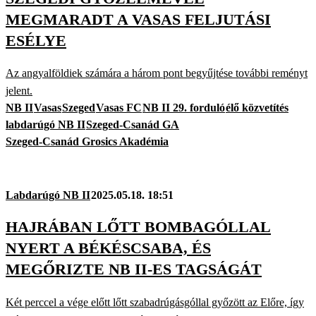
MEGMARADT A VASAS FELJUTÁSI
ESÉLYE
Az angyalföldiek számára a három pont begyűjtése további reményt
jelent.
NB II
Vasas
Szeged
Vasas FC
NB II 29. forduló
élő közvetítés
labdarúgó NB II
Szeged-Csanád GA
Szeged-Csanád Grosics Akadémia
Labdarúgó NB II
2025.05.18. 18:51
HAJRÁBAN LŐTT BOMBAGÓLLAL
NYERT A BÉKÉSCSABA, ÉS
MEGŐRIZTE NB II-ES TAGSÁGÁT
Két perccel a vége előtt lőtt szabadrúgásgóllal győzött az Előre, így