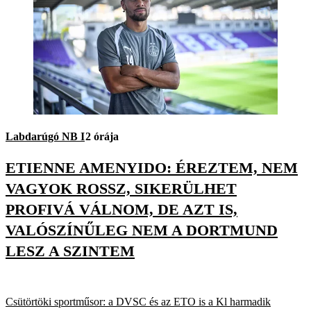
Labdarúgó NB I
2 órája
ETIENNE AMENYIDO: ÉREZTEM, NEM
VAGYOK ROSSZ, SIKERÜLHET
PROFIVÁ VÁLNOM, DE AZT IS,
VALÓSZÍNŰLEG NEM A DORTMUND
LESZ A SZINTEM
Csütörtöki sportműsor: a DVSC és az ETO is a Kl harmadik