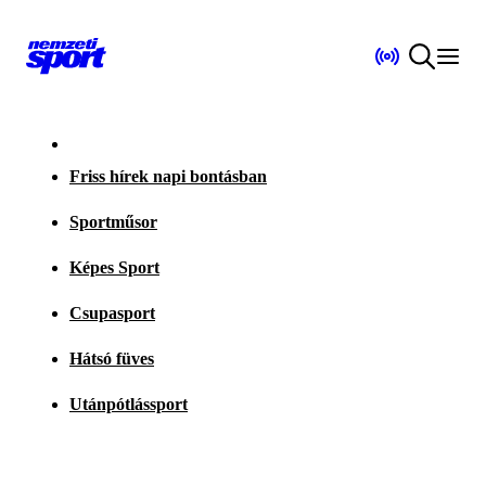
Friss hírek napi bontásban
Sportműsor
Képes Sport
Csupasport
Hátsó füves
Utánpótlássport