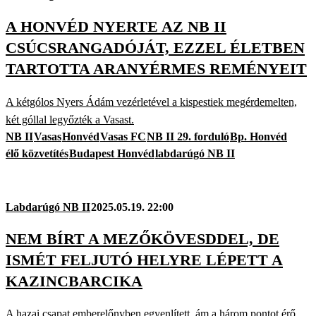
A HONVÉD NYERTE AZ NB II
CSÚCSRANGADÓJÁT, EZZEL ÉLETBEN
TARTOTTA ARANYÉRMES REMÉNYEIT
A kétgólos Nyers Ádám vezérletével a kispestiek megérdemelten,
két góllal legyőzték a Vasast.
NB II
Vasas
Honvéd
Vasas FC
NB II 29. forduló
Bp. Honvéd
élő közvetítés
Budapest Honvéd
labdarúgó NB II
Labdarúgó NB II
2025.05.19. 22:00
NEM BÍRT A MEZŐKÖVESDDEL, DE
ISMÉT FELJUTÓ HELYRE LÉPETT A
KAZINCBARCIKA
A hazai csapat emberelőnyben egyenlített, ám a három pontot érő