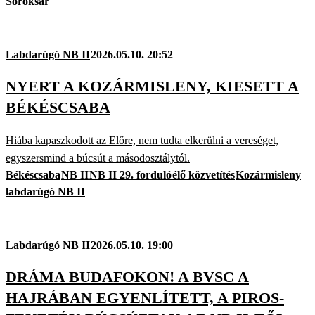
Soroksár
Labdarúgó NB II
2026.05.10. 20:52
NYERT A KOZÁRMISLENY, KIESETT A
BÉKÉSCSABA
Hiába kapaszkodott az Előre, nem tudta elkerülni a vereséget,
egyszersmind a búcsút a másodosztálytól.
Békéscsaba
NB II
NB II 29. forduló
élő közvetítés
Kozármisleny
labdarúgó NB II
Labdarúgó NB II
2026.05.10. 19:00
DRÁMA BUDAFOKON! A BVSC A
HAJRÁBAN EGYENLÍTETT, A PIROS-