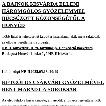
A BAJNOK KISVÁRDA ELLENI
HÁROMGÓLOS GYŐZELEMMEL
BÚCSÚZOTT KÖZÖNSÉGÉTŐL A
HONVÉD
Több fiatal is lehetőséget kapott a hazaiaknál, akik megszakították
az éllovas veretlenségi sorozatát.
NB II
Honvéd
NB II 29. forduló
Bp. Honvéd
élő közvetítés
Budapest Honvéd
labdarúgó NB II
Kisvárda
Labdarúgó NB II
2025.05.18. 20:49
KÉTGÓLOS CSÁKVÁRI GYŐZELMÉVEL
BENT MARADT A SOROKSÁR
Az első félidő a hazai csapaté, a második a fővárosi együttesé volt,