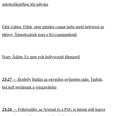
selejtezőkörében lép pályára
Elek Gábor: Félek, nem minden csapat tudja majd befejezni az
idényt; Álmodozások kora a Kl-csapatainknál
Nagy Ádám: Ez nem volt hollywoodi filmszerű
23:27
— Borbély Balázs az egygólos győzelem után: Tudjuk,
hol kell javulnunk a visszavágóra
23:24
— Felkészülés: az Arsenal és a PSG is három gólt kapva