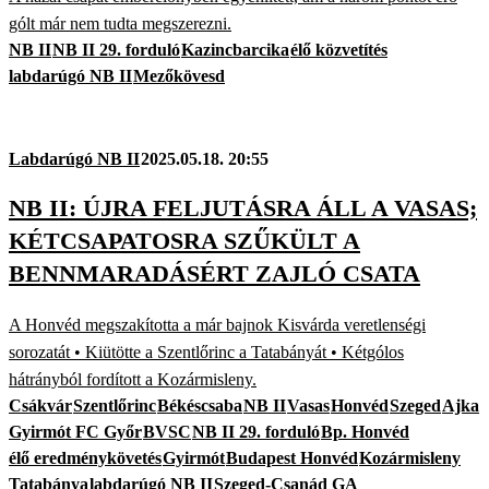
gólt már nem tudta megszerezni.
NB II
NB II 29. forduló
Kazincbarcika
élő közvetítés
labdarúgó NB II
Mezőkövesd
Labdarúgó NB II
2025.05.18. 20:55
NB II: ÚJRA FELJUTÁSRA ÁLL A VASAS;
KÉTCSAPATOSRA SZŰKÜLT A
BENNMARADÁSÉRT ZAJLÓ CSATA
A Honvéd megszakította a már bajnok Kisvárda veretlenségi
sorozatát • Kiütötte a Szentlőrinc a Tatabányát • Kétgólos
hátrányból fordított a Kozármisleny.
Csákvár
Szentlőrinc
Békéscsaba
NB II
Vasas
Honvéd
Szeged
Ajka
Gyirmót FC Győr
BVSC
NB II 29. forduló
Bp. Honvéd
élő eredménykövetés
Gyirmót
Budapest Honvéd
Kozármisleny
Tatabánya
labdarúgó NB II
Szeged-Csanád GA