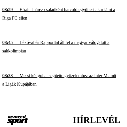
08:59
— Efraín Juárez családként harcoló együttest akar látni a
Riga FC ellen
08:45
— Lékóval és Rapporttal áll fel a magyar válogatott a
sakkolimpián
08:28
— Messi két góllal segítette győzelemhez az Inter Miamit
a Ligák Kupájában
HÍRLEVÉL