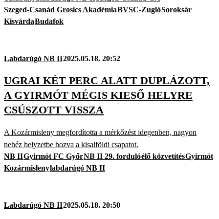
Szeged-Csanád Grosics Akadémia
BVSC-Zugló
Soroksár
Kisvárda
Budafok
Labdarúgó NB II
2025.05.18. 20:52
UGRAI KÉT PERC ALATT DUPLÁZOTT,
A GYIRMÓT MÉGIS KIESŐ HELYRE
CSÚSZOTT VISSZA
A Kozármisleny megfordította a mérkőzést idegenben, nagyon
nehéz helyzetbe hozva a kisalföldi csapatot.
NB II
Gyirmót FC Győr
NB II 29. forduló
élő közvetítés
Gyirmót
Kozármisleny
labdarúgó NB II
Labdarúgó NB II
2025.05.18. 20:50