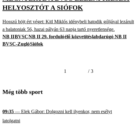
HELYOSZTÓT A SIÓFOK
Hosszú böjt ért véget: Kitl Miklós idénybeli hatodik góljával lezárult
a balatoniak 56, hazai pályán 63 napja tartó nyeretlensége.
NB II
BVSC
NB II 29. forduló
élő közvetítés
labdarúgó NB II
BVSC-Zugló
Siófok
1
/
3
Még több sport
09:35
— Elek Gábor: Dolgozni kell ilyenkor, nem esélyt
latolgatni