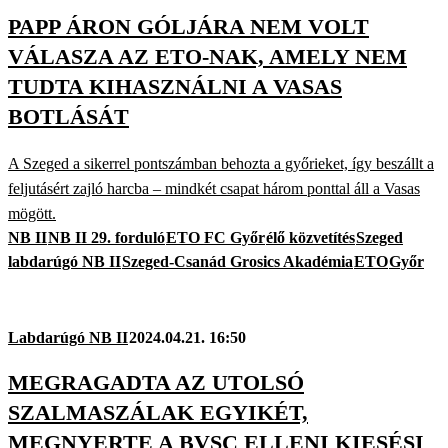
PAPP ÁRON GÓLJÁRA NEM VOLT
VÁLASZA AZ ETO-NAK, AMELY NEM
TUDTA KIHASZNÁLNI A VASAS
BOTLÁSÁT
A Szeged a sikerrel pontszámban behozta a győrieket, így beszállt a
feljutásért zajló harcba – mindkét csapat három ponttal áll a Vasas
mögött.
NB II
NB II 29. forduló
ETO FC Győr
élő közvetítés
Szeged
labdarúgó NB II
Szeged-Csanád Grosics Akadémia
ETO
Győr
Labdarúgó NB II
2024.04.21. 16:50
MEGRAGADTA AZ UTOLSÓ
SZALMASZÁLAK EGYIKÉT,
MEGNYERTE A BVSC ELLENI KIESÉSI