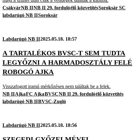
majd a szünet után csak a vendégek találtak a kapuba.
Csákvár
NB II
NB II 29. forduló
élő közvetítés
Soroksár SC
labdarúgó NB II
Soroksár
Labdarúgó NB II
2025.05.18. 18:57
A TARTALÉKOS BVSC-T SEM TUDTA
LEGYŐZNI A HARMADOSZTÁLY FELÉ
ROBOGÓ AJKA
Visszafogott iramú mérkőzésen nem találtak be a felek.
NB II
Ajka
FC Ajka
BVSC
NB II 29. forduló
élő közvetítés
labdarúgó NB II
BVSC-Zugló
Labdarúgó NB II
2025.05.18. 18:56
SZEGEDI GYŐZELMÉVEL