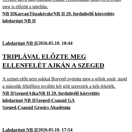
meg is előzött a tabellán.
NB II
Karcag
Tiszakécske
NB II 29. forduló
élő közvetítés
labdarúgó NB II
Labdarúgó NB II
2026.05.10. 18:44
TRIPLÁVAL ELŐZTE MEG
ELLENFELÉT AJKÁN A SZEGED
A szünet előtt nem sokkal Borvető nyitotta meg a gólok sorát, majd
a második félidőben további két gólt szereztek a kék-feketék.
NB II
Szeged
Ajka
NB II 29. forduló
élő közvetítés
labdarúgó NB II
Szeged-Csanád GA
Szeged-Csanád Grosics Akadémia
Labdarúgó NB II
2026.05.10. 17:54