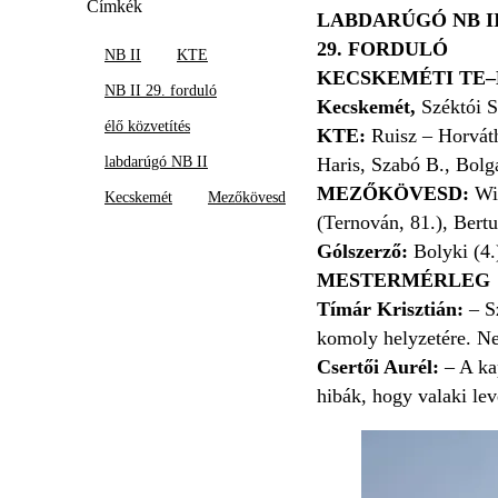
Címkék
LABDARÚGÓ NB I
29. FORDULÓ
NB II
KTE
KECSKEMÉTI TE–M
NB II 29. forduló
Kecskemét,
Széktói S
élő közvetítés
KTE:
Ruisz – Horváth
labdarúgó NB II
Haris, Szabó B., Bolg
MEZŐKÖVESD:
Wi
Kecskemét
Mezőkövesd
(Ternován, 81.), Bertu
Gólszerző:
Bolyki (4.)
MESTERMÉRLEG
Tímár Krisztián:
– Sz
komoly helyzetére. Nek
Csertői Aurél:
– A kap
hibák, hogy valaki leve