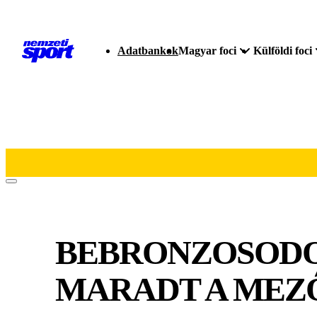
Adatbankok
Magyar foci
Külföldi foci
BEBRONZOSODO
MARADT A MEZ