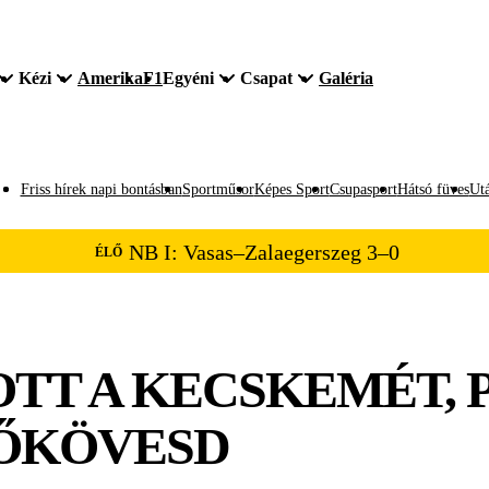
Kézi
Amerika
F1
Egyéni
Csapat
Galéria
Friss hírek napi bontásban
Sportműsor
Képes Sport
Csupasport
Hátsó füves
Utá
NB I: Vasas–Zalaegerszeg 3–0
ÉLŐ
TT A KECSKEMÉT, 
ŐKÖVESD