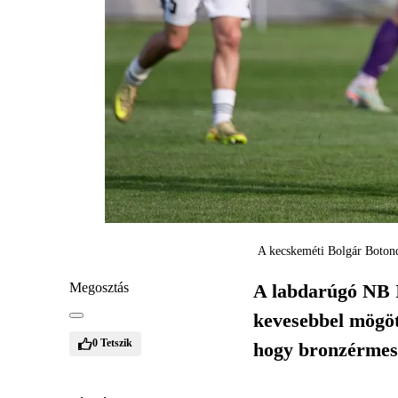
A kecskeméti Bolgár Botond 
Megosztás
A labdarúgó NB I
kevesebbel mögött
0
Tetszik
hogy bronzérmesk