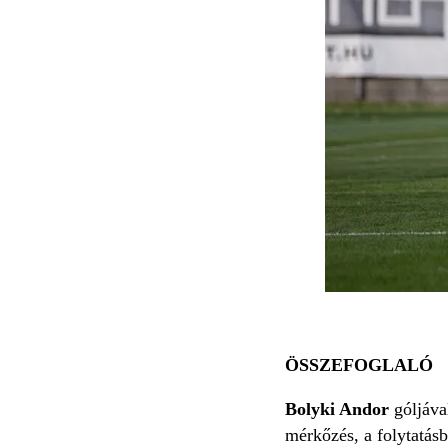
ÖSSZEFOGLALÓ
Bolyki Andor
góljáva
mérkőzés, a folytatás