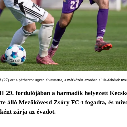
(27) ezt a párharcot ugyan elvesztette, a mérkőzést azonban a lila-fehérek nye
I 29. fordulójában a harmadik helyezett Kecskem
e álló Mezőkövesd Zsóry FC-t fogadta, és mivel 
ént zárja az évadot.