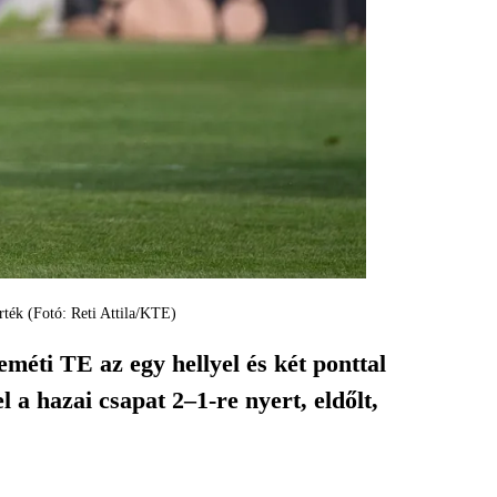
rték (Fotó: Reti Attila/KTE)
éti TE az egy hellyel és két ponttal
a hazai csapat 2–1-re nyert, eldőlt,