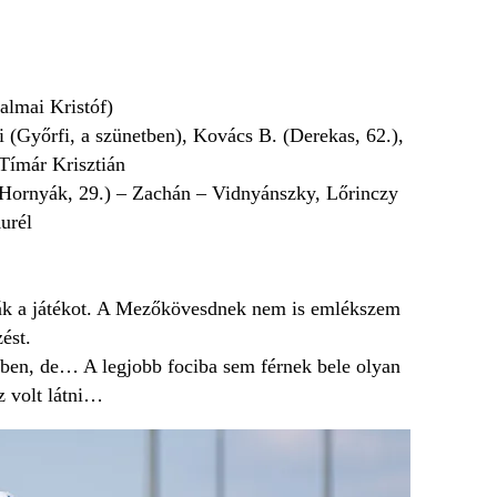
almai Kristóf)
 (Győrfi, a szünetben), Kovács B. (Derekas, 62.),
Tímár Krisztián
. (Hornyák, 29.) – Zachán – Vidnyánszky, Lőrinczy
urél
lták a játékot. A Mezőkövesdnek nem is emlékszem
ést.
dőben, de… A legjobb fociba sem férnek bele olyan
sz volt látni…