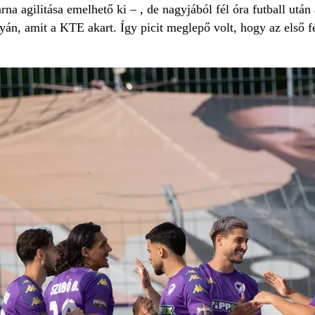
na agilitása emelhető ki – , de nagyjából fél óra futball után
lyán, amit a KTE akart. Így picit meglepő volt, hogy az első 