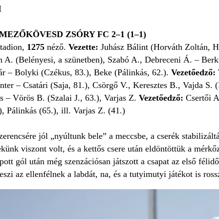
I
EZŐKÖVESD ZSÓRY FC 2–1 (1–1)
tadion,
1275
néző.
Vezette:
Juhász Bálint (Horváth Zoltán, H
 A. (Belényesi, a szünetben), Szabó A., Debreceni Á. – Berki
ár – Bolyki (Czékus, 83.), Beke (Pálinkás, 62.).
Vezetőedző:
nter – Csatári (Saja, 81.), Csörgő V., Keresztes B., Vajda S
s – Vörös B. (Szalai J., 63.), Varjas Z.
Vezetőedző:
Csertői A
, Pálinkás (65.), ill. Varjas Z. (41.)
erencsére jól „nyúltunk bele” a meccsbe, a cserék stabilizá
ünk viszont volt, és a kettős csere után eldöntöttük a mérkőz
ott gól után még szenzációsan játszott a csapat az első féli
szi az ellenfélnek a labdát, na, és a tutyimutyi játékot is ros