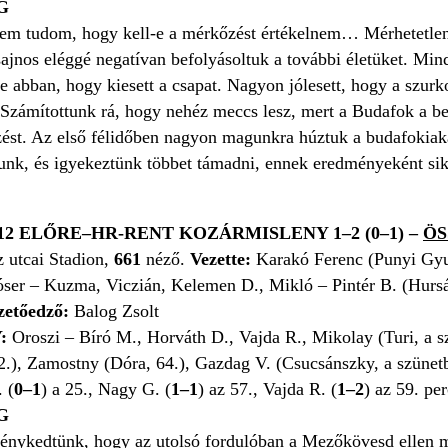
G
Nem tudom, hogy kell-e a mérkőzést értékelnem… Mérhetetlenü
 sajnos eléggé negatívan befolyásoltuk a további életüket. M
 abban, hogy kiesett a csapat. Nagyon jólesett, hogy a szurko
Számítottunk rá, hogy nehéz meccs lesz, mert a Budafok a be
st. Az első félidőben nagyon magunkra húztuk a budafokiakat,
tunk, és igyekeztünk többet támadni, ennek eredményeként sik
12 ELŐRE–HR-RENT KOZÁRMISLENY 1–2 (0–1) –
ÖS
 utcai Stadion,
661
néző.
Vezette:
Karakó Ferenc (Punyi Gyul
óser – Kuzma, Viczián, Kelemen D., Mikló – Pintér B. (Hursán
zetőedző:
Balog Zsolt
:
Oroszi – Bíró M., Horváth D., Vajda R., Mikolay (Turi, a s
2.), Zamostny (Dóra, 64.), Gazdag V. (Csucsánszky, a szünet
 (
0–1
) a 25., Nagy G. (
1–1
) az 57., Vajda R. (
1–2
) az 59. pe
G
nykedtünk, hogy az utolsó fordulóban a Mezőkövesd ellen m