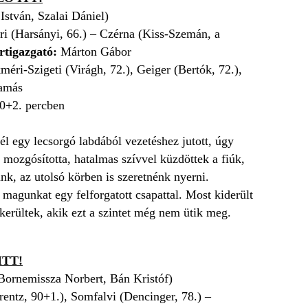
István, Szalai Dániel)
i (Harsányi, 66.) – Czérna (Kiss-Szemán, a
rtigazgató:
Márton Gábor
ri-Szigeti (Virágh, 72.), Geiger (Bertók, 72.),
amás
90+2. percben
fél egy lecsorgó labdából vezetéshez jutott, úgy
mozgósította, hatalmas szívvel küzdöttek a fiúk,
nk, az utolsó körben is szeretnénk nyerni.
magunkat egy felforgatott csapattal. Most kiderült
a kerültek, akik ezt a szintet még nem ütik meg.
TT!
Bornemissza Norbert, Bán Kristóf)
ntz, 90+1.), Somfalvi (Dencinger, 78.) –