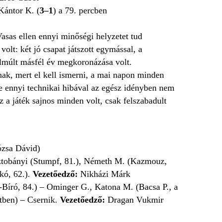
 Kántor K. (
3–1
) a 79. percben
asas ellen ennyi minőségi helyzetet tud
volt: két jó csapat játszott egymással, a
elmúlt másfél év megkoronázása volt.
k, mert el kell ismerni, a mai napon minden
de ennyi technikai hibával az egész idényben nem
z a játék sajnos minden volt, csak felszabadult
ózsa Dávid)
sztobányi (Stumpf, 81.), Németh M. (Kazmouz,
kó, 62.).
Vezetőedző:
Nikházi Márk
ő-Bíró, 84.) – Ominger G., Katona M. (Bacsa P., a
etben) – Csernik.
Vezetőedző:
Dragan Vukmir