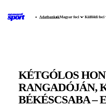
Adatbankok
Magyar foci
Külföldi foci
KÉTGÓLOS HONV
RANGADÓJÁN, K
BÉKÉSCSABA – E