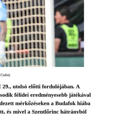
 Csaba)
9., utolsó előtti fordulójában. A
odik félidei eredményesebb játékával
endezett mérkőzéseken a Budafok hiába
t, és mivel a Szentlőrinc hátrányból