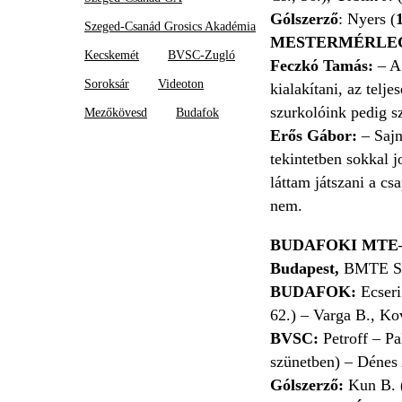
Gólszerző
: Nyers (
Szeged-Csanád Grosics Akadémia
MESTERMÉRLE
Kecskemét
BVSC-Zugló
Feczkó Tamás:
– A
Soroksár
Videoton
kialakítani, az telj
szurkolóink pedig s
Mezőkövesd
Budafok
Erős Gábor:
– Saj
tekintetben sokkal 
láttam játszani a cs
nem.
BUDAFOKI MTE–
Budapest,
BMTE Sp
BUDAFOK:
Ecseri
62.) – Varga B., Ko
BVSC:
Petroff – Pa
szünetben) – Dénes 
Gólszerző:
Kun B. 