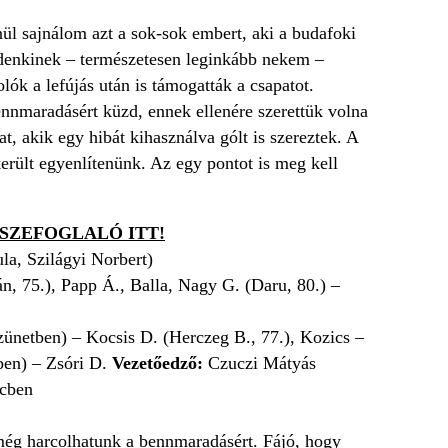
l sajnálom azt a sok-sok embert, aki a budafoki
indenkinek – természetesen leginkább nekem –
lók a lefújás után is támogatták a csapatot.
nnmaradásért küzd, ennek ellenére szerettük volna
 akik egy hibát kihasználva gólt is szereztek. A
erült egyenlítenünk. Az egy pontot is meg kell
SZEFOGLALÓ ITT!
a, Szilágyi Norbert)
, 75.), Papp Á., Balla, Nagy G. (Daru, 80.) –
zünetben) – Kocsis D. (Herczeg B., 77.), Kozics –
ben) – Zsóri D.
Vezetőedző:
Czuczi Mátyás
rcben
ég harcolhatunk a bennmaradásért. Fájó, hogy