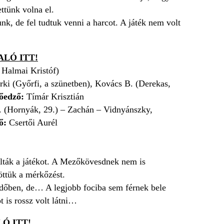
ettünk volna el.
unk, de fel tudtuk venni a harcot. A játék nem volt
LÓ ITT!
 Halmai Kristóf)
rki (Győrfi, a szünetben), Kovács B. (Derekas,
tőedző:
Tímár Krisztián
 S. (Hornyák, 29.) – Zachán – Vidnyánszky,
ő:
Csertői Aurél
álták a játékot. A Mezőkövesdnek nem is
öttük a mérkőzést.
lidőben, de… A legjobb fociba sem férnek bele
t is rossz volt látni…
Ó ITT!