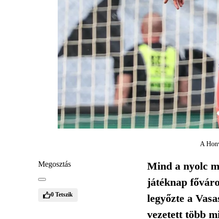
A Honv
Megosztás
Mind a nyolc mé
játéknap fővár
0
Tetszik
legyőzte a Vasa
vezetett több m