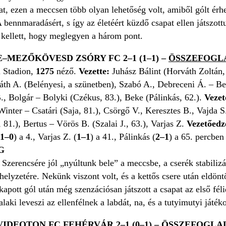
at, ezen a meccsen több olyan lehetőség volt, amiből gólt érh
 bennmaradásért, s így az életéért küzdő csapat ellen játszott
z kellett, hogy meglegyen a három pont.
–MEZŐKÖVESD ZSÓRY FC 2–1 (1–1)
–
ÖSSZEFOGLA
 Stadion,
1275
néző.
Vezette:
Juhász Bálint (Horváth Zoltán,
th A. (Belényesi, a szünetben), Szabó A., Debreceni Á. – Be
B., Bolgár – Bolyki (Czékus, 83.), Beke (Pálinkás, 62.).
Veze
Winter – Csatári (Saja, 81.), Csörgő V., Keresztes B., Vajda
81.), Bertus – Vörös B. (Szalai J., 63.), Varjas Z.
Vezetőedz
1–0
) a 4., Varjas Z. (
1–1
) a 41., Pálinkás (
2–1
) a 65. percben
G
Szerencsére jól „nyúltunk bele” a meccsbe, a cserék stabiliz
lyzetére. Nekünk viszont volt, és a kettős csere után eldönt
kapott gól után még szenzációsan játszott a csapat az első fé
laki leveszi az ellenfélnek a labdát, na, és a tutyimutyi játéko
IDEOTON FC FEHÉRVÁR 2–1 (0–1)
–
ÖSSZEFOGLAL