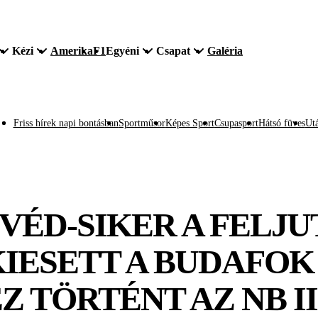
Kézi
Amerika
F1
Egyéni
Csapat
Galéria
Friss hírek napi bontásban
Sportműsor
Képes Sport
Csupasport
Hátsó füves
Utá
ÉD-SIKER A FELJ
IESETT A BUDAFOK 
Z TÖRTÉNT AZ NB I