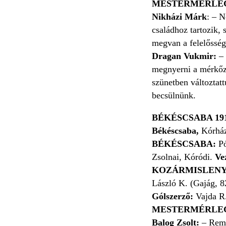
MESTERMÉRLE
Nikházi Márk
: – 
családhoz tartozik,
megvan a felelőssége
Dragan Vukmir:
– 
megnyerni a mérkőzé
szünetben változtat
becsülnünk.
BÉKÉSCSABA 19
Békéscsaba,
Kórház
BÉKÉSCSABA:
P
Zsolnai, Kóródi.
Ve
KOZÁRMISLENY
László K. (Gajág, 8
Gólszerző:
Vajda R.
MESTERMÉRLE
Balog Zsolt:
– Remé