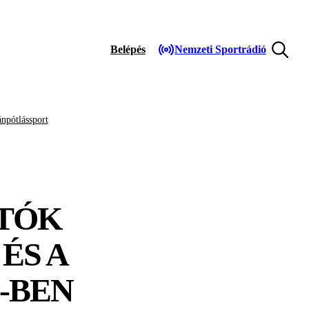
Belépés
Nemzeti Sportrádió
npótlássport
UTÓK
ÉS A
I-BEN