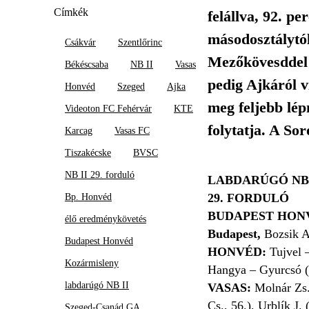
Címkék
felállva, 92. p
másodosztálytól
Csákvár
Szentlőrinc
Mezőkövesddel 
Békéscsaba
NB II
Vasas
pedig Ajkáról v
Honvéd
Szeged
Ajka
meg feljebb lép
Videoton FC Fehérvár
KTE
folytatja. A So
Karcag
Vasas FC
Tiszakécske
BVSC
NB II 29. forduló
LABDARÚGÓ NB 
29. FORDULÓ
Bp. Honvéd
BUDAPEST HONVÉ
élő eredménykövetés
Budapest,
Bozsik 
Budapest Honvéd
HONVÉD:
Tujvel –
Kozármisleny
Hangya – Gyurcsó (S
labdarúgó NB II
VASAS:
Molnár Zs.
Cs., 56.), Urblík J.
Szeged-Csanád GA