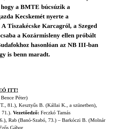
őlt, hogy a BMTE búcsúzik a
igazda Kecskemét nyerte a
A Tiszakécske Karcagról, a Szeged
éscsaba a Kozármisleny ellen próbált
a Budafokhoz hasonlóan az NB III-ban
így is benn maradt.
Ó ITT!
a Bence Péter)
., 81.), Kesztyűs B. (Kállai K., a szünetben),
 71.).
Vezetőedző:
Feczkó Tamás
 56.), Rab (Banó-Szabó, 73.) – Barkóczi B. (Molnár
Erős Gábor