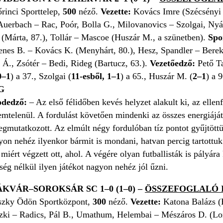
őrinci Sporttelep,
500
néző.
Vezette:
Kovács Imre (Szécsényi 
uerbach – Rac, Poór, Bolla G., Milovanovics – Szolgai, Nyár
(Márta, 87.), Tollár – Mascoe (Huszár M., a szünetben).
Spo
es B. – Kovács K. (Menyhárt, 80.), Hesz, Spandler – Berekmé
Á., Zsótér – Bedi, Rideg (Bartucz, 63.).
Vezetőedző:
Pető T
0–1
) a 37., Szolgai (
11-esből, 1–1
) a 65., Huszár M. (
2–1
) a 
G
odedző:
– Az első félidőben kevés helyzet alakult ki, az ellen
telenül. A fordulást követően mindenki az összes energiáját 
egmutatkozott. Az elmúlt négy fordulóban tíz pontot gyűjtöttü
n nehéz ilyenkor bármit is mondani, hatvan percig tartottuk 
 miért végzett ott, ahol. A végére olyan futballisták is pályár
ég nélkül ilyen játékot nagyon nehéz jól űzni.
KVÁR–SOROKSÁR SC 1–0 (1–0) –
ÖSSZEFOGLALÓ I
szky Ödön Sportközpont,
300
néző.
Vezette:
Katona Balázs (
ki – Radics, Pál B., Umathum, Helembai – Mészáros D. (Lore