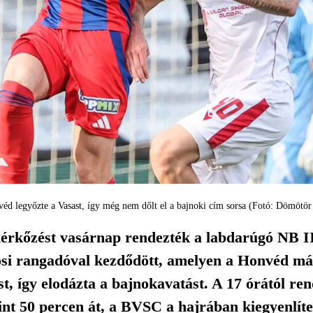
éd legyőzte a Vasast, így még nem dőlt el a bajnoki cím sorsa (Fotó: Dömötör
rkőzést vasárnap rendezték a labdarúgó NB II 2
osi rangadóval kezdődött, amelyen a Honvéd más
st, így elodázta a bajnokavatást. A 17 órától r
int 50 percen át, a BVSC a hajrában kiegyenlítet