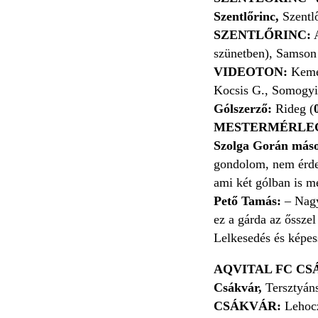
Szentlőrinc,
Szentl
SZENTLŐRINC:
A
szünetben), Samson 
VIDEOTON:
Kemen
Kocsis G., Somogyi 
Gólszerző:
Rideg (
MESTERMÉRLE
Szolga Gorán más
gondolom, nem érdem
ami két gólban is m
Pető Tamás:
– Nagyo
ez a gárda az ősszel
Lelkesedés és képess
AQVITAL FC CSÁ
Csákvár,
Tersztyán
CSÁKVÁR:
Lehocz