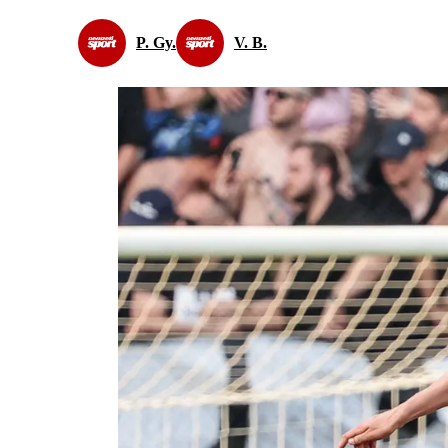
P. Gy.
V. B.