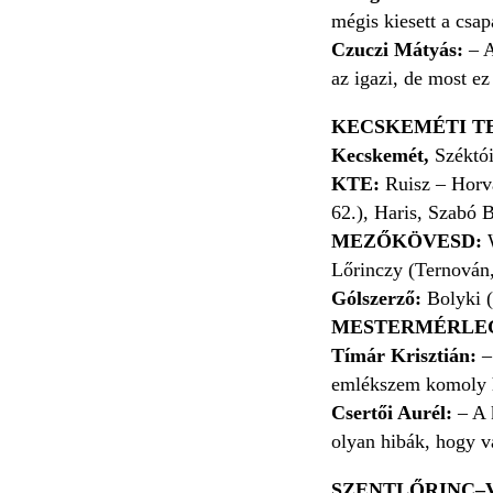
mégis kiesett a csap
Czuczi Mátyás:
– A
az igazi, de most e
KECSKEMÉTI TE
Kecskemét,
Széktói
KTE:
Ruisz – Horvá
62.), Haris, Szabó 
MEZŐKÖVESD:
Lőrinczy (Ternován, 
Gólszerző:
Bolyki (
MESTERMÉRLE
Tímár Krisztián:
– 
emlékszem komoly he
Csertői Aurél:
– A 
olyan hibák, hogy va
SZENTLŐRINC–V