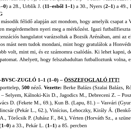
1–0
) a 28., Urblík J. (
11–esből 1–1
) a 30., Nyers (
2–1
) a 49.,
G
 második félidő alapján azt mondom, hogy amelyik csapat a V
esen megérdemelten nyeri meg a mérkőzést. Igazi futballfieszta 
zenzációs hangulatot varázsoltak a Bozsik Arénában, ami az 
nos mást nem tudok mondani, mint hogy gratulálok a Honvédna
jobb volt, mint mi, és ez számomra csalódás. Ki lehet kapni, 
apatomat. Ahelyett, hogy felszabadultan futballoztunk volna, e
BVSC-ZUGLÓ 1–1 (1–0)
–
ÖSSZEFOGLALÓ ITT!
orttelep,
500
néző.
Vezette:
Berke Balázs (Szalai Balázs, R
 – Selyem, Kálnoki-Kis D., Jagodics M., Debreceni Z. – Po
vács D. (Fekete M., 69.), Kun B. (Lapu, 81.) – Vasvári (Gyur
lincsár (Pekár L., 62.), Vinícius, Lehoczky, Király Á. (Benk
A., Törőcsik P. (Juhász F., 84.), Vérten (Horváth Sz., a szün
(
1–0
) a 33., Pekár L. (
1–1
) a 85. percben