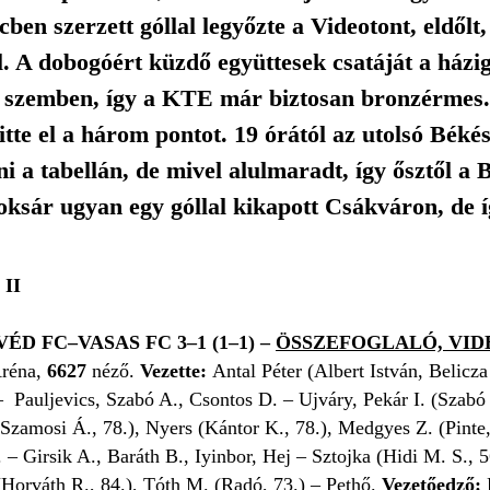
ercben szerzett góllal legyőzte a Videotont, eld
. A dobogóért küzdő együttesek csatáját a ház
szemben, így a KTE már biztosan bronzérmes. 
itte el a három pontot. 19 órától az utolsó Bék
ni a tabellán, de mivel alulmaradt, így ősztől 
roksár ugyan egy góllal kikapott Csákváron, de 
II
D FC–VASAS FC 3–1 (1–1)
–
ÖSSZEFOGLALÓ, VIDE
Aréna,
6627
néző.
Vezette:
Antal Péter
(Albert István, Belicz
 Pauljevics, Szabó A., Csontos D. – Ujváry, Pekár I. (Szabó T
zamosi Á., 78.), Nyers (Kántor K., 78.), Medgyes Z. (Pinte,
 – Girsik A., Baráth B., Iyinbor, Hej – Sztojka (Hidi M. S.,
 (Horváth R., 84.), Tóth M. (Radó, 73.) – Pethő.
Vezetőedző: