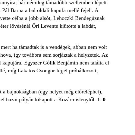
annyira, bár némileg támadóbb szellemben lépett
 Pál Barna a bal oldali kapufa mellé fejelt. A
vette célba a jobb alsót, Lehoczki Bendegúznak
ter lövésénél Őri Levente kiütötte a labdát,
e, mert ha támadtak is a vendégek, abban nem volt
ehova, így továbbra sem sorjáztak a helyzetek. Az
fél kapujára. Egyszer Gólik Benjámin nem találta el
é, míg Lakatos Csongor fejjel próbálkozott,
 a bajnokságban (egy helyet még előreléphet),
vel hazai pályán kikapott a Kozármislenytől.
1–0