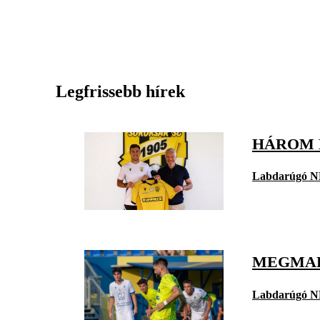
Legfrissebb hírek
HÁROM 
Labdarúgó N
MEGMAR
Labdarúgó N