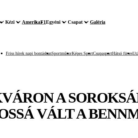
Kézi
Amerika
F1
Egyéni
Csapat
Galéria
Friss hírek napi bontásban
Sportműsor
Képes Sport
Csupasport
Hátsó füves
Utá
KVÁRON A SOROKSÁ
OSSÁ VÁLT A BEN