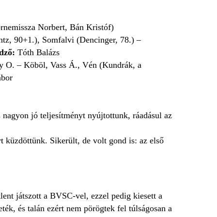
nemissza Norbert, Bán Kristóf)
z, 90+1.), Somfalvi (Dencinger, 78.) –
edző:
Tóth Balázs
y O. – Köböl, Vass Á., Vén (Kundrák, a
bor
s nagyon jó teljesítményt nyújtottunk, ráadásul az
 küzdöttünk. Sikerült, de volt gond is: az első
ent játszott a BVSC-vel, ezzel pedig kiesett a
ték, és talán ezért nem pörögtek fel túlságosan a