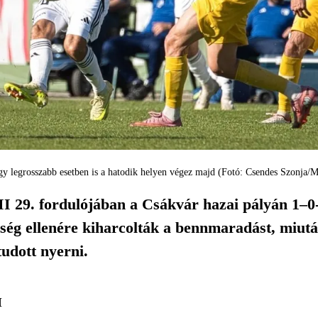
gy legrosszabb esetben is a hatodik helyen végez majd (Fotó: Csendes Szonja/
I 29. fordulójában a Csákvár hazai pályán 1–0-
eség ellenére kiharcolták a bennmaradást, miut
udott nyerni.
I