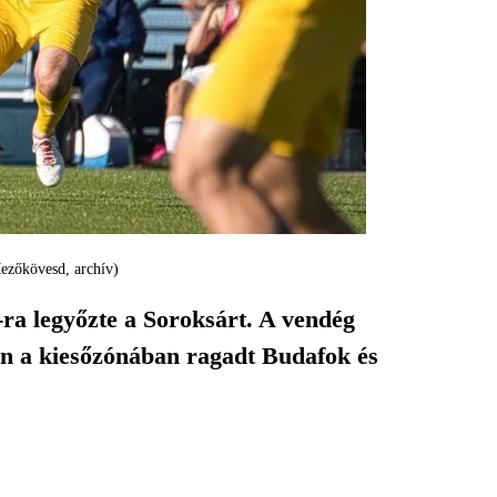
Mezőkövesd, archív)
ra legyőzte a Soroksárt. A vendég
án a kiesőzónában ragadt Budafok és