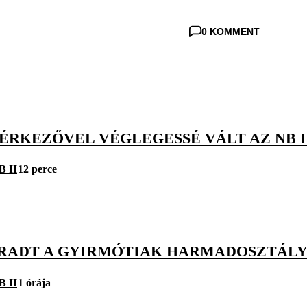
0 KOMMENT
ÉRKEZŐVEL VÉGLEGESSÉ VÁLT AZ NB I
B II
12 perce
ADT A GYIRMÓTIAK HARMADOSZTÁLY
B II
1 órája