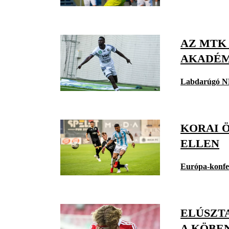
AZ MTK
AKADÉM
Labdarúgó N
KORAI Ö
ELLEN
Európa-konfe
ELÚSZT
A KÖBE