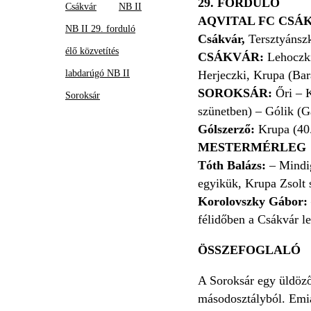
29. FORDULÓ
Csákvár
NB II
AQVITAL FC CSÁK
NB II 29. forduló
Csákvár,
Tersztyánsz
élő közvetítés
CSÁKVÁR:
Lehoczki
labdarúgó NB II
Herjeczki, Krupa (Bar
SOROKSÁR:
Őri – 
Soroksár
szünetben) – Gólik (Gá
Gólszerző:
Krupa (40
MESTERMÉRLEG
Tóth Balázs:
– Mindig 
egyikük, Krupa Zsolt s
Korolovszky Gábor:
félidőben a Csákvár l
ÖSSZEFOGLALÓ
A Soroksár egy üldözőt
másodosztályból. Emiat