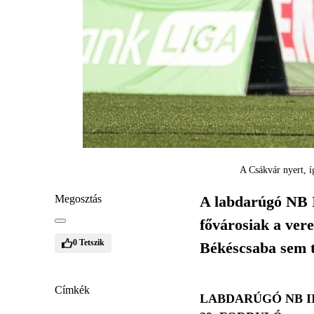
A Csákvár nyert, í
Megosztás
A labdarúgó NB I
fővárosiak a ver
0
Tetszik
Békéscsaba sem t
Címkék
LABDARÚGÓ NB I