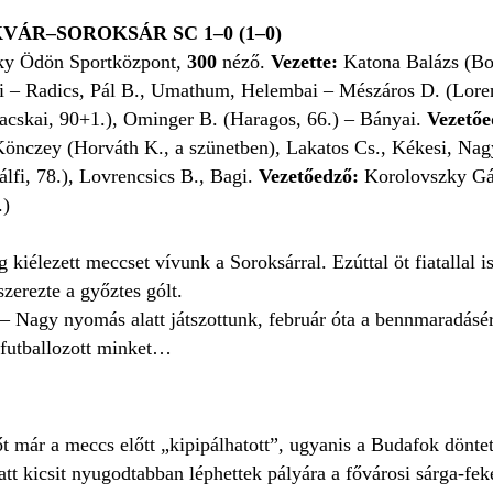
VÁR–SOROKSÁR SC 1–0 (1–0)
ky Ödön Sportközpont,
300
néző.
Vezette:
Katona Balázs (Bor
 – Radics, Pál B., Umathum, Helembai – Mészáros D. (Lorent
acskai, 90+1.), Ominger B. (Haragos, 66.) – Bányai.
Vezető
Könczey (Horváth K., a szünetben), Lakatos Cs., Kékesi, Nag
lfi, 78.), Lovrencsics B., Bagi.
Vezetőedző:
Korolovszky Gá
.)
kiélezett meccset vívunk a Soroksárral. Ezúttal öt fiatallal i
zerezte a győztes gólt.
– Nagy nyomás alatt játszottunk, február óta a bennmaradásért
efutballozott minket…
 már a meccs előtt „kipipálhatott”, ugyanis a Budafok döntetl
t kicsit nyugodtabban léphettek pályára a fővárosi sárga-feke