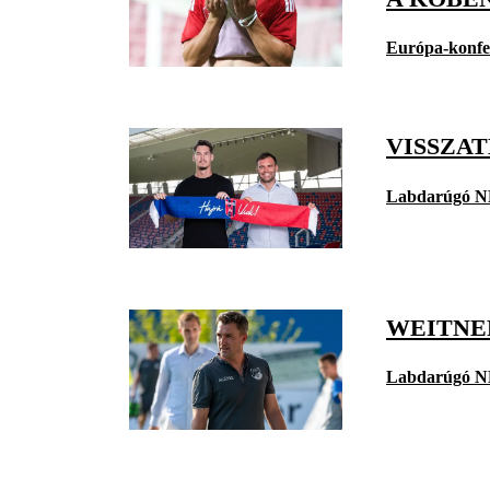
Európa-konfe
VISSZA
Labdarúgó N
WEITNE
Labdarúgó N