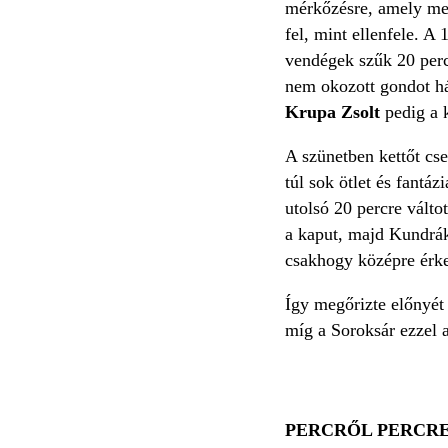
mérkőzésre, amely meg
fel, mint ellenfele. A
vendégek szűk 20 perc
nem okozott gondot hár
Krupa Zsolt
pedig a k
A szünetben kettőt cse
túl sok ötlet és fantá
utolsó 20 percre váltot
a kaput, majd Kundrák
csakhogy középre érkez
Így megőrizte előnyét
míg a Soroksár ezzel 
PERCRŐL PERCR