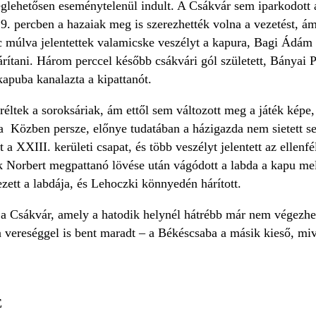
lehetősen eseménytelenül indult. A Csákvár sem iparkodott 
 19. percben a hazaiak meg is szerezhették volna a vezetést, ám
 múlva jelentettek valamicske veszélyt a kapura, Bagi Ádám 
ítani. Három perccel később csákvári gól született, Bányai Pé
apuba kanalazta a kipattanót.
réltek a soroksáriak, ám ettől sem változott meg a játék kép
zia Közben persze, előnye tudatában a házigazda nem sietett s
t a XXIII. kerületi csapat, és több veszélyt jelentett az ellen
 Norbert megpattanó lövése után vágódott a labda a kapu mell
ett a labdája, és Lehoczki könnyedén hárított.
 a Csákvár, amely a hatodik helynél hátrébb már nem végezhet
a vereséggel is bent maradt – a Békéscsaba a másik kieső, mi
E