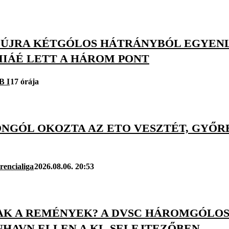
 ÚJRA KÉTGÓLOS HÁTRÁNYBÓL EGYENLÍ
IÁÉ LETT A HÁROM PONT
B I
17 órája
NGÓL OKOZTA AZ ETO VESZTÉT, GYŐRB
rencialiga
2026.08.06. 20:53
AK A REMÉNYEK? A DVSC HÁROMGÓLO
NHAVN ELLEN A KL-SELEJTEZŐBEN