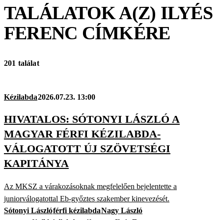
TALÁLATOK A(Z)
ILYÉS
FERENC
CÍMKÉRE
201 találat
Kézilabda
2026.07.23. 13:00
HIVATALOS: SÓTONYI LÁSZLÓ A
MAGYAR FÉRFI KÉZILABDA-
VÁLOGATOTT ÚJ SZÖVETSÉGI
KAPITÁNYA
Az MKSZ a várakozásoknak megfelelően bejelentette a
juniorválogatottal Eb-győztes szakember kinevezését.
Sótonyi László
férfi kézilabda
Nagy László