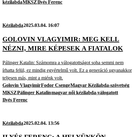
kézilabda
MKSZ
Ilyés Ferenc
Kézilabda
2025.03.04. 16:07
GOLOVIN VLAGYIMIR: MEG KELL
NÉZNI, MIRE KÉPESEK A FIATALOK
Pálinger Katalin: Számomra a válogatottságot soha semmi nem
írhatta felül, ez mindig egyértelmű volt. Ez a generáció ugyanakkor
teljesen más, mint a miénk volt.
Golovin Vlagyimir
Fodor Csenge
Magyar Kézilabda-szövetség
MKSZ
Pálinger Katalin
magyar női kézilabda-válogatott
Ilyés Ferenc
Kézilabda
2025.02.04. 13:56
ILYÉS FERENC: A HELYÜNKÖN