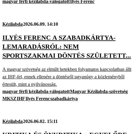
magyar férfi kézilabda-válogatott
Ilyés Ferenc
Kézilabda
2026.06.09. 14:10
ILYÉS FERENC A SZABADKÁRTYA-
LEMARADÁSRÓL: NEM
SPORTSZAKMAI DÖNTÉS SZÜLETETT...
A magyar szövetség az elmúlt hetekben folyamatos kapcsolatban állt
az IHF-fel, ennek ellenére a döntésről ugyanúgy a közleményből
értesült, mint a nyilvánosság.
magyar férfi kézilabda-válogatott
Magyar Kézilabda-szövetség
MKSZ
IHF
Ilyés Ferenc
szabadkártya
Kézilabda
2026.06.02. 15:11