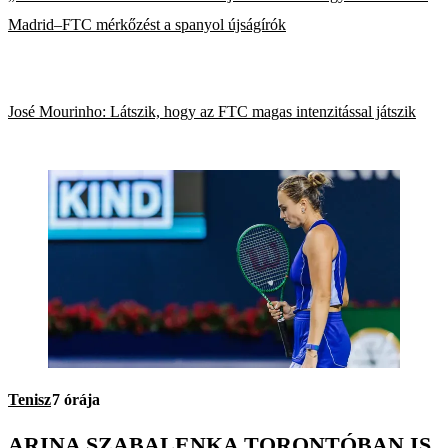
Madrid–FTC mérkőzést a spanyol újságírók
José Mourinho: Látszik, hogy az FTC magas intenzitással játszik
Tenisz
7 órája
ARINA SZABALENKA TORONTÓBAN IS