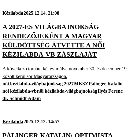
Kézilabda
2025.12.14. 21:08
A 2027-ES VILÁGBAJNOKSÁG
RENDEZŐJEKÉNT A MAGYAR
KÜLDÖTTSÉG ÁTVETTE A NŐI
KÉZILABDA-VB ZÁSZLAJÁT
A következő tornára két év múlva november 30. és december 19.
között kerül sor Magyarországon.
női kézilabda-világbajnokság 2027
MKSZ
Pálinger Katalin
női kézilabda-vb
női kézilabda-világbajnokság
Ilyés Ferenc
dr. Schmidt Ádám
Kézilabda
2025.12.12. 14:57
PÁLINGER KATALIN: OPTIMISTA