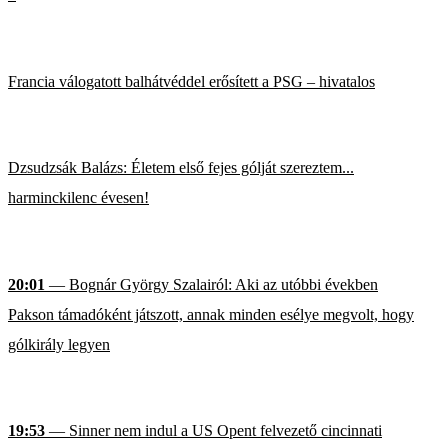
Francia válogatott balhátvéddel erősített a PSG – hivatalos
Dzsudzsák Balázs: Életem első fejes gólját szereztem...
harminckilenc évesen!
20:01
— Bognár György Szalairól: Aki az utóbbi években
Pakson támadóként játszott, annak minden esélye megvolt, hogy
gólkirály legyen
19:53
— Sinner nem indul a US Opent felvezető cincinnati