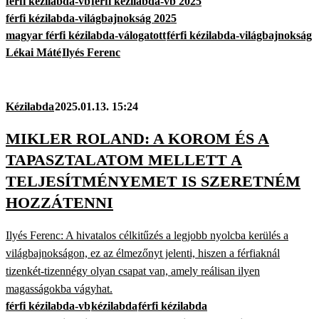
férfi kézilabda-vb
férfi kézilabda-vb 2025
férfi kézilabda-világbajnokság 2025
magyar férfi kézilabda-válogatott
férfi kézilabda-világbajnokság
Lékai Máté
Ilyés Ferenc
Kézilabda
2025.01.13. 15:24
MIKLER ROLAND: A KOROM ÉS A
TAPASZTALATOM MELLETT A
TELJESÍTMÉNYEMET IS SZERETNÉM
HOZZÁTENNI
Ilyés Ferenc: A hivatalos célkitűzés a legjobb nyolcba kerülés a
világbajnokságon, ez az élmezőnyt jelenti, hiszen a férfiaknál
tizenkét-tizennégy olyan csapat van, amely reálisan ilyen
magasságokba vágyhat.
férfi kézilabda-vb
kézilabda
férfi kézilabda