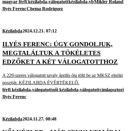
magyar férfi kézilabda-válogatott
kézilabda-vb
Mikler Roland
Ilyés Ferenc
Chema Rodríguez
Kézilabda
2024.12.21. 07:12
ILYÉS FERENC: ÚGY GONDOLJUK,
MEGTALÁLTUK A TÖKÉLETES
EDZŐKET A KÉT VÁLOGATOTTHOZ
A 229-szeres válogatott tavaly április óta tölti be az MKSZ elnöki
posztját. KÉZILABDA ÉVÉRTÉKELŐ.
férfi kézilabda-válogatott
női kézilabda-válogatott
címlapsztori
Ilyés Ferenc
Kézilabda
2024.11.27. 08:48