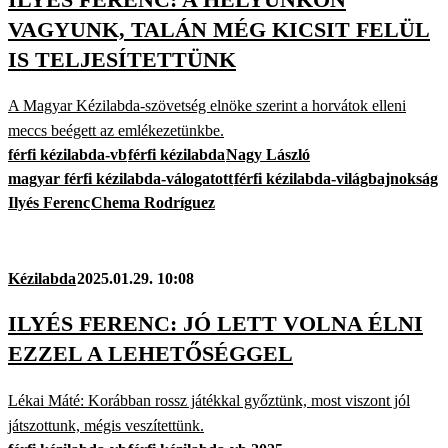
VAGYUNK, TALÁN MÉG KICSIT FELÜL
IS TELJESÍTETTÜNK
A Magyar Kézilabda-szövetség elnöke szerint a horvátok elleni
meccs beégett az emlékezetünkbe.
férfi kézilabda-vb
férfi kézilabda
Nagy László
magyar férfi kézilabda-válogatott
férfi kézilabda-világbajnokság
Ilyés Ferenc
Chema Rodríguez
Kézilabda
2025.01.29. 10:08
ILYÉS FERENC: JÓ LETT VOLNA ÉLNI
EZZEL A LEHETŐSÉGGEL
Lékai Máté: Korábban rossz játékkal győztünk, most viszont jól
játszottunk, mégis veszítettünk.