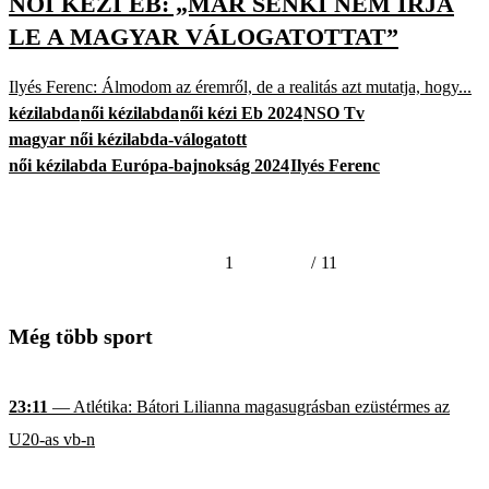
NŐI KÉZI EB: „MÁR SENKI NEM ÍRJA
LE A MAGYAR VÁLOGATOTTAT”
Ilyés Ferenc: Álmodom az éremről, de a realitás azt mutatja, hogy...
kézilabda
női kézilabda
női kézi Eb 2024
NSO Tv
magyar női kézilabda-válogatott
női kézilabda Európa-bajnokság 2024
Ilyés Ferenc
1
/
11
Még több sport
23:11
— Atlétika: Bátori Lilianna magasugrásban ezüstérmes az
U20-as vb-n