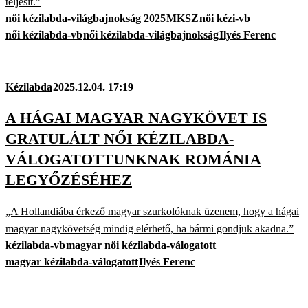
teljesít.”
női kézilabda-világbajnokság 2025
MKSZ
női kézi-vb
női kézilabda-vb
női kézilabda-világbajnokság
Ilyés Ferenc
Kézilabda
2025.12.04. 17:19
A HÁGAI MAGYAR NAGYKÖVET IS
GRATULÁLT NŐI KÉZILABDA-
VÁLOGATOTTUNKNAK ROMÁNIA
LEGYŐZÉSÉHEZ
„A Hollandiába érkező magyar szurkolóknak üzenem, hogy a hágai
magyar nagykövetség mindig elérhető, ha bármi gondjuk akadna.”
kézilabda-vb
magyar női kézilabda-válogatott
magyar kézilabda-válogatott
Ilyés Ferenc