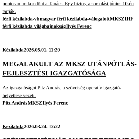
pontosan, mikor dönt a Tanács. Egy biztos, a sorsolást június 10-én
tartják.
férfi kézilabda-vb
magyar férfi kézilabda-válogatott
MKSZ
IHF
férfi kézilabda-világbajnokság
Ilyés Ferenc
Kézilabda
2026.05.01. 11:20
MEGALAKULT AZ MKSZ UTÁNPÓTLÁS-
FEJLESZTÉSI IGAZGATÓSÁGA
Az igazgatóságot Pitz András, a szövetség operatív igazgató-
helyettese vezeti.
Pitz András
MKSZ
Ilyés Ferenc
Kézilabda
2026.03.24. 12:22