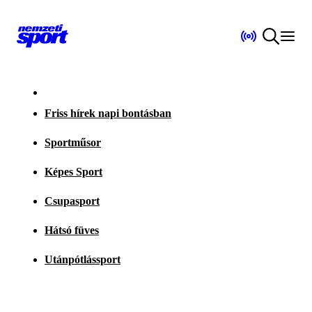
Friss hírek napi bontásban
Sportműsor
Képes Sport
Csupasport
Hátsó füves
Utánpótlássport