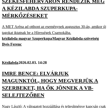
SZÉKESFEHÉRVÁRON RENDEZIK MEG
A KÉZILABDA SZUPERKUPA-
MÉRKŐZÉSEKET
A MET Aréna ad otthont az eseménynek augusztus 30-án, amikor új
tagokat iktatnak be a Hírességek Csarnokába.
kézilabda magyar Szuperkupa
Magyar Kézilabda-szövetség
Ilyés Ferenc
Kézilabda
2026.02.03. 14:28
IMRE BENCE: ELVÁRJUK
MAGUNKTÓL, HOGY MEGVERJÜK A
SZERBEKET, HA ŐK JÖNNEK A VB-
SELEJTEZŐBEN
Nagy László: A válogatott hozzáállása és teljesítménye kapcsán csak