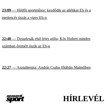
23:09
— Hétfői sportműsor: kezdődik az atlétikai Eb és a
medencés úszás a vizes Eb-n
22:40
— Dzsudzsák első fejes gólja; Kós Hubert minden
számban éremért úszik az Eb-n
22:27
— Asztalitenisz: András Csaba főtáblás Malmőben
HÍRLEVÉL