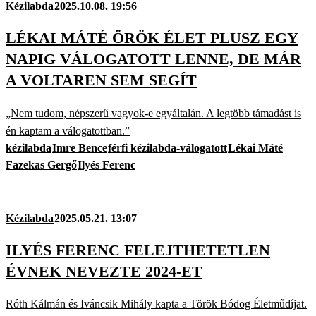
Kézilabda
2025.10.08. 19:56
LÉKAI MÁTÉ ÖRÖK ÉLET PLUSZ EGY
NAPIG VÁLOGATOTT LENNE, DE MÁR
A VOLTAREN SEM SEGÍT
„Nem tudom, népszerű vagyok-e egyáltalán. A legtöbb támadást is
én kaptam a válogatottban.”
kézilabda
Imre Bence
férfi kézilabda-válogatott
Lékai Máté
Fazekas Gergő
Ilyés Ferenc
Kézilabda
2025.05.21. 13:07
ILYÉS FERENC FELEJTHETETLEN
ÉVNEK NEVEZTE 2024-ET
Róth Kálmán és Iváncsik Mihály kapta a Török Bódog Életműdíjat.