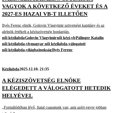
VAGYOK A KÖVETKEZŐ ÉVEKET ÉS A
2027-ES HAZAI VB-T ILLETŐEN
Ilyés Ferenc elnök, Golovin Vlagyimir szövetségi kapitány és az
alelnök értékelt a kéziszövetség honlapján.
női kézilabda
Golovin Vlagyimir
női kézi-vb
Pálinger Katalin
női kézilabda-vb
magyar női kézilabda-válogatott
női kézilabda-világbajnokság
Ilyés Ferenc
Kézilabda
2025.12.10. 21:35
A KÉZISZÖVETSÉG ELNÖKE
ELÉGEDETT A VÁLOGATOTT HETEDIK
HELYÉVEL
„Formálódóban lévő, fiatal csapatunk van, ami azért egyre jobban