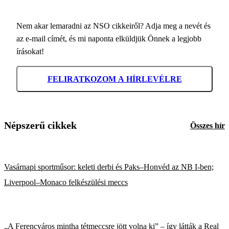
Nem akar lemaradni az NSO cikkeiről? Adja meg a nevét és
az e-mail címét, és mi naponta elküldjük Önnek a legjobb
írásokat!
FELIRATKOZOM A HÍRLEVÉLRE
Népszerű cikkek
Összes hír
Vasárnapi sportműsor: keleti derbi és Paks–Honvéd az NB I-ben;
Liverpool–Monaco felkészülési meccs
„A Ferencváros mintha tétmeccsre jött volna ki” – így látták a Real