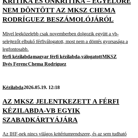
KRITIKA ÉS ÖNKRITIKA – EGYELŐRE
NEM DÖNTÖTT AZ MKSZ CHEMA
RODRÍGUEZ BESZÁMOLÓJÁRÓL
Mivel legközelebb csak novemberben dolgozik együtt a vb-
selejtezőt elbukó férfiválogatott, most nem a döntés gyorsasága a
legfontosabb.
férfi kézilabda
magyar férfi kézilabda-válogatott
MKSZ
Ilyés Ferenc
Chema Rodríguez
Kézilabda
2026.05.19. 12:18
AZ MKSZ JELENTKEZETT A FÉRFI
KÉZILABDA-VB EGYIK
SZABADKÁRTYÁJÁRA
Az IHF-nek nincs világos kritériumrendszere, és az sem tudható