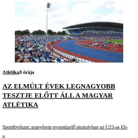
Atlétika
8 órája
AZ ELMÚLT ÉVEK LEGNAGYOBB
TESZTJE ELŐTT ÁLL A MAGYAR
ATLÉTIKA
Sportlövészet: aranyérem gyorstüzelő pisztolyban az U23-as Eb-
n