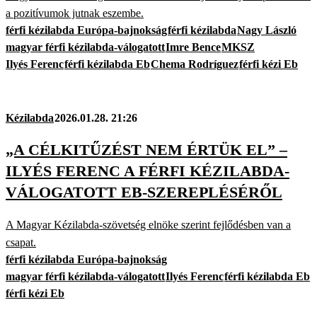
a pozitívumok jutnak eszembe.
férfi kézilabda Európa-bajnokság
férfi kézilabda
Nagy László
magyar férfi kézilabda-válogatott
Imre Bence
MKSZ
Ilyés Ferenc
férfi kézilabda Eb
Chema Rodríguez
férfi kézi Eb
Kézilabda
2026.01.28. 21:26
„A CÉLKITŰZÉST NEM ÉRTÜK EL” –
ILYÉS FERENC A FÉRFI KÉZILABDA-
VÁLOGATOTT EB-SZEREPLÉSÉRŐL
A Magyar Kézilabda-szövetség elnöke szerint fejlődésben van a
csapat.
férfi kézilabda Európa-bajnokság
magyar férfi kézilabda-válogatott
Ilyés Ferenc
férfi kézilabda Eb
férfi kézi Eb