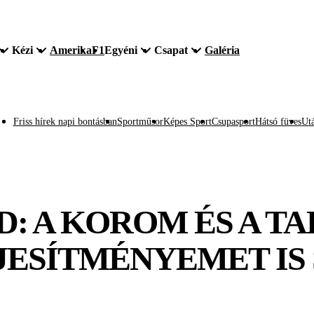
Kézi
Amerika
F1
Egyéni
Csapat
Galéria
Friss hírek napi bontásban
Sportműsor
Képes Sport
Csupasport
Hátsó füves
Utá
: A KOROM ÉS A T
JESÍTMÉNYEMET IS