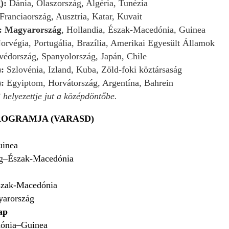
g):
Dánia, Olaszország, Algéria, Tunézia
Franciaország, Ausztria, Katar, Kuvait
): Magyarország
, Hollandia, Észak-Macedónia, Guinea
orvégia, Portugália, Brazília, Amerikai Egyesült Államok
védország, Spanyolország, Japán, Chile
):
Szlovénia, Izland, Kuba, Zöld-foki köztársaság
):
Egyiptom, Horvátország, Argentína, Bahrein
 helyezettje jut a középdöntőbe.
ROGRAMJA (VARASD)
uinea
g–Észak-Macedónia
szak-Macedónia
arország
ap
ónia–Guinea