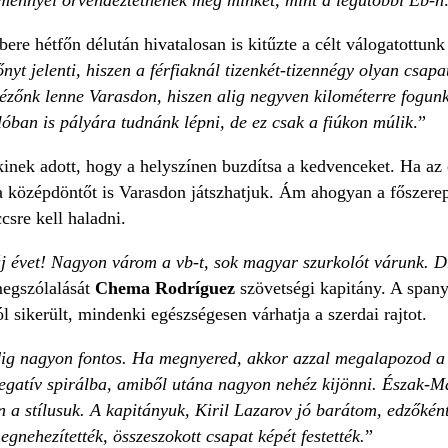
ere hétfőn délután hivatalosan is kitűzte a célt válogatottunk 
őnyt jelenti, hiszen a férfiaknál tizenkét-tizennégy olyan csa
ézőnk lenne Varasdon, hiszen alig negyven kilométerre fogunk 
óban is pályára tudnánk lépni, de ez csak a fiúkon múlik
.”
inek adott, hogy a helyszínen buzdítsa a kedvenceket. Ha az 
 középdöntőt is Varasdon játszhatjuk. Ám ahogyan a főszerep
sre kell haladni.
új évet! Nagyon várom a vb-t, sok magyar szurkolót várunk. D
megszólalását
Chema Rodríguez
szövetségi kapitány. A spany
ól sikerült, mindenki egészségesen várhatja a szerdai rajtot.
ig nagyon fontos. Ha megnyered, akkor azzal megalapozod a j
negatív spirálba, amiből utána nagyon nehéz kijönni. Észak-M
n a stílusuk. A kapitányuk, Kiril Lazarov jó barátom, edzőként
egnehezítették, összeszokott csapat képét festették.
”