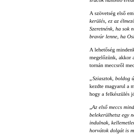
A szövetség első emb
kerülés, ez az élmez
Szeretnénk, ha sok n
bravúr lenne, ha Osl
A lehetőség mindenk
megelőzünk, akkor a
tornán meccsről mecc
„Sziasztok, boldog 
kezdte magyarul a 
hogy a felkészülés j
„
Az első meccs mind
belekerülhetsz egy 
indulnak, kellemetle
horvátok dolgát is m