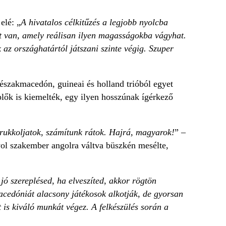
elé: „
A hivatalos célkitűzés a legjobb nyolcba
pat van, amely reálisan ilyen magasságokba vágyhat.
az országhatártól játszani szinte végig. Szuper
északmacedón, guineai és holland trióból egyet
lők is kiemelték, egy ilyen hosszúnak ígérkező
rukkoljatok, számítunk rátok. Hajrá, magyarok!
” –
ol szakember angolra váltva büszkén mesélte,
ó szereplésed, ha elveszíted, akkor rögtön
acedóniát alacsony játékosok alkotják, de gyorsan
 is kiváló munkát végez. A felkészülés során a