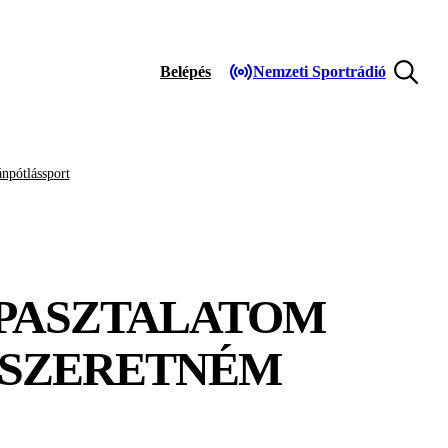
Belépés
Nemzeti Sportrádió
npótlássport
APASZTALATOM
 SZERETNÉM