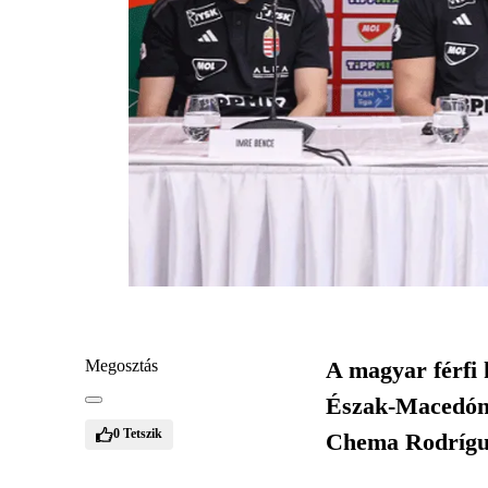
Megosztás
A magyar férfi 
Észak-Macedónia
0
Tetszik
Chema Rodríguez