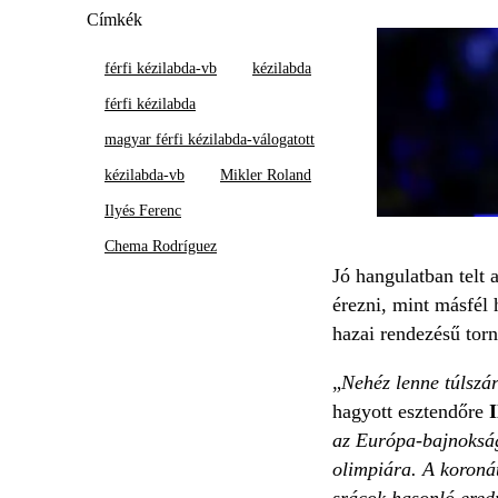
Címkék
férfi kézilabda-vb
kézilabda
férfi kézilabda
magyar férfi kézilabda-válogatott
kézilabda-vb
Mikler Roland
Ilyés Ferenc
Chema Rodríguez
Jó hangulatban telt 
érezni, mint másfél
hazai rendezésű torná
„
Nehéz lenne túlszá
hagyott esztendőre
I
az Európa-bajnokságo
olimpiára. A koronát
srácok hasonló ered