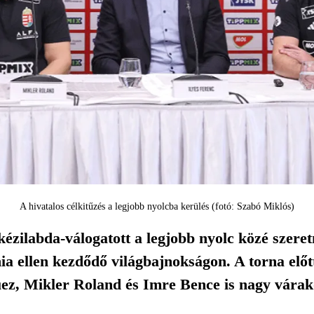
A hivatalos célkitűzés a legjobb nyolcba kerülés (fotó: Szabó Miklós)
kézilabda-válogatott a legjobb nyolc közé szere
 ellen kezdődő világbajnokságon. A torna előtti
, Mikler Roland és Imre Bence is nagy várakoz