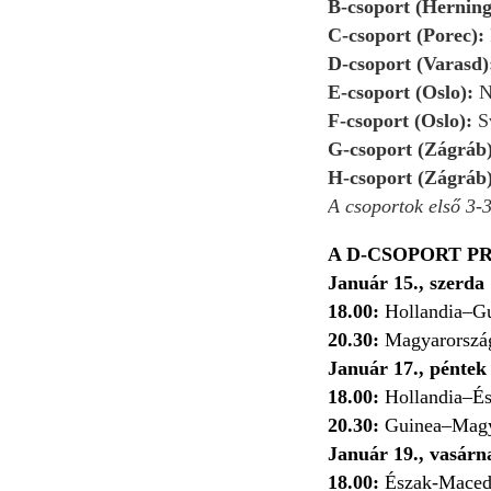
B-csoport (Hernin
C-csoport (Porec):
D-csoport (Varasd
E-csoport (Oslo):
N
F-csoport (Oslo):
S
G-csoport (Zágráb
H-csoport (Zágráb
A csoportok első 3-3
A D-CSOPORT P
Január 15., szerda
18.00:
Hollandia–G
20.30:
Magyarorszá
Január 17., péntek
18.00:
Hollandia–É
20.30:
Guinea–Magy
Január 19., vasárn
18.00:
Észak-Maced