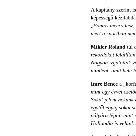
A kapitány szerint i
képességű kézilabdáz
„
Fontos meccs lesz, 
mert a sportban nem
Mikler Roland
túl 
rekordokat felállíta
Nagyon izgatottak v
mindent, amit bele l
Imre Bence
a „korfa
mint egy évvel ezelő
Sokat jelent nekünk 
egytől egyig sokat s
pályára lépni, mint 
Hollandia is velünk 