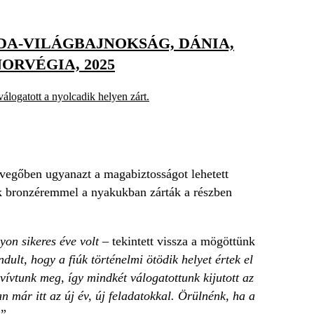
BDA-VILÁGBAJNOKSÁG, DÁNIA,
ORVÉGIA, 2025
logatott a nyolcadik helyen zárt.
levegőben ugyanazt a magabiztosságot lehetett
ok bronzéremmel a nyakukban zárták a részben
on sikeres éve volt
– tekintett vissza a mögöttünk
dult, hogy a fiúk történelmi ötödik helyet értek el
vívtunk meg, így mindkét válogatottunk kijutott az
n már itt az új év, új feladatokkal. Örülnénk, ha a
.”