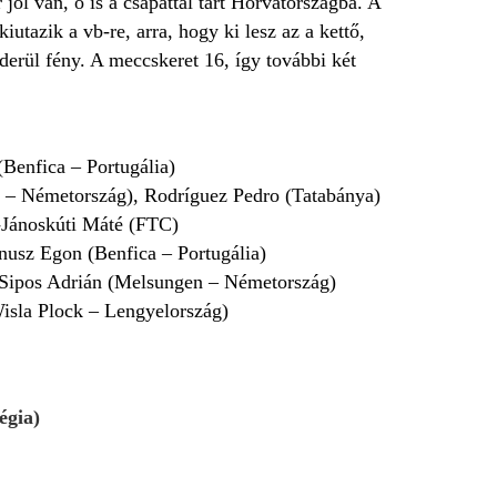
jól van, ő is a csapattal tart Horvátországba. A
utazik a vb-re, arra, hogy ki lesz az a kettő,
derül fény. A meccskeret 16, így további két
(Benfica – Portugália)
 – Németország), Rodríguez Pedro (Tatabánya)
-Jánoskúti Máté (FTC)
usz Egon (Benfica – Portugália)
 Sipos Adrián (Melsungen – Németország)
Wisla Plock – Lengyelország)
égia)