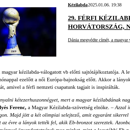
Kézilabda
2025.01.06. 19:38
29. FÉRFI KÉZILA
HORVÁTORSZÁG, N
Dánia megvédte címét, a magyar vá
a magyar kézilabda-válogatott vb előtti sajtótájékoztatója. A 
 hónappal ezelőtt a női Európa-bajnokság előtt. Akkor a lány
t, amivel a férfi nemzeti csapatunk tagjait is inspirálták.
rnyalni kétezerhuszonnégyet, mert a magyar kézilabdának nagy
lyés Ferenc,
a Magyar Kézilabda-szövetség elnöke. –
Azzal in
n. Majd jött a két olimpiai selejtező, amit egyaránt sikerrel 
 az évre a lányok tették fel, akik Eb-bronzot szereztek. Azonba
ménnyel örvendeztetnének meg minket, mint a legutóbbi Eb-n