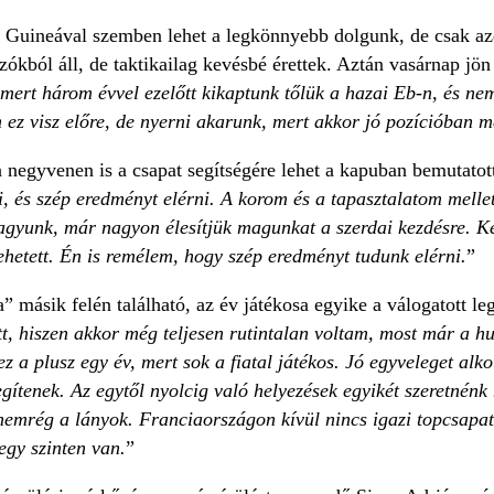
s Guineával szemben lehet a legkönnyebb dolgunk, de csak azér
ókból áll, de taktikailag kevésbé érettek. Aztán vasárnap jön
mert három évvel ezelőtt kikaptunk tőlük a hazai Eb-n, és nem
 ez visz előre, de nyerni akarunk, mert akkor jó pozícióban
a negyvenen is a csapat segítségére lehet a kapuban bemutatott
ni, és szép eredményt elérni. A korom és a tapasztalatom melle
agyunk, már nagyon élesítjük magunkat a szerdai kezdésre. Ké
ehetett. Én is remélem, hogy szép eredményt tudunk elérni.
”
” másik felén található, az év játékosa egyike a válogatott le
tt, hiszen akkor még teljesen rutintalan voltam, most már a 
ez a plusz egy év, mert sok a fiatal játékos. Jó egyveleget alk
egítenek. Az egytől nyolcig való helyezések egyikét szeretnénk
nemrég a lányok. Franciaországon kívül nincs igazi topcsapat
egy szinten van.
”