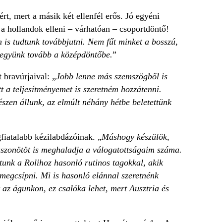
t, mert a másik két ellenfél erős. Jó egyéni
 a hollandok elleni – várhatóan – csoportdöntő!
 is tudtunk továbbjutni. Nem fűt minket a bosszú,
 megyünk tovább a középdöntőbe.
”
 bravúrjaival: „
Jobb lenne más szemszögből is
tt a teljesítményemet is szeretném hozzátenni.
szen állunk, az elmúlt néhány hétbe beletettünk
gfiatalabb kézilabdázóinak. „
Máshogy készülök,
huszonötöt is meghaladja a válogatottságaim száma.
otunk a Rolihoz hasonló rutinos tagokkal, akik
 megcsípni. Mi is hasonló elánnal szeretnénk
 az águnkon, ez csalóka lehet, mert Ausztria és