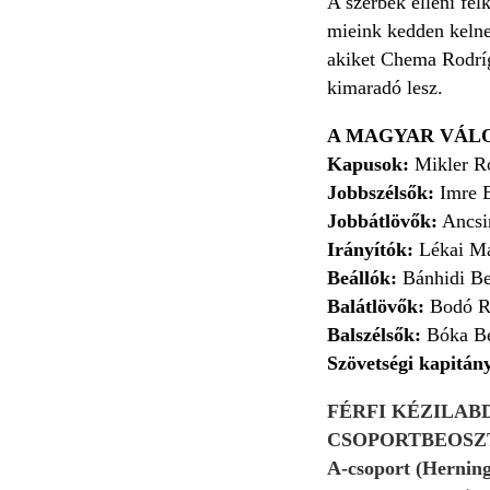
A szerbek elleni fel
mieink kedden kelnek
akiket Chema Rodrígu
kimaradó lesz.
A MAGYAR VÁL
Kapusok:
Mikler Ro
Jobbszélsők:
Imre B
Jobbátlövők:
Ancsi
Irányítók:
Lékai Má
Beállók:
Bánhidi Be
Balátlövők:
Bodó Ri
Balszélsők:
Bóka Be
Szövetségi kapitán
FÉRFI KÉZILABDA-V
CSOPORTBEOSZ
A-csoport (Hernin