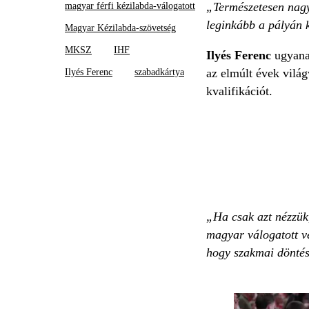
„Természetesen nagy
magyar férfi kézilabda-válogatott
leginkább a pályán k
Magyar Kézilabda-szövetség
MKSZ
IHF
Ilyés Ferenc
ugyan
az elmúlt évek vilá
Ilyés Ferenc
szabadkártya
kvalifikációt.
„Ha csak azt nézzük
magyar válogatott vé
hogy szakmai döntés