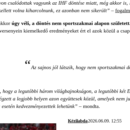
on csalódottak vagyunk az IHF döntése miatt, még akkor is, h
ellett volna kiharcolnunk, ez azonban nem sikerült”
–
fogalm
akkor
úgy véli, a döntés nem sportszakmai alapon született
gversenyein kiemelkedő eredményeket ért el azok közül a csa
Az sajnos jól látszik, hogy nem sportszakmai dö
, hogy a legutóbbi három világbajnokságon, a legutóbbi két E
gzett a legjobb helyen azon együttesek közül, amelyek nem jut
 esetén kedvezményezettek lehetünk”
– mondta.
Kézilabda
2026.06.09. 12:55