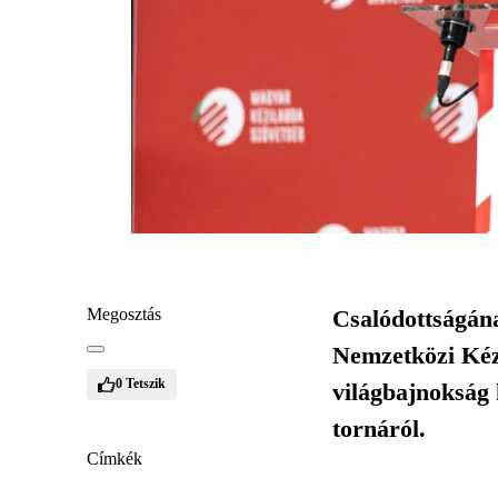
Megosztás
Csalódottságán
Nemzetközi Kézi
0
Tetszik
világbajnokság 
tornáról.
Címkék