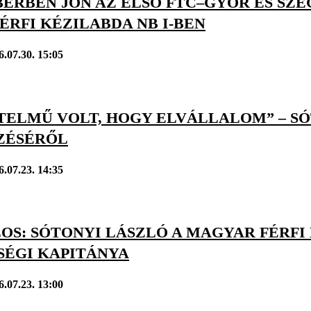
ERBEN JÖN AZ ELSŐ FTC–GYŐR ÉS SZE
FÉRFI KÉZILABDA NB I-BEN
6.07.30. 15:05
TELMŰ VOLT, HOGY ELVÁLLALOM” – SÓ
ZÉSÉRŐL
6.07.23. 14:35
LOS: SÓTONYI LÁSZLÓ A MAGYAR FÉRF
SÉGI KAPITÁNYA
6.07.23. 13:00