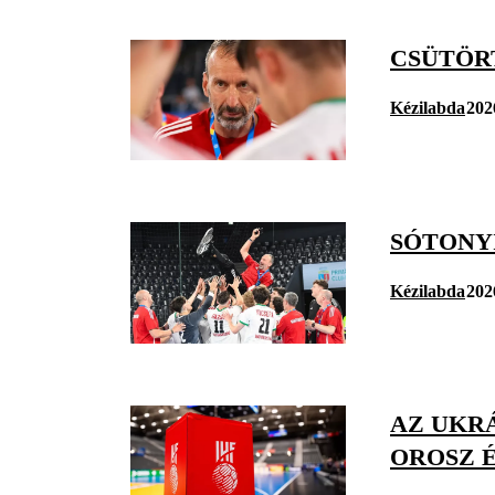
CSÜTÖRT
Kézilabda
202
SÓTONYI
Kézilabda
202
AZ UKRÁ
OROSZ 