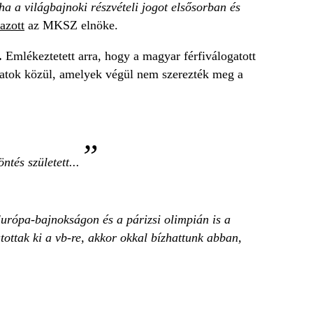
a a világbajnoki részvételi jogot elsősorban és
azott
az MKSZ elnöke.
.
Emlékeztetett arra, hogy a magyar férfiválogatott
patok közül, amelyek végül nem szerezték meg a
ntés született...
urópa-bajnokságon és a párizsi olimpián is a
ottak ki a vb-re, akkor okkal bízhattunk abban,