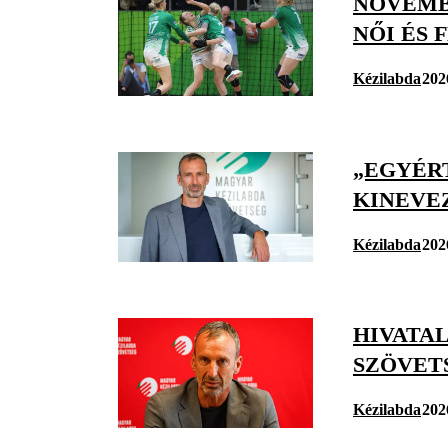
NOVEMB
NŐI ÉS 
Kézilabda
202
„EGYÉR
KINEVE
Kézilabda
202
HIVATA
SZÖVET
Kézilabda
202