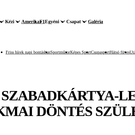
Kézi
Amerika
F1
Egyéni
Csapat
Galéria
Friss hírek napi bontásban
Sportműsor
Képes Sport
Csupasport
Hátsó füves
Utá
 A SZABADKÁRTYA-
MAI DÖNTÉS SZÜLET