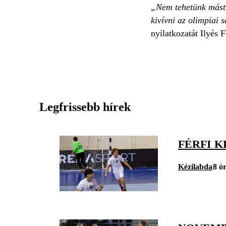
„Nem tehetünk mást,
kivívni az olimpiai 
nyilatkozatát Ilyés 
Legfrissebb hírek
FÉRFI K
Kézilabda
8 ó