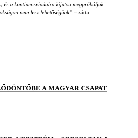
, és a kontinensviadalra kijutva megpróbáljuk
ajnokságon nem lesz lehetőségünk”
– zárta
ELŐDÖNTŐBE A MAGYAR CSAPAT