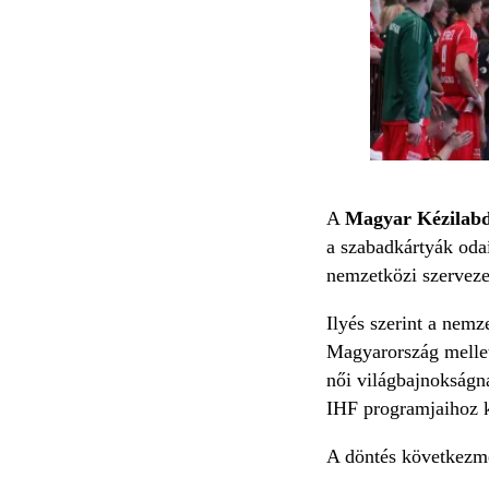
A
Magyar Kézilabd
a szabadkártyák oda
nemzetközi szerveze
Ilyés szerint a nemz
Magyarország mellet
női világbajnokságn
IHF programjaihoz k
A döntés következmé