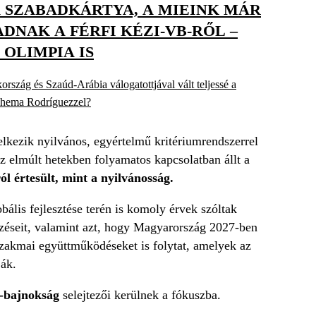
A SZABADKÁRTYA, A MIEINK MÁR
DNAK A FÉRFI KÉZI-VB-RŐL –
OLIMPIA IS
szág és Szaúd-Arábia válogatottjával vált teljessé a
Chema Rodríguezzel?
lkezik nyilvános, egyértelmű kritériumrendszerrel
z elmúlt hetekben folyamatos kapcsolatban állt a
l értesült, mint a nyilvánosság.
bális fejlesztése terén is komoly érvek szóltak
zéseit, valamint azt, hogy Magyarország 2027-ben
szakmai együttműködéseket is folytat, amelyek az
ják.
-bajnokság
selejtezői kerülnek a fókuszba.