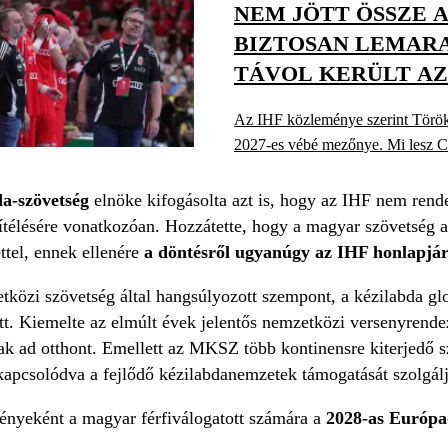
NEM JÖTT ÖSSZE 
BIZTOSAN LEMARA
TÁVOL KERÜLT AZ 
Az IHF közleménye szerint Törökor
2027-es vébé mezőnye. Mi lesz 
a-szövetség
elnöke kifogásolta azt is, hogy az IHF nem rende
ítélésére vonatkozóan. Hozzátette, hogy a magyar szövetség a
ttel, ennek ellenére
a döntésről ugyanúgy az IHF honlapjáró
etközi szövetség által hangsúlyozott szempont, a kézilabda glo
t. Kiemelte az elmúlt évek jelentős nemzetközi versenyrende
ak ad otthont. Emellett az MKSZ több kontinensre kiterjedő 
apcsolódva a fejlődő kézilabdanemzetek támogatását szolgál
nyeként a magyar férfiválogatott számára a
2028-as Európa