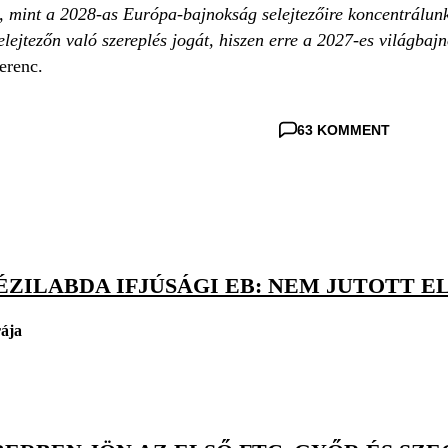
 mint a 2028-as Európa-bajnokság selejtezőire koncentrálunk
selejtezőn való szereplés jogát, hiszen erre a 2027-es világb
Ferenc.
63 KOMMENT
ÉZILABDA IFJÚSÁGI EB: NEM JUTOTT 
rája