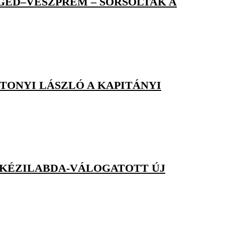
GED–VESZPRÉM – SORSOLTAK A
TONYI LÁSZLÓ A KAPITÁNYI
I KÉZILABDA-VÁLOGATOTT ÚJ