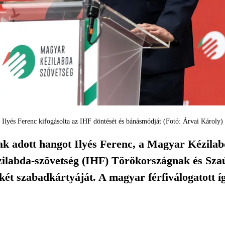
Ilyés Ferenc kifogásolta az IHF döntését és bánásmódját (Fotó: Árvai Károly)
ak adott hangot Ilyés Ferenc, a Magyar Kézila
labda-szövetség (IHF) Törökországnak és Szaúd
két szabadkártyáját. A magyar férfiválogatott 