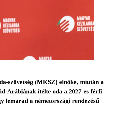
bda-szövetség (MKSZ) elnöke, miután a
-Arábiának ítélte oda a 2027-es férfi
így lemarad a németországi rendezésű