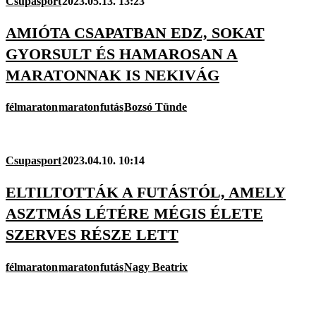
Csupasport
2023.05.13. 13:23
AMIÓTA CSAPATBAN EDZ, SOKAT
GYORSULT ÉS HAMAROSAN A
MARATONNAK IS NEKIVÁG
félmaraton
maraton
futás
Bozsó Tünde
Csupasport
2023.04.10. 10:14
ELTILTOTTÁK A FUTÁSTÓL, AMELY
ASZTMÁS LÉTÉRE MÉGIS ÉLETE
SZERVES RÉSZE LETT
félmaraton
maraton
futás
Nagy Beatrix