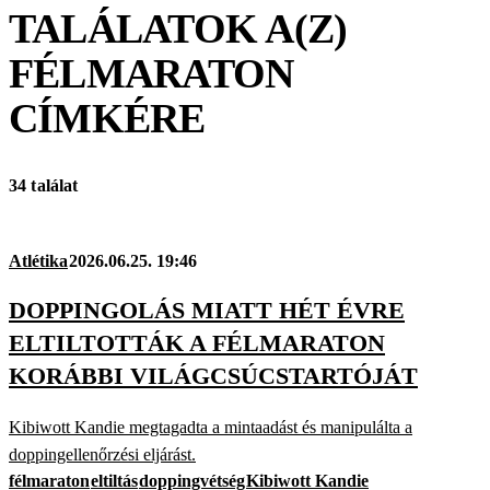
TALÁLATOK A(Z)
FÉLMARATON
CÍMKÉRE
34 találat
Atlétika
2026.06.25. 19:46
DOPPINGOLÁS MIATT HÉT ÉVRE
ELTILTOTTÁK A FÉLMARATON
KORÁBBI VILÁGCSÚCSTARTÓJÁT
Kibiwott Kandie megtagadta a mintaadást és manipulálta a
doppingellenőrzési eljárást.
félmaraton
eltiltás
doppingvétség
Kibiwott Kandie