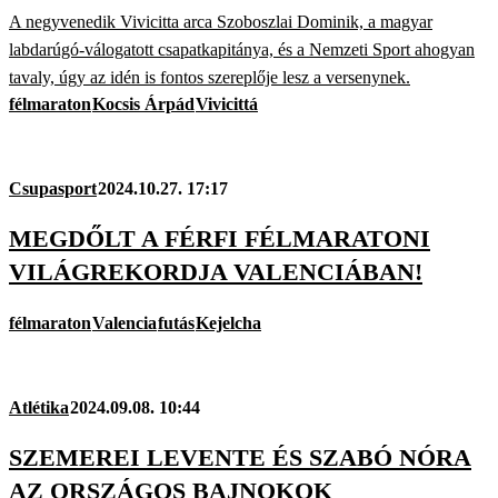
A negyvenedik Vivicitta arca Szoboszlai Dominik, a magyar
labdarúgó-válogatott csapatkapitánya, és a Nemzeti Sport ahogyan
tavaly, úgy az idén is fontos szereplője lesz a versenynek.
félmaraton
Kocsis Árpád
Vivicittá
Csupasport
2024.10.27. 17:17
MEGDŐLT A FÉRFI FÉLMARATONI
VILÁGREKORDJA VALENCIÁBAN!
félmaraton
Valencia
futás
Kejelcha
Atlétika
2024.09.08. 10:44
SZEMEREI LEVENTE ÉS SZABÓ NÓRA
AZ ORSZÁGOS BAJNOKOK