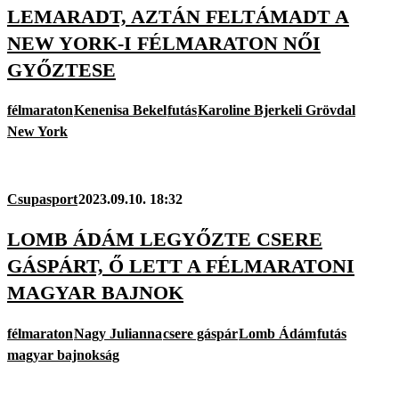
LEMARADT, AZTÁN FELTÁMADT A
NEW YORK-I FÉLMARATON NŐI
GYŐZTESE
félmaraton
Kenenisa Bekel
futás
Karoline Bjerkeli Grövdal
New York
Csupasport
2023.09.10. 18:32
LOMB ÁDÁM LEGYŐZTE CSERE
GÁSPÁRT, Ő LETT A FÉLMARATONI
MAGYAR BAJNOK
félmaraton
Nagy Julianna
csere gáspár
Lomb Ádám
futás
magyar bajnokság