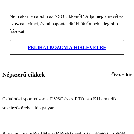
Nem akar lemaradni az NSO cikkeiről? Adja meg a nevét és
az e-mail címét, és mi naponta elküldjük Önnek a legjobb
írásokat!
FELIRATKOZOM A HÍRLEVÉLRE
Népszerű cikkek
Összes hír
Csütörtöki sportműsor: a DVSC és az ETO is a Kl harmadik
selejtezőkörében lép pályára
Barcelona vagy Real Madrid? Rodri meghozta a döntést – sajtóhír