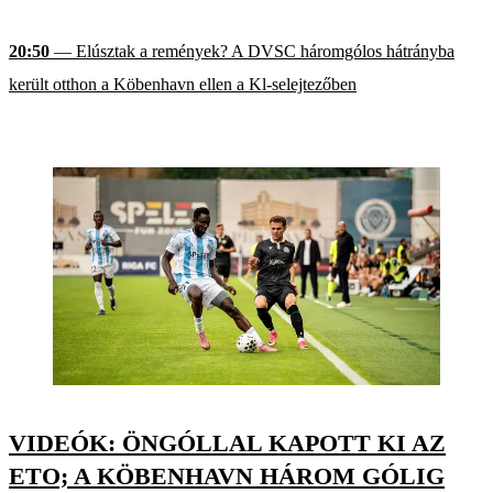
20:50
— Elúsztak a remények? A DVSC háromgólos hátrányba
került otthon a Köbenhavn ellen a Kl-selejtezőben
VIDEÓK: ÖNGÓLLAL KAPOTT KI AZ
ETO; A KÖBENHAVN HÁROM GÓLIG