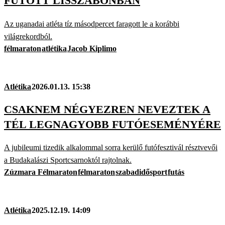
FUTOTT LISSZABONBAN
Az uganadai atléta tíz másodpercet faragott le a korábbi
világrekordból.
félmaraton
atlétika
Jacob Kiplimo
Atlétika
2026.01.13. 15:38
CSAKNEM NÉGYEZREN NEVEZTEK A
TÉL LEGNAGYOBB FUTÓESEMÉNYÉRE
A jubileumi tizedik alkalommal sorra kerülő futófesztivál résztvevői
a Budakalászi Sportcsarnoktól rajtolnak.
Zúzmara Félmaraton
félmaraton
szabadidősport
futás
Atlétika
2025.12.19. 14:09