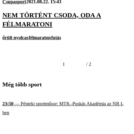
Csupasport
2021.08.22. 15:43
NEM TÖRTÉNT CSODA, ODA A
FÉLMARATONI
őrült nyolcas
félmaraton
futás
1
/
2
Még több sport
23:50
— Pénteki sportműsor: MTK–Puskás Akadémia az NB I-
ben