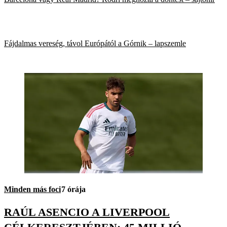
Fájdalmas vereség, távol Európától a Górnik – lapszemle
Minden más foci
7 órája
RAÚL ASENCIO A LIVERPOOL