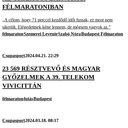
FÉLMARATONIBAN
„A célom, hogy 71 perccel kezdődő időt fussak, ez most nem
sikerült. Elégedettnek kéne lennem, de mégsem vagyok az.”
félmaraton
Szemerei Levente
Szabó Nóra
Budapest Félmaraton
Csupasport
2024.04.21. 22:29
23 569 RÉSZTVEVŐ ÉS MAGYAR
GYŐZELMEK A 39. TELEKOM
VIVICITTÁN
félmaraton
futás
Budapest
Csupasport
2024.03.18. 08:17