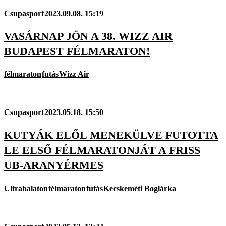
Csupasport
2023.09.08. 15:19
VASÁRNAP JÖN A 38. WIZZ AIR
BUDAPEST FÉLMARATON!
félmaraton
futás
Wizz Air
Csupasport
2023.05.18. 15:50
KUTYÁK ELŐL MENEKÜLVE FUTOTTA
LE ELSŐ FÉLMARATONJÁT A FRISS
UB-ARANYÉRMES
Ultrabalaton
félmaraton
futás
Kecskeméti Boglárka