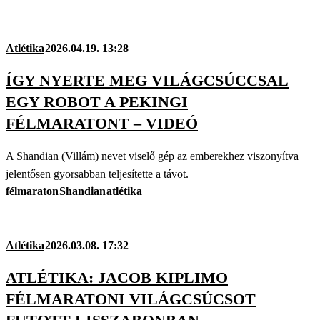
Atlétika
2026.04.19. 13:28
ÍGY NYERTE MEG VILÁGCSÚCCSAL
EGY ROBOT A PEKINGI
FÉLMARATONT – VIDEÓ
A Shandian (Villám) nevet viselő gép az emberekhez viszonyítva
jelentősen gyorsabban teljesítette a távot.
félmaraton
Shandian
atlétika
Atlétika
2026.03.08. 17:32
ATLÉTIKA: JACOB KIPLIMO
FÉLMARATONI VILÁGCSÚCSOT