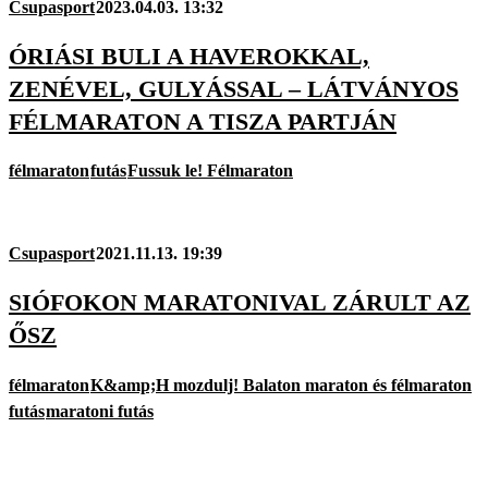
Csupasport
2023.04.03. 13:32
ÓRIÁSI BULI A HAVEROKKAL,
ZENÉVEL, GULYÁSSAL – LÁTVÁNYOS
FÉLMARATON A TISZA PARTJÁN
félmaraton
futás
Fussuk le! Félmaraton
Csupasport
2021.11.13. 19:39
SIÓFOKON MARATONIVAL ZÁRULT AZ
ŐSZ
félmaraton
K&amp;H mozdulj! Balaton maraton és félmaraton
futás
maratoni futás