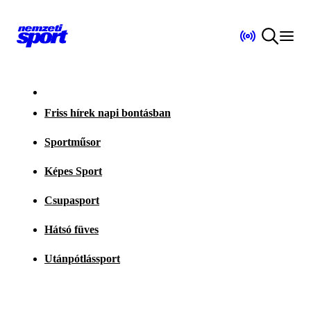
Friss hírek napi bontásban
Sportműsor
Képes Sport
Csupasport
Hátsó füves
Utánpótlássport