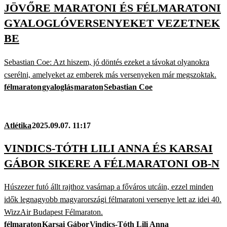
JÖVŐRE MARATONI ÉS FÉLMARATONI
GYALOGLÓVERSENYEKET VEZETNEK
BE
Sebastian Coe: Azt hiszem, jó döntés ezeket a távokat olyanokra
cserélni, amelyeket az emberek más versenyeken már megszoktak.
félmaraton
gyaloglás
maraton
Sebastian Coe
Atlétika
2025.09.07. 11:17
VINDICS-TÓTH LILI ANNA ÉS KARSAI
GÁBOR SIKERE A FÉLMARATONI OB-N
Húszezer futó állt rajthoz vasárnap a főváros utcáin, ezzel minden
idők legnagyobb magyarországi félmaratoni versenye lett az idei 40.
WizzAir Budapest Félmaraton.
félmaraton
Karsai Gábor
Vindics-Tóth Lili Anna