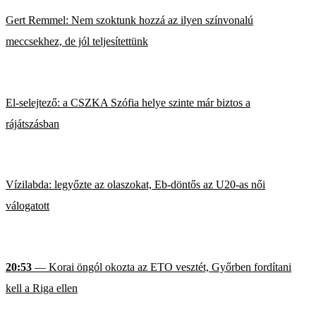
Gert Remmel: Nem szoktunk hozzá az ilyen színvonalú
meccsekhez, de jól teljesítettünk
El-selejtező: a CSZKA Szófia helye szinte már biztos a
rájátszásban
Vízilabda: legyőzte az olaszokat, Eb-döntős az U20-as női
válogatott
20:53
— Korai öngól okozta az ETO vesztét, Győrben fordítani
kell a Riga ellen