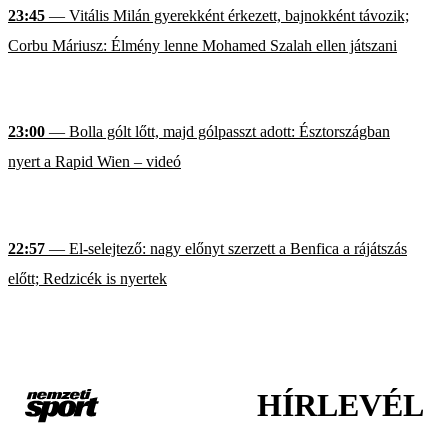
23:45
— Vitális Milán gyerekként érkezett, bajnokként távozik;
Corbu Máriusz: Élmény lenne Mohamed Szalah ellen játszani
23:00
— Bolla gólt lőtt, majd gólpasszt adott: Észtországban
nyert a Rapid Wien – videó
22:57
— El-selejtező: nagy előnyt szerzett a Benfica a rájátszás
előtt; Redzicék is nyertek
HÍRLEVÉL