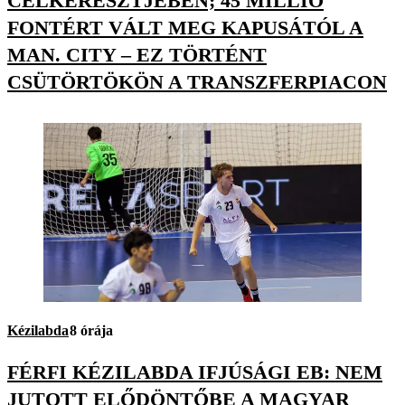
CÉLKERESZTJÉBEN; 45 MILLIÓ
FONTÉRT VÁLT MEG KAPUSÁTÓL A
MAN. CITY – EZ TÖRTÉNT
CSÜTÖRTÖKÖN A TRANSZFERPIACON
Kézilabda
8 órája
FÉRFI KÉZILABDA IFJÚSÁGI EB: NEM
JUTOTT ELŐDÖNTŐBE A MAGYAR