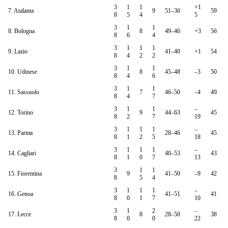
3
1
1
+1
7. Atalanta
9
51–36
59
8
5
4
5
3
1
1
8. Bologna
8
49–46
+3
56
8
6
4
3
1
1
1
9. Lazio
41–40
+1
54
8
4
2
2
3
1
1
10. Udinese
8
45–48
–3
50
8
4
6
3
1
1
11. Sassuolo
7
46–50
–4
49
8
4
7
3
1
1
–
12. Torino
9
44–63
45
8
2
7
19
3
1
1
1
–
13. Parma
28–46
45
8
1
2
5
18
3
1
1
1
–
14. Cagliari
40–53
43
8
1
0
7
13
3
1
1
15. Fiorentina
9
41–50
–9
42
8
5
4
3
1
1
1
–
16. Genoa
41–51
41
8
0
1
7
10
3
1
2
–
17. Lecce
8
28–50
38
8
0
0
22