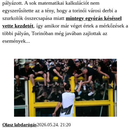
pályázott. A sok matematikai kalkulációt nem
egyszerűsítette az a tény, hogy a torinói városi derbi a
szurkolók összecsapása miatt
mintegy egyórás késéssel
vette kezdetét
, így amikor már véget értek a mérkőzések a
többi pályán, Torinóban még javában zajlottak az
események...
Olasz labdarúgás
2026.05.24. 21:20