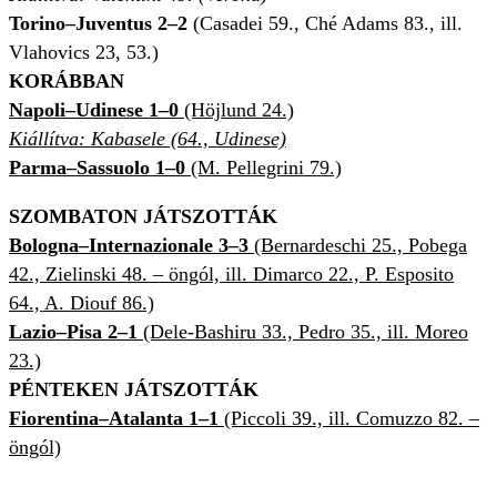
Torino–Juventus 2–2
(Casadei 59., Ché Adams 83., ill.
Vlahovics 23, 53.)
KORÁBBAN
Napoli–Udinese 1–0
(Höjlund 24.)
Kiállítva: Kabasele (64., Udinese)
Parma–Sassuolo 1–0
(M. Pellegrini 79.)
SZOMBATON JÁTSZOTTÁK
Bologna–Internazionale 3–3
(Bernardeschi 25., Pobega
42., Zielinski 48. – öngól, ill. Dimarco 22., P. Esposito
64., A. Diouf 86.)
Lazio–Pisa 2–1
(Dele-Bashiru 33., Pedro 35., ill. Moreo
23.)
PÉNTEKEN JÁTSZOTTÁK
Fiorentina–Atalanta 1–1
(Piccoli 39., ill. Comuzzo 82. –
öngól)