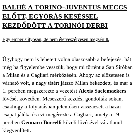
BALHÉ A TORINO–JUVENTUS MECCS
ELŐTT, EGYÓRÁS KÉSÉSSEL
KEZDŐDÖTT A TORINÓI DERBI
Egy ember súlyosan, de nem életveszélyesen megsérült.
Úgyhogy nem is lehetett volna olaszosabb a befejezés, hát
még ha figyelembe vesszük, hogy mi történt a San Siróban
a Milan és a Cagliari mérkőzésén. Ahogy az előzetesen is
várható volt, a nagy tétért játszó Milan bekezdett, és már a
1. percben megszerezte a vezetést
Alexis Saelemaekers
lövését követően. Meseszerű kezdés, gondolták sokan,
csakhogy a folytatásban jelentősen visszaesett a hazai
csapat játéka és ezt megérezte a Cagliari, amely a 19.
percben
Gennaro Borrelli
közeli lövésével váratlanul
kiegyenlített.