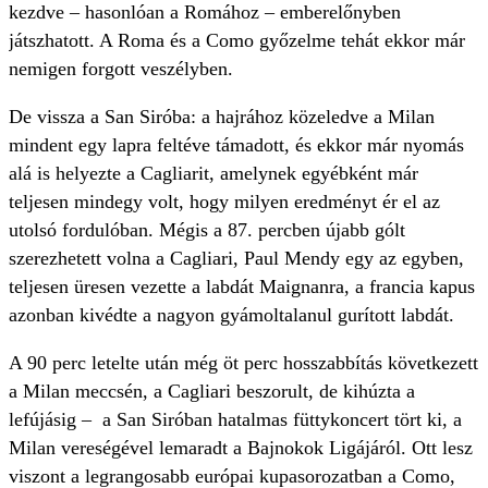
kezdve – hasonlóan a Romához – emberelőnyben
játszhatott. A Roma és a Como győzelme tehát ekkor már
nemigen forgott veszélyben.
De vissza a San Siróba: a hajrához közeledve a Milan
mindent egy lapra feltéve támadott, és ekkor már nyomás
alá is helyezte a Cagliarit, amelynek egyébként már
teljesen mindegy volt, hogy milyen eredményt ér el az
utolsó fordulóban. Mégis a 87. percben újabb gólt
szerezhetett volna a Cagliari, Paul Mendy egy az egyben,
teljesen üresen vezette a labdát Maignanra, a francia kapus
azonban kivédte a nagyon gyámoltalanul gurított labdát.
A 90 perc letelte után még öt perc hosszabbítás következett
a Milan meccsén, a Cagliari beszorult, de kihúzta a
lefújásig – a San Siróban hatalmas füttykoncert tört ki, a
Milan vereségével lemaradt a Bajnokok Ligájáról. Ott lesz
viszont a legrangosabb európai kupasorozatban a Como,