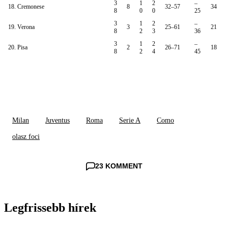
3
1
2
–
18. Cremonese
8
32–57
34
8
0
0
25
3
1
2
–
19. Verona
3
25–61
21
8
2
3
36
3
1
2
–
20. Pisa
2
26–71
18
8
2
4
45
Milan
Juventus
Roma
Serie A
Como
olasz foci
23 KOMMENT
Legfrissebb hírek