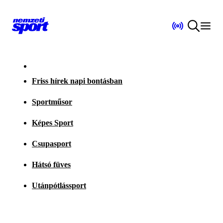
Friss hírek napi bontásban
Sportműsor
Képes Sport
Csupasport
Hátsó füves
Utánpótlássport