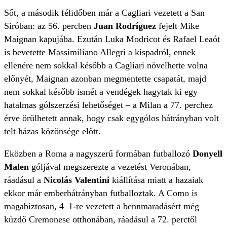
Sőt, a második félidőben már a Cagliari vezetett a San
Siróban: az 56. percben
Juan Rodríguez
fejelt Mike
Maignan kapujába. Ezután Luka Modricot és Rafael Leaót
is bevetette Massimiliano Allegri
a kispadról, ennek
ellenére nem sokkal később a Cagliari növelhette volna
előnyét, Maignan azonban megmentette csapatát, majd
nem sokkal később ismét a vendégek hagytak ki egy
hatalmas gólszerzési lehetőséget – a Milan a 77. perchez
érve örülhetett annak, hogy csak egygólos hátrányban volt
telt házas közönsége előtt.
Eközben a Roma a nagyszerű formában futballozó
Donyell
Malen
góljával megszerezte a vezetést Veronában,
ráadásul a
Nicolás Valentini
kiállítása miatt a hazaiak
ekkor már emberhátrányban futballoztak. A Como is
magabiztosan, 4–1-re vezetett a bennmaradásért még
küzdő Cremonese otthonában, ráadásul a 72. perctől