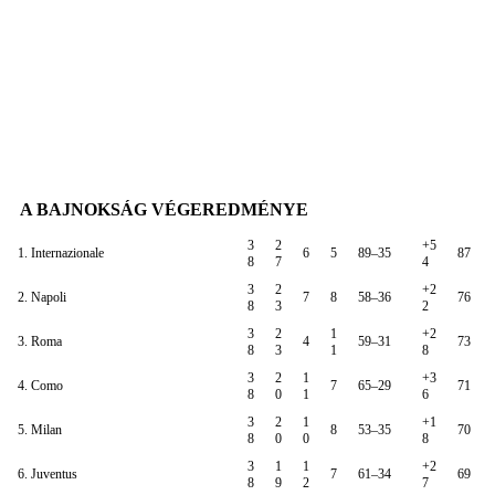
A BAJNOKSÁG VÉGEREDMÉNYE
3
2
+5
1. Internazionale
6
5
89–35
87
8
7
4
3
2
+2
2. Napoli
7
8
58–36
76
8
3
2
3
2
1
+2
3. Roma
4
59–31
73
8
3
1
8
3
2
1
+3
4. Como
7
65–29
71
8
0
1
6
3
2
1
+1
5. Milan
8
53–35
70
8
0
0
8
3
1
1
+2
6. Juventus
7
61–34
69
8
9
2
7