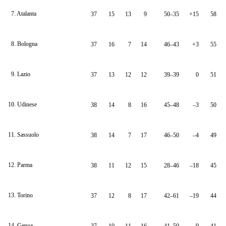
7. Atalanta
37
15
13
9
50–35
+15
58
8. Bologna
37
16
7
14
46–43
+3
55
9. Lazio
37
13
12
12
39–39
0
51
10. Udinese
38
14
8
16
45–48
–3
50
11. Sassuolo
38
14
7
17
46–50
–4
49
12. Parma
38
11
12
15
28–46
–18
45
13. Torino
37
12
8
17
42–61
–19
44
14. Genoa