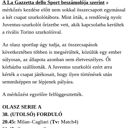
A La Gazzetta dello Sport beszámolója szerint
a
mérkőzés kezdése előtt nem sokkal összecsapott egymással
a két csapat szurkolótábora. Mint írták, a rendőrség nyolc
Juventus-szurkolót őrizetbe vett, akik kapcsolatba kerültek
a rivális Torino szurkolóival.
Az olasz sportlap úgy tudja, az összecsapások
következtében többen is megsérültek, közülük egy ember
súlyosan, az állapota azonban nem életveszélyes. Őt
kórházba szállították. A Juventus szurkolói ezért arra
kérték a csapat játékosait, hogy ilyen történések után
semmiképpen ne lépjenek pályára.
A mérkőzést egyelőre felfüggesztették.
OLASZ SERIE A
38. (UTOLSÓ) FORDULÓ
20.45:
Milan–Cagliari (
Tv:
Match4)