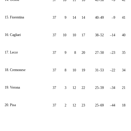
37
10
11
16
41–50
–9
41
15. Fiorentina
37
9
14
14
40–49
–9
41
16. Cagliari
37
10
10
17
38–52
–14
40
17. Lecce
37
9
8
20
27–50
–23
35
18. Cremonese
37
8
10
19
31–53
–22
34
19. Verona
37
3
12
22
25–59
–34
21
20. Pisa
37
2
12
23
25–69
–44
18