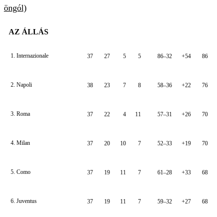
öngól)
AZ ÁLLÁS
1. Internazionale
37
27
5
5
86–32
+54
86
2. Napoli
38
23
7
8
58–36
+22
76
3. Roma
37
22
4
11
57–31
+26
70
4. Milan
37
20
10
7
52–33
+19
70
5. Como
37
19
11
7
61–28
+33
68
6. Juventus
37
19
11
7
59–32
+27
68