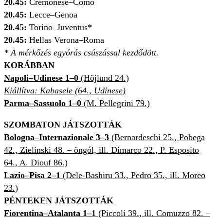
20.45:
Cremonese–Como
20.45:
Lecce–Genoa
20.45:
Torino–Juventus*
20.45:
Hellas Verona–Roma
* A mérkőzés egyórás csúszással kezdődött.
KORÁBBAN
Napoli–Udinese 1–0
(Höjlund 24.)
Kiállítva: Kabasele (64., Udinese)
Parma–Sassuolo 1–0
(M. Pellegrini 79.)
SZOMBATON JÁTSZOTTÁK
Bologna–Internazionale 3–3
(Bernardeschi 25., Pobega
42., Zielinski 48. – öngól, ill. Dimarco 22., P. Esposito
64., A. Diouf 86.)
Lazio–Pisa 2–1
(Dele-Bashiru 33., Pedro 35., ill. Moreo
23.)
PÉNTEKEN JÁTSZOTTÁK
Fiorentina–Atalanta 1–1
(Piccoli 39., ill. Comuzzo 82. –