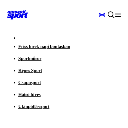
Friss hírek napi bontásban
Sportműsor
Képes Sport
Csupasport
Hátsó füves
Utánpótlássport